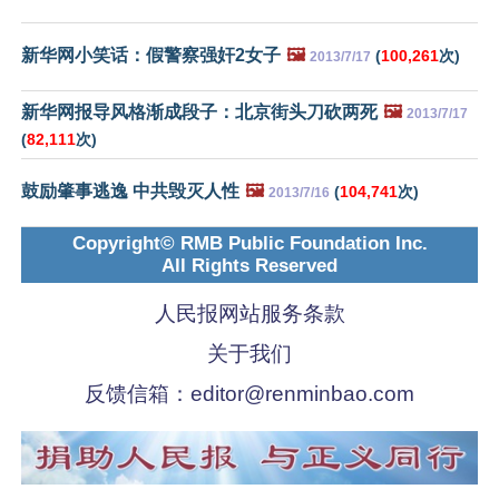
新华网小笑话：假警察强奸2女子
🖼️
(
100,261
次)
2013/7/17
新华网报导风格渐成段子：北京街头刀砍两死
🖼️
2013/7/17
(
82,111
次)
鼓励肇事逃逸 中共毁灭人性
🖼️
(
104,741
次)
2013/7/16
Copyright© RMB Public Foundation Inc.
All Rights Reserved
人民报网站服务条款
关于我们
反馈信箱：
editor@renminbao.com