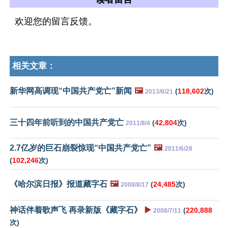
欢迎您的留言反馈。
相关文章：
新华网高调现“中国共产党亡”新闻
🖼️
(
118,602
次)
2013/6/21
三十四年前听到的中国共产党亡
(
42,804
次)
2011/8/4
2.7亿岁的巨石崩裂惊现“中国共产党亡”
🖼️
2011/6/28
(
102,246
次)
《哈尔滨日报》报道藏字石
🖼️
(
24,485
次)
2008/8/17
神话伴着歌声飞 再录新版《藏字石》
▶️
(
220,888
2008/7/11
次)