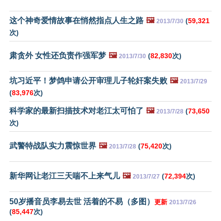
这个神奇爱情故事在悄然指点人生之路
🖼️
(
59,321
2013/7/30
次)
肃贪外 女性还负责作强军梦
🖼️
(
82,830
次)
2013/7/30
坑习近平！梦鸽申请公开审理儿子轮奸案失败
🖼️
2013/7/29
(
83,976
次)
科学家的最新扫描技术对老江太可怕了
🖼️
(
73,650
2013/7/28
次)
武警特战队实力震惊世界
🖼️
(
75,420
次)
2013/7/28
新华网让老江三天喘不上来气儿
🖼️
(
72,394
次)
2013/7/27
50岁播音员李易去世 活着的不易（多图）
更新
2013/7/26
(
85,447
次)