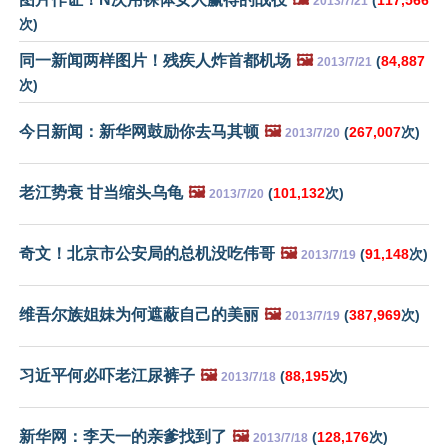
(
117,566
2013/7/21
次)
同一新闻两样图片！残疾人炸首都机场
🖼️
(
84,887
2013/7/21
次)
今日新闻：新华网鼓励你去马其顿
🖼️
(
267,007
次)
2013/7/20
老江势衰 甘当缩头乌龟
🖼️
(
101,132
次)
2013/7/20
奇文！北京市公安局的总机没吃伟哥
🖼️
(
91,148
次)
2013/7/19
维吾尔族姐妹为何遮蔽自己的美丽
🖼️
(
387,969
次)
2013/7/19
习近平何必吓老江尿裤子
🖼️
(
88,195
次)
2013/7/18
新华网：李天一的亲爹找到了
🖼️
(
128,176
次)
2013/7/18