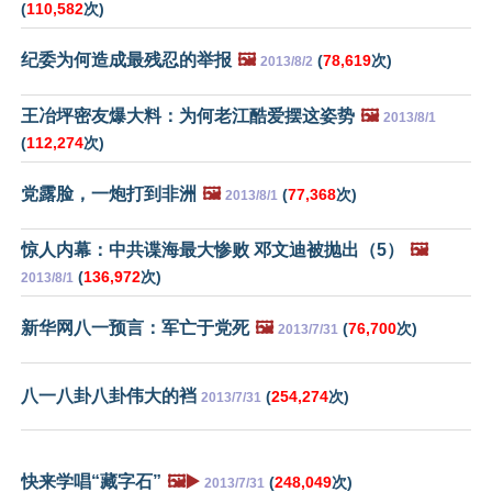
(
110,582
次)
纪委为何造成最残忍的举报
🖼️
(
78,619
次)
2013/8/2
王冶坪密友爆大料：为何老江酷爱摆这姿势
🖼️
2013/8/1
(
112,274
次)
党露脸，一炮打到非洲
🖼️
(
77,368
次)
2013/8/1
惊人内幕：中共谍海最大惨败 邓文迪被抛出（5）
🖼️
(
136,972
次)
2013/8/1
新华网八一预言：军亡于党死
🖼️
(
76,700
次)
2013/7/31
八一八卦八卦伟大的裆
(
254,274
次)
2013/7/31
快来学唱“藏字石”
🖼️▶️
(
248,049
次)
2013/7/31