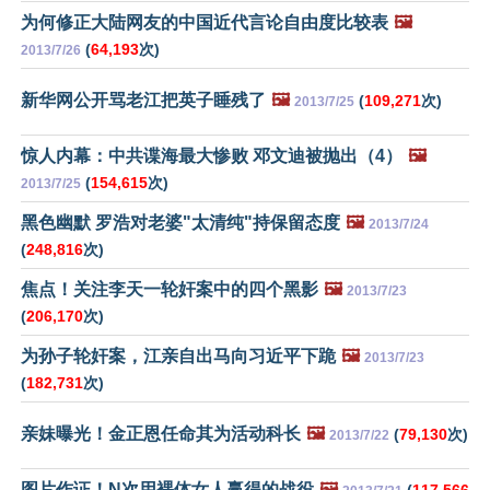
为何修正大陆网友的中国近代言论自由度比较表
🖼️
(
64,193
次)
2013/7/26
新华网公开骂老江把英子睡残了
🖼️
(
109,271
次)
2013/7/25
惊人内幕：中共谍海最大惨败 邓文迪被抛出（4）
🖼️
(
154,615
次)
2013/7/25
黑色幽默 罗浩对老婆"太清纯"持保留态度
🖼️
2013/7/24
(
248,816
次)
焦点！关注李天一轮奸案中的四个黑影
🖼️
2013/7/23
(
206,170
次)
为孙子轮奸案，江亲自出马向习近平下跪
🖼️
2013/7/23
(
182,731
次)
亲妹曝光！金正恩任命其为活动科长
🖼️
(
79,130
次)
2013/7/22
图片作证！N次用裸体女人赢得的战役
🖼️