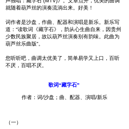
声独唱：藏字石 (MTV)》。文章点开，优美的曲调
就随着葫芦丝的演奏流淌出来。好美！

词作者是沙盘，作曲、配器和演唱是新乐。新乐写
道：“读歌词《藏字石》，韵从心生曲自来，因贵州
少数民族聚居，故以葫芦丝演奏别有韵味。此曲为
葫芦丝乐曲版”。

您听听吧，曲调太优美了，简单易学又上口，百听
不厌，百唱不厌。

歌词“藏字石”
作者：词/沙盘；曲、配器、演唱/新乐
（一）