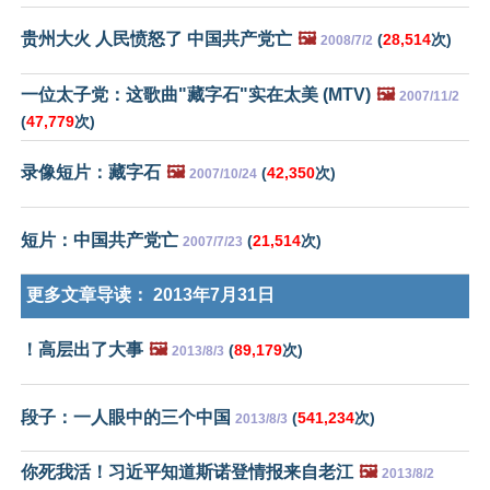
贵州大火 人民愤怒了 中国共产党亡
🖼️
(
28,514
次)
2008/7/2
一位太子党：这歌曲"藏字石"实在太美 (MTV)
🖼️
2007/11/2
(
47,779
次)
录像短片：藏字石
🖼️
(
42,350
次)
2007/10/24
短片：中国共产党亡
(
21,514
次)
2007/7/23
更多文章导读：
2013年7月31日
！高层出了大事
🖼️
(
89,179
次)
2013/8/3
段子：一人眼中的三个中国
(
541,234
次)
2013/8/3
你死我活！习近平知道斯诺登情报来自老江
🖼️
2013/8/2