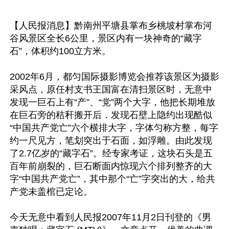
【人民报消息】黔南州平塘县掌布乡桃坡村掌布河
谷风景区全长6公里，景区内有一块神奇的“藏字
石”，体积约100立方米。

2002年6月，都匀国际摄影博览会推荐该景区为摄影
采风点，原任村支书王国富在清扫景区时，无意中
发现一巨石上有“产”、“党”两个大字，他把长期堆放
在巨石旁的秸秆搬开后．发现石壁上隐约出现酷似
“中国共产党亡”六个横排大字，字体匀称方整，每字
约一尺见方，笔划突出于石面，如浮雕。由此发现
了2.7亿岁的“藏字石”。经专家考证，这块石头是五
百年前崩裂的，巨石断面内惊现六个排列整齐的大
字“中国共产党亡”，其中那个“亡”字突出的大，给共
产党未盖棺已定论。

今天无意中看到人民报2007年11月2日刊登的《男