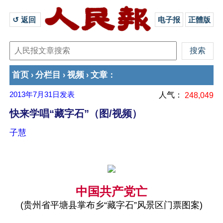
↺ 返回 
电子报
正體版
首页
分栏目
视频
文章
›
›
›
：
2013年7月31日
发表
人气：
248,049
快来学唱“藏字石”（图/视频）
子慧
中国共产党亡
(贵州省平塘县掌布乡“藏字石”风景区门票图案)