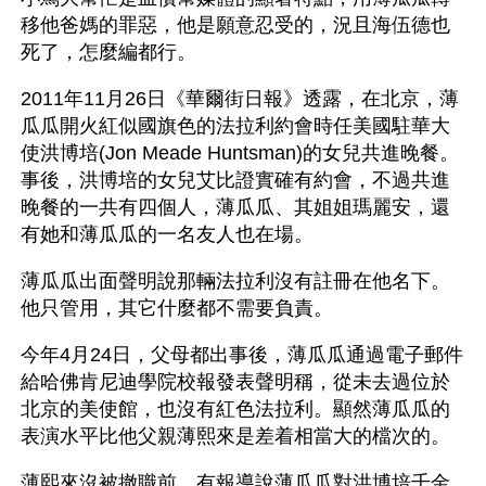
移他爸媽的罪惡，他是願意忍受的，況且海伍德也
死了，怎麼編都行。
2011年11月26日《華爾街日報》透露，在北京，薄
瓜瓜開火紅似國旗色的法拉利約會時任美國駐華大
使洪博培(Jon Meade Huntsman)的女兒共進晚餐。
事後，洪博培的女兒艾比證實確有約會，不過共進
晚餐的一共有四個人，薄瓜瓜、其姐姐瑪麗安，還
有她和薄瓜瓜的一名友人也在場。
薄瓜瓜出面聲明說那輛法拉利沒有註冊在他名下。
他只管用，其它什麼都不需要負責。
今年4月24日，父母都出事後，薄瓜瓜通過電子郵件
給哈佛肯尼迪學院校報發表聲明稱，從未去過位於
北京的美使館，也沒有紅色法拉利。顯然薄瓜瓜的
表演水平比他父親薄熙來是差着相當大的檔次的。
薄熙來沒被撤職前，有報導說薄瓜瓜對洪博培千金