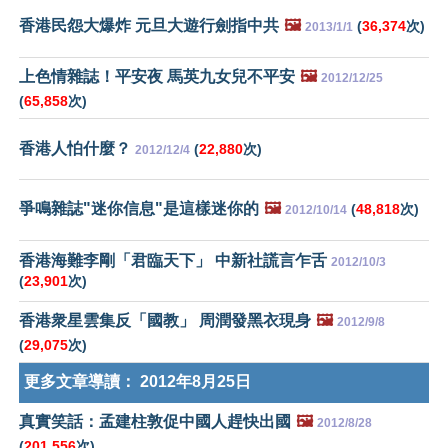
香港民怨大爆炸 元旦大遊行劍指中共
🖼️
(
36,374
次)
2013/1/1
上色情雜誌！平安夜 馬英九女兒不平安
🖼️
2012/12/25
(
65,858
次)
香港人怕什麼？
(
22,880
次)
2012/12/4
爭鳴雜誌"迷你信息"是這樣迷你的
🖼️
(
48,818
次)
2012/10/14
香港海難李剛「君臨天下」 中新社謊言乍舌
2012/10/3
(
23,901
次)
香港衆星雲集反「國教」 周潤發黑衣現身
🖼️
2012/9/8
(
29,075
次)
更多文章導讀：
2012年8月25日
真實笑話：孟建柱敦促中國人趕快出國
🖼️
2012/8/28
(
201,556
次)