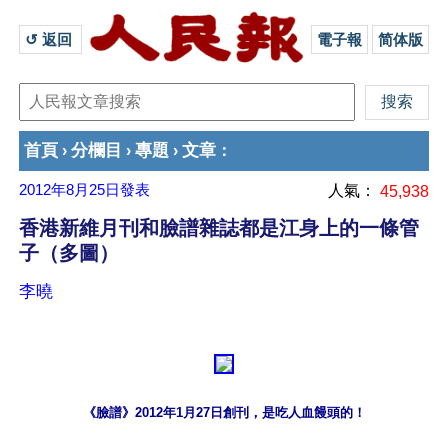
↺ 返回 
電子報
简体版
首頁
分欄目
專題
文章
›
›
›
：
2012年8月25日
發表
人氣：
45,938
香港新維月刊和臉譜雜誌都是江身上的一條管
子（多圖）
李曉
《臉譜》2012年1月27日創刊，是吃人血饅頭的！