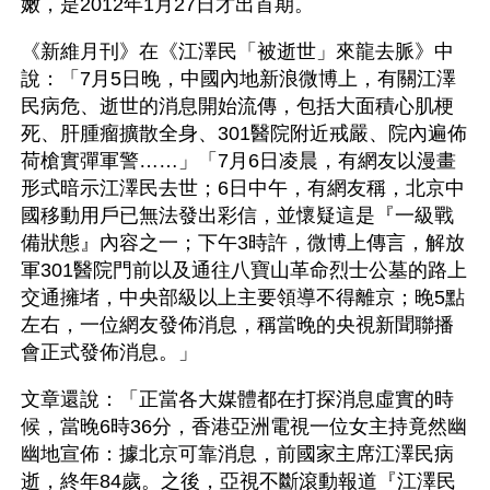
嫩，是2012年1月27日才出首期。
《新維月刊》在《江澤民「被逝世」來龍去脈》中
說：「7月5日晚，中國內地新浪微博上，有關江澤
民病危、逝世的消息開始流傳，包括大面積心肌梗
死、肝腫瘤擴散全身、301醫院附近戒嚴、院內遍佈
荷槍實彈軍警……」「7月6日凌晨，有網友以漫畫
形式暗示江澤民去世；6日中午，有網友稱，北京中
國移動用戶已無法發出彩信，並懷疑這是『一級戰
備狀態』內容之一；下午3時許，微博上傳言，解放
軍301醫院門前以及通往八寶山革命烈士公墓的路上
交通擁堵，中央部級以上主要領導不得離京；晚5點
左右，一位網友發佈消息，稱當晚的央視新聞聯播
會正式發佈消息。」
文章還說：「正當各大媒體都在打探消息虛實的時
候，當晚6時36分，香港亞洲電視一位女主持竟然幽
幽地宣佈：據北京可靠消息，前國家主席江澤民病
逝，終年84歲。之後，亞視不斷滾動報道『江澤民