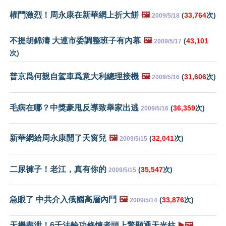
權鬥激烈！周永康在新華網上折大餅
🖼️
(
33,764
次)
2009/5/18
不提胡錦濤 大連市委調整班子有內幕
🖼️
(
43,101
2009/5/17
次)
普京爲何親自駕車爲意大利總理接機
🖼️
(
31,606
次)
2009/5/16
毛病在哪？中獎豪甩反導致舉家出逃
(
36,359
次)
2009/5/16
新華網給周永康開了天窗兒
🖼️
(
32,041
次)
2009/5/15
二尿褲子！老江，真有你的
(
35,547
次)
2009/5/15
急眼了 中共介入俄國高層內鬥
🖼️
(
33,876
次)
2009/5/14
天機盡泄！6千法輪功修煉者頭上驚顯通天光柱
▶️🖼️