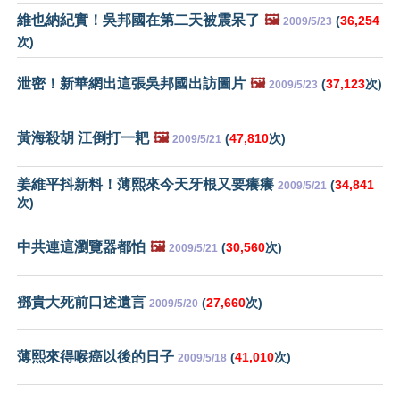
維也納紀實！吳邦國在第二天被震呆了
🖼️
(
36,254
2009/5/23
次)
泄密！新華網出這張吳邦國出訪圖片
🖼️
(
37,123
次)
2009/5/23
黃海殺胡 江倒打一耙
🖼️
(
47,810
次)
2009/5/21
姜維平抖新料！薄熙來今天牙根又要癢癢
(
34,841
2009/5/21
次)
中共連這瀏覽器都怕
🖼️
(
30,560
次)
2009/5/21
鄧貴大死前口述遺言
(
27,660
次)
2009/5/20
薄熙來得喉癌以後的日子
(
41,010
次)
2009/5/18