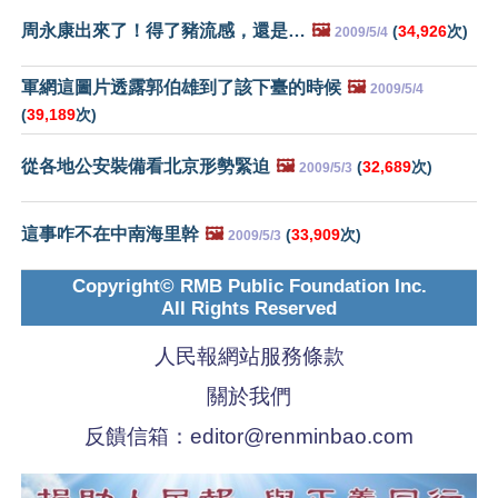
周永康出來了！得了豬流感，還是…
🖼️
(
34,926
次)
2009/5/4
軍網這圖片透露郭伯雄到了該下臺的時候
🖼️
2009/5/4
(
39,189
次)
從各地公安裝備看北京形勢緊迫
🖼️
(
32,689
次)
2009/5/3
這事咋不在中南海里幹
🖼️
(
33,909
次)
2009/5/3
Copyright© RMB Public Foundation Inc.
All Rights Reserved
人民報網站服務條款
關於我們
反饋信箱：
editor@renminbao.com