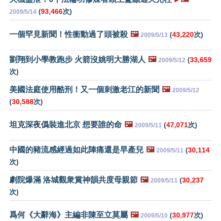
(
93,466
次)
2009/5/14
一個罕見新聞！性衝動過了頭被殺
🖼️
(
43,220
次)
2009/5/13
劉翔到小學教跑步 火箭沒姚明大勝湖人
🖼️
(
33,659
2009/5/12
次)
美國法庭使用酷刑！又一個刺激老江的新聞
🖼️
2009/5/12
(
30,588
次)
坦克深夜僞裝進北京 想要誰的命
🖼️
(
47,071
次)
2009/5/11
中國的豬流感經過如此陣痛還是早產兒
🖼️
(
30,114
2009/5/11
次)
劇院爆滿 洛城觀衆賞神韻共度母親節
🖼️
(
30,237
2009/5/11
次)
爲何《大辭海》主編非陳至立莫屬
🖼️
(
30,977
次)
2009/5/10