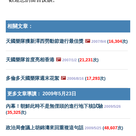
相關文章：
天國樂隊獲新澤西勞動節遊行最佳獎
🖼️
(
16,304
次)
2007/9/4
天國樂隊首度亮相香港
🖼️
(
21,231
次)
2007/1/2
多倫多天國樂隊週末花絮
🖼️
(
17,293
次)
2006/8/16
更多文章導讀：
2009年5月23日
內幕！朝鮮此時不是無俚頭的進行地下核試驗
2009/5/26
(
35,325
次)
政治局會議上胡錦濤來回重複這句話
(
48,607
次)
2009/5/25