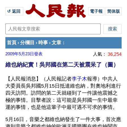
↺ 返回 
電子報
简体版
首頁
分欄目
時事
文章
›
›
›
：
2009年5月23日
發表
人氣：
36,254
維也納紀實！吳邦國在第二天被震呆了（圖）
【人民報消息】（人民報記者
李子木
報導）中共人
大委員長吳邦國5月15日抵達維也納，對奧地利進行
四天訪問。訪問的第二天就碰到了一件讓他震撼之
極的事情。目擊者說：這可能是吳邦國一生中最幸
運的事情，也是他這輩子中最可遇不可求的事情。
5月16日，音樂之都維也納發生了一件大事，首次應
邀到音樂之都維也納的歐洲天國樂團在維也納鬧市