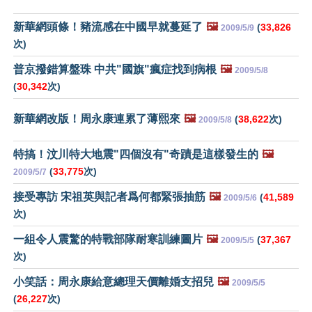
新華網頭條！豬流感在中國早就蔓延了
🖼️
(
33,826
2009/5/9
次)
普京撥錯算盤珠 中共"國旗"瘋症找到病根
🖼️
2009/5/8
(
30,342
次)
新華網改版！周永康連累了薄熙來
🖼️
(
38,622
次)
2009/5/8
特搞！汶川特大地震"四個沒有"奇蹟是這樣發生的
🖼️
(
33,775
次)
2009/5/7
接受專訪 宋祖英與記者爲何都緊張抽筋
🖼️
(
41,589
2009/5/6
次)
一組令人震驚的特戰部隊耐寒訓練圖片
🖼️
(
37,367
2009/5/5
次)
小笑話：周永康給意總理天價離婚支招兒
🖼️
2009/5/5
(
26,227
次)