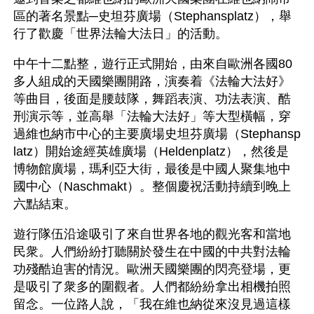
區的著名景點─史坦芬廣場（Stephansplatz），舉
行了歡慶「世界法輪大法日」的活動。
中午十二點整，遊行正式開始，由來自歐洲各國80
多人組成的天國樂團開路，演奏着《法輪大法好》
等曲目，後面是腰鼓隊，舞蹈表演、功法表演、酷
刑演示等，並高舉「法輪大法好」等大型橫幅，穿
過維也納市中心的主要廣場史坦芬廣場（Stephansp
latz）開始途經英雄廣場（Heldenplatz），然後是
博物館廣場，瑪利亞大街，最後是中國人聚集地中
國中心（Naschmakt）。整個慶祝活動持續到晚上
六點結束。 
遊行隊伍沿途吸引了來自世界各地的觀光客和當地
民衆。人們紛紛打聽關於發生在中國的中共對法輪
功殘酷迫害的情況。歐洲天國樂團的閃亮登場，更
是吸引了衆多的圍觀者。人們都紛紛拿出相機拍照
留念。一位路人說，「我在維也納從來沒見過這樣