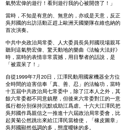
氣勢宏偉的遊行！看到遊行我的心被開啓了！」
當時，不知是有意的、無意的，亦或是天意，反正
吳邦國的出訪活動正趕上歐洲天國樂隊在維也納的
首次演奏。
中共中央政治局常委、人大委員長吳邦國現場親耳
聽到這氣勢宏偉、驚天動地的樂曲《法輪大法好》
時，當時的表情非常震撼，用目擊者的話說，是
「被震呆了！」
自從1999年7月20日，江澤民動用國家機器全方位
全時間的迫害信奉「真、善、忍」的法輪功，當時
十五屆中共政治局七常委中，除了江本人之外，其
餘六常委都不同意鎮壓，但後來六常委對江的一意
孤行都分別保持沉默或助江爲虐。十六大江澤民把
吳邦國作爲親信之一推進十六屆政治局常委會，比
起黃菊公然跳出來給江澤民當槍使，「橡皮圖章」
吳邦國顯然低調的多，態度曖昧的多。