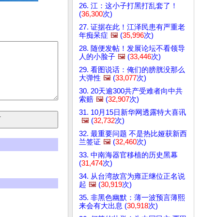
26. 江：这小子打黑打乱套了！
(
36,300
次)
27. 证据在此！江泽民患有严重老
年痴呆症
🖼️
(
35,996
次)
28. 随便发帖！发展论坛不看领导
人的小脸子
🖼️
(
33,446
次)
29. 看图说话：俺们的膀胱没那么
大弹性
🖼️
(
33,077
次)
30. 20天逾300共产受难者向中共
索赔
🖼️
(
32,907
次)
31. 10月15日新华网透露特大喜讯
🖼️
(
32,732
次)
32. 最重要问题 不是热比娅获新西
兰签证
🖼️
(
32,460
次)
33. 中南海器官移植的历史黑幕
(
31,474
次)
34. 从台湾故宫为雍正继位正名说
起
🖼️
(
30,919
次)
35. 非黑色幽默：薄一波预言薄熙
来会有大出息 (
30,918
次)