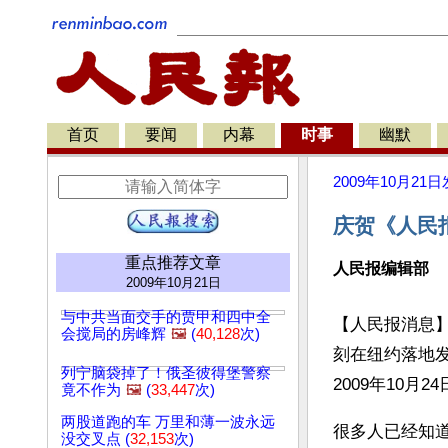
首页
要闻
内幕
时事
幽默
2009年10月21日
庆贺《人民
重点推荐文章
人民报编辑部
2009年10月21日
与中共当面交手的贾甲和四中全
【人民报消息】
会搅局的房峰辉
🖼️
(
40,128
次)
刻在纽约落地
列宁脑袋掉了！俄圣彼得堡警察
2009年10月
竟不作为
🖼️
(
33,447
次)
两股道跑的车 万里和薄一波永远
很多人已经知
没交叉点 (
32,153
次)