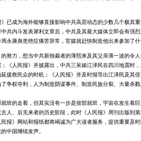
报》已成为海外能够直接影响中共高层动态的少数几个极其重
对中共内斗发表犀利文章后，中共及其最大媒体立即会有强烈
导周永康身患绝症痛苦异常，官媒就赶快制造他出来参加了什
》的努力，想当中共新独裁者的薄熙来及其父亲薄一波的令人
露；《人民报》并披露出，中共三呆婊江泽民在四川地震时，
拖延援救民众的时机；《人民报》并及时报导出江泽民及其侄
为了争权夺利，人为制造阴谋事件、制造民族分裂、大量杀戮
部就班的走着，但其实没有一步是按部就班，宇宙在发生着巨
古人、后无来者的历史阶段，此时《人民报》周刊出版到第2
人民报》网站和报纸都将竭诚为广大读者服务，提供重要及时
党的中国继续发声。