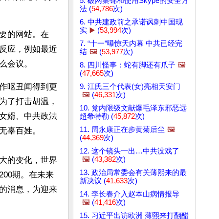
5. 破网集锦和使用Skype的安全方
法 (
54,786
次)
6. 中共建政前之承诺讽刺中国现
实
▶️
(
53,994
次)
要的网站。在
7. “十一”曝惊天内幕 中共已经完
反应，例如最近
结
🖼️
(
53,977
次)
么会议。
8. 四川怪事：蛇有脚还有爪子
🖼️
(
47,665
次)
作呕丑闻得到更
9. 江氏三个代表(女)亮相天安门
🖼️
(
46,331
次)
为了打击胡温，
10. 党内限级文献爆毛泽东邪恶远
女婿、中共政法
超希特勒 (
45,872
次)
11. 周永康正在步黄菊后尘
🖼️
无辜百姓。
(
44,369
次)
12. 这个镜头一出…中共没戏了
🖼️
(
43,382
次)
大的变化，世界
13. 政治局常委会有关薄熙来的最
00期。在未来
新决议 (
41,633
次)
的消息，为迎来
14. 李长春介入赵本山病情报导
🖼️
(
41,416
次)
15. 习近平出访欧洲 薄熙来打翻醋