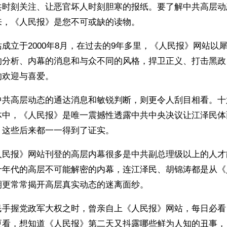
共时刻关注、让恶官坏人时刻胆寒的报纸。要了解中共高层动
来，《人民报》是您不可或缺的读物。
成立于2000年8月，在过去的9年多里，《人民报》网站以
的分析、内幕的消息和与众不同的风格，捍卫正义、打击黑政
欢迎与喜爱。 
中共高层动态的通达消息和敏锐判断，则更令人刮目相看。十
体中，《人民报》是唯一震撼性透露中共中央决议让江泽民体
，这些后来都一一得到了证实。
人民报》网站刊登的高层内幕很多是中共副总理级以上的人才
十年代的高层不可能解密的内幕，连江泽民、胡锦涛都是从《
期更常常揭开高层真实动态的迷离面纱。 
民手握党政军大权之时，曾亲自上《人民报》网站，每日必看
更看，想知道《人民报》第二天又抖露哪些鲜为人知的丑事，