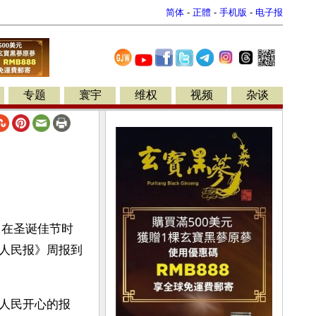
简体
-
正體
-
手机版
-
电子报
专题
寰宇
维权
视频
杂谈
日在圣诞佳节时
人民报》周报到
人民开心的报