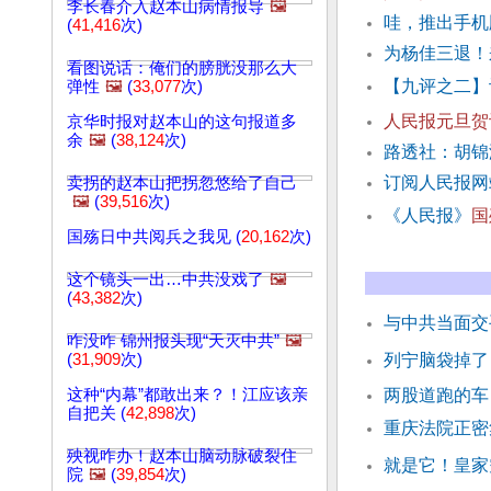
李长春介入赵本山病情报导
🖼️
哇，推出手机
(
41,416
次)
为杨佳三退！
看图说话：俺们的膀胱没那么大
【九评之二】
弹性
🖼️
(
33,077
次)
人民报元旦贺
京华时报对赵本山的这句报道多
余
🖼️
(
38,124
次)
路透社：胡锦
订阅人民报
卖拐的赵本山把拐忽悠给了自己
🖼️
(
39,516
次)
《人民报》
国
国殇日中共阅兵之我见 (
20,162
次)
这个镜头一出…中共没戏了
🖼️
(
43,382
次)
与中共当面交
咋没咋 锦州报头现“天灭中共”
🖼️
(
31,909
次)
列宁脑袋掉了
这种“内幕”都敢出来？！江应该亲
两股道跑的车
自把关 (
42,898
次)
重庆法院正密
殃视咋办！赵本山脑动脉破裂住
就是它！皇家
院
🖼️
(
39,854
次)