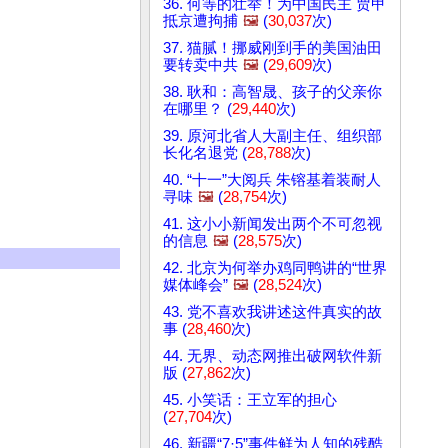
36. 何等的壮举！为中国民主 贾甲
抵京遭拘捕
🖼️
(
30,037
次)
37. 猫腻！挪威刚到手的美国油田
要转卖中共
🖼️
(
29,609
次)
38. 耿和：高智晟、孩子的父亲你
在哪里？ (
29,440
次)
39. 原河北省人大副主任、组织部
长化名退党 (
28,788
次)
40. “十一”大阅兵 朱镕基着装耐人
寻味
🖼️
(
28,754
次)
41. 这小小新闻发出两个不可忽视
的信息
🖼️
(
28,575
次)
42. 北京为何举办鸡同鸭讲的“世界
媒体峰会”
🖼️
(
28,524
次)
43. 党不喜欢我讲述这件真实的故
事 (
28,460
次)
44. 无界、动态网推出破网软件新
版 (
27,862
次)
45. 小笑话：王立军的担心
(
27,704
次)
46. 新疆“7·5”事件鲜为人知的残酷