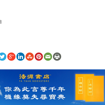
日
ww.renminbao.com/rmb/articles/2009/10/22/51327.html