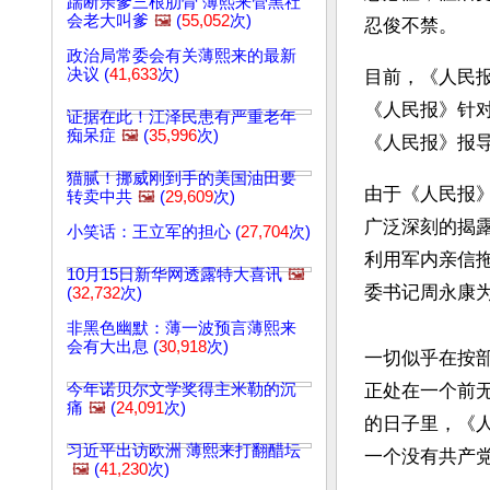
踹断亲爹三根肋骨 薄熙来管黑社
会老大叫爹
🖼️
(
55,052
次)
忍俊不禁。 
政治局常委会有关薄熙来的最新
决议 (
41,633
次)
目前，《人民
《人民报》针
证据在此！江泽民患有严重老年
痴呆症
🖼️
(
35,996
次)
《人民报》报
猫腻！挪威刚到手的美国油田要
由于《人民报
转卖中共
🖼️
(
29,609
次)
广泛深刻的揭
小笑话：王立军的担心 (
27,704
次)
利用军内亲信
10月15日新华网透露特大喜讯
🖼️
委书记周永康
(
32,732
次)
非黑色幽默：薄一波预言薄熙来
会有大出息 (
30,918
次)
一切似乎在按
今年诺贝尔文学奖得主米勒的沉
正处在一个前无
痛
🖼️
(
24,091
次)
的日子里，《
习近平出访欧洲 薄熙来打翻醋坛
一个没有共产
🖼️
(
41,230
次)