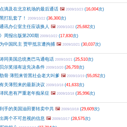
点滴及在北京机场的最后通话
🖼️
(
16,004
次)
2009/10/23
黑打乱套了！
(
36,300
次)
2009/10/22
通讯办公室主任应该换人
🖼️
(
25,682
次)
2009/10/22
》周报出版第200期
(
17,830
次)
2009/10/22
为中国民主 贾甲抵京遭拘捕
🖼️
(
30,037
次)
2009/10/21
涛同美国总统奥巴马通电话
(
25,510
次)
2009/10/21
贝尔奖须有这先决条件
(
26,759
次)
2009/10/20
肋骨 薄熙来管黑社会老大叫爹
🖼️
(
55,052
次)
2009/10/19
有关薄熙来的最新决议
(
41,633
次)
2009/10/18
泽民患有严重老年痴呆症
🖼️
(
35,996
次)
2009/10/18
到手的美国油田要转卖中共
🖼️
(
29,609
次)
2009/10/18
出两个不可忽视的信息
🖼️
(
28,575
次)
2009/10/17