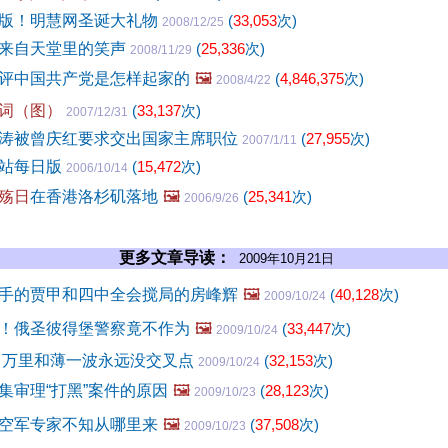
版！明慧网圣诞大礼物
(
33,053
次)
2008/12/25
来自天堂里的笑声
(
25,336
次)
2008/11/29
评中国共产党是怎样起家的
🖼️
(
4,846,375
次)
2008/4/22
词（图）
(
33,137
次)
2007/12/31
涛被曾庆红要求交出国家主席职位
(
27,955
次)
2007/1/11
网站每日版
(
15,472
次)
2006/10/14
殇日
在香港洛杉矶落地
🖼️
(
25,341
次)
2006/9/26
更多文章导读：
2009年10月21日
手的贾甲和四中全会搅局的房峰辉
🖼️
(
40,128
次)
2009/10/24
！俄圣彼得堡警察竟不作为
🖼️
(
33,447
次)
2009/10/24
 万里和薄一波永远没交叉点
(
32,153
次)
2009/10/24
集审理“打黑”案件的原因
🖼️
(
28,123
次)
2009/10/23
空军专家不知从哪里来
🖼️
(
37,508
次)
2009/10/23