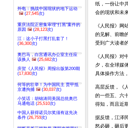
纸，一份让中
外电：挑战中国现状的地下运动
会的现状和未
🖼️
(
27,545
次)
重庆法院正密集审理“打黑”案件的
《人民报》网站
原因
🖼️
(
28,123
次)
的见解、前瞻
江：这小子打黑打乱套了！
受到广大读者的
(
36,300
次)
奥巴马，白宫通讯办公室主任应
《人民报》对
该换人
🖼️
(
25,682
次)
夕，在全球媒
庆贺《人民报》周报出版第200期
具体操作方法
(
17,830
次)
何等的壮举！为中国民主 贾甲抵
高层反馈，《
京遭拘捕
🖼️
(
30,037
次)
的一些五、六
小笑话：胡锦涛同美国总统奥巴
马通电话 (
25,510
次)
得知，而且近
中国人获得诺贝尔奖须有这先决
据反馈，江泽
条件 (
26,759
次)
怒必砸，砸后