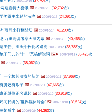
立军的担心
(
27,704
次)
2009/10/16
新华网透露特大喜讯
🖼️
(
32,732
次)
2009/10/15
学奖得主米勒的沉痛
🖼️
(
24,091
次)
2009/10/15
洲 薄熙来打翻醋坛
🖼️
(
41,230
次)
2009/10/14
憾 万里高调考察天津内幕
🖼️
(
40,465
次)
2009/10/13
副主任、组织部长化名退党
(
28,788
次)
2009/10/12
绝了门儿的“十一”恶搞解说词
🖼️▶️
(
85,425
次)
2009/10/12
🖼️
(
38,062
次)
2009/10/12
门一个极其凄惨的新闻
🖼️
(
37,969
次)
2009/10/11
有脚还有爪子
🖼️
(
47,665
次)
2009/10/11
雍正继位正名说起
🖼️
(
30,919
次)
2009/10/10
鸡同鸭讲的“世界媒体峰会”
🖼️
(
28,524
次)
2009/10/10
黄菊后尘
🖼️
(
44,369
次)
2009/10/9