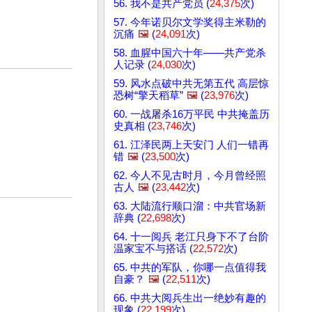
56. 我不是共产党员 (
24,375
次)
57. 今年诺贝尔文学奖得主米勒的
沉痛
🖼️
(
24,091
次)
58. 血腥中国六十年——共产党杀
人记录 (
24,030
次)
59. 风水点破中共无第五代 高层惊
恐树“擎天稻草”
🖼️
(
23,976
次)
60. 一战屠杀16万平民 中共掩盖历
史真相 (
23,746
次)
61. 江泽民两上天安门 人们一错再
错
🖼️
(
23,500
次)
62. 今人不见古时月，今月曾经照
古人
🖼️
(
23,442
次)
63. 大陆流行顺口溜：中共官场新
辞典 (
22,698
次)
64. 十一阅兵 老江只身下不了台阶
温家宝不与搭话 (
22,572
次)
65. 中共的军队，你哪一点值得我
自豪？
🖼️
(
22,511
次)
66. 中共大阅兵生出一绝妙有趣的
现象 (
22,199
次)