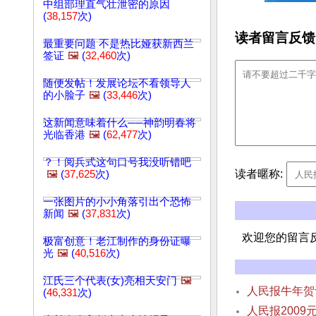
中组部理直气壮泄密的原因
(
38,157
次)
读者留言反馈
最重要问题 不是热比娅获新西兰
签证
🖼️
(
32,460
次)
随便发帖！发展论坛不看领导人
的小脸子
🖼️
(
33,446
次)
这新闻意味着什么──神韵明春将
光临香港
🖼️
(
62,477
次)
？！阅兵式这句口号我没听错吧
读者暱称:
🖼️
(
37,625
次)
一张图片的小小角落引出个恐怖
新闻
🖼️
(
37,831
次)
欢迎您的留言
极富创意！老江制作的身份证曝
光
🖼️
(
40,516
次)
江氏三个代表(女)亮相天安门
🖼️
人民报牛年贺
(
46,331
次)
人民报2009