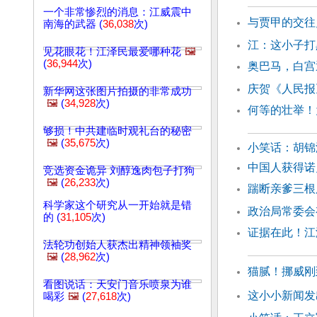
一个非常惨烈的消息：江威震中
与贾甲的交往
南海的武器 (
36,038
次)
江：这小子打
见花眼花！江泽民最爱哪种花
🖼️
(
36,944
次)
奥巴马，白宫
庆贺《人民报
新华网这张图片拍摄的非常成功
🖼️
(
34,928
次)
何等的壮举！
够损！中共建临时观礼台的秘密
🖼️
(
35,675
次)
小笑话：胡锦
中国人获得诺
竞选资金诡异 刘醇逸肉包子打狗
🖼️
(
26,233
次)
踹断亲爹三根
科学家这个研究从一开始就是错
政治局常委会
的 (
31,105
次)
证据在此！江
法轮功创始人获杰出精神领袖奖
🖼️
(
28,962
次)
猫腻！挪威刚
看图说话：天安门音乐喷泉为谁
这小小新闻发
喝彩
🖼️
(
27,618
次)