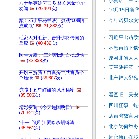
小笑话：王
六十年英雄何其多 林立果最惊心
动魄
🖼️
(
26,404
次)
10月15日
今年诺贝尔文
蠢！邓小平秘书谈江参观“60周年
成就展”
🖼️
(
31,833
次)
习近平出访欧
毛家人对毛新宇晋升少将传闻的
反应
🖼️
(
40,432
次)
不想再留下遗
医生透露：江这病我别自找烦恼
原河北省人大
🖼️
(
32,338
次)
笑晕胡锦涛！
升旗三折腾！白宫旁中共官员个
北宋神人邵雍
个脸绿
🖼️
(
39,607
次)
惊骇！五星红旗的风水秘密
🖼️
看图吧！天安
(
35,583
次)
四川怪事：蛇
精彩变调《今天是国殇日》
▶️
(
70,621
次)
从台湾故宫为
“十一”阅兵 江要暗杀胡锦涛
北京为何举办
(
45,561
次)
周永康正在步