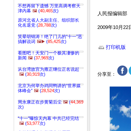
不想再留下遗憾 万里高调考察天
津内幕
🖼️
(
40,465
次)
人民报编辑部
原河北省人大副主任、组织部长
化名退党 (
28,788
次)
2009年10月22
笑晕胡锦涛！绝了门儿的“十一”恶
文章网址: http://w
搞解说词
🖼️▶️
(
85,425
次)
打印机版
看图吧！天安门一个极其凄惨的
新闻
🖼️
(
37,969
次)
从台湾故宫为雍正继位正名说起
分享至：
🖼️
(
30,919
次)
北京为何举办鸡同鸭讲的“世界媒
体峰会”
🖼️
(
28,524
次)
周永康正在步黄菊后尘
🖼️
(
44,369
次)
“十一”曝惊天内幕 中共已经完结
🖼️
(
53,977
次)