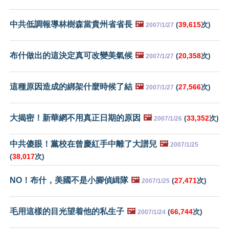
中共低調報導林樹森當貴州省省長
🖼️
(
39,615
次)
2007/1/27
布什做出的這決定真可改變美氣候
🖼️
(
20,358
次)
2007/1/27
這種原因造成的綁架什麼時候了結
🖼️
(
27,566
次)
2007/1/27
大揭密！新華網不用真正日期的原因
🖼️
(
33,352
次)
2007/1/26
中共傻眼！黨校在曾慶紅手中離了大譜兒
🖼️
2007/1/25
(
38,017
次)
NO！布什，美國不是小腳偵緝隊
🖼️
(
27,471
次)
2007/1/25
毛用這樣的目光望着他的私生子
🖼️
(
66,744
次)
2007/1/24