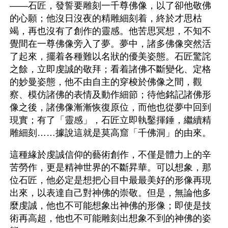
——石匠，發誓要雕刻一千尊佛像，以了卻他敬佛
的心願；他沒日沒夜的精雕細刻着，終於才思枯
竭，再也沒有了創作的靈感。他苦思冥想，不知不
覺間在一尊佛像旁入了夢。夢中，諸多佛像突然活
了起來，擺着各種難以名狀的優美姿態。石匠驚詫
之餘，立即虔誠的敬拜；看着諸佛不斷變化、定格
的妙曼姿態，他不由自主的穿梭於佛像之間，觀
察、模仿諸佛的表情及動作細節；待他銘記諸佛形
像之後，諸佛像漸漸恢復原位，而他也從夢中回到
現實；有了「靈感」，石匠立即執鑿揮錘，繼續精
雕細刻……據說這就是莫高窟「千佛洞」的由來。
這種緣於虔誠信仰的藝術創作，不僅是體力上的辛
苦勞作，更是精神世界的不斷昇華。可以想象，那
位石匠，他必定是想把心目中最最美好的形像再現
出來，以表達自己對神佛的崇敬。但是，無論他多
麼虔誠，他也不可能想象出神佛的形像；即使是技
術再高超，他也不可能雕刻出想象不到的神佛的姿