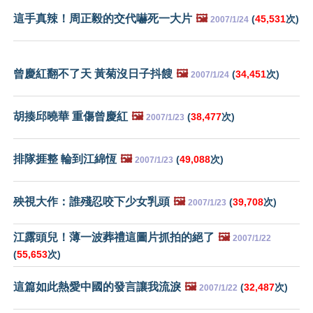
這手真辣！周正毅的交代嚇死一大片
🖼️
(
45,531
次)
2007/1/24
曾慶紅翻不了天 黃菊沒日子抖餿
🖼️
(
34,451
次)
2007/1/24
胡揍邱曉華 重傷曾慶紅
🖼️
(
38,477
次)
2007/1/23
排隊捱整 輪到江綿恆
🖼️
(
49,088
次)
2007/1/23
殃視大作：誰殘忍咬下少女乳頭
🖼️
(
39,708
次)
2007/1/23
江露頭兒！薄一波葬禮這圖片抓拍的絕了
🖼️
2007/1/22
(
55,653
次)
這篇如此熱愛中國的發言讓我流淚
🖼️
(
32,487
次)
2007/1/22