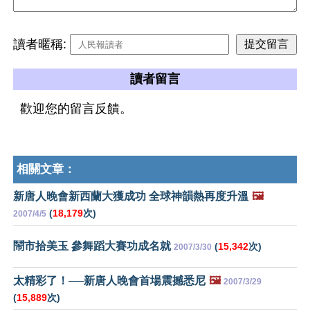
讀者暱稱:
讀者留言
歡迎您的留言反饋。
相關文章：
新唐人晚會新西蘭大獲成功 全球神韻熱再度升溫
🖼️
(
18,179
次)
2007/4/5
鬧市拾美玉 參舞蹈大賽功成名就
(
15,342
次)
2007/3/30
太精彩了！──新唐人晚會首場震撼悉尼
🖼️
2007/3/29
(
15,889
次)