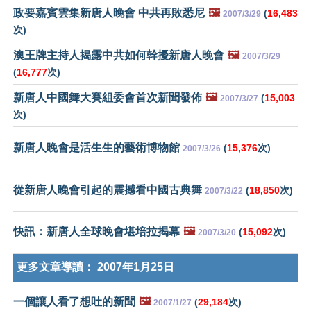
政要嘉賓雲集新唐人晚會 中共再敗悉尼
🖼️
(
16,483
2007/3/29
次)
澳王牌主持人揭露中共如何幹擾新唐人晚會
🖼️
2007/3/29
(
16,777
次)
新唐人中國舞大賽組委會首次新聞發佈
🖼️
(
15,003
2007/3/27
次)
新唐人晚會是活生生的藝術博物館
(
15,376
次)
2007/3/26
從新唐人晚會引起的震撼看中國古典舞
(
18,850
次)
2007/3/22
快訊：新唐人全球晚會堪培拉揭幕
🖼️
(
15,092
次)
2007/3/20
更多文章導讀：
2007年1月25日
一個讓人看了想吐的新聞
🖼️
(
29,184
次)
2007/1/27