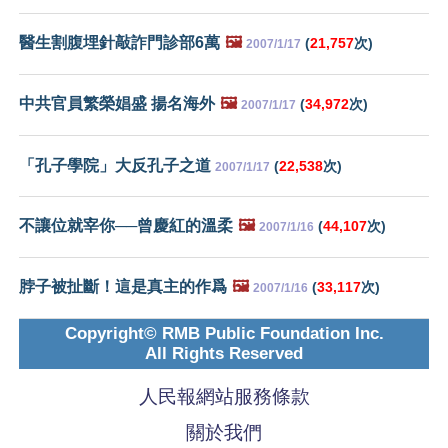
醫生割腹埋針敲詐門診部6萬
🖼️
(
21,757
次)
2007/1/17
中共官員繁榮娼盛 揚名海外
🖼️
(
34,972
次)
2007/1/17
「孔子學院」大反孔子之道
(
22,538
次)
2007/1/17
不讓位就宰你──曾慶紅的溫柔
🖼️
(
44,107
次)
2007/1/16
脖子被扯斷！這是真主的作爲
🖼️
(
33,117
次)
2007/1/16
Copyright© RMB Public Foundation Inc.
All Rights Reserved
人民報網站服務條款
關於我們