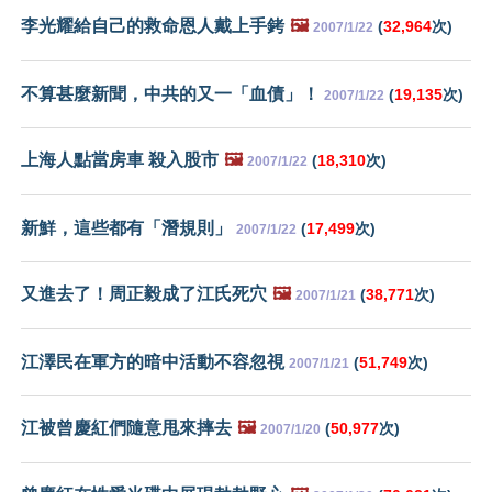
李光耀給自己的救命恩人戴上手銬
🖼️
(
32,964
次)
2007/1/22
不算甚麼新聞，中共的又一「血債」！
(
19,135
次)
2007/1/22
上海人點當房車 殺入股市
🖼️
(
18,310
次)
2007/1/22
新鮮，這些都有「潛規則」
(
17,499
次)
2007/1/22
又進去了！周正毅成了江氏死穴
🖼️
(
38,771
次)
2007/1/21
江澤民在軍方的暗中活動不容忽視
(
51,749
次)
2007/1/21
江被曾慶紅們隨意甩來摔去
🖼️
(
50,977
次)
2007/1/20