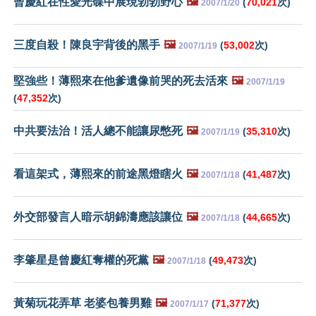
曾慶紅在性愛光碟中展現勃勃野心
🖼️
(
70,021
次)
2007/1/20
三度自殺！陳良宇背後的黑手
🖼️
(
53,002
次)
2007/1/19
堅強些！薄熙來在他爹遺像前哭的死去活來
🖼️
2007/1/19
(
47,352
次)
中共要法治！活人總不能讓尿憋死
🖼️
(
35,310
次)
2007/1/19
看這架式，薄熙來的前途黑燈瞎火
🖼️
(
41,487
次)
2007/1/18
外交部發言人暗示胡錦濤應該讓位
🖼️
(
44,665
次)
2007/1/18
李肇星是曾慶紅奪權的死黨
🖼️
(
49,473
次)
2007/1/18
黃菊玩花弄草 老婆包養男雞
🖼️
(
71,377
次)
2007/1/17