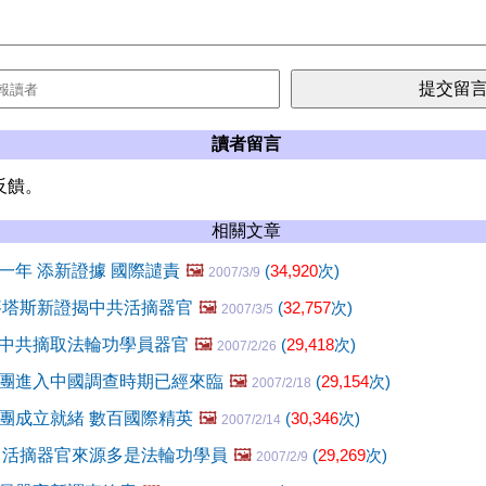
讀者留言
反饋。
相關文章
一年 添新證據 國際譴責
🖼️
(
34,920
次)
2007/3/9
麥塔斯新證揭中共活摘器官
🖼️
(
32,757
次)
2007/3/5
中共摘取法輪功學員器官
🖼️
(
29,418
次)
2007/2/26
團進入中國調查時期已經來臨
🖼️
(
29,154
次)
2007/2/18
團成立就緒 數百國際精英
🖼️
(
30,346
次)
2007/2/14
 活摘器官來源多是法輪功學員
🖼️
(
29,269
次)
2007/2/9