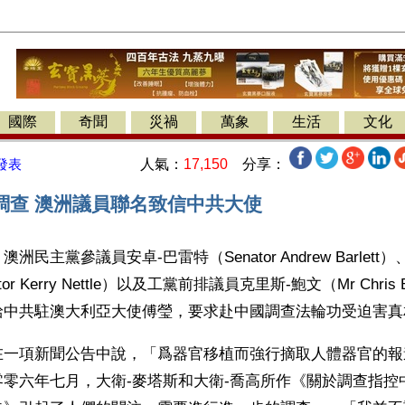
國際
奇聞
災禍
萬象
生活
文化
人氣：
17,150
分享：
發表
調查 澳洲議員聯名致信中共大使
洲民主黨參議員安卓-巴雷特（Senator Andrew Barlet
or Kerry Nettle）以及工黨前排議員克里斯-鮑文（Mr Chris
給中共駐澳大利亞大使傅瑩，要求赴中國調查法輪功受迫害真
在一項新聞公告中說，「爲器官移植而強行摘取人體器官的報
零零六年七月，大衛-麥塔斯和大衛-喬高所作《關於調查指控