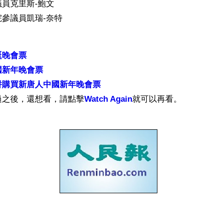
員克里斯-鮑文
參議員凱瑞-奈特
誕晚會票
國新年晚會票
併購買新唐人中國新年晚會票
過之後，還想看，請點擊
Watch Again
就可以再看。
ww.renminbao.com/rmb/articles/2006/12/16/42552b.html