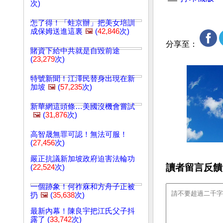
次)
怎了得！「蛀京辦」把美女培訓
成保姆送進這裏
🖼️
(
42,846
次)
分享至：
賭資下給中共就是自毀前途
(
23,279
次)
特號新聞！江澤民替身出現在新
加坡
🖼️
(
57,235
次)
新華網這頭條…美國沒機會嘗試
🖼️
(
31,876
次)
高智晟無罪可認！無法可服！
(
27,456
次)
嚴正抗議新加坡政府迫害法輪功
讀者留言反饋
(
22,524
次)
一個跡象！何祚庥和方舟子正被
扔
🖼️
(
35,638
次)
最新內幕！陳良宇把江氏父子抖
露了 (
33,742
次)