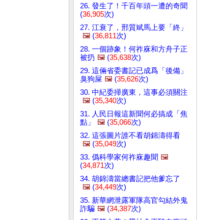
26. 發生了！千百年頭一遭的奇聞
(
36,905
次)
27. 江衰了，邢質斌馬上要「終」
🖼️
(
36,811
次)
28. 一個跡象！何祚庥和方舟子正
被扔
🖼️
(
35,638
次)
29. 這倆省委書記已成爲「後備」
臭狗屎
🖼️
(
35,626
次)
30. 中紀委掃廣東，這事必須關注
🖼️
(
35,340
次)
31. 人民日報這新聞何必搞成「焦
點」
🖼️
(
35,066
次)
32. 這張圖片誰不看胡錦濤得看
🖼️
(
35,049
次)
33. 僞科學家何祚庥趣聞
🖼️
(
34,871
次)
34. 胡錦濤當總書記把他爹忘了
🖼️
(
34,449
次)
35. 新華網泄露軍隊高官勾結外鬼
詐騙
🖼️
(
34,387
次)