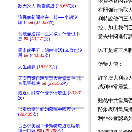
學員器官的報
欺天訛人 應誓償還 (
25,660
次)
有關強行摘取
這幾個新聞串在一起──小胡沒
利特說他們三
輒！
🖼️
(
37,932
次)
控，加上我們
黃麗滿透露「三呆婊」什麼也不
意去中國進行
是
🖼️
(
43,271
次)
以下是這三名
周永康手下：胡錦濤活150歲也沒
用
🖼️
(
44,889
次)
傅瑩大使：
人生如夢 (
19,913
次)
許多澳大利亞
天安門爆自殺衝擊大會堂事件 北
京風聲鶴唳
🖼️
(
32,255
次)
感到非常震驚
最近可能有什麼事情發生 (
30,331
次)
雖然中共當局
跡象表明當局
《秦始皇》紐約惡搞中國歷史
(
28,499
次)
利亞公衆認爲
古巴求美國！卡斯特羅還沒咽最
後一口氣
🖼️
(
29,768
次)