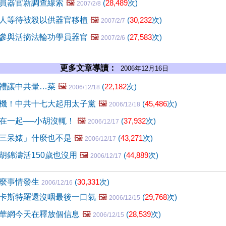
員器官新調查線索
🖼️
(
28,489
次)
2007/2/8
人等待被殺以供器官移植
🖼️
(
30,232
次)
2007/2/7
參與活摘法輪功學員器官
🖼️
(
27,583
次)
2007/2/6
更多文章導讀：
2006年12月16日
禮讓中共暈…菜
🖼️
(
22,182
次)
2006/12/18
機！中共十七大起用太子黨
🖼️
(
45,486
次)
2006/12/18
在一起──小胡沒輒！
🖼️
(
37,932
次)
2006/12/17
三呆婊」什麼也不是
🖼️
(
43,271
次)
2006/12/17
胡錦濤活150歲也沒用
🖼️
(
44,889
次)
2006/12/17
什麼事情發生
(
30,331
次)
2006/12/16
卡斯特羅還沒咽最後一口氣
🖼️
(
29,768
次)
2006/12/15
華網今天在釋放個信息
🖼️
(
28,539
次)
2006/12/15