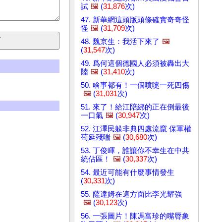
試
🖼️
(
31,876
次)
47. 新華網這頭版頭條確實奇奇怪
怪
🖼️
(
31,709
次)
48. 魏京生：我活下來了
🖼️
(
31,547
次)
49. 爲何這個德國人必須被轟出大
陸
🖼️
(
31,410
次)
50. 啥事都有！一個噴嚏一死四傷
🖼️
(
31,031
次)
51. 來了！給江陪綁的正在倒最後
一口氣
🖼️
(
30,947
次)
52. 江澤民躲非典四處流竄 保軍權
苟延殘喘
🖼️
(
30,680
次)
53. 丁俊暉，誰讓你不幸生在中共
統佔區！
🖼️
(
30,337
次)
54. 最近可能有什麼事情發生
(
30,331
次)
55. 薩達姆在這方面比李光耀強
🖼️
(
30,123
次)
56. 一張圖片！陳馮富珍的嘴脣象