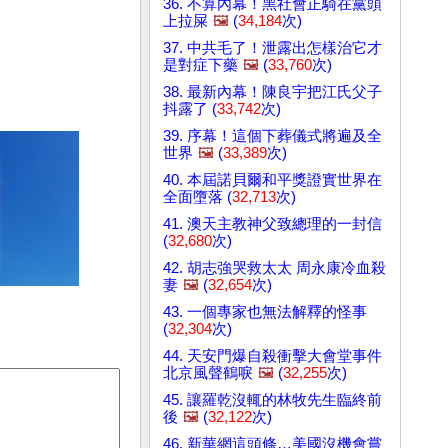
36. 不算內幕！黑社會正騎在黨頭
上拉屎
🖼️
(
34,184
次)
37. 中共毛了！泄露出怎樣治它才
是對症下藥
🖼️
(
33,760
次)
38. 最新內幕！陳良宇把江氏父子
抖露了 (
33,742
次)
39. 序幕！這個下葬儀式將遍及全
世界
🖼️
(
33,389
次)
40. 本屆諾貝爾和平獎證實世界在
全面墮落 (
32,713
次)
41. 澳天主教神父致總理的一封信
(
32,680
次)
42. 胡志強哭救太太 周永康冷血殺
妻
🖼️
(
32,654
次)
43. 一個專家也無法解釋的怪事
(
32,304
次)
44. 天安門爆自殺衝擊大會堂事件
北京風聲鶴唳
🖼️
(
32,255
次)
45. 讓羅乾沒輒的林牧先生臨終前
後
🖼️
(
32,122
次)
46. 新華網這頭條…美國沒機會嘗