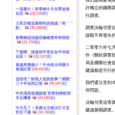
我們認爲要免
許獨立的國際
一張圖片！新華網今天在釋放個
信息
🖼️
(
28,539
次)
行調查。
人民日報這新聞何必搞成「焦
調查法輪功受
點」
🖼️
(
35,066
次)
謀殺不再發生
新華網這頭版頭條確實奇奇怪怪
🖼️
(
31,709
次)
二零零六年七
丁俊暉，誰讓你不幸生在中共統
作《關於調查
佔區！
🖼️
(
30,337
次)
局及國際社會
黨越來膽越小！中央政治局擴大
會議紀實 (
38,420
次)
建議都是可行
這段毛＂鮮爲人知的故事＂揭開
我們還注意到
三十年前的記憶
🖼️
(
40,047
次)
些問題。
中共用高智晟探底 世界別再軟弱
失去機會
🖼️
(
44,585
次)
法輪功受迫害
中共毛了！泄露出怎樣治它才是
建議展開調查
對症下藥
🖼️
(
33,760
次)