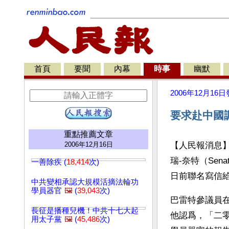
首頁
要聞
內幕
時事
幽默
2006年12月16日
要求赴中國
重點推薦文章
2006年12月16日
【人民報消息】澳
瑞-奈特（Senat
一善除疾 (
18,414
次)
日前聯名寫信
中共變相承認大規模活摘法輪功
學員器官
🖼️
(
39,043
次)
巴雷特參議員
長征是播種兒機！中共十七大起
他認爲，「二
用太子黨
🖼️
(
45,486
次)