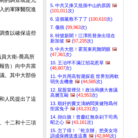
制的調查或是允
5. 中共又捧又批孫中山的原因
🖼️
入的軍隊醫院進
(
101,011
次)
6. 這個黨救不了了 (
100,610
次)
7. 傷痕 (
99,963
次)
調查以確保這些
8. 特號新聞！江澤民替身出現在
新加坡
🖼️
(
57,235
次)
9. 中共大怒！霍英東死難閉眼
🖼️
(
47,361
次)
員大衛-喬高所
10. 王冶坪不滿江招花惹草
🖼️
報告）向中共當
(
46,807
次)
議。其中大部份
11. 中共用高智晟探底 世界別再軟
弱失去機會
🖼️
(
44,585
次)
12. 屁股冒煙兒！政治局擴大會議
高層互毆
🖼️
(
43,953
次)
和人民提出了這
13. 順奸的竇文濤納悶黃健翔爲何
拒當兔子
🖼️
(
43,231
次)
14. 掛白旗！曾慶紅無奈剁下司馬
昭之心
🖼️
(
43,161
次)
、十二和十三項
15. 怎了得！「蛀京辦」把美女培
訓成保姆送進這裏
🖼️
(
42,846
次)