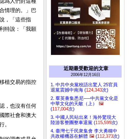
認爲人們對這種
合情理的。」巴
說，「這些指
利特說：「我願
近期最受歡迎的文章
2006年12月16日
移植交易的指控
1. 中共中央黨校語出驚人 25官員
退黨震撼中南海 (
124,343
次)
2. 羣英薈集悉尼──中共黨文化是
中華文化的天敵（上）
🖼️
認，也沒有任何
(
117,004
次)
國際社會和澳大
3. 中國人民站出來！海外驚現大
陸游客整團整車退黨 (
115,599
次)
行。
4. 臺灣七千民衆集會 李大勇稱中
共政權機器在解體
🖼️
(
112,373
次)