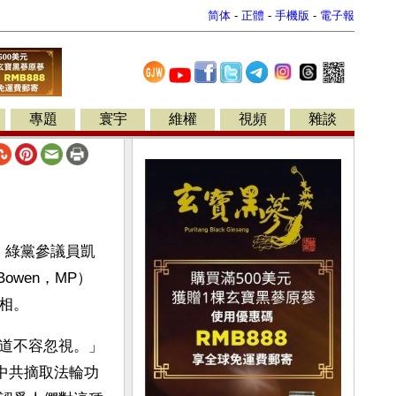
简体
-
正體
-
手機版
-
電子報
專題
寰宇
維權
視頻
雜談
t）、綠黨參議員凱
 Bowen，MP）
相。
道不容忽視。」
中共摘取法輪功