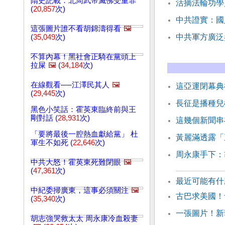
隋史記載：北周武帝滅佛受重罪
活摘法輪功學
(
20,857
次)
中共證實：國
這張圖片誰不看胡錦濤得看
🖼️
中共軍方廣泛
(
35,049
次)
不算內幕！黑社會正騎在黨頭上
拉屎
🖼️
(
34,184
次)
在線觀看──江澤民其人
🖼️
這亞運閉幕典
(
29,445
次)
長征是播種兒
黑色小笑話：霍英東臨終前與王
剛對話 (
28,931
次)
這幾個新聞串
「要將最後一腔熱血獻給黨」 杜
黃麗滿透露「
軍生不如死 (
22,646
次)
周永康手下：
中共大怒！霍英東死難閉眼
🖼️
(
47,361
次)
最近可能有
中紀委掃廣東，這事必須關注
🖼️
古巴求美國！
(
35,340
次)
一張圖片！新
胡志強哭救太太 周永康冷血殺妻