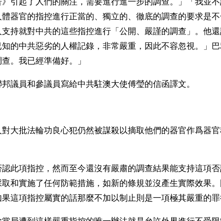
告》引起了人們的關注，需要進行進一步的調查。」「我並不
人體器官的指控進行正當的、獨立的、徹底的調查的要求是不
人支持就對中共的這些指控進行「公開、嚴謹的調查」。他還
已知的中共惡劣的人權記錄，非常嚴重，因此不容忽視。」巴
調查。我已經準備好。」
聯邦議員和參議員寫給中共駐澳大使傅瑩的信函譯文。
人對大批法輪功良心犯仍然被謀殺以摘取他們的器官作爲器官
。
否認此項指控，然而至今還沒有嚴肅的調查結果能支持這項否
採取和實施了任何防範措施，如新的條規並沒產生實際效果。
如果這項指控屬實的話那麼不加以制止則是一項極其嚴重的罪