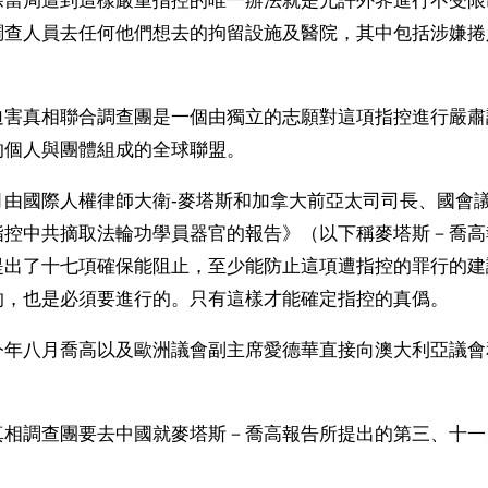
除當局遭到這樣嚴重指控的唯一辦法就是允許外界進行不受限
調查人員去任何他們想去的拘留設施及醫院，其中包括涉嫌捲
迫害真相聯合調查團是一個由獨立的志願對這項指控進行嚴肅
的個人與團體組成的全球聯盟。
月由國際人權律師大衛-麥塔斯和加拿大前亞太司司長、國會議
指控中共摘取法輪功學員器官的報告》（以下稱麥塔斯－喬高
提出了十七項確保能阻止，至少能防止這項遭指控的罪行的建
的，也是必須要進行的。只有這樣才能確定指控的真僞。
今年八月喬高以及歐洲議會副主席愛德華直接向澳大利亞議會
真相調查團要去中國就麥塔斯－喬高報告所提出的第三、十一
。