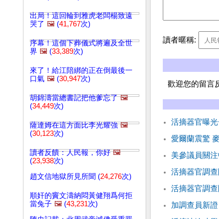
出局！這回輪到雅虎老闆楊致遠
哭了
🖼️
(
41,767
次)
讀者暱稱:
序幕！這個下葬儀式將遍及全世
界
🖼️
(
33,389
次)
來了！給江陪綁的正在倒最後一
口氣
🖼️
(
30,947
次)
歡迎您的留言
胡錦濤當總書記把他爹忘了
🖼️
(
34,449
次)
活摘器官曝光
薩達姆在這方面比李光耀強
🖼️
(
30,123
次)
愛爾蘭震驚 
讀者反饋：人民報，你好
🖼️
美參議員關注
(
23,938
次)
活摘器官調查
趙文信地獄所見所聞 (
24,276
次)
活摘器官調查
順奸的竇文濤納悶黃健翔爲何拒
當兔子
🖼️
(
43,231
次)
加調查員新證