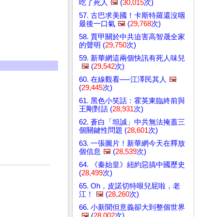
吃了死人
🖼️
(
30,015
次)
57. 古巴求美國！卡斯特羅還沒咽
最後一口氣
🖼️
(
29,768
次)
58. 賈甲關於中共迫害高智晟全家
的聲明 (
29,750
次)
59. 新華網這兩個快訊有死人味兒
🖼️
(
29,542
次)
60. 在線觀看──江澤民其人
🖼️
(
29,445
次)
61. 黑色小笑話：霍英東臨終前與
王剛對話 (
28,931
次)
62. 蒼白「坦誠」中共無法掩蓋三
個關鍵性問題 (
28,601
次)
63. 一張圖片！新華網今天在釋放
個信息
🖼️
(
28,539
次)
64. 《秦始皇》紐約惡搞中國歷史
(
28,499
次)
65. Oh，皮諾切特哏兒屁啦，老
江！
🖼️
(
28,260
次)
66. 小新聞但意義卻大到整個世界
🖼️
(
28,002
次)