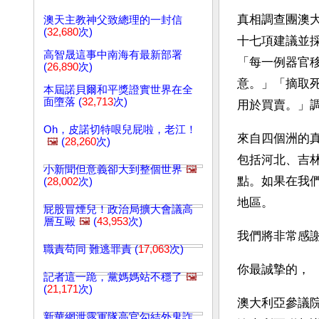
真相調查團澳
澳天主教神父致總理的一封信
(
32,680
次)
十七項建議並
高智晟這事中南海有最新部署
「每一例器官
(
26,890
次)
意。」「摘取
本屆諾貝爾和平獎證實世界在全
面墮落 (
32,713
次)
用於買賣。」
Oh，皮諾切特哏兒屁啦，老江！
來自四個洲的
🖼️
(
28,260
次)
包括河北、吉
小新聞但意義卻大到整個世界
🖼️
點。如果在我
(
28,002
次)
地區。
屁股冒煙兒！政治局擴大會議高
層互毆
🖼️
(
43,953
次)
我們將非常感
職責苟同 難逃罪責 (
17,063
次)
你最誠摯的，
記者這一跪，黨媽媽站不穩了
🖼️
(
21,171
次)
澳大利亞參議院
新華網泄露軍隊高官勾結外鬼詐