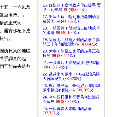
16. 好樣的！臺灣政府伸出援手 賈
十五、十六以及
甲己到臺灣
🖼️
(
42,666
次)
嚴重虐待。」
17. 出局！這回輪到雅虎老闆楊致
遠哭了
🖼️
(
41,767
次)
構的正式同
18. 一張圖片！胡錦濤走紅地毯時
。器官移植不應
的尷尬
🖼️
(
40,104
次)
報告。
19. 這段毛＂鮮爲人知的故事＂揭
開三十年前的記憶
🖼️
(
40,047
次)
團所負責的地區
20. 大事！陳至立完蛋的序幕正在
拉開
🖼️
(
39,441
次)
着手調查的起
21. 一張圖片！殃視爆泄絕密軍情
們可能前去這些
🖼️
(
38,762
次)
22. 黨越來膽越小！中央政治局擴
大會議紀實 (
38,420
次)
23. 與江澤民玩「哥倆好」 胡錦濤
越來越沒有耐心
🖼️
(
38,389
次)
24. 今年諾貝爾和平獎爲何沒頒給
高智晟
🖼️
(
37,943
次)
25. 一個真實因果輪迴的故事
(
37,727
次)