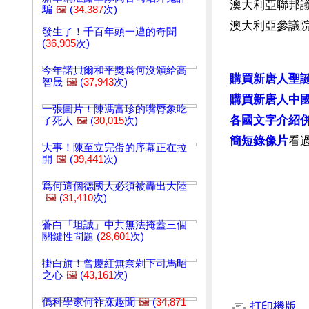
澳大利亞聯邦議
騙
🖼️
(
34,387
次)
澳大利亞參議院
發生了！千百年頭一遭的奇聞
(
36,905
次)
今年諾貝爾和平獎爲何沒頒給高
購買新唐人聖
智晟
🖼️
(
37,943
次)
購買新唐人中
一張圖片！陳馮富珍的嘴脣象吃
各國文字介紹
了死人
🖼️
(
30,015
次)
簡短錄像片
看
大事！陳至立完蛋的序幕正在拉
開
🖼️
(
39,441
次)
爲何這個德國人必須被轟出大陸
🖼️
(
31,410
次)
蒼白「坦誠」中共無法掩蓋三個
關鍵性問題 (
28,601
次)
掛白旗！曾慶紅無奈剁下司馬昭
之心
🖼️
(
43,161
次)
文章網址: http://w
僞科學家何祚庥趣聞
🖼️
(
34,871
打印機版