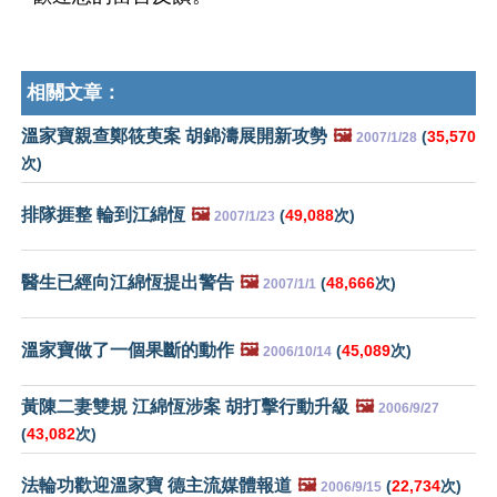
相關文章：
溫家寶親查鄭筱萸案 胡錦濤展開新攻勢
🖼️
(
35,570
2007/1/28
次)
排隊捱整 輪到江綿恆
🖼️
(
49,088
次)
2007/1/23
醫生已經向江綿恆提出警告
🖼️
(
48,666
次)
2007/1/1
溫家寶做了一個果斷的動作
🖼️
(
45,089
次)
2006/10/14
黃陳二妻雙規 江綿恆涉案 胡打擊行動升級
🖼️
2006/9/27
(
43,082
次)
法輪功歡迎溫家寶 德主流媒體報道
🖼️
(
22,734
次)
2006/9/15