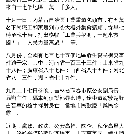
來自十七個地區三萬一千多人。
十月一日，內蒙古自治區工業重鎮包頭市，有五萬
名下崗職工和家屬到市委大樓外集會請願，從早七
時至晚十時，打出橫幅「工農兵學商，一起來救
國！」「人民力量萬歲！」等。
八月份，全國有七百七十五個地區發生警民衝突事
件逾千宗。其中，河南省一百三十三件；山東省九
十八件；廣東省八十七件：山西省八十五件；河北
省八十三件，湖南省七十九件。
九月二十七日傍晚，吉林省琿春市原公安副局長、
局辦主任，驅車到俱樂部尋歡時，途中遭駕駛越野
吉普車的槍手掃射身亡。當地市民歡慶「爲民除
霸」。
近期，黨政、政法、公安高幹、國企、私企高層人
士，紛紛爭購防彈玻璃轎車。十五萬美元一輛防彈