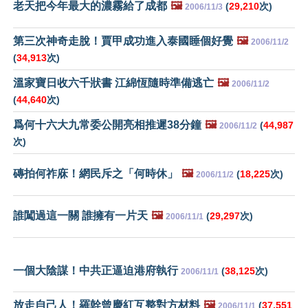
老天把今年最大的濃霧給了成都
🖼️
(
29,210
次)
2006/11/3
第三次神奇走脫！賈甲成功進入泰國睡個好覺
🖼️
2006/11/2
(
34,913
次)
溫家寶日收六千狀書 江綿恆隨時準備逃亡
🖼️
2006/11/2
(
44,640
次)
爲何十六大九常委公開亮相推遲38分鐘
🖼️
(
44,987
2006/11/2
次)
磚拍何祚庥！網民斥之「何時休」
🖼️
(
18,225
次)
2006/11/2
誰闖過這一關 誰擁有一片天
🖼️
(
29,297
次)
2006/11/1
一個大陰謀！中共正逼迫港府執行
(
38,125
次)
2006/11/1
放走自己人！羅幹曾慶紅互整對方材料
🖼️
(
37,551
2006/11/1