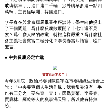
玻璃轎車，月進口達二千輛，涉外購單多達一點四
萬輛，主要從歐洲、韓國進口。
李長春在與北京應屆畢業生座談時，學生向他提出
了三個問題：爲什麼反腐敗展開了十七年還不見
效？爲什麼人民的政黨，特權這樣嚴重？爲什麼社
會主義社會貧富二極分化？李長春當即語塞，啞口
無言。
● 
中共反腐必定亡黨 
黃菊也差不多了！
今年6月底，政治局委員陳良宇在市委組織生活會上
說：「中央要查個人生活作風，我看常委沒有一半
也有三分之一要先查一查！」因爲黃菊、李長春、
賈慶林、羅乾等人的臭事滿天飛，所以他有恃無
恐。