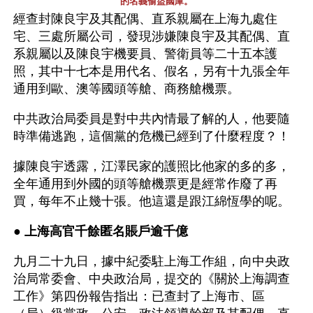
的名義偷盜國庫。
經查封陳良宇及其配偶、直系親屬在上海九處住
宅、三處所屬公司，發現涉嫌陳良宇及其配偶、直
系親屬以及陳良宇機要員、警衛員等二十五本護
照，其中十七本是用代名、假名，另有十九張全年
通用到歐、澳等國頭等艙、商務艙機票。
中共政治局委員是對中共內情最了解的人，他要隨
時準備逃跑，這個黨的危機已經到了什麼程度？！
據陳良宇透露，江澤民家的護照比他家的多的多，
全年通用到外國的頭等艙機票更是經常作廢了再
買，每年不止幾十張。他這還是跟江綿恆學的呢。
● 
上海高官千餘匿名賬戶逾千億 
九月二十九日，據中紀委駐上海工作組，向中央政
治局常委會、中央政治局，提交的《關於上海調查
工作》第四份報告指出：已查封了上海市、區