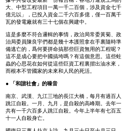
據中共發改委最新一份報告稱：各地方違規上馬的
大、中型工程項目一萬一千二百個，涉及資金七千
億元以」，已投入資金二千六百多億，僅一百萬千
瓦的發電廠就有三十七個在興建中。
這是多麼不符合邏輯的事情，政治局常委黃菊、政
治局委員陳良宇們都是幾十本護照拿在手裏隨時準
備逃亡的，爲何要拼命搞那些巨資無用的工程呢？
這不是成心要把中國搞垮嗎？有這個意思。這些蛀
蟲的心思花在如何從這些巨資工程裏揩出油水來，
而根本不管國家的未來和人民的死活。
● 
「和諧社會」的噪音 
南京、武漢、九江三地的長江大橋，每月有過百人
跳江自殺。一月、九月，是自殺的高峰期。去年一
共有一千六百多人跳江自殺。今年上半年有七百五
十一人自殺身亡。
國殤日三萬人赴京上訪，九月三十日至十月三日，