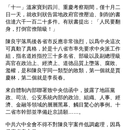
「十一」溫家寶到四川、重慶考察期間，僅十月二
日一天，就收到狀告當地政府官僚壓迫、剝削的書
信達六千一百二十多件。有狀書提出：「人民要翻
身，打倒官僚階級！」
陳良宇落馬後各省市反應非常強烈，以爲中央這次
可真動了真格，於是十八省市率先要求中央派工作
組，指名道姓指控三十多名省、部級以及副總理級
高官在政治上、經濟上、道德品質上墮落、腐敗、
濫權，是和陳良宇同一類型的敗類，第一個就是賈
慶林，第二個就是李長春。
來自體制內部聯署致中央信函中，披露了地區黨
政、司法、公安系統內部的政治、組織、人事、經
濟、金融等領域的層層黑幕、觸目驚心的事例。十
二省市幹部並準備赴京請願……。
中共六中全會不得不對陳良宇案件低調處理，因爲