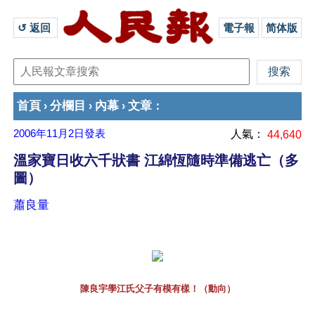
↺ 返回 
電子報
简体版
首頁
分欄目
內幕
文章
›
›
›
：
2006年11月2日
發表
人氣：
44,640
溫家寶日收六千狀書 江綿恆隨時準備逃亡（多
圖）
蕭良量
陳良宇學江氏父子有模有樣！（動向）