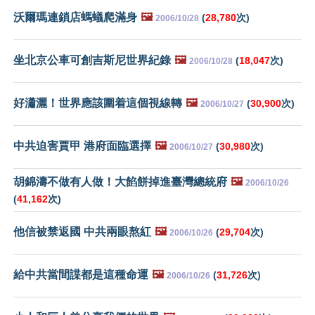
沃爾瑪連鎖店螞蟻爬滿身
🖼️
(
28,780
次)
2006/10/28
坐北京公車可創吉斯尼世界紀錄
🖼️
(
18,047
次)
2006/10/28
好瀟灑！世界應該圍着這個視線轉
🖼️
(
30,900
次)
2006/10/27
中共迫害賈甲 港府面臨選擇
🖼️
(
30,980
次)
2006/10/27
胡錦濤不做有人做！大餡餅掉進臺灣總統府
🖼️
2006/10/26
(
41,162
次)
他信被禁返國 中共兩眼熬紅
🖼️
(
29,704
次)
2006/10/26
給中共當間諜都是這種命運
🖼️
(
31,726
次)
2006/10/26