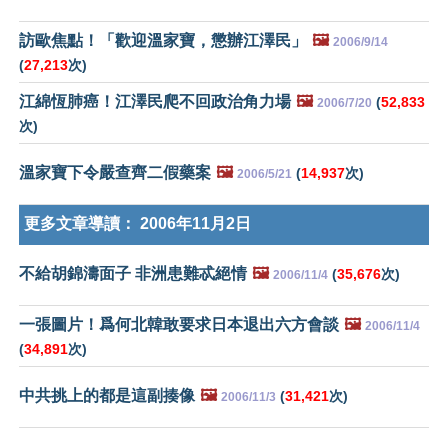
訪歐焦點！「歡迎溫家寶，懲辦江澤民」
🖼️
2006/9/14
(
27,213
次)
江綿恆肺癌！江澤民爬不回政治角力場
🖼️
(
52,833
2006/7/20
次)
溫家寶下令嚴查齊二假藥案
🖼️
(
14,937
次)
2006/5/21
更多文章導讀：
2006年11月2日
不給胡錦濤面子 非洲患難忒絕情
🖼️
(
35,676
次)
2006/11/4
一張圖片！爲何北韓敢要求日本退出六方會談
🖼️
2006/11/4
(
34,891
次)
中共挑上的都是這副揍像
🖼️
(
31,421
次)
2006/11/3