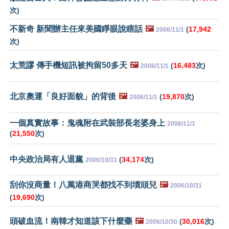
次)
不新奇 新聞辦主任來美國睜眼說瞎話
🖼️
(
17,942
2006/11/1
次)
太荒謬 傳手機短訊被拘留50多天
🖼️
(
16,483
次)
2006/11/1
北京奧運「良好面貌」的背後
🖼️
(
19,870
次)
2006/11/1
一個真實故事：鬼魂附在武裝部長老婆身上
2006/11/1
(
21,550
次)
中央政治局有人退黨
(
34,174
次)
2006/10/31
刮你沒商量！八萬港商哭都找不到墳頭兒
🖼️
2006/10/31
(
19,690
次)
頭破血流！南韓才知道該下什麼藥
🖼️
(
30,016
次)
2006/10/30