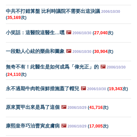
中共不打錯算盤 比利時議院不需要出這決議
2006/10/30
(
35,169
次)
小笑話：這醫院這醫生…嘿
🖼️
(
27,040
次)
2006/10/30
一段動人心絃的樂曲和圖象
🖼️
(
30,904
次)
2006/10/30
無奇不有！此醫生是如何成爲「偉光正」的
🖼️
2006/10/30
(
24,110
次)
永不過期牛肉乾保鮮措施蓋了帽兒
🖼️
(
19,343
次)
2006/10/30
原來賈甲出來是爲了這個
🖼️
(
41,716
次)
2006/10/29
康熙皇帝巧治曹寅皮膚病
🖼️
(
17,005
次)
2006/10/29