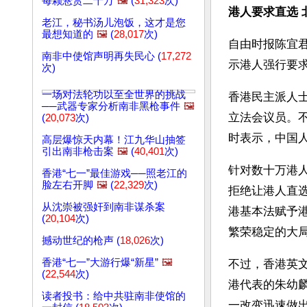
每颗悬赏二十万
🖼️
(
31,323
次)
港人要求直选 
老江，秘书汤儿泡饭，这才是您
最想知道的
🖼️
(
28,017
次)
自由时报陈宜君
南非中使馆声明再失民心 (
17,272
示港人强行要
次)
一场对法轮功以至全世界的挑战
香港民主派人
──武器专家分析南非黑枪事件
🖼️
立法会议员。不
(
20,073
次)
时表示，中国人
高层爆惊天内幕！江九华山抽签
引出南非枪击案
🖼️
(
40,401
次)
针对数十万港
香港“七一”最佳游戏──照老江的
脸左右开脚
🖼️
(
22,329
次)
拒绝让港人直
从沈崇被强奸到南非谋杀案
港基本法赋予
(
20,104
次)
繁荣稳定的大
撼动世纪的枪声 (
18,026
次)
香港“七一”大游行爆“新星”
🖼️
不过，香港英文
(
22,544
次)
港代表的朱幼
读者投书：给中共驻南非使馆的
一改变迅速做