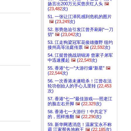
扬言出200万元买曾庆红人头
🖼️
(
23,482
次)
51. 一张让江泽民感到危机的图片
🖼️
(
23,249
次)
52. 形势急迫引发江曾齐刷刷“一刀
切”
🖼️
(
23,042
次)
53. 江走狗梁冠军花俊雄撒野 纽约
接州高等法庭传票
🖼️
(
22,592
次)
54. 江挺曾挑战胡锦涛 曾家子弟军
中迅速攫起
🖼️
(
22,549
次)
55. 香港“七一”大游行爆“新星”
🖼️
(
22,544
次)
56. 一次香港未遂暗杀！江曾在法
轮功创始人的手心儿里转 (
22,453
次)
57. 香港“七一”最佳游戏──照老江
的脸左右开脚
🖼️
(
22,329
次)
58. 香港七一大游行！中共定下
的，照样推翻
🖼️
(
22,290
次)
59. 新华网透消息！温家宝永不称
霸 江家帮各地称王
🖼️
(
22,185
次)