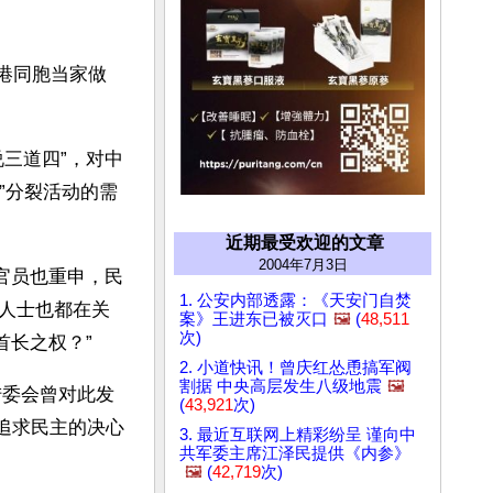
香港同胞当家做
三道四”，对中
”分裂活动的需
近期最受欢迎的文章
2004年7月3日
官员也重申，民
1. 公安内部透露：《天安门自焚
人士也都在关
案》王进东已被灭口
🖼️
(
48,511
次)
首长之权？”
2. 小道快讯！曾庆红怂恿搞军阀
割据 中央高层发生八级地震
🖼️
陆委会曾对此发
(
43,921
次)
对追求民主的决心
3. 最近互联网上精彩纷呈 谨向中
共军委主席江泽民提供《内参》
🖼️
(
42,719
次)