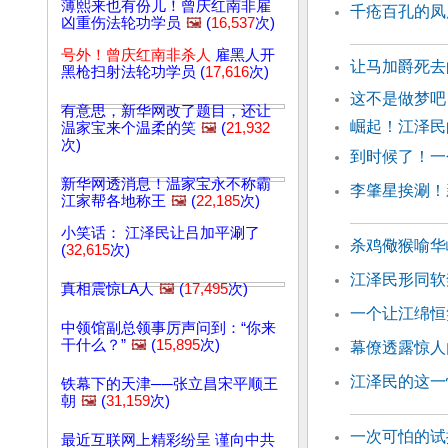
薄熙来也有份儿！曾庆红南非雇
千疮百孔的凤
凶重伤法轮功学员
🖼️
(
16,537
次)
号外！曾庆红南非杀人
雇黑人开
让马加爵死去
黑枪扫射法轮功学员 (
17,616
次)
这不是做梦吧
有意思，新华网改了题目，还让
崛起！江泽民
温家宝来个温柔的笑
🖼️
(
21,932
次)
到时候了！一
新华网透消息！温家宝永不称霸
李肇星挨涮！
江家帮各地称王
🖼️
(
22,185
次)
小笑话： 江泽民让吕加平涮了
杀鸡儆猴喻华
(
32,615
次)
江泽民形同软
真相震惊LA人
🖼️
(
17,495
次)
一个让江绵恒
中领馆副总领事厉声问到：“你来
干什么？”
🖼️
(
15,895
次)
幕僚透露惊人
江泽民的这一
铁幕下的天津──张立昌宋平顺王
朝
🖼️
(
31,159
次)
一次可怕的试
最近互联网上精彩纷呈 谨向中共