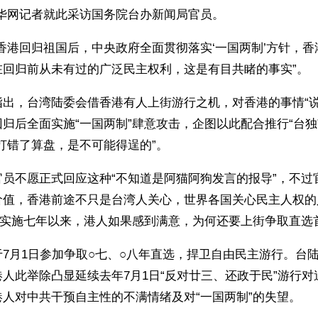
新华网记者就此采访国务院台办新闻局官员。
香港回归祖国后，中央政府全面贯彻落实‘一国两制’方针，
在回归前从未有过的广泛民主权利，这是有目共睹的事实”。
指出，台湾陆委会借香港有人上街游行之机，对香港的事情“说
归后全面实施“一国两制”肆意攻击，企图以此配合推行“台独
打错了算盘，是不可能得逞的”。
官员不愿正式回应这种“不知道是阿猫阿狗发言的报导”，不过
价值，香港前途不只是台湾人关心，世界各国关心民主人权的
”实施七年以来，港人如果感到满意，为何还要上街争取直选
7月1日参加争取○七、○八年直选，捍卫自由民主游行。台
人此举除凸显延续去年7月1日“反对廿三、还政于民”游行
人对中共干预自主性的不满情绪及对“一国两制”的失望。 