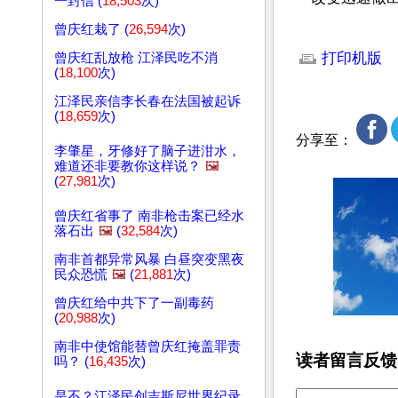
一封信 (
18,503
次)
曾庆红栽了 (
26,594
次)
文章网址: http://w
打印机版
曾庆红乱放枪 江泽民吃不消
(
18,100
次)
江泽民亲信李长春在法国被起诉
(
18,659
次)
分享至：
李肇星，牙修好了脑子进泔水，
难道还非要教你这样说？
🖼️
(
27,981
次)
曾庆红省事了 南非枪击案已经水
落石出
🖼️
(
32,584
次)
南非首都异常风暴 白昼突变黑夜
民众恐慌
🖼️
(
21,881
次)
曾庆红给中共下了一副毒药
(
20,988
次)
南非中使馆能替曾庆红掩盖罪责
读者留言反馈
吗？ (
16,435
次)
是不？江泽民创吉斯尼世界纪录