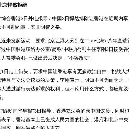
北京悍然拒绝
综合香港3日外电报导 / 中国3日悍然排除让香港在近期内
求不可能的事，实非明智之举。
士近来发起运动，要求北京让港人分别在二○○七与○八年直选
过中国驻港联络办公室(简称“中联办”)副主任李刚3日接受
大常委会4月已做出最后决定，“不容改变”。
人1日走上街头，要求中国让香港享有更多政治自由，挑战人
选特首与立法会议员的决策，李刚表示，明知不可为而为之，“
港人透过游行表达诉求的权利，但不论用什么方式，都应顾及
局。
报纸“南华早报”3日报导，香港立法会的亲中国议员，同时
麟表示，香港基本上已变成人民力量的社会，港府和北京中央
出回应，则香港将会陷入不安。