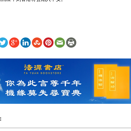
ww.renminbao.com/rmb/articles/2004/7/4/31732.html
: