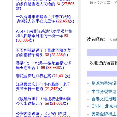
的条件是香港人民给的
🖼️
(
27,505
次)
一次香港未遂暗杀！江曾在法轮
功创始人的手心儿里转 (
22,453
次)
AK47！南非谋杀法轮功学员的枪
和六四屠杀时用的一模一样
🖼️
读者暱称:
(
30,885
次)
不看您就错过了！董建华和众官
的面部精采镜头
🖼️
(
28,335
次)
欢迎您的留言
香港“七一”奇观──遍地都是江泽
民丑态组合图
🖼️
(
33,986
次)
罪犯曾庆红罪行在案 (
21,401
次)
别以为香港没
江泽民曾庆红们小心脑袋！老子
要替天行一把道 (
21,242
次)
中共分裂香港
香港文汇报暗
《以黑制黑》！谁授权让新华网
今天出这招儿？
🖼️
(
21,051
次)
CNN：北京
公安内部透露：《天安门自焚
奥运金牌得主