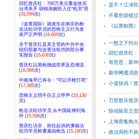
回忆曾庆红：700万美元重金收买
是不？江泽民
台湾杀手 胡锦涛婉拒入住“机关”房
(
31,994
次)
不看您就错过
《追查国际》就发生在南非的枪
《以黑制黑》
击法轮功学员的恐怖主义行为发
表严正声明 (
16,609
次)
一怒之下抖出
关于曾庆红及其主管的中共中央
组织部参与迫害法轮功的部分事
回忆曾庆红：
实报告 (
15,630
次)
有意思，新华
曾庆红以黑枪挑战世界反恐潮流
(
16,066
次)
新华网透消息
中南海早已有令：“可以开枪打死”
小道快讯！曾
(
17,385
次)
恐怖主义挡不住正义呼声 (
15,130
万里怒斥曾庆
次)
枪击法轮功学员 从中国延伸到海
惊动陈至立贺
外 (
15,596
次)
上海密集炮火
曾庆红访非，前往起诉的澳籍法
轮功学员称遭雇凶枪击 (
15,180
次)
政治局拒不执