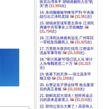
收买台湾杀手 胡锦涛婉拒入住“机
关”房 (
31,994
次)
14. 杀鸡儆猴喻华峰等严判 中央激
战引出江泽民卖国
🖼️
(
31,951
次)
15. 胡锦涛宣读军委主席令 江泽民
再爆中共军事史上空前幽默
🖼️
(
31,794
次)
16. 江泽民比林彪有远见 广州军区
一军机坠毁砸死人
🖼️
(
31,625
次)
17. 万里怒斥曾庆红找骂 江密谋不
流血军事夺权
🖼️
(
31,539
次)
18. “审计风暴”吓昏江氏人马 审计
人头每颗悬赏二十万
🖼️
(
31,323
次)
19. 铁幕下的天津──张立昌宋平
顺王朝
🖼️
(
31,159
次)
20. 台警证实子弹会转弯 枪击案背
后的真正老板
🖼️
(
31,018
次)
21. 朝鲜高层大清洗！想炸死金正
日的原来是家里人
🖼️
(
31,014
次)
22. 郑州公安出大事了！高层有人