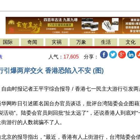
国际
奇闻
灾祸
万象
生活
文化
人气：
17,605
分享：
表
行引爆两岸交火 香港恐陷入不安 (图)
自由时报记者王平宇综合报导 / 香港七一民主大游行引发
新华网昨日引述匿名国台办官员谈话，批评台湾陆委会企图藉
裂活动”。陆委会官员则回批“扯太远了”，还说香港人到底对“
上街游行的人数就骗不了人。
自北京的报导指出，“最近，香港有人上街游行，台湾陆委会