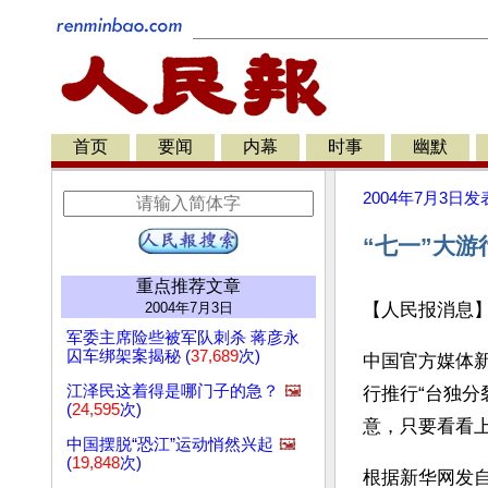
首页
要闻
内幕
时事
幽默
2004年7月3日
发
“七一”大游
重点推荐文章
2004年7月3日
【人民报消息】
军委主席险些被军队刺杀 蒋彦永
囚车绑架案揭秘 (
37,689
次)
中国官方媒体
江泽民这着得是哪门子的急？
🖼️
行推行“台独分
(
24,595
次)
意，只要看看
中国摆脱“恐江”运动悄然兴起
🖼️
(
19,848
次)
根据新华网发