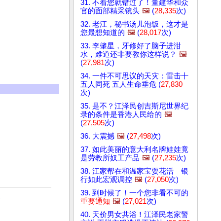
31. 不看您就错过了！董建华和众
官的面部精采镜头
🖼️
(
28,335
次)
32. 老江，秘书汤儿泡饭，这才是
您最想知道的
🖼️
(
28,017
次)
33. 李肇星，牙修好了脑子进泔
水，难道还非要教你这样说？
🖼️
(
27,981
次)
34. 一件不可思议的天灾：雷击十
五人同死 五人生命垂危 (
27,830
次)
35. 是不？江泽民创吉斯尼世界纪
录的条件是香港人民给的
🖼️
(
27,505
次)
36. 大震撼
🖼️
(
27,498
次)
37. 如此美丽的意大利名牌娃娃竟
是劳教所奴工产品
🖼️
(
27,235
次)
38. 江家帮在和温家宝耍花活 银
行如此宏观调控
🖼️
(
27,050
次)
39. 到时候了！一个您非看不可的
)
重要通知
🖼️
(
27,021
次)
40. 天价男女共浴！江泽民老家警