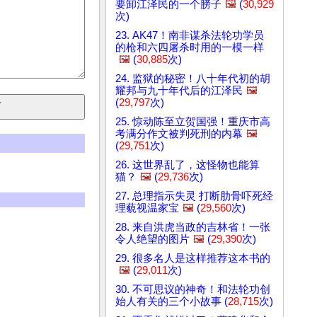
要卸江泽民的一个膀子
🖼️
(
30,929
次)
23. AK47！南非谋杀法轮功学员
的枪和六四屠杀时用的一模一样
🖼️
(
30,885
次)
24. 监狱的秘密！八十年代初的胡
耀邦与九十年代后的江泽民
🖼️
(
29,797
次)
25. 惊动陈至立贺国强！重庆市高
考满分作文被判死刑的内幕
🖼️
(
29,751
次)
26. 这世界乱了，这怪物也能算
猫？
🖼️
(
29,736
次)
27. 总理指示失灵 打断肋骨吓死经
理藐视温家宝
🖼️
(
29,560
次)
28. 来自洪虎当政的吉林省！一张
令人绝望的图片
🖼️
(
29,390
次)
29. 很多名人是这样推荐这本书的
🖼️
(
29,011
次)
30. 不可思议的神奇！和法轮功创
始人有关的三个小故事 (
28,715
次)