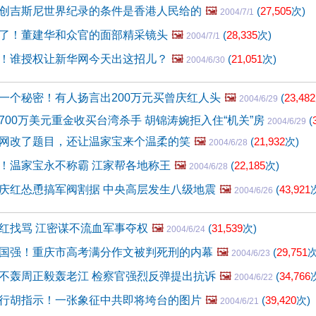
创吉斯尼世界纪录的条件是香港人民给的
🖼️
(
27,505
次)
2004/7/1
了！董建华和众官的面部精采镜头
🖼️
(
28,335
次)
2004/7/1
！谁授权让新华网今天出这招儿？
🖼️
(
21,051
次)
2004/6/30
一个秘密！有人扬言出200万元买曾庆红人头
🖼️
(
23,482
2004/6/29
700万美元重金收买台湾杀手 胡锦涛婉拒入住“机关”房
(
2004/6/29
网改了题目，还让温家宝来个温柔的笑
🖼️
(
21,932
次)
2004/6/28
！温家宝永不称霸 江家帮各地称王
🖼️
(
22,185
次)
2004/6/28
庆红怂恿搞军阀割据 中央高层发生八级地震
🖼️
(
43,921
2004/6/26
红找骂 江密谋不流血军事夺权
🖼️
(
31,539
次)
2004/6/24
国强！重庆市高考满分作文被判死刑的内幕
🖼️
(
29,751
次
2004/6/23
不轰周正毅轰老江 检察官强烈反弹提出抗诉
🖼️
(
34,766
2004/6/22
行胡指示！一张象征中共即将垮台的图片
🖼️
(
39,420
次)
2004/6/21