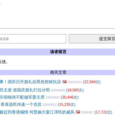
读者留言
反馈。
相关文章
事！国庆日升旗礼抬黑色棺材抗议
🖼️
(
22,564
次)
2004/10/1
民主派 借国庆观礼打拉分明
(
18,565
次)
2004/9/30
示胡锦涛不配做军委主席
(
30,446
次)
2004/9/20
向香港选民传递一个信息
(
15,235
次)
2004/9/12
被赶到香港煽情 何慧娴大耍江泽民的威风
🖼️
(
17,722
次)
2004/9/7