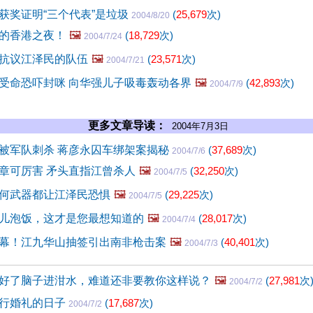
获奖证明“三个代表”是垃圾
(
25,679
次)
2004/8/20
的香港之夜！
🖼️
(
18,729
次)
2004/7/24
抗议江泽民的队伍
🖼️
(
23,571
次)
2004/7/21
受命恐吓封咪 向华强儿子吸毒轰动各界
🖼️
(
42,893
次)
2004/7/9
更多文章导读：
2004年7月3日
被军队刺杀 蒋彦永囚车绑架案揭秘
(
37,689
次)
2004/7/6
章可厉害 矛头直指江曾杀人
🖼️
(
32,250
次)
2004/7/5
何武器都让江泽民恐惧
🖼️
(
29,225
次)
2004/7/5
儿泡饭，这才是您最想知道的
🖼️
(
28,017
次)
2004/7/4
幕！江九华山抽签引出南非枪击案
🖼️
(
40,401
次)
2004/7/3
好了脑子进泔水，难道还非要教你这样说？
🖼️
(
27,981
次
2004/7/2
行婚礼的日子
(
17,687
次)
2004/7/2