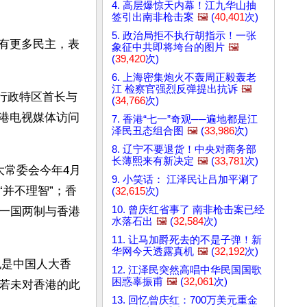
4. 高层爆惊天内幕！江九华山抽
签引出南非枪击案
🖼️
(
40,401
次)
5. 政治局拒不执行胡指示！一张
享有更多民主，表
象征中共即将垮台的图片
🖼️
(
39,420
次)
6. 上海密集炮火不轰周正毅轰老
江 检察官强烈反弹提出抗诉
🖼️
行政特区首长与
(
34,766
次)
香港电视媒体访问
7. 香港“七一”奇观──遍地都是江
泽民丑态组合图
🖼️
(
33,986
次)
8. 辽宁不要退货！中央对商务部
长薄熙来有新决定
🖼️
(
33,781
次)
大常委会今年4月
9. 小笑话： 江泽民让吕加平涮了
并不理智”；香
(
32,615
次)
10. 曾庆红省事了 南非枪击案已经
一国两制与香港
水落石出
🖼️
(
32,584
次)
11. 让马加爵死去的不是子弹！新
华网今天透露真机
🖼️
(
32,192
次)
也是中国人大香
12. 江泽民突然高唱中华民国国歌
困惑辜振甫
🖼️
(
32,061
次)
若未对香港的此
13. 回忆曾庆红：700万美元重金