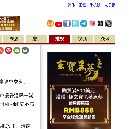
简体
-
正體
-
手机版
-
电子报
专题
寰宇
维权
视频
杂谈
两岸隔空交火。
声援香港民主游
一国两制”满不满
借机攻击、污蔑