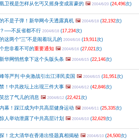
凰卫视是怎样从乞丐又摇身变成富豪的
🖼️
(
24,496
次)
2004/6/20
的不是子弹！新华网今天透露真机
🖼️
(
32,192
次)
2004/6/18
？──不反省都不行
(
17,234
次)
2004/6/18
的这两个“三”不是闹着玩儿的
(
19,911
次)
2004/6/16
个您非看不可的
重要通知
🖼️
(
27,021
次)
2004/6/16
新华网悄然拿下这个头版头条
🖼️
(
22,146
次)
2004/6/15
峰等严判 中央激战引出江泽民卖国
🖼️
(
31,951
次)
2004/6/15
禁！中共政坛上出现三件大事
🖼️
(
42,846
次)
2004/6/12
笑岔了气儿的消息
🖼️
(
22,421
次)
2004/6/12
内幕！踩江成为中共高层健身运动
🖼️
(
25,335
次)
2004/6/11
惊人举动泄露了中共高层计划
🖼️
(
32,629
次)
2004/6/10
探！北大清华在香港出怪题真相揭秘
🖼️
(
24,500
次)
2004/6/10