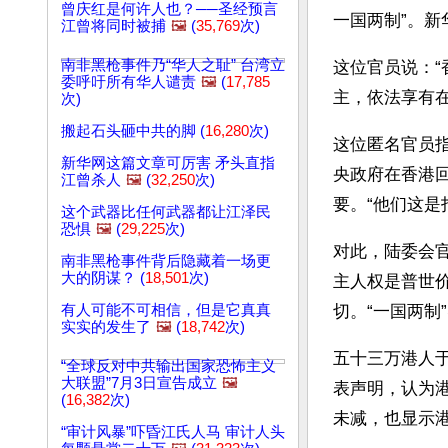
曾庆红是何许人也？──圣经预言
一国两制”。
江曾将同时被捕
🖼️
(
35,769
次)
南非黑枪事件乃“华人之耻” 台湾立
这位官员说：“
委呼吁所有华人谴责
🖼️
(
17,785
主，依法享有
次)
搬起石头砸中共的脚 (
16,280
次)
这位匿名官员
新华网这篇文章可厉害 矛头直指
央政府在香港回
江曾杀人
🖼️
(
32,250
次)
要。“他们这是
这个武器比任何武器都让江泽民
恐惧
🖼️
(
29,225
次)
对此，陆委会
南非黑枪事件背后隐藏着一场更
大的阴谋？ (
18,501
次)
主人权是普世
有人可能不可相信，但是它真真
切。“一国两制
实实的发生了
🖼️
(
18,742
次)
五十三万港人于
“全球反对中共输出国家恐怖主义
大联盟”7月3日宣告成立
🖼️
表声明，认为港
(
16,382
次)
未减，也显示港
“审计风暴”吓昏江氏人马 审计人头