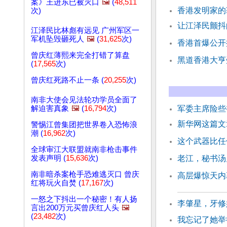
案》王进东已被灭口
🖼️
(
48,511
香港发明家的
次)
让江泽民颤抖
江泽民比林彪有远见 广州军区一
军机坠毁砸死人
🖼️
(
31,625
次)
香港首爆公开
曾庆红薄熙来完全打错了算盘
黑道香港大亨
(
17,565
次)
曾庆红死路不止一条 (
20,255
次)
南非大使会见法轮功学员全面了
解迫害真象
🖼️
(
16,794
次)
军委主席险些
新华网这篇文
警惕江曾集团把世界卷入恐怖浪
潮 (
16,962
次)
这个武器比任
全球审江大联盟就南非枪击事件
发表声明 (
15,636
次)
老江，秘书汤
南非暗杀案枪手恐难逃灭口 曾庆
高层爆惊天内
红将玩火自焚 (
17,167
次)
一怒之下抖出一个秘密！有人扬
李肇星，牙修
言出200万元买曾庆红人头
🖼️
(
23,482
次)
我忘记了她举