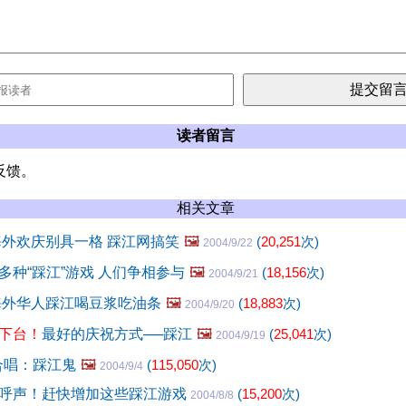
读者留言
反馈。
相关文章
海外欢庆别具一格 踩江网搞笑
🖼️
(
20,251
次)
2004/9/22
多种“踩江”游戏 人们争相参与
🖼️
(
18,156
次)
2004/9/21
海外华人踩江喝豆浆吃油条
🖼️
(
18,883
次)
2004/9/20
下台！
最好的庆祝方式──踩江
🖼️
(
25,041
次)
2004/9/19
合唱：踩江鬼
🖼️
(
115,050
次)
2004/9/4
呼声！赶快增加这些踩江游戏
(
15,200
次)
2004/8/8