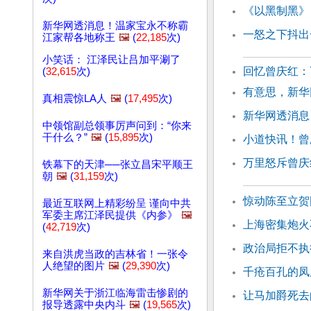
《以黑制黑》
新华网透消息！温家宝永不称霸
一怒之下抖出
江家帮各地称王
🖼️
(
22,185
次)
小笑话： 江泽民让吕加平涮了
回忆曾庆红：
(
32,615
次)
有意思，新华
真相震惊LA人
🖼️
(
17,495
次)
新华网透消息
中领馆副总领事厉声问到：“你来
干什么？”
🖼️
(
15,895
次)
小道快讯！曾
万里怒斥曾庆
铁幕下的天津──张立昌宋平顺王
朝
🖼️
(
31,159
次)
惊动陈至立贺
最近互联网上精彩纷呈 谨向中共
军委主席江泽民提供《内参》
🖼️
上海密集炮火
(
42,719
次)
政治局拒不执
来自洪虎当政的吉林省！一张令
人绝望的图片
🖼️
(
29,390
次)
千疮百孔的凤
新华网关于浙江临海雷击惨剧的
让马加爵死去
报导透露中央内斗
🖼️
(
19,565
次)