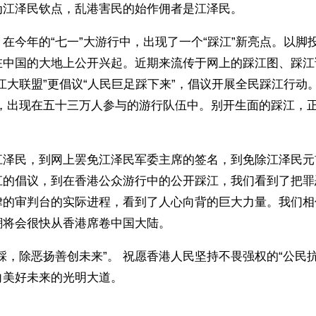
为江泽民钦点，乱港害民的始作佣者是江泽民。
在今年的“七一”大游行中，出现了一个“踩江”新亮点。以脚
在中国的大地上公开兴起。近期来流传于网上的踩江图、踩江
江大联盟”更倡议“人民巨足踩下来”，倡议开展全民踩江行动
帜，出现在五十三万人参与的游行队伍中。别开生面的踩江，
江泽民，到网上罢免江泽民军委主席的签名，到免除江泽民元
江的倡议，到在香港公众游行中的公开踩江，我们看到了把罪
律的审判台的实际进程，看到了人心向背的巨大力量。我们相
潮将会很快从香港席卷中国大陆。
踩，除恶扬善创未来”。 祝愿香港人民坚持不畏强权的“公民
向美好未来的光明大道。
ww.renminbao.com/rmb/articles/2004/7/3/31727.html