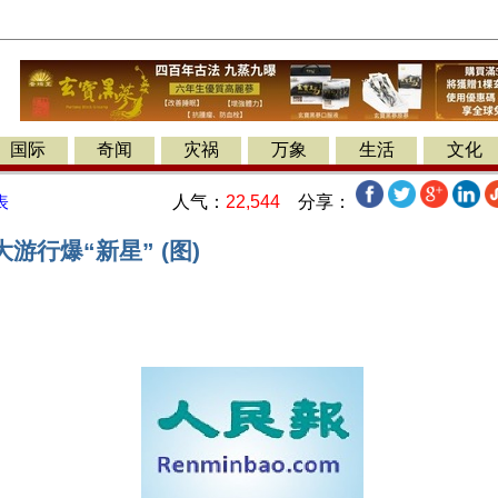
国际
奇闻
灾祸
万象
生活
文化
人气：
22,544
分享：
表
游行爆“新星” (图)
】