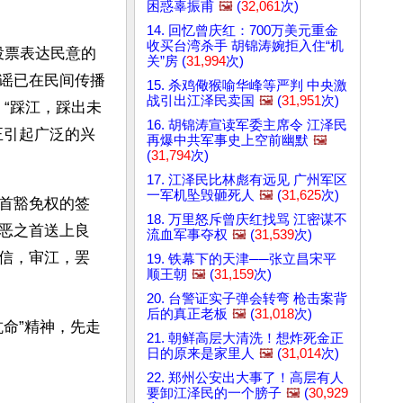
困惑辜振甫
🖼️
(
32,061
次)
14. 回忆曾庆红：700万美元重金
收买台湾杀手 胡锦涛婉拒入住“机
投票表达民意的
关”房 (
31,994
次)
谣已在民间传播
15. 杀鸡儆猴喻华峰等严判 中央激
战引出江泽民卖国
🖼️
(
31,951
次)
。“踩江，踩出未
16. 胡锦涛宣读军委主席令 江泽民
正引起广泛的兴
再爆中共军事史上空前幽默
🖼️
(
31,794
次)
17. 江泽民比林彪有远见 广州军区
一军机坠毁砸死人
🖼️
(
31,625
次)
首豁免权的签
18. 万里怒斥曾庆红找骂 江密谋不
恶之首送上良
流血军事夺权
🖼️
(
31,539
次)
信，审江，罢
19. 铁幕下的天津──张立昌宋平
顺王朝
🖼️
(
31,159
次)
20. 台警证实子弹会转弯 枪击案背
后的真正老板
🖼️
(
31,018
次)
抗命”精神，先走
21. 朝鲜高层大清洗！想炸死金正
日的原来是家里人
🖼️
(
31,014
次)
22. 郑州公安出大事了！高层有人
要卸江泽民的一个膀子
🖼️
(
30,929