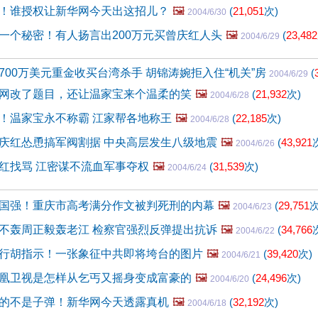
！谁授权让新华网今天出这招儿？
🖼️
(
21,051
次)
2004/6/30
一个秘密！有人扬言出200万元买曾庆红人头
🖼️
(
23,482
2004/6/29
700万美元重金收买台湾杀手 胡锦涛婉拒入住“机关”房
(
2004/6/29
网改了题目，还让温家宝来个温柔的笑
🖼️
(
21,932
次)
2004/6/28
！温家宝永不称霸 江家帮各地称王
🖼️
(
22,185
次)
2004/6/28
庆红怂恿搞军阀割据 中央高层发生八级地震
🖼️
(
43,921
2004/6/26
红找骂 江密谋不流血军事夺权
🖼️
(
31,539
次)
2004/6/24
国强！重庆市高考满分作文被判死刑的内幕
🖼️
(
29,751
次
2004/6/23
不轰周正毅轰老江 检察官强烈反弹提出抗诉
🖼️
(
34,766
2004/6/22
行胡指示！一张象征中共即将垮台的图片
🖼️
(
39,420
次)
2004/6/21
凰卫视是怎样从乞丐又摇身变成富豪的
🖼️
(
24,496
次)
2004/6/20
的不是子弹！新华网今天透露真机
🖼️
(
32,192
次)
2004/6/18