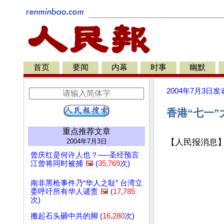
首页
要闻
内幕
时事
幽默
2004年7月3日
发
香港“七一”大
重点推荐文章
2004年7月3日
【人民报消息
曾庆红是何许人也？──圣经预言
江曾将同时被捕
🖼️
(
35,769
次)
南非黑枪事件乃“华人之耻” 台湾立
委呼吁所有华人谴责
🖼️
(
17,785
次)
搬起石头砸中共的脚 (
16,280
次)