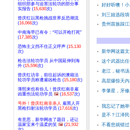
组织部参与迫害法轮功的部分事
好好听噢！小
实报告 (
15,630
次)
刘三姐选段填
曾庆红以黑枪挑战世界反恐潮流
(
16,066
次)
贵州苗族踩
中南海早已有令：“可以开枪打死”
(
17,385
次)
恐怖主义挡不住正义呼声 (
15,130
新华网这篇文
次)
枪击法轮功学员 从中国延伸到海
这个武器比任
外 (
15,596
次)
老江，秘书汤
曾庆红访非，前往起诉的澳籍法
轮功学员称遭雇凶枪击 (
15,180
次)
高层爆惊天内
薄熙来也有份儿！曾庆红南非雇
李肇星，牙修
凶重伤法轮功学员
🖼️
(
16,537
次)
号外！曾庆红南非杀人
雇黑人开
我忘记了她举
黑枪扫射法轮功学员 (
17,616
次)
是不？江泽民
有意思，新华网改了题目，还让
温家宝来个温柔的笑
🖼️
(
21,932
不看您就错过
次)