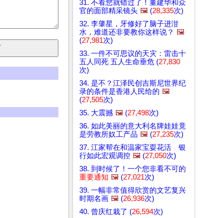
31. 不看您就错过了！董建华和众
官的面部精采镜头
🖼️
(
28,335
次)
32. 李肇星，牙修好了脑子进泔
水，难道还非要教你这样说？
🖼️
(
27,981
次)
33. 一件不可思议的天灾：雷击十
五人同死 五人生命垂危 (
27,830
次)
34. 是不？江泽民创吉斯尼世界纪
录的条件是香港人民给的
🖼️
(
27,505
次)
35. 大震撼
🖼️
(
27,498
次)
36. 如此美丽的意大利名牌娃娃竟
是劳教所奴工产品
🖼️
(
27,235
次)
37. 江家帮在和温家宝耍花活 银
行如此宏观调控
🖼️
(
27,050
次)
38. 到时候了！一个您非看不可的
重要通知
🖼️
(
27,021
次)
39. 一幅非常值得欣赏的文艺复兴
时期名画
🖼️
(
26,936
次)
40. 曾庆红栽了 (
26,594
次)