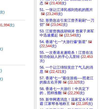
态
🖼️
(
23,408
次)
51. 一张让江泽民感到危机的图片
次)
🖼️
(
23,249
次)
52. 形势急迫引发江曾齐刷刷“一刀
切”
🖼️
(
23,042
次)
31,994
次)
53. 江挺曾挑战胡锦涛 曾家子弟军
中迅速攫起
🖼️
(
22,549
次)
54. 香港“七一”大游行爆“新星”
🖼️
(
22,544
次)
次)
55. 一次香港未遂暗杀！江曾在法
轮功创始人的手心儿里转 (
22,453
次)
56. 一个让江绵恒笑岔了气儿的消
)
息
🖼️
(
22,421
次)
57. 香港“七一”最佳游戏──照老江
次)
的脸左右开脚
🖼️
(
22,329
次)
58. 香港七一大游行！中共定下
的，照样推翻
🖼️
(
22,290
次)
59. 新华网透消息！温家宝永不称
霸 江家帮各地称王
🖼️
(
22,185
次)