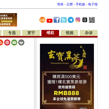
简体
-
正體
-
手机版
-
电子报
专题
寰宇
维权
视频
杂谈