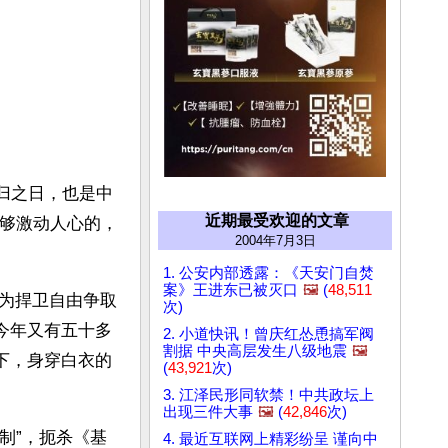
回归之日，也是中
近期最受欢迎的文章
能够激动人心的，
2004年7月3日
1. 公安内部透露：《天安门自焚
案》王进东已被灭口
🖼️
(
48,511
为捍卫自由争取
次)
今年又有五十多
2. 小道快讯！曾庆红怂恿搞军阀
割据 中央高层发生八级地震
🖼️
下，身穿白衣的
(
43,921
次)
3. 江泽民形同软禁！中共政坛上
出现三件大事
🖼️
(
42,846
次)
制”，扼杀《基
4. 最近互联网上精彩纷呈 谨向中