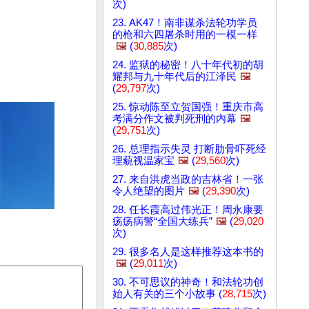
次)
23. AK47！南非谋杀法轮功学员
的枪和六四屠杀时用的一模一样
🖼️
(
30,885
次)
24. 监狱的秘密！八十年代初的胡
耀邦与九十年代后的江泽民
🖼️
(
29,797
次)
25. 惊动陈至立贺国强！重庆市高
考满分作文被判死刑的内幕
🖼️
(
29,751
次)
26. 总理指示失灵 打断肋骨吓死经
理藐视温家宝
🖼️
(
29,560
次)
27. 来自洪虎当政的吉林省！一张
令人绝望的图片
🖼️
(
29,390
次)
28. 任长霞高过伟光正！周永康要
疡疡病警“全国大练兵”
🖼️
(
29,020
次)
29. 很多名人是这样推荐这本书的
🖼️
(
29,011
次)
30. 不可思议的神奇！和法轮功创
始人有关的三个小故事 (
28,715
次)