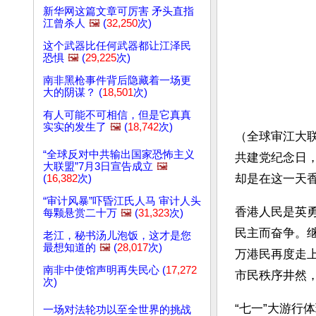
新华网这篇文章可厉害 矛头直指
江曾杀人
🖼️
(
32,250
次)
这个武器比任何武器都让江泽民
恐惧
🖼️
(
29,225
次)
南非黑枪事件背后隐藏着一场更
大的阴谋？ (
18,501
次)
有人可能不可相信，但是它真真
实实的发生了
🖼️
(
18,742
次)
（全球审江大联
“全球反对中共输出国家恐怖主义
共建党纪念日
大联盟”7月3日宣告成立
🖼️
却是在这一天
(
16,382
次)
“审计风暴”吓昏江氏人马 审计人头
香港人民是英
每颗悬赏二十万
🖼️
(
31,323
次)
民主而奋争。
老江，秘书汤儿泡饭，这才是您
最想知道的
🖼️
(
28,017
次)
万港民再度走
南非中使馆声明再失民心 (
17,272
市民秩序井然
次)
“七一”大游行
一场对法轮功以至全世界的挑战