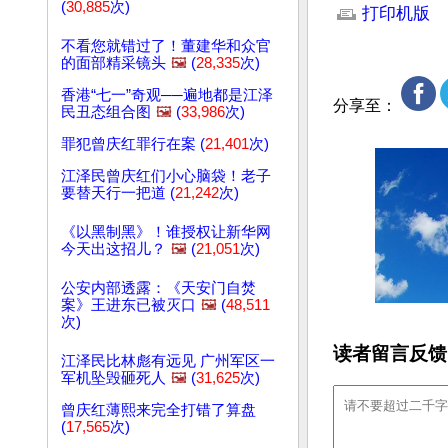
(
30,885
次)
打印机版
不看您就错过了！董建华和众官
的面部精采镜头
🖼️
(
28,335
次)
香港“七一”奇观──遍地都是江泽
分享至：
民丑态组合图
🖼️
(
33,986
次)
罪犯曾庆红罪行在案 (
21,401
次)
江泽民曾庆红们小心脑袋！老子
要替天行一把道 (
21,242
次)
《以黑制黑》！谁授权让新华网
今天出这招儿？
🖼️
(
21,051
次)
公安内部透露：《天安门自焚
案》王进东已被灭口
🖼️
(
48,511
次)
读者留言反馈
江泽民比林彪有远见 广州军区一
军机坠毁砸死人
🖼️
(
31,625
次)
曾庆红薄熙来完全打错了算盘
(
17,565
次)