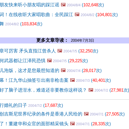
朋友快来听小朋友唱的踩江谣
🖼️
(
102,648
次)
2004/8/4
词！在线收听大家唱歌曲：全民踩江
🖼️
(
104,801
次)
2004/8/2
江舞
(
103,834
次)
2004/8/2
更多文章导读：
2004年7月3日
章可厉害 矛头直指江曾杀人
🖼️
(
32,250
次)
2004/7/5
何武器都让江泽民恐惧
🖼️
(
29,225
次)
2004/7/5
儿泡饭，这才是您最想知道的
🖼️
(
28,017
次)
2004/7/4
幕！江九华山抽签引出南非枪击案
🖼️
(
40,401
次)
2004/7/3
好了脑子进泔水，难道还非要教你这样说？
🖼️
(
27,981
次
2004/7/2
行婚礼的日子
(
17,687
次)
2004/7/2
创吉斯尼世界纪录的条件是香港人民给的
🖼️
(
27,505
次)
2004/7/1
了！董建华和众官的面部精采镜头
🖼️
(
28,335
次)
2004/7/1