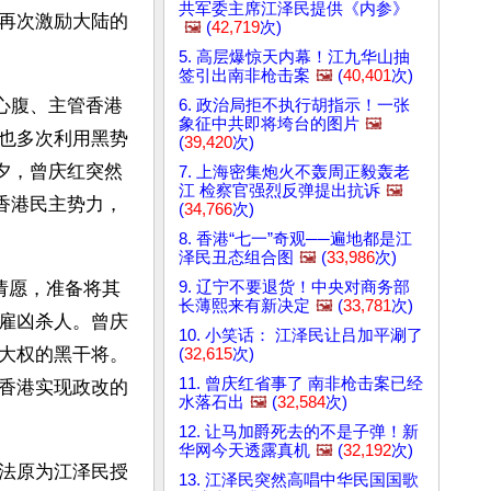
共军委主席江泽民提供《内参》
再次激励大陆的
🖼️
(
42,719
次)
5. 高层爆惊天内幕！江九华山抽
签引出南非枪击案
🖼️
(
40,401
次)
心腹、主管香港
6. 政治局拒不执行胡指示！一张
象征中共即将垮台的图片
🖼️
也多次利用黑势
(
39,420
次)
夕，曾庆红突然
7. 上海密集炮火不轰周正毅轰老
江 检察官强烈反弹提出抗诉
🖼️
香港民主势力，
(
34,766
次)
8. 香港“七一”奇观──遍地都是江
泽民丑态组合图
🖼️
(
33,986
次)
9. 辽宁不要退货！中央对商务部
请愿，准备将其
长薄熙来有新决定
🖼️
(
33,781
次)
雇凶杀人。曾庆
10. 小笑话： 江泽民让吕加平涮了
大权的黑干将。
(
32,615
次)
11. 曾庆红省事了 南非枪击案已经
香港实现政改的
水落石出
🖼️
(
32,584
次)
12. 让马加爵死去的不是子弹！新
华网今天透露真机
🖼️
(
32,192
次)
法原为江泽民授
13. 江泽民突然高唱中华民国国歌