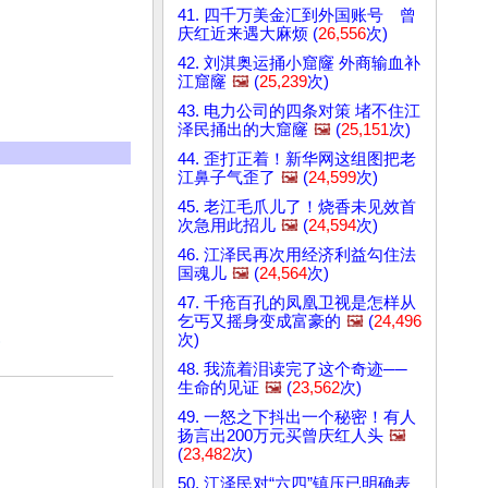
41. 四千万美金汇到外国账号 曾
庆红近来遇大麻烦 (
26,556
次)
42. 刘淇奥运捅小窟窿 外商输血补
江窟窿
🖼️
(
25,239
次)
43. 电力公司的四条对策 堵不住江
泽民捅出的大窟窿
🖼️
(
25,151
次)
44. 歪打正着！新华网这组图把老
江鼻子气歪了
🖼️
(
24,599
次)
45. 老江毛爪儿了！烧香未见效首
次急用此招儿
🖼️
(
24,594
次)
46. 江泽民再次用经济利益勾住法
国魂儿
🖼️
(
24,564
次)
47. 千疮百孔的凤凰卫视是怎样从
乞丐又摇身变成富豪的
🖼️
(
24,496
次)
)
48. 我流着泪读完了这个奇迹──
生命的见证
🖼️
(
23,562
次)
49. 一怒之下抖出一个秘密！有人
扬言出200万元买曾庆红人头
🖼️
(
23,482
次)
50. 江泽民对“六四”镇压已明确表