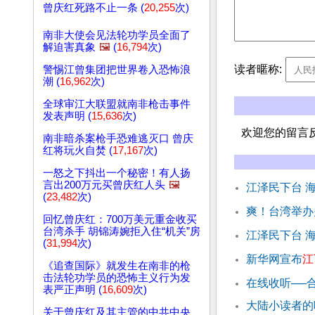
曾庆红死路不止一条 (
20,255
次)
南非大使会见法轮功学员全面了
解迫害真象
🖼️
(
16,794
次)
读者暱称:
警惕江曾集团把世界卷入恐怖浪
潮 (
16,962
次)
全球审江大联盟就南非枪击事件
发表声明 (
15,636
次)
欢迎您的留言
南非暗杀案枪手恐难逃灭口 曾庆
红将玩火自焚 (
17,167
次)
一怒之下抖出一个秘密！有人扬
言出200万元买曾庆红人头
🖼️
江泽民下台 
(
23,482
次)
爽！台湾举办
回忆曾庆红：700万美元重金收买
台湾杀手 胡锦涛婉拒入住“机关”房
江泽民下台 
(
31,994
次)
新华网宣布
江
《追查国际》就发生在南非的枪
击法轮功学员的恐怖主义行为发
在线收听──
表严正声明 (
16,609
次)
大陆小读者的
关于曾庆红及其主管的中共中央