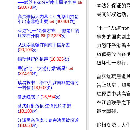
──武器专家分析南非黑枪事件
🖼️
本法》保证的
(
20,073
次)
民间维权运动
高层爆惊天内幕！江九华山抽签
引出南非枪击案
🖼️
(
40,401
次)
“七一”大游
香港“七一”最佳游戏──照老江的
脸左右开脚
🖼️
(
22,329
次)
事务的国家副
从沈崇被强奸到南非谋杀案
力恐吓香港民
(
20,104
次)
放低身段向香
撼动世纪的枪声 (
18,026
次)
破坏七一游行
香港“七一”大游行爆“新星”
🖼️
(
22,544
次)
曾庆红玩黑道其
读者投书：给中共驻南非使馆的
告上法庭，却
一封信 (
18,503
次)
红原是中共高
曾庆红栽了 (
26,594
次)
在江曾联手之
曾庆红乱放枪 江泽民吃不消
最大障碍。
(
18,100
次)
江泽民亲信李长春在法国被起诉
追根溯源，人
(
18,659
次)