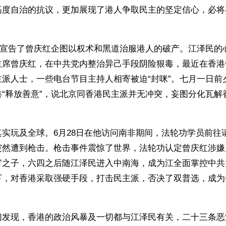
高度自治的抗议，更加展现了港人争取民主的坚定信心，必将
。
行还宣告了曾庆红企图以权术和黑道治服港人的破产。江泽民的
主席曾庆红，在中共党内整治异己手段阴险狠毒，最近在香港
主派人士，一些电台节目主持人相寄被迫“封咪”。七月一日前
港“释放善意”，说北京同香港民主派并无冲突，妄图分化瓦解
。
实玩及全球。6月28日在他访问南非期间，法轮功学员前往
突然遭到枪击。枪击事件震惊了世界，法轮功认定曾庆红涉嫌
官之子，六四之后随江泽民进入中南海，成为江全面掌控中共
下，对香港采取强硬手段，打击民主派，否决了双普选，成为
们发现，香港的政治风暴及一切都与江泽民有关，二十三条恶