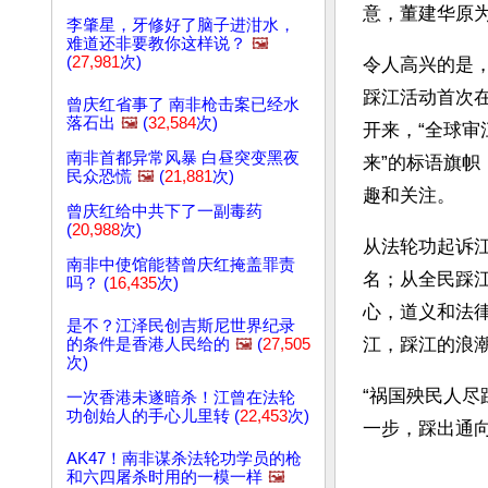
意，董建华原
李肇星，牙修好了脑子进泔水，
难道还非要教你这样说？
🖼️
(
27,981
次)
令人高兴的是，
踩江活动首次
曾庆红省事了 南非枪击案已经水
落石出
🖼️
(
32,584
次)
开来，“全球审
南非首都异常风暴 白昼突变黑夜
来”的标语旗
民众恐慌
🖼️
(
21,881
次)
趣和关注。
曾庆红给中共下了一副毒药
(
20,988
次)
从法轮功起诉
南非中使馆能替曾庆红掩盖罪责
名；从全民踩
吗？ (
16,435
次)
心，道义和法
是不？江泽民创吉斯尼世界纪录
江，踩江的浪
的条件是香港人民给的
🖼️
(
27,505
次)
“祸国殃民人尽
一次香港未遂暗杀！江曾在法轮
功创始人的手心儿里转 (
22,453
次)
一步，踩出通
AK47！南非谋杀法轮功学员的枪
文章网址: http://w
和六四屠杀时用的一模一样
🖼️