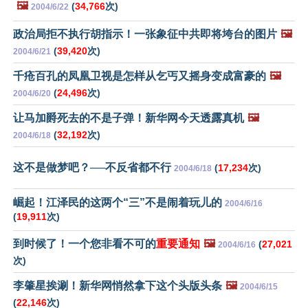
🖼️
(
34,766
次)
2004/6/22
政治局拒不执行胡指示！一张象征中共即将垮台的图片
🖼️
(
39,420
次)
2004/6/21
千疮百孔的凤凰卫视是怎样从乞丐又摇身变成富豪的
🖼️
(
24,496
次)
2004/6/20
让马加爵死去的不是子弹！新华网今天透露真机
🖼️
(
32,192
次)
2004/6/18
这不是做梦吧？──不反省都不行
(
17,234
次)
2004/6/18
崛起！江泽民的这两个“三”不是闹着玩儿的
2004/6/16
(
19,911
次)
到时候了！一个您非看不可的
重要通知
🖼️
(
27,021
2004/6/16
次)
李肇星挨涮！新华网悄然拿下这个头版头条
🖼️
2004/6/15
(
22,146
次)