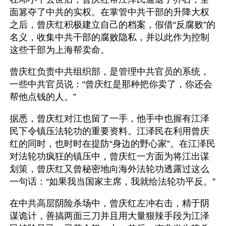
面篡夺了中共的实权。在掌管中共干部的升降大权
之后，曾庆红积极建立自己的档案，假借“反腐败”的
名义，收集中共干部的腐败隐私，并以此作为控制
这些干部为上海帮卖命。 
曾庆红负责中共组织部，是管理中共官员的系统，
一些中共官员说：“曾庆红是那种把你卖了，你还会
帮他点钱的人。”
据悉，曾庆红对江也留了一手，他手中也握有江泽
民下令镇压法轮功的重要资料。江泽民在利用曾庆
红的同时，也时时在提防“身边的野心家”。在江泽民
对法轮功疯狂的镇压中，曾庆红一方面为将江出谋
划策，曾庆红又曾秘密地向海外法轮功透露过这么
一句话：“如果我当国家主席，我就给法轮功平反。”
在中共高层阴险杀场中，曾庆红左冲右击，精于阴
谋诡计，善搞两面三刀并且用大量狠辣手段为江泽