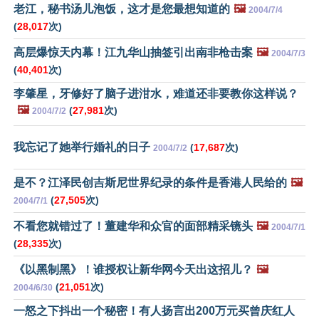
老江，秘书汤儿泡饭，这才是您最想知道的
🖼️
2004/7/4
(
28,017
次)
高层爆惊天内幕！江九华山抽签引出南非枪击案
🖼️
2004/7/3
(
40,401
次)
李肇星，牙修好了脑子进泔水，难道还非要教你这样说？
🖼️
(
27,981
次)
2004/7/2
我忘记了她举行婚礼的日子
(
17,687
次)
2004/7/2
是不？江泽民创吉斯尼世界纪录的条件是香港人民给的
🖼️
(
27,505
次)
2004/7/1
不看您就错过了！董建华和众官的面部精采镜头
🖼️
2004/7/1
(
28,335
次)
《以黑制黑》！谁授权让新华网今天出这招儿？
🖼️
(
21,051
次)
2004/6/30
一怒之下抖出一个秘密！有人扬言出200万元买曾庆红人