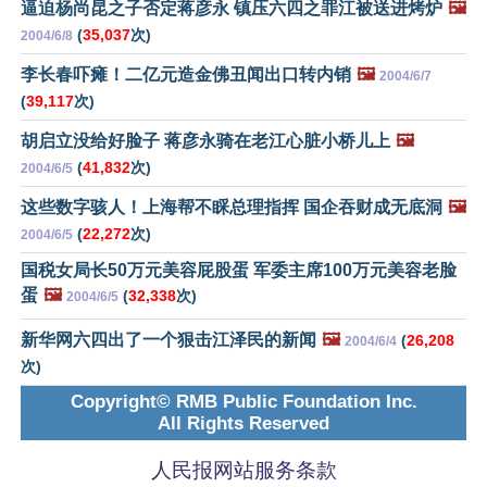
逼迫杨尚昆之子否定蒋彦永 镇压六四之罪江被送进烤炉
🖼️
(
35,037
次)
2004/6/8
李长春吓瘫！二亿元造金佛丑闻出口转内销
🖼️
2004/6/7
(
39,117
次)
胡启立没给好脸子 蒋彦永骑在老江心脏小桥儿上
🖼️
(
41,832
次)
2004/6/5
这些数字骇人！上海帮不睬总理指挥 国企吞财成无底洞
🖼️
(
22,272
次)
2004/6/5
国税女局长50万元美容屁股蛋 军委主席100万元美容老脸
蛋
🖼️
(
32,338
次)
2004/6/5
新华网六四出了一个狠击江泽民的新闻
🖼️
(
26,208
2004/6/4
次)
Copyright© RMB Public Foundation Inc.
All Rights Reserved
人民报网站服务条款