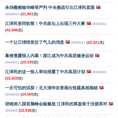
杀鸡儆猴喻华峰等严判 中央激战引出江泽民卖国
🖼️
(
31,951
次)
2004/6/15
江泽民形同软禁！中共政坛上出现三件大事
🖼️
2004/6/12
(
42,846
次)
一个让江绵恒笑岔了气儿的消息
🖼️
(
22,421
次)
2004/6/12
幕僚透露惊人内幕！踩江成为中共高层健身运动
🖼️
(
25,335
次)
2004/6/11
江泽民的这一惊人举动泄露了中共高层计划
🖼️
2004/6/10
(
32,629
次)
一次可怕的试探！北大清华在香港出怪题真相揭秘
🖼️
(
24,500
次)
2004/6/10
胡锦涛八国首脑峰会躲尴尬 江泽民的算盘珠子没拨弄对
🖼️
(
22,536
次)
2004/6/9