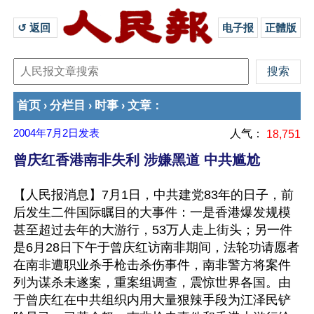
↺ 返回 
电子报
正體版
首页
分栏目
时事
文章
›
›
›
：
2004年7月2日
发表
人气：
18,751
曾庆红香港南非失利 涉嫌黑道 中共尴尬
【人民报消息】7月1日，中共建党83年的日子，前
后发生二件国际瞩目的大事件：一是香港爆发规模
甚至超过去年的大游行，53万人走上街头；另一件
是6月28日下午于曾庆红访南非期间，法轮功请愿者
在南非遭职业杀手枪击杀伤事件，南非警方将案件
列为谋杀未遂案，重案组调查，震惊世界各国。由
于曾庆红在中共组织内用大量狠辣手段为江泽民铲