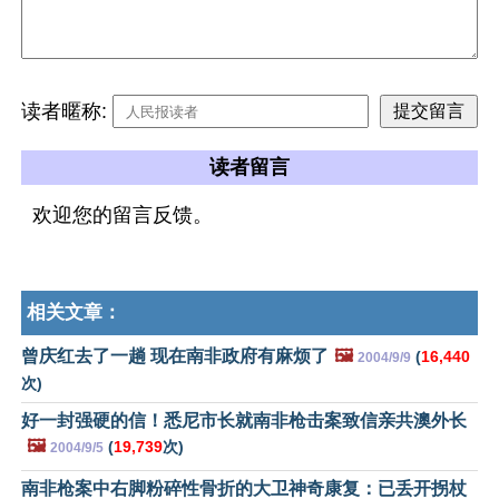
读者暱称:
读者留言
欢迎您的留言反馈。
相关文章：
曾庆红去了一趟 现在南非政府有麻烦了
🖼️
(
16,440
2004/9/9
次)
好一封强硬的信！悉尼市长就南非枪击案致信亲共澳外长
🖼️
(
19,739
次)
2004/9/5
南非枪案中右脚粉碎性骨折的大卫神奇康复：已丢开拐杖