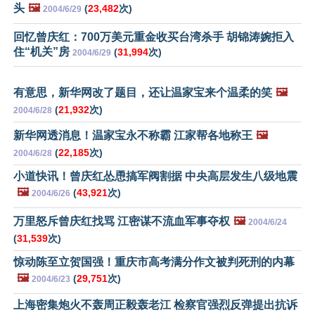
头
🖼️
(
23,482
次)
2004/6/29
回忆曾庆红：700万美元重金收买台湾杀手 胡锦涛婉拒入
住“机关”房
(
31,994
次)
2004/6/29
有意思，新华网改了题目，还让温家宝来个温柔的笑
🖼️
(
21,932
次)
2004/6/28
新华网透消息！温家宝永不称霸 江家帮各地称王
🖼️
(
22,185
次)
2004/6/28
小道快讯！曾庆红怂恿搞军阀割据 中央高层发生八级地震
🖼️
(
43,921
次)
2004/6/26
万里怒斥曾庆红找骂 江密谋不流血军事夺权
🖼️
2004/6/24
(
31,539
次)
惊动陈至立贺国强！重庆市高考满分作文被判死刑的内幕
🖼️
(
29,751
次)
2004/6/23
上海密集炮火不轰周正毅轰老江 检察官强烈反弹提出抗诉