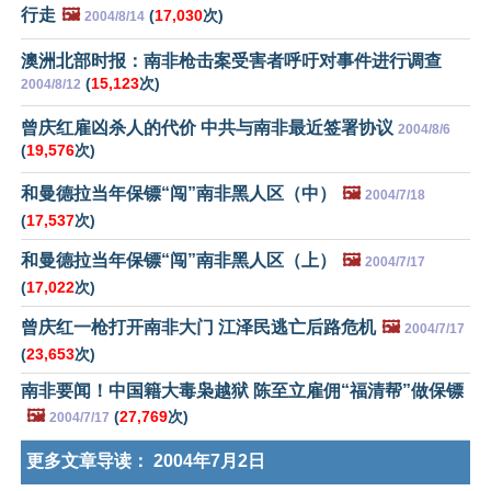
行走
🖼️
(
17,030
次)
2004/8/14
澳洲北部时报：南非枪击案受害者呼吁对事件进行调查
(
15,123
次)
2004/8/12
曾庆红雇凶杀人的代价 中共与南非最近签署协议
2004/8/6
(
19,576
次)
和曼德拉当年保镖“闯”南非黑人区（中）
🖼️
2004/7/18
(
17,537
次)
和曼德拉当年保镖“闯”南非黑人区（上）
🖼️
2004/7/17
(
17,022
次)
曾庆红一枪打开南非大门 江泽民逃亡后路危机
🖼️
2004/7/17
(
23,653
次)
南非要闻！中国籍大毒枭越狱 陈至立雇佣“福清帮”做保镖
🖼️
(
27,769
次)
2004/7/17
更多文章导读：
2004年7月2日