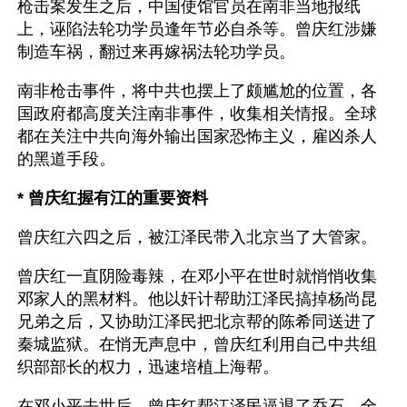
枪击案发生之后，中国使馆官员在南非当地报纸
上，诬陷法轮功学员逢年节必自杀等。曾庆红涉嫌
制造车祸，翻过来再嫁祸法轮功学员。
南非枪击事件，将中共也摆上了颇尴尬的位置，各
国政府都高度关注南非事件，收集相关情报。全球
都在关注中共向海外输出国家恐怖主义，雇凶杀人
的黑道手段。
* 曾庆红握有江的重要资料
曾庆红六四之后，被江泽民带入北京当了大管家。
曾庆红一直阴险毒辣，在邓小平在世时就悄悄收集
邓家人的黑材料。他以奸计帮助江泽民搞掉杨尚昆
兄弟之后，又协助江泽民把北京帮的陈希同送进了
秦城监狱。在悄无声息中，曾庆红利用自己中共组
织部部长的权力，迅速培植上海帮。 
在邓小平去世后，曾庆红帮江泽民逼退了乔石，全