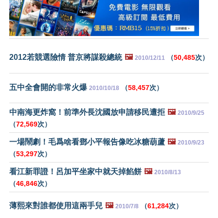
2012若競選險情 普京將謀殺總統
🖼️
（
50,485
次）
2010/12/11
五中全會開的非常火爆
（
58,457
次）
2010/10/18
中南海更炸窩！前準外長沈國放申請移民遭拒
🖼️
2010/9/25
（
72,569
次）
一場鬧劇！毛爲啥看鄧小平報告像吃冰糖葫蘆
🖼️
2010/9/23
（
53,297
次）
看江新罪證！呂加平坐家中就天掉餡餅
🖼️
2010/8/13
（
46,846
次）
薄熙來對誰都使用這兩手兒
🖼️
（
61,284
次）
2010/7/8