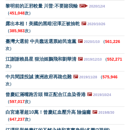
黎明前的正邪較量 川普:不要賭我輸
🖼️▶️
2020/12/4
（
451,048
次）
露出本相！美國的黑暗沼澤正被抽乾
🖼️
2020/10/26
（
385,983
次）
臺灣大選前 中共蠢送選票給民進黨
🖼️
（
561,226
2020/1/10
次）
江謝謝賴昌星 狠治姬鵬飛和劉華清
🖼️
（
552,271
2019/12/10
次）
中共間諜投誠 澳洲政府再跪也難
🖼️
（
575,946
2019/11/28
次）
曾慶紅滿嘴跑舌頭 韓正配合江血染香港
🖼️
2019/10/24
（
597,017
次）
白宮連署超10萬！曾慶紅血壓升高 險偏癱
🖼️
2019/8/30
（
647,237
次）