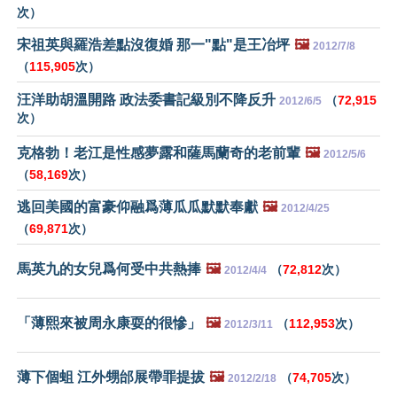
次）
宋祖英與羅浩差點沒復婚 那一"點"是王冶坪
🖼️
2012/7/8
（
115,905
次）
汪洋助胡溫開路 政法委書記級別不降反升
（
72,915
2012/6/5
次）
克格勃！老江是性感夢露和薩馬蘭奇的老前輩
🖼️
2012/5/6
（
58,169
次）
逃回美國的富豪仰融爲薄瓜瓜默默奉獻
🖼️
2012/4/25
（
69,871
次）
馬英九的女兒爲何受中共熱捧
🖼️
（
72,812
次）
2012/4/4
「薄熙來被周永康耍的很慘」
🖼️
（
112,953
次）
2012/3/11
薄下個蛆 江外甥邰展帶罪提拔
🖼️
（
74,705
次）
2012/2/18