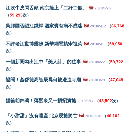
江吹牛皮閃舌頭 南京撞上「二奸二假」
🖼️
2010/6/26
（
59,293
次）
吳邦國否認江鐵桿 溫家寶有病不成迷
🖼️
（
66,768
2010/5/12
次）
不許老江世博露臉 新華網惡搞宋祖英
🖼️
（
58,950
2010/5/1
次）
一個新聞勾出江中「美人計」的往事
🖼️
（
59,722
2010/4/22
次）
祕聞！基督徒高智晟爲何被送進寺廟
🖼️
（
47,048
2010/3/29
次）
捏箍胡錦濤！薄熙來又一損招實施
（
48,502
次）
2010/3/17
「小甜甜」沒有遺產 北京硬搶將亡
🖼️
（
40,102
2010/2/18
次）