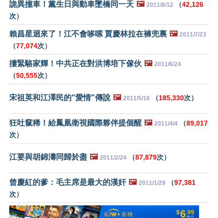
詭異撞車！黨生日與動車墜橋同一天
🖼️
（
42,126
2011/8/12
次）
賴昌星迴來了！江不會哆嗦 賈慶林拉在褲兜裏
🖼️
2011/7/23
（
77,074
次）
摟緊駱家輝！中共正在對洪博培下傢伙
🖼️
2011/6/24
（
50,555
次）
宋祖英和江澤民的"愛情"傳說
🖼️
（
185,330
次）
2011/5/16
狂吐竄稀！給鳳凰衛視國際夥伴提個醒
🖼️
（
89,017
2011/4/4
次）
江要與胡錦濤同歸於盡
🖼️
（
87,879
次）
2011/2/24
曾慶紅的爹：毛主席是最大的漢奸
🖼️
（
97,381
2011/1/29
次）