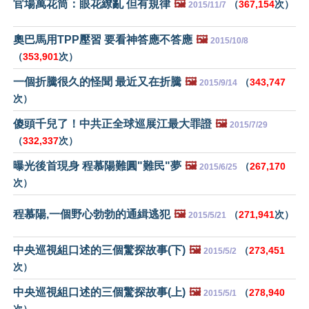
官場萬花筒：眼花繚亂 但有規律
🖼️
（
367,154
次）
2015/11/7
奧巴馬用TPP壓習 要看神答應不答應
🖼️
2015/10/8
（
353,901
次）
一個折騰很久的怪聞 最近又在折騰
🖼️
（
343,747
2015/9/14
次）
傻頭千兒了！中共正全球巡展江最大罪證
🖼️
2015/7/29
（
332,337
次）
曝光後首現身 程慕陽難圓"難民"夢
🖼️
（
267,170
2015/6/25
次）
程慕陽,一個野心勃勃的通緝逃犯
🖼️
（
271,941
次）
2015/5/21
中央巡視組口述的三個驚探故事(下)
🖼️
（
273,451
2015/5/2
次）
中央巡視組口述的三個驚探故事(上)
🖼️
（
278,940
2015/5/1
次）