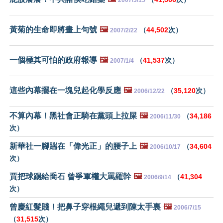
黃菊的生命即將畫上句號
🖼️
（
44,502
次）
2007/2/22
一個極其可怕的政府報導
🖼️
（
41,537
次）
2007/1/4
這些內幕擺在一塊兒起化學反應
🖼️
（
35,120
次）
2006/12/22
不算內幕！黑社會正騎在黨頭上拉屎
🖼️
（
34,186
2006/11/30
次）
新華社一腳踹在「偉光正」的腰子上
🖼️
（
34,604
2006/10/17
次）
賈把球踢給喬石 曾爭軍權大罵羅幹
🖼️
（
41,304
2006/9/14
次）
曾慶紅髮賤！把鼻子穿根繩兒遞到陳太手裏
🖼️
2006/7/15
（
31,515
次）