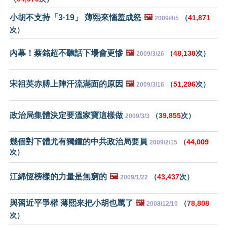
小胡不支持「3·19」 薄熙來惱羞成怒
🖼️
（
41,871
2009/4/5
次）
內幕！蔡銘超不聽話下場會更慘
🖼️
（
48,138
次）
2009/3/26
宋祖英赤膊上陣汗流滿面的原因
🖼️
（
51,296
次）
2009/3/16
政治局集體決定要溫家寶這樣做
（
39,855
次）
2009/3/3
幾個對下體尤有獨鍾的中共政治局要員
（
44,009
2009/2/15
次）
江綿恆榜樣的力量是無窮的
🖼️
（
43,437
次）
2009/1/22
與習近平爭權 薄熙來把小胡也罵了
🖼️
（
78,808
2008/12/10
次）