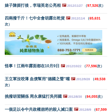
婊子陳捱打後，李瑞英老公亮相
🖼️
（
97,526
次）
2012/11/27
四兩撥千斤！七中全會胡露出乾貨
🖼️
（
65,631
2012/11/4
次）
怪事！江兩年露面都在10月9日
🖼️
（
77,596
次）
2012/10/22
王立軍沒咬薄 血債幫用"德國之聲"嘴
🖼️
（
49,538
2012/9/28
次）
挑撥胡習關係 周永康猛打吳邦國
🖼️
（
84,055
次）
2012/8/30
一個足以令中共政權崩坍的殺人滅口案
🖼️
（
67,599
2012/8/9