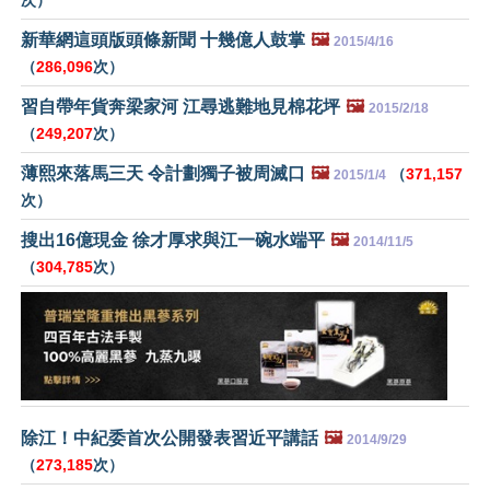
新華網這頭版頭條新聞 十幾億人鼓掌
🖼️
2015/4/16
（
286,096
次）
習自帶年貨奔梁家河 江尋逃難地見棉花坪
🖼️
2015/2/18
（
249,207
次）
薄熙來落馬三天 令計劃獨子被周滅口
🖼️
（
371,157
2015/1/4
次）
搜出16億現金 徐才厚求與江一碗水端平
🖼️
2014/11/5
（
304,785
次）
除江！中紀委首次公開發表習近平講話
🖼️
2014/9/29
（
273,185
次）