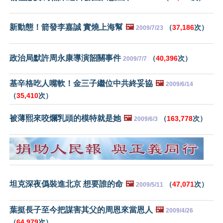
新動態！箭發李嘉誠 實燒上海幫
🖼️
（
37,186
次）
2009/7/23
政治局默許周永康導演韶關事件
（
40,396
次）
2009/7/7
基辛格吃人嘴軟！金三子繼位中共終妥協
🖼️
2009/6/14
（
35,410
次）
被薄熙來咬爛乳頭的模特就是她
🖼️
（
163,778
次）
2009/6/3
坦克深夜僞裝進北京 想要誰的命
🖼️
（
47,071
次）
2009/5/11
葉挺長子至今把謀害其父的周恩來當恩人
🖼️
2009/4/26
（
64,979
次）