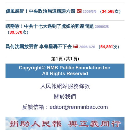
傷風感冒！中央政治局這樣談六四
🖼️
（
34,568
次）
2006/6/6
瞎掰哧！中共十七大遇到了虎妞的難產問題
2006/3/8
（
39,570
次）
爲何沈國放丟官 李肇星轟不下去
🖼️
（
54,891
次）
2006/1/26
第1頁 (共1頁)
Copyright© RMB Public Foundation Inc.
All Rights Reserved
人民報網站服務條款
關於我們
反饋信箱：
editor@renminbao.com