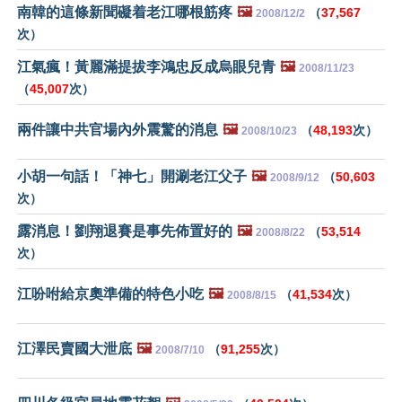
南韓的這條新聞礙着老江哪根筋疼
🖼️
（
37,567
2008/12/2
次）
江氣瘋！黃麗滿提拔李鴻忠反成烏眼兒青
🖼️
2008/11/23
（
45,007
次）
兩件讓中共官場內外震驚的消息
🖼️
（
48,193
次）
2008/10/23
小胡一句話！「神七」開涮老江父子
🖼️
（
50,603
2008/9/12
次）
露消息！劉翔退賽是事先佈置好的
🖼️
（
53,514
2008/8/22
次）
江吩咐給京奧準備的特色小吃
🖼️
（
41,534
次）
2008/8/15
江澤民賣國大泄底
🖼️
（
91,255
次）
2008/7/10