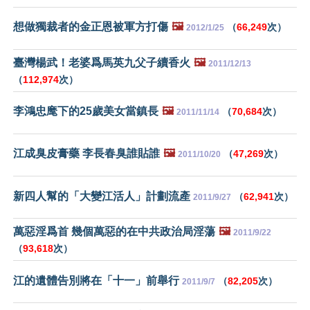
想做獨裁者的金正恩被軍方打傷
🖼️
（
66,249
次）
2012/1/25
臺灣楊武！老婆爲馬英九父子續香火
🖼️
2011/12/13
（
112,974
次）
李鴻忠麾下的25歲美女當鎮長
🖼️
（
70,684
次）
2011/11/14
江成臭皮膏藥 李長春臭誰貼誰
🖼️
（
47,269
次）
2011/10/20
新四人幫的「大變江活人」計劃流產
（
62,941
次）
2011/9/27
萬惡淫爲首 幾個萬惡的在中共政治局淫蕩
🖼️
2011/9/22
（
93,618
次）
江的遺體告別將在「十一」前舉行
（
82,205
次）
2011/9/7