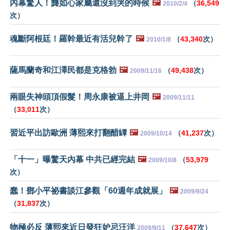
內幕驚人！龔如心家屬還沒到哭的時候
🖼️
（
36,549
2010/2/4
次）
魂斷阿根廷！羅幹最近有活兒幹了
🖼️
（
43,340
次）
2010/1/8
薩馬蘭奇和江澤民都是克格勃
🖼️
（
49,438
次）
2009/11/16
兩眼失神頭頂假髮！周永康被逼上井岡
🖼️
2009/11/11
（
33,011
次）
習近平出訪歐洲 薄熙來打翻醋罈
🖼️
（
41,237
次）
2009/10/14
「十一」曝驚天內幕 中共已經完結
🖼️
（
53,979
2009/10/8
次）
蠢！鄧小平祕書談江參觀「60週年成就展」
🖼️
2009/9/24
（
31,837
次）
物極必反 薄熙來近日發狂妒忌汪洋
（
37,647
次）
2009/9/11