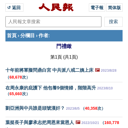
↺ 返回 
電子報
简体版
首頁
分欄目
作者
›
›
:
門禮瞰
第1頁 (共1頁)
十年前將軍擬問鼎白宮 中共派八戒二姨上床
🖼️
2023/8/28
（
68,678
次）
在周永康的庇護下 他包養9個情婦，階階高升
2023/8/10
（
65,660
次）
劉亞洲與中共誰是頭號漢奸？
（
40,358
次）
2023/6/5
葉挺長子與廖承志把周恩來當恩人
🖼️
（
160,778
2022/10/21