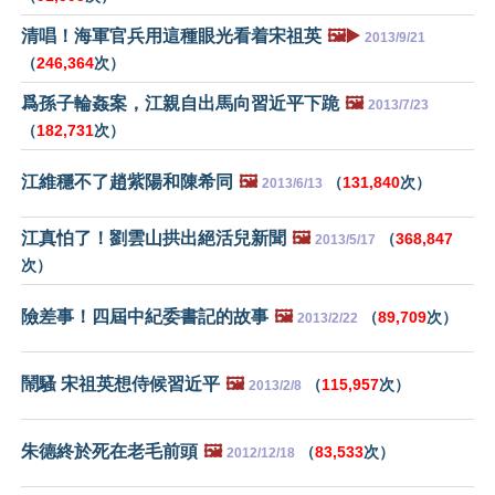
清唱！海軍官兵用這種眼光看着宋祖英
🖼️▶️
2013/9/21
（
246,364
次）
爲孫子輪姦案，江親自出馬向習近平下跪
🖼️
2013/7/23
（
182,731
次）
江維穩不了趙紫陽和陳希同
🖼️
（
131,840
次）
2013/6/13
江真怕了！劉雲山拱出絕活兒新聞
🖼️
（
368,847
2013/5/17
次）
險差事！四屆中紀委書記的故事
🖼️
（
89,709
次）
2013/2/22
鬧騷 宋祖英想侍候習近平
🖼️
（
115,957
次）
2013/2/8
朱德終於死在老毛前頭
🖼️
（
83,533
次）
2012/12/18