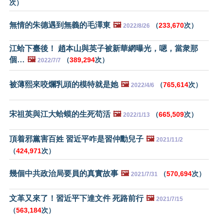
次）
無情的朱德遇到無義的毛澤東
🖼️
（
233,670
次）
2022/8/26
江蛤下臺後！ 趙本山與英子被新華網曝光，嗯，當衆那
個…
🖼️
（
389,294
次）
2022/7/7
被薄熙來咬爛乳頭的模特就是她
🖼️
（
765,614
次）
2022/4/6
宋祖英與江大蛤蟆的生死苟活
🖼️
（
665,509
次）
2022/1/13
頂着邪黨害百姓 習近平咋是習仲勳兒子
🖼️
2021/11/2
（
424,971
次）
幾個中共政治局要員的真實故事
🖼️
（
570,694
次）
2021/7/31
文革又來了！習近平下達文件 死路前行
🖼️
2021/7/15
（
563,184
次）