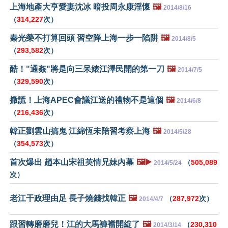
上海地產大亨愛妻沈冰 暗投周永康淫懷
🖼️
2014/8/16
（
314,227
次）
秦光榮不打算回頭 習空降上海一步一陷阱
🖼️
2014/8/5
（
293,582
次）
酷！"通姦"將是向三呆婊江澤民開的第一刀
🖼️
2014/7/5
（
329,590
次）
撒謊！上海APEC會議江送的禮物不是這個
🖼️
2014/6/8
（
216,436
次）
韓正劉雲山搞鬼 江綿恆未陪習考察上海
🖼️
2014/5/28
（
354,573
次）
首次爆出 趙本山宋祖英情兄妹內幕
🖼️▶️
（
505,089
2014/5/24
次）
老江干政理由足 長子燒錢找韓正
🖼️
（
287,972
次）
2014/4/7
跟習轉磨磨兒！江的大馬褲襠開綻了
🖼️
（
230,310
2014/3/14