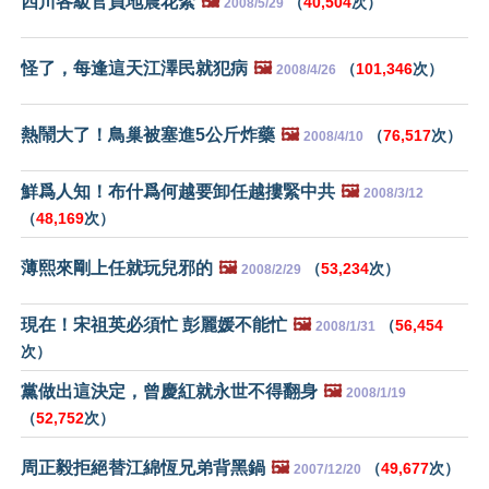
四川各級官員地震花絮
🖼️
（
40,504
次）
2008/5/29
怪了，每逢這天江澤民就犯病
🖼️
（
101,346
次）
2008/4/26
熱鬧大了！鳥巢被塞進5公斤炸藥
🖼️
（
76,517
次）
2008/4/10
鮮爲人知！布什爲何越要卸任越摟緊中共
🖼️
2008/3/12
（
48,169
次）
薄熙來剛上任就玩兒邪的
🖼️
（
53,234
次）
2008/2/29
現在！宋祖英必須忙 彭麗媛不能忙
🖼️
（
56,454
2008/1/31
次）
黨做出這決定，曾慶紅就永世不得翻身
🖼️
2008/1/19
（
52,752
次）
周正毅拒絕替江綿恆兄弟背黑鍋
🖼️
（
49,677
次）
2007/12/20