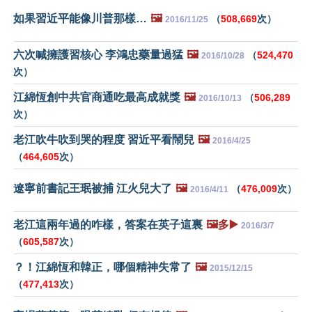
如果習近平能像川普那樣…
🖼️
（
508,669
次）
2016/11/25
六次喊擁護習核心 李鴻忠藥量過猛
🖼️
（
524,470
2016/10/28
次）
江綿恆創中共官商通吃最高成就獎
🖼️
（
506,289
2016/10/13
次）
老江吹牛吹到哭的程度 習近平看鬧兒
🖼️
2016/4/25
（
464,605
次）
遼寧前書記王珉被捕 江火兒大了
🖼️
（
476,009
次）
2016/4/11
老江這兩年過的咋樣，答案在英子這裏
🖼️多▶️
2016/3/7
（
605,587
次）
？！江綿恆和韓正，哪個精神失常了
🖼️
2015/12/15
（
477,413
次）