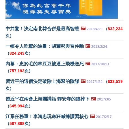
中共驚！決定南北韓合併是最高智慧
🖼️
（
832,234
2018/4/29
次）
一幅令人吃驚的油畫：胡耀邦與習仲勳
🖼️
2018/2/24
（
824,243
次）
內幕：忠於毛的林豆豆被逼上飛機送死
🖼️
2017/10/13
（
757,193
次）
習近平的這個決定破除上海幫的陰謀
🖼️
（
633,519
2017/4/24
次）
習近平在兩會上海團講話 靜安寺的鐘掉下
🖼️
2017/3/5
（
645,994
次）
江系任務重！李鴻忠玩命狂喊擁護習核心
🖼️
2017/2/17
（
587,888
次）