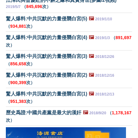
江澤民與曾慶紅的不解之緣和真實身世(多圖/2視頻)
（
845,696
次）
2019/5/7
驚人爆料:中共沉默的力量侵襲白宮(5)
🖼️
2019/1/10
（
934,881
次）
驚人爆料:中共沉默的力量侵襲白宮(4)
🖼️
（
891,697
2019/1/3
次）
驚人爆料:中共沉默的力量侵襲白宮(3)
🖼️
2018/12/26
（
856,658
次）
驚人爆料:中共沉默的力量侵襲白宮(2)
🖼️
2018/12/16
（
900,399
次）
驚人爆料:中共沉默的力量侵襲白宮(1)
🖼️
2018/12/13
（
951,383
次）
歷史爲證:中國共產黨是最大的漢奸
🖼️
（
1,178,167
2018/9/20
次）