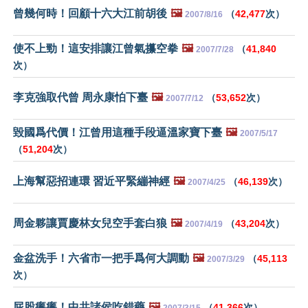
曾幾何時！回顧十六大江前胡後
🖼️
（
42,477
次）
2007/8/16
使不上勁！這安排讓江曾氣攥空拳
🖼️
（
41,840
2007/7/28
次）
李克強取代曾 周永康怕下臺
🖼️
（
53,652
次）
2007/7/12
毀國爲代價！江曾用這種手段逼溫家寶下臺
🖼️
2007/5/17
（
51,204
次）
上海幫惡招連環 習近平緊繃神經
🖼️
（
46,139
次）
2007/4/25
周金夥讓賈慶林女兒空手套白狼
🖼️
（
43,204
次）
2007/4/19
金盆洗手！六省市一把手爲何大調動
🖼️
（
45,113
2007/3/29
次）
屁股癢癢！中共諸侯吃錯藥
🖼️
（
41,366
次）
2007/3/15