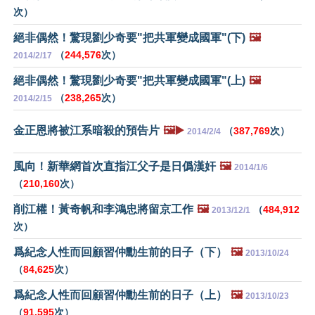
次）
絕非偶然！驚現劉少奇要"把共軍變成國軍"(下)
🖼️
（
244,576
次）
2014/2/17
絕非偶然！驚現劉少奇要"把共軍變成國軍"(上)
🖼️
（
238,265
次）
2014/2/15
金正恩將被江系暗殺的預告片
🖼️▶️
（
387,769
次）
2014/2/4
風向！新華網首次直指江父子是日僞漢奸
🖼️
2014/1/6
（
210,160
次）
削江權！黃奇帆和李鴻忠將留京工作
🖼️
（
484,912
2013/12/1
次）
爲紀念人性而回顧習仲勳生前的日子（下）
🖼️
2013/10/24
（
84,625
次）
爲紀念人性而回顧習仲勳生前的日子（上）
🖼️
2013/10/23
（
91,595
次）