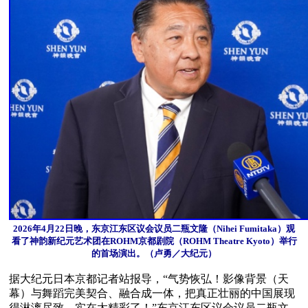
2026年4月22日晚，东京江东区议会议员二瓶文隆（Nihei Fumitaka）观
看了神韵新纪元艺术团在ROHM京都剧院（ROHM Theatre Kyoto）举行
的首场演出。（卢勇／大纪元）
据大纪元日本京都记者站报导，“气势恢弘！影像背景（天
幕）与舞蹈完美契合、融合成一体，把真正壮丽的中国展现
得淋漓尽致，实在太精彩了！”东京江东区议会议员二瓶文