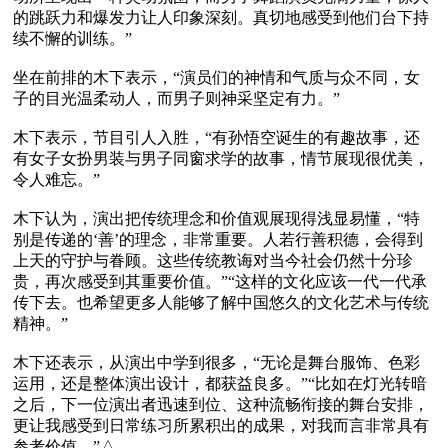
的跳跃力和爆发力让人印象深刻。真切地感受到他们台下持
续不懈的训练。”

坐在前排的木下表示，“演员们的神情和气质与众不同，女
子的目光温柔动人，而男子则神采坚定有力。”

木下表示，节目引人入胜，“有孙悟空诞生的有趣故事，还
有女子女扮男装与男子同窗求学的故事，情节展现很优美，
令人难忘。”

木下认为，演出把传统理念和价值观展现得浅显易懂，“特
别是传递的‘善’的理念，非常重要。人若行善积德，会得到
上天的守护与眷顾。这些传统教诲对当今社会仍然十分珍
贵，再次感受到其重要价值。”“这样的文化应该一代一代承
传下去。也希望更多人能够了解中国悠久的文化艺术与传统
精神。”

木下还表示，从演出中学到很多，“无论是舞台服饰、色彩
运用，还是整体演出设计，都获益良多。”“比如在灯光转暗
之后，下一位演出者迅速到位、这种流畅衔接的舞台安排，
更让我感受到日常练习所累积出的成果，对我而言非常具有