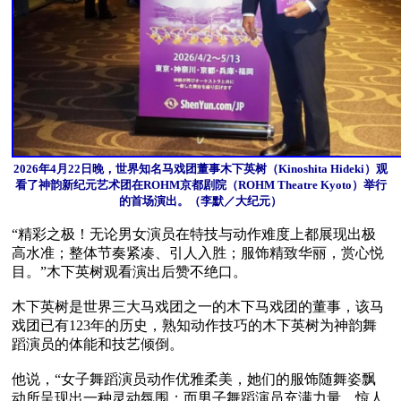
2026年4月22日晚，世界知名马戏团董事木下英树（Kinoshita Hideki）观
看了神韵新纪元艺术团在ROHM京都剧院（ROHM Theatre Kyoto）举行
的首场演出。（李默／大纪元）
“精彩之极！无论男女演员在特技与动作难度上都展现出极
高水准；整体节奏紧凑、引人入胜；服饰精致华丽，赏心悦
目。”木下英树观看演出后赞不绝口。

木下英树是世界三大马戏团之一的木下马戏团的董事，该马
戏团已有123年的历史，熟知动作技巧的木下英树为神韵舞
蹈演员的体能和技艺倾倒。

他说，“女子舞蹈演员动作优雅柔美，她们的服饰随舞姿飘
动所呈现出一种灵动氛围；而男子舞蹈演员充满力量，惊人