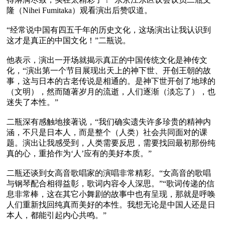
隆（Nihei Fumitaka）观看演出后赞叹道。

“经常说中国有四五千年的历史文化，这场演出让我认识到
这才是真正的中国文化！”二瓶说。

他表示，演出一开场就揭示真正的中国传统文化是神传文
化，“演出第一个节目展现出天上的神下世、开创王朝的故
事，这与日本的古老传说是相通的。是神下世开创了地球的
（文明），然而随著岁月的流逝，人们逐渐（淡忘了），也
迷失了本性。”

二瓶深有感触地接著说，“我们确实遗失许多珍贵的精神内
涵，不只是日本人，而是整个（人类）社会共同面对的课
题。演出让我感受到，人类需要反思，需要找回最初那份纯
真的心，重拾作为‘人’应有的美好本质。”

二瓶还谈到女高音歌唱家的演唱非常精彩。“女高音的歌唱
与钢琴配合相得益彰，歌词内容令人深思。”“歌词传递的信
息非常棒，这在其它小舞剧的故事中也有呈现，那就是呼唤
人们重新找回纯真而美好的本性。我想无论是中国人还是日
本人，都能引起内心共鸣。”
