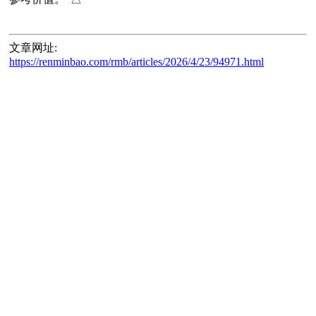
文章网址:
https://renminbao.com/rmb/articles/2026/4/23/94971.html