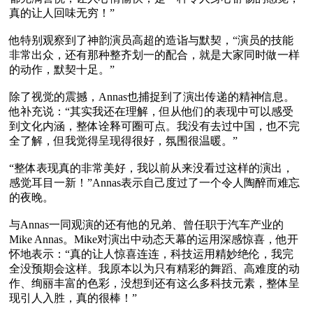
真的让人回味无穷！”

他特别观察到了神韵演员高超的造诣与默契，“演员的技能
非常出众，还有那种整齐划一的配合，就是大家同时做一样
的动作，默契十足。”

除了视觉的震撼，Annas也捕捉到了演出传递的精神信息。
他补充说：“其实我还在理解，但从他们的表现中可以感受
到文化内涵，整体诠释可圈可点。我没有去过中国，也不完
全了解，但我觉得呈现得很好，氛围很温暖。”

“整体表现真的非常美好，我以前从来没看过这样的演出，
感觉耳目一新！”Annas表示自己度过了一个令人陶醉而难忘
的夜晚。

与Annas一同观演的还有他的兄弟、曾任职于汽车产业的
Mike Annas。Mike对演出中动态天幕的运用深感惊喜，他开
怀地表示：“真的让人惊喜连连，科技运用精妙绝伦，我完
全没预期会这样。我原本以为只有精彩的舞蹈、高难度的动
作、绚丽丰富的色彩，没想到还有这么多科技元素，整体呈
现引人入胜，真的很棒！”
