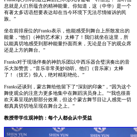
息就是人们所蕴含的精神能量。你知道，这（中华）是一个
有著太多话语想要表达却在当今环境下无法尽情倾诉的民
族。”

坐在前排座位的Franks表示，他能感受到舞台上所散发出的
能量，“他们（神韵艺术家）太棒了！我们就坐在这里，所
以能真切地感受到那种能量扑面而来，无论是台下的观众席
还是上方的舞台。”

Franks对于现场伴奏的神韵乐团以中西乐器合璧演奏出的音
乐大加赞赏，“音乐非常美妙动听。他们（音乐家）太棒
了！（技艺）惊人，绝对精彩绝伦。”

Franks还谈到，蒙古舞给他留下了“深刻的印象”，“因为这个
舞使观众的注意力更多地集中在舞蹈演员身上。”“我也很喜
欢天幕呈现的那部分效果，但这个蒙古舞节目让人感觉一切
都真真切切地呈现在舞台之上。”

教授带学生观神韵：每个人都会从中受益