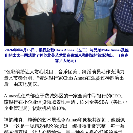
2026年年4月15日，银行总裁Chris Annas（左二）与兄弟Mike Annas及他
们的太太一同观赏了神韵北美艺术团在费城米勒剧院的首场演出。（良克
霖／大纪元）
“色彩缤纷让人赏心悦目，音乐优美，舞蹈演员动作充满力
量又节奏分明。”资深银行家Chris Annas在观赏过神韵演出
后，由衷地赞叹。

Annas现任总部位于费城郊区的一家全美中型银行的CEO。
该银行在小企业信贷领域表现卓越，位列全美SBA（美国小
企业管理局）贷款机构前10%。

神韵纯真、纯善的艺术展现令Annas印象极其深刻，他感佩
道：“这是一场精彩绝伦的演出，编排得非常完整，每一幕
都充满喜悦，让人心情愉快，是一种令人身心舒畅的感觉，