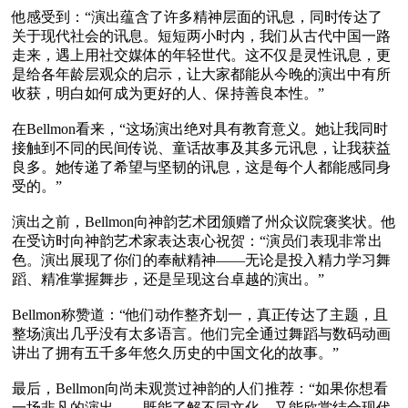
他感受到：“演出蕴含了许多精神层面的讯息，同时传达了
关于现代社会的讯息。短短两小时内，我们从古代中国一路
走来，遇上用社交媒体的年轻世代。这不仅是灵性讯息，更
是给各年龄层观众的启示，让大家都能从今晚的演出中有所
收获，明白如何成为更好的人、保持善良本性。”

在Bellmon看来，“这场演出绝对具有教育意义。她让我同时
接触到不同的民间传说、童话故事及其多元讯息，让我获益
良多。她传递了希望与坚韧的讯息，这是每个人都能感同身
受的。”

演出之前，Bellmon向神韵艺术团颁赠了州众议院褒奖状。他
在受访时向神韵艺术家表达衷心祝贺：“演员们表现非常出
色。演出展现了你们的奉献精神——无论是投入精力学习舞
蹈、精准掌握舞步，还是呈现这台卓越的演出。”

Bellmon称赞道：“他们动作整齐划一，真正传达了主题，且
整场演出几乎没有太多语言。他们完全通过舞蹈与数码动画
讲出了拥有五千多年悠久历史的中国文化的故事。”

最后，Bellmon向尚未观赏过神韵的人们推荐：“如果你想看
一场非凡的演出——既能了解不同文化，又能欣赏结合现代