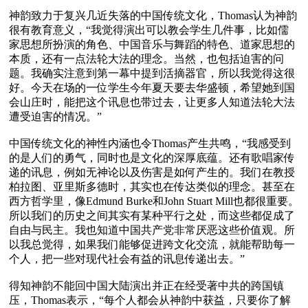
神韵致力于复兴几近失落的中国传统文化，Thomas认为神韵
很有教育意义，“我觉得演出可以教会学生几件事，比如儒
家思想所扮演的角色、中国音乐与舞蹈的特色、道家思想的
本质，还有一点法轮大法的理念。当然，也包括迫害的问
题。我确实注意到第一幕中提到活摘器官，所以我觉得这很
好。今天在场的一位学生今年夏天要去华盛顿，希望她到国
会山庄时，能把这个讯息也带过去，让更多人知道法轮大法
遭受迫害的情况。”

中国传统文化的神性内涵也令Thomas产生共鸣，“我感受到
的是人们的勇气，同时也是文化的深厚底蕴。还有歌唱家传
递的讯息，例如无神论以及伤害是如何产生的。我们在教授
柏拉图、亚里斯多德时，其实也在传达类似的理念。甚至在
西方哲学里，像Edmund Burke和John Stuart Mill也都很重要。
所以我们的历史之间其实有某种平行之处，而这些都促成了
自由与民主。我也知道中国共产党非常厌恶这些价值观。所
以我总觉得，如果我们能够促进跨文化交流，就能帮助每一
个人，把一些对现代社会有益的讯息传递出去。”

得知神韵不能回中国大陆演出并正在经受著中共的跨国镇
压，Thomas表示，“每个人都会从神韵中获益，只要你了解