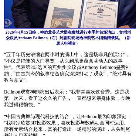
2026年4月15日晚，神韵北美艺术团在费城进行本季的首场演出，宾州州
众议员Anthony Bellmon（右）到剧院现场给神韵艺术团颁赠褒奖。（新
唐人电视台）
“五千年历史浓缩在两小时的演出中，这是场非凡的演出”，
“不仅是绝佳的入门导览，从头到尾更蕴含著动人的故事
性”。代表第203选区的宾州州众议员Anthony Bellmon盛赞神
韵，“由古到今的叙事结合确实深深打动了观众”，“绝对具有
教育意义”。

Bellmon观赏神韵演出后表示：“我非常喜欢这台秀。这是我
第一次来，看了这么久的广告，一直都想来亲身体验，今晚
我过得很愉快。”

“中国古典舞与现代科技的结合”，让Bellmon最为印象深刻：
“我特别欣赏3D投影效果，喜欢投影与数码动画同时运用。
所有元素结合起来，真的打造出一场精彩的演出，从头到尾
都让人目不转睛。”
