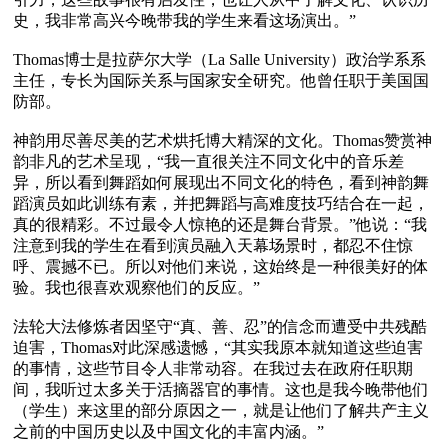
史，我非常高兴今晚带我的学生来看这场演出。”

Thomas博士是拉萨尔大学（La Salle University）政治学系系
主任，专长为国际关系与国家安全研究。他曾任职于美国国
防部。

神韵用尽善尽美的艺术烘托博大精深的文化。Thomas赞赏神
韵非凡的艺术呈现，“我一直很关注不同文化中的音乐差
异，所以看到舞蹈如何展现出不同文化的特色，看到神韵舞
蹈演员如此训练有素，并把舞蹈与高难度技巧结合在一起，
真的很精彩。不过最令人惊艳的还是舞台背景。”他说：“我
注意到我的学生在看到演员融入天幕场景时，都忍不住惊
呼、震撼不已。所以对他们来说，这始终是一种很美好的体
验。我也很喜欢观察他们的反应。”

法轮大法修炼者因坚守“真、善、忍”的信念而遭受中共残酷
迫害，Thomas对此深感遗憾，“其实我原本就知道这些迫害
的事情，这些节目令人非常动容。在我过去在政府任职期
间，我听过太多关于活摘器官的事情。这也是我今晚带他们
（学生）来这里的部分原因之一，就是让他们了解共产主义
之前的中国历史以及中国文化的丰富内涵。”
