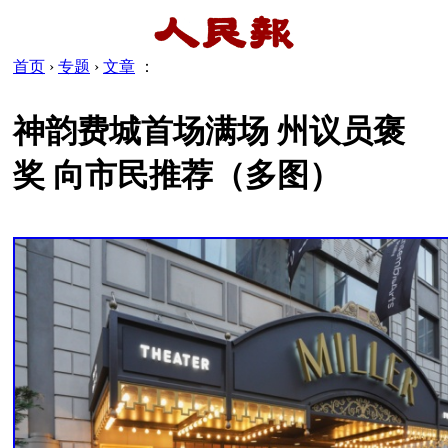
首页
›
专题
›
文章
：
神韵费城首场满场 州议员褒
奖 向市民推荐（多图）