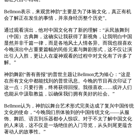
Bellmon表示，来观赏神韵“主要是为了体验文化，真正有机
会了解正在发生的事情，并亲身经历整个历史”。

通过观看演出，他对中国文化有了新的理解：“从民族舞到
（中国）古典舞，这确实让我获得了新视角，让我明白中国
显然并非千篇一律，而是各地风土人情各异。而我也很喜欢
今晚演出中占重要篇幅的民俗元素与舞剧形式，这不仅让演
出引人入胜，更让人在凝神观看的过程中对文化有了许多了
解。”

神韵舞剧“善有善报”的普世主题让Bellmon尤为倾心：“这是
在所有文化中都能找到的普世讯息。今晚的节目再次印证了
这一点：只要行善，终将获得回报。我很喜欢……或许人们
也能从中汲取教益，以确保我们拥有美好的社会。”

Bellmon认为，神韵以舞台艺术形式完美达成了复兴中国传统
文化的使命，“今晚我们所体验到的中国传统文化——从服
饰、舞蹈、语言到乐器都令人惊叹。对于不太了解中国文化
的人来说，这不仅是一场绝佳的入门导览，从头到尾更蕴含
著动人的故事性。”
