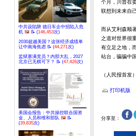
个月，川普在
联想到未来自己
中共设陷阱 德日车企中招陷入危
而从艾利森顺
机
🖼️
📝 (
146,453
次)
之道对世界很
2030超越美国？这张经济成绩单
让中南海焦虑 📝 (
44,271
次)
有立足之地，
站台，骗骗中国
监狱塞满党员？内部大乱，2027
北京已无棋可下？ 📝 (
47,426
次)
（人民报首发
文章网址: http://w
打印机版
美国会报告：中共操控联合国资
金、人员和维和部队
🖼️
📝
分享至：
(
39,835
次)