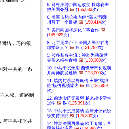
条正确相处之
5. 马杜罗垮台国运改变 棒球赛击
败美国夺冠
🖼️
(
155,633
次)
6. 美军击毙哈梅内伊 “高人”预测
川普下一个目标
🖼️
(
150,414
次)
7. 美日两国将深化军事合作
🖼️
(
149,029
次)
8. 习罕见坐台下 全国人民都在考
很团结，习的领
虑接班人？
🖼️
📝 (
131,782
次)
9. 波多黎各主流：神韵为动荡世
界带来精神食粮
🖼️
(
130,360
次)
10. 中共干扰无用 西班牙市长观演
国对中共的一系
并向神韵发邀请
🖼️
(
128,000
次)
11. 墙内封杀墙外疯传 王毅“战狼
腔”模仿视频爆火
🖼️
📝 (
125,859
次)
民主人权、道路制
12. 前途渺茫无希望 越来越多学生
退学
🖼️
📝 (
125,391
次)
13. 中共干扰成笑柄 西班牙议员纷
纷支持神韵
🖼️
(
125,300
次)
，与中共和平共
14. 神韵法国再爆满 欧卫专家：各
国首脑都应看
🖼️
(
124,883
次)