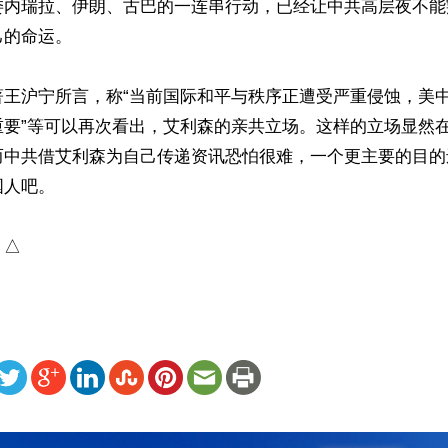
委内瑞拉、伊朗、古巴的一连串行动，已经让中共高层夜不能
的命运。

著王沪宁所言，称“当前国际和平与秩序正遭受严重侵蚀，美
重要”等可以再次看出，艾利森的亲共立场。这样的立场显然
而中共借艾利森为自己传递资讯恐怕很难，一个更主要的目的
人吧。

）△
ww.renminbao.com/rmb/articles/2026/3/22/94541.html