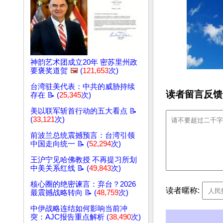
神韵艺术团成立20年 密苏里州政
要褒奖道贺
🖼️
(
121,653
次)
台湾驻美代表：中共的威胁持续
读者留言反馈
存在 📝 (
25,345
次)
美以联军斩首行动的五大看点 📝
(
33,121
次)
前波兰总统震撼预言：台湾引领
中国走向统一 📝 (
52,294
次)
王沪宁见哈佛教授 不再提习所划
中美关系红线 📝 (
49,843
次)
核心圈的绝密谏言：弃台？2026
读者暱称:
最震撼战略转向 📝 (
48,759
次)
中伊战略连结如何影响当前冲
突：AJC报告重点解析 (
38,490
次)