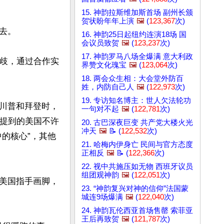
15. 神韵拉斯维加斯首场 副州长颁
贺状盼年年上演
🖼️
(
123,367
次)
。

16. 神韵25日起纽约连演18场 国
会议员致贺
🖼️
(
123,237
次)
17. 神韵罗马八场全爆满 意大利政
分歧，通过合作实
界赞文化瑰宝
🖼️
(
123,064
次)
18. 两会众生相：大会堂外防百
姓，内防自己人
🖼️
(
122,973
次)
19. 专访知名博主：世人欠法轮功
川普和拜登时，
一句对不起
🖼️
(
122,781
次)
年提到的美国不许
20. 古巴深夜巨变 共产党大楼火光
冲天
🖼️
📝 (
122,532
次)
的核心”，其他
21. 哈梅内伊身亡 民间与官方态度
正相反
🖼️
📝 (
122,366
次)
22. 视中共施压如无物 西班牙议员
组团观神韵
🖼️
(
122,051
次)
美国指手画脚，
23. “神韵复兴对神的信仰”法国蒙
城连9场爆满
🖼️
(
122,040
次)
24. 神韵瓦伦西亚首场售罄 索菲亚
王后再致贺
🖼️
(
121,787
次)