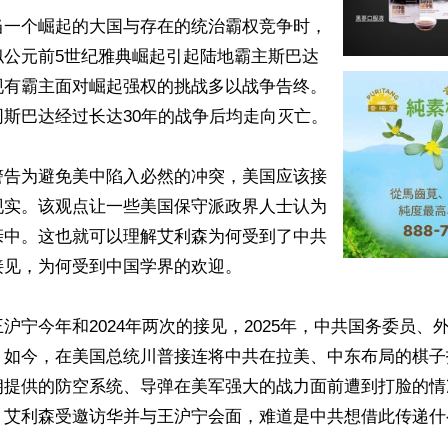
当一个崛起的大国与存在的统治霸权竞争时，
似公元前5世纪雅典崛起引起陆地霸主斯巴达
现有霸主面对崛起强权的挑战多以战争告终。
斯巴达经过长达30年的战争后均走向灭亡。

警告为避免美中陷入必然的冲突，美国应该接
现实。该观点让一些美国保守派政界人士认为
亲中。这也就可以理解艾利森为何受到了中共
见，为何受到中国学界的欢迎。

沪宁今年和2024年两次的接见，2025年，中共国务委员、
。如今，在美国总统川普接连将中共在拉美、中东布局的棋子
朗提供的防空系统、导弹在美军强大的战力面前遭到打脸的情
，艾利森受邀访华并与王沪宁会面，难道是中共想借此传递什