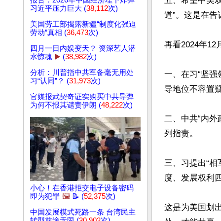
五、希望中美
报告：2026年中国经济埋下炸弹
习近平压力巨大 (
38,112
次)
道”。这是在告
美国劳工部揭露新疆“制度化强迫
劳动”真相 (
36,473
次)
再看2024年
四月一日内娱变天？ 资深艺人潜
水惊魂
▶️
(
38,982
次)
分析：川普指中共军备毫无用处
一、在习“坚强
习“认同”？ (
31,973
次)
导地位不容置疑
官媒报武契奇证实购买中共导弹
为何不报其谴责伊朗 (
48,222
次)
二、中共“内
列指责。

三、习提出“相
度、发展权利四
小心！在香港拒交电子设备密码
即为犯罪
🖼️
📝 (
52,375
次)
这是为美国划
中国发展模式死路一条 台湾民主
转型前途无限 (
30,902
次)