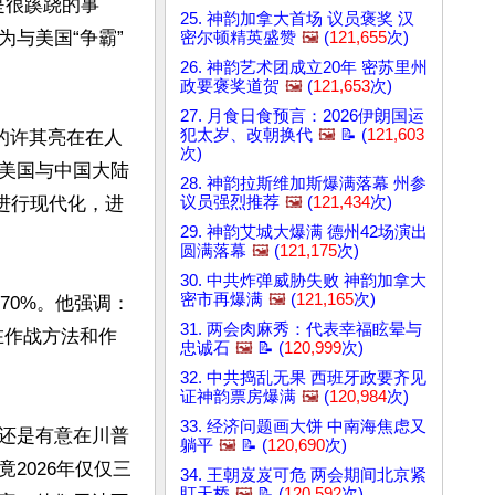
是很蹊跷的事
25. 神韵加拿大首场 议员褒奖 汉
与美国“争霸”
密尔顿精英盛赞
🖼️
(
121,655
次)
26. 神韵艺术团成立20年 密苏里州
政要褒奖道贺
🖼️
(
121,653
次)
27. 月食日食预言：2026伊朗国运
犯太岁、改朝换代
🖼️
📝 (
121,603
的许其亮在在人
次)
美国与中国大陆
28. 神韵拉斯维加斯爆满落幕 州参
进行现代化，进
议员强烈推荐
🖼️
(
121,434
次)
29. 神韵艾城大爆满 德州42场演出
圆满落幕
🖼️
(
121,175
次)
30. 中共炸弹威胁失败 神韵加拿大
密市再爆满
🖼️
(
121,165
次)
70%。他强调：
31. 两会肉麻秀：代表幸福眩晕与
在作战方法和作
忠诚石
🖼️
📝 (
120,999
次)
32. 中共捣乱无果 西班牙政要齐见
证神韵票房爆满
🖼️
(
120,984
次)
33. 经济问题画大饼 中南海焦虑又
还是有意在川普
躺平
🖼️
📝 (
120,690
次)
2026年仅仅三
34. 王朝岌岌可危 两会期间北京紧
盯天桥
🖼️
📝 (
120,592
次)