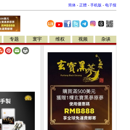
简体
-
正體
-
手机版
-
电子报
专题
寰宇
维权
视频
杂谈