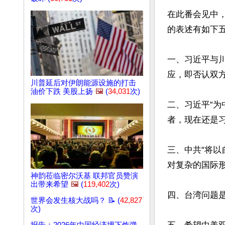
在此番会见中
的表述有如下五
一、习近平与川
应，即否认双方
川普延后对伊朗能源设施的打击
油价下跌 美股上扬
🖼️
(
34,031
次)
二、习近平“
者，现在还是习
三、中共“将
对复杂的国际形
神韵莅临密尔沃基 联邦官员赞演
出带来希望
🖼️
(
119,402
次)
四、台湾问题
世界会发生核大战吗？ 📝 (
42,827
次)