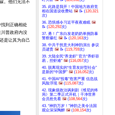
寐。他们无法不
35. 此路是我开！中国地方政府竞
相在国道设收费站
🖼️
📝 (
120,321
次)
36. 恐惧感令习近平夜夜难眠
🖼️
中找到正确相处
📝 (
120,292
次)
在川普政府内没
37. 勇！广东白发老奶奶单挑防暴
警察爆红
🖼️
📝 (
120,163
次)
还是让其为自己
38. 中共干扰意大利神韵演出 参议
员谴责
🖼️
📝 (
119,759
次)
39. 大陆全民“养龙虾” 官方“养虾容
易，控虾难”
🖼️
(
116,057
次)
40. 脱离现实的“生育友好型社会”
是新的“中国梦”
🖼️
(
116,052
次)
41. 中国AI“投毒”危害严重 信息战
风险浮现
🖼️
(
115,087
次)
42. 现象级政治讽刺剧《维尼的终
局》第二季正式开机｜干净世界
会员抢先看
🖼️
(
108,564
次)
43. “神韵万岁！”神韵之美令法国
观众深深陶醉
🖼️
(
108,154
次)