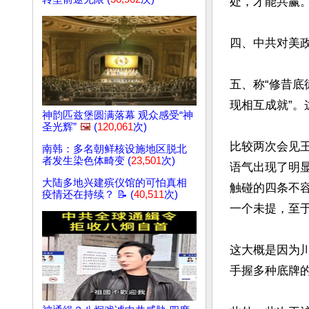
处，才能共赢。
四、中共对美
五、称“修昔底
现相互成就”。
神韵匹兹堡圆满落幕 观众感受“神
圣光辉”
🖼️
(
120,061
次)
比较两次会见
南韩：多名朝鲜核设施地区脱北
者发生染色体畸变 (
23,501
次)
语气出现了明
大陆多地兴建殡仪馆的可怕真相
触碰的四条不
疫情还在持续？ 📝 (
40,511
次)
一个未提，至于
这大概是因为
手握多种底牌的