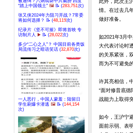
被通缉？八炯戏谑中共威胁 四度
此外，此次王沪
“踏上中国领土”
🖼️
📝 (
283,751
次)
情。在过去几
张又侠2024年力阻习开战？7常委
做好准备。

将如何选择？ 📝 (
48,119
次)
纪录片《坚不可摧》即将首映 专
访制片人
▶️
📝 (
28,022
次)
如2021年3
多少“二心之人”？ 中国目前各类饭
大代表讨论时
局流传习之暗语笑话 (
32,870
次)
的关系紧张，
而为不可避免的
许其亮相信，中
“面对修昔底
战能力上取得突
一人恶行，中国人蒙羞：陆留日
学生刷爆卡潜逃
🖼️
📝 (
144,154
次)
如今，王沪宁
面前示弱、表明