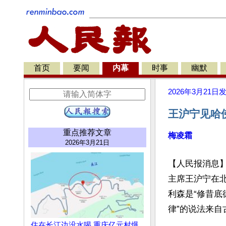
首页
要闻
内幕
时事
幽默
2026年3月21日
王沪宁见哈
重点推荐文章
梅凌霜
2026年3月21日
【人民报消息】
主席王沪宁在
利森是“修昔底
律”的说法来自
住在长江边没水喝 重庆亿元村爆