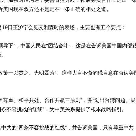
双方“加强对话沟通，妥善管控分歧，拓展务实合作，走出一
诉美国现在双方还不是走在一条正确的相处之道。

12月19日王沪宁会见艾利森时的表述，主要也有五个要点：

领导下”，中国人民在“团结奋斗”。这是在告诉美国中国内部
。

外政策一以贯之、光明磊落”。这样大言不惭的谎言意在否认美
互尊重、和平共处、合作共赢三原则”，并“划出台湾问题、
条不容挑战的红线”，为中美关系提供了根本战略指引。

出中共的“四条不容挑战的红线”，并告诉美国，只有尊重中共