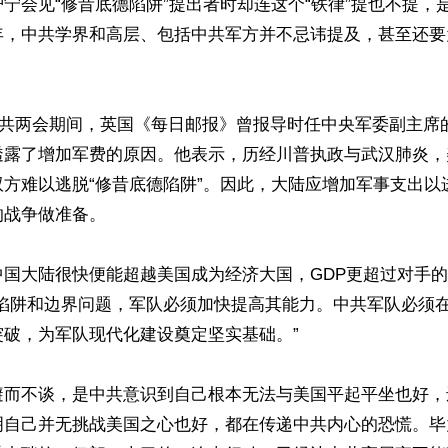
宁会见“修昔底德陷阱”提出者时却连这个“铁律”提也不提，
年，中共学界和高层、包括中共军方并不忌讳提及，甚至还要为
月中共两会期间，英国《每日邮报》曾报导时任中央军委副主席
透露了增加军费的原因。他表示，历经川普执政与武汉肺炎，
双方难以逃脱“修昔底德陷阱”。因此，大陆应增加军事支出以
战争做准备。

国大陆很快便能超越美国成为经济大国，GDP更超过对手的
德陷阱和边界问题，军队必须加快提高其能力。中共军队必须
破，为军队现代化建设奠定坚实基础。”

避而不谈，是中共意识到自己根本无法与美国平起平坐也好，
自己并无挑战美国之心也好，都在传递中共内心的恐慌。毕竟