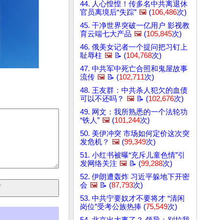
44. 人心惶惶！传多名中共离退休
官员离境后“失踪”
🖼️
(
106,486
次)
45. 干净世界突破一亿用户 影视教
育云端七大产品
🖼️
(
105,845
次)
46. 俄美女记者一个提问把习钉上
耻辱柱
🖼️
📝 (
104,768
次)
47. 中共军中死亡合照和鬼屋故事
流传
🖼️
📝 (
102,711
次)
48. 王友群：中共杀人犯欠的血债
可以不还吗？
🖼️
📝 (
102,676
次)
49. 网文：我所熟悉的一个法轮功
“铁人”
🖼️
(
101,244
次)
50. 美伊冲突 市场如何定价这次突
发危机？
🖼️
(
99,349
次)
51. 小红书被曝“充斥儿童色情”引
发网络关注
🖼️
📝 (
99,288
次)
52. 伊朗遭轰炸 习近平躲地下开密
会
🖼️
📝 (
87,793
次)
53. 中共宁要奴才不要将才 “清闲
岗位”受考公族热捧 (
75,549
次)