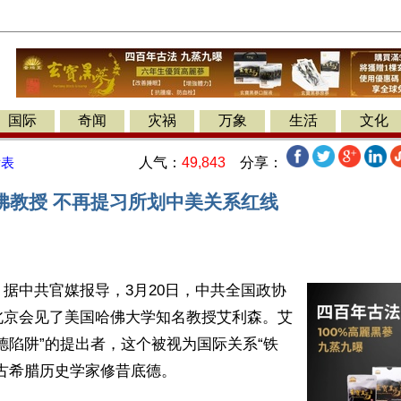
国际
奇闻
灾祸
万象
生活
文化
人气：
49,843
分享：
发表
佛教授 不再提习所划中美关系红线
据中共官媒报导，3月20日，中共全国政协
北京会见了美国哈佛大学知名教授艾利森。艾
德陷阱”的提出者，这个被视为国际关系“铁
古希腊历史学家修昔底德。
