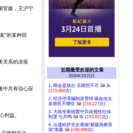
据官媒，王沪宁
友”的某种回
美关系的决策
近期最受欢迎的文章
2026年3月21日
1. 两会是戏台 丑闻挖不尽
🖼️
📝
递中共有信心应
(
219,868
次)
2. 经济停滞编制滚雪球 吸血虫太
多致民不聊生
🖼️
(
218,227
次)
3. 大陆专家砲轰中共歧视性社保
利益。

制度 引共鸣
🖼️
📝 (
193,931
次)
4. 出逃哈萨克女勇揭“新疆再教育
营”黑幕
🖼️
(
188,988
次)