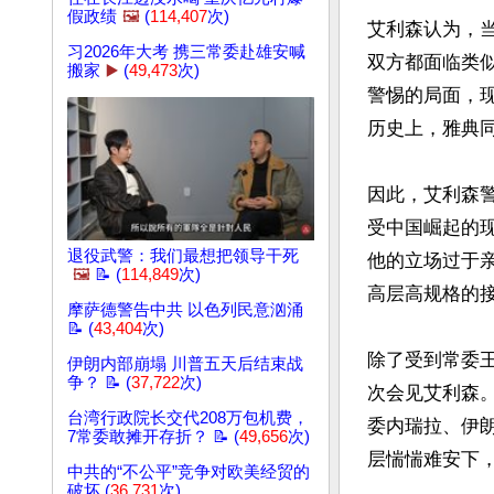
假政绩
🖼️
(
114,407
次)
艾利森认为，
习2026年大考 携三常委赴雄安喊
双方都面临类
搬家
▶️
(
49,473
次)
警惕的局面，
历史上，雅典同
因此，艾利森
受中国崛起的
退役武警：我们最想把领导干死
他的立场过于
🖼️
📝 (
114,849
次)
高层高规格的接
摩萨德警告中共 以色列民意汹涌
📝 (
43,404
次)
除了受到常委王
伊朗内部崩塌 川普五天后结束战
争？ 📝 (
37,722
次)
次会见艾利森
台湾行政院长交代208万包机费，
委内瑞拉、伊
7常委敢摊开存折？ 📝 (
49,656
次)
层惴惴难安下
中共的“不公平”竞争对欧美经贸的
破坏 (
36,731
次)