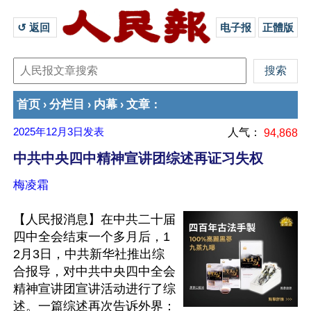
↺ 返回 
电子报
正體版
首页
分栏目
内幕
文章
›
›
›
：
2025年12月3日
发表
人气：
94,868
中共中央四中精神宣讲团综述再证习失权
梅凌霜
【人民报消息】在中共二十届
四中全会结束一个多月后，1
2月3日，中共新华社推出综
合报导，对中共中央四中全会
精神宣讲团宣讲活动进行了综
述。一篇综述再次告诉外界：