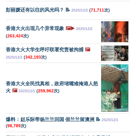
彭丽媛还有以往的风光吗？ 📝
(
71,711
次)
2025/12/2
香港大火出现几个异常现象
🖼️▶️
2025/12/2
(
263,424
次)
香港大火大学生呼吁联署究责被拘捕
🖼️
(
342,193
次)
2025/12/2
香港大火全民找真相，政府堵嘴难掩港人怒
火
🖼️
(
259,962
次)
2025/12/1
爆料：赵乐际带杨兰兰回国 假兰兰留澳洲 📝
2025/12/1
(
98,789
次)