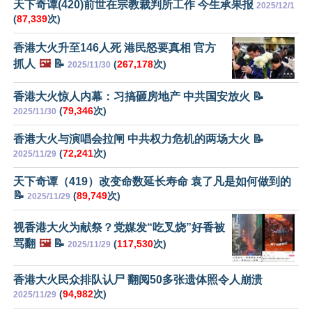
天下奇谭(420)前世在宗教裁判所工作 今生承果报
2025/12/1
(
87,339
次)
香港大火升至146人死 港民怒要真相 官方
抓人
🖼️
📝
(
267,178
次)
2025/11/30
香港大火惊人内幕：习搞砸房地产 中共国安放火 📝
(
79,346
次)
2025/11/30
香港大火与演唱会拉闸 中共权力危机的两场大火 📝
(
72,241
次)
2025/11/29
天下奇谭（419）改变命数延长寿命 袁了凡是如何做到的
📝
(
89,749
次)
2025/11/29
视香港大火为献祭？党媒发“吃叉烧”好香被
骂翻
🖼️
📝
(
117,530
次)
2025/11/29
香港大火民众排队认尸 翻阅50多张遗体照令人崩溃
(
94,982
次)
2025/11/29