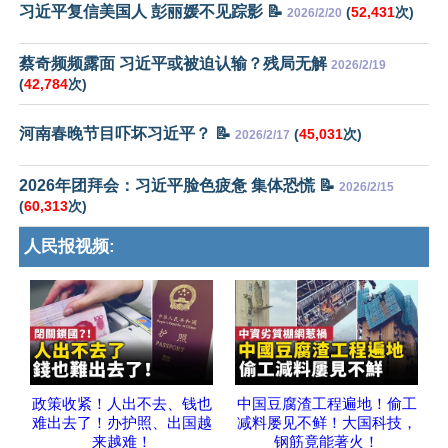
习近平复信美国人 彭丽媛不见踪影 📝
(
52,431
次)
2026/2/20
蔡奇频频露面 习近平或被迫认输？残局无解
2026/2/19
(
42,784
次)
河南春晚节目吓坏习近平？ 📝
(
45,031
次)
2026/2/17
2026年团拜会：习近平脸色疲惫 集体恐慌 📝
2026/2/15
(
60,313
次)
人民报视频:
政策收紧！人出不去、钱也
中国豆腐渣工程遍地！偷工
难出去了！办护照、出国越
减料屡见不鲜！大国科技，
来越难！
钢筋竟能著火！