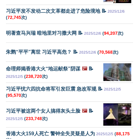
习近平发不发动二次文革都走进了危险境地 📝
2025/12/6
(
72,745
次)
明著查马兴瑞 暗地里对习撒大网 📝
(
94,207
次)
2025/12/6
朱鹮“平平”离世 习近平高危？ 📝
(
70,568
次)
2025/12/6
命理师揭香港大火“地运献祭”阴谋
🖼️
📝
(
238,720
次)
2025/12/5
习近平忧六四抗命将军引发巨震 急改军规 📝
2025/12/5
(
95,570
次)
习近平被这两个女人搞得灰头土脸
🖼️
📝
(
233,748
次)
2025/12/5
香港大火159人死亡 警钟全失灵疑是人为
(
88,175
2025/12/5