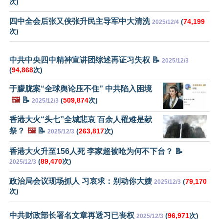
次)
四中全会后张又侠张升民主导军中大清洗
(
74,199
2025/12/4
次)
中共中央四中精神宣讲团综述再证习失权 📝
2025/12/3
(
94,868
次)
于朦胧案“全球舆论压不住” 中共陷入困境
🖼️
📝
(
509,874
次)
2025/12/3
香港大火“头七”全城悲哀 百余人罹难是献
祭？
🖼️
📝
(
263,817
次)
2025/12/3
香港大火升至156人死 李家超被呛为何不下台？ 📝
(
89,470
次)
2025/12/3
政治局会议现场抓人 习哀求：别动你大嫂
(
79,170
2025/12/3
次)
中共财政部长署名文章再透习已丧权
(
96,971
次)
2025/12/3