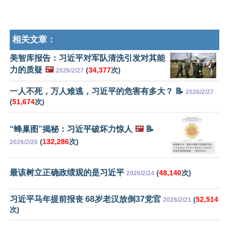
相关文章：
美智库报告：习近平对军队清洗引发对其能
力的质疑
🖼️
(
34,377
次)
2026/2/27
一人不死，万人难逃，习近平的危害有多大？ 📝
2026/2/27
(
51,674
次)
“蜂巢图”揭秘：习近平破坏力惊人
🖼️
📝
(
132,286
次)
2026/2/26
最该树立正确政绩观的是习近平
(
48,140
次)
2026/2/24
习近平马年提前报丧 68岁老汉放倒37党官
(
52,514
2026/2/21
次)