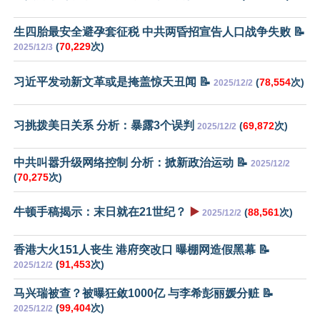
生四胎最安全避孕套征税 中共两昏招宣告人口战争失败 📝
(
70,229
次)
2025/12/3
习近平发动新文革或是掩盖惊天丑闻 📝
(
78,554
次)
2025/12/2
习挑拨美日关系 分析：暴露3个误判
(
69,872
次)
2025/12/2
中共叫嚣升级网络控制 分析：掀新政治运动 📝
2025/12/2
(
70,275
次)
牛顿手稿揭示：末日就在21世纪？
▶️
(
88,561
次)
2025/12/2
香港大火151人丧生 港府突改口 曝棚网造假黑幕 📝
(
91,453
次)
2025/12/2
马兴瑞被查？被曝狂敛1000亿 与李希彭丽媛分赃 📝
(
99,404
次)
2025/12/2