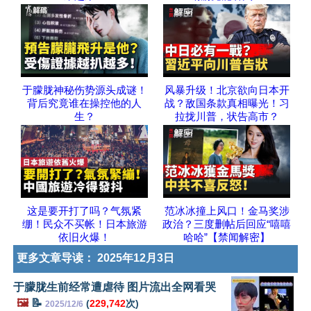
于朦胧神秘伤势源头成谜！
风暴升级！北京欲向日本开
背后究竟谁在操控他的人
战？敌国条款真相曝光！习
生？
拉拢川普，状告高市？
这是要开打了吗？气氛紧
范冰冰撞上风口！金马奖涉
绷！民众不买帐！日本旅游
政治？三度删帖后回应“嘻嘻
依旧火爆！
哈哈”【禁闻解密】
更多文章导读：
2025年12月3日
于朦胧生前经常遭虐待 图片流出全网看哭
🖼️
📝
(
229,742
次)
2025/12/6