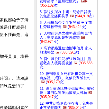
友呼籲學「孟加拉模式」
🖼️▶️
(
955,102
次)
5. 強迫失蹤在中國：紀念日背後
的無盡悲痛與抗爭
🖼️
(
944,918
次)
家也都給予了清
6. 人權律師余文生案開庭 王宇前
往旁聽被帶走
🖼️
(
943,424
次)
說是什麼就是什
7. 人權律師余文生料遭重判 知情
便不脛而走。這
人：主要原因是對外聯繫
🖼️
(
942,974
次)
8. 高瑜網絡通信遭斷半個月 家人
無法聯繫
🖼️
(
936,526
次)
濟增長見頂、增長
9. 傳中國公民記者張展前往甘肅
營救友人後再度被捕
🖼️
(
935,556
次)
10. 曾刊寧夏女死在出租公寓一文
自媒體「貞觀」微信公眾號被封
時間』。這種說
🖼️
(
935,170
次)
們只是敷衍了
11. 遭百萬通緝無礙倡議決心 羅冠
聰：港府以連坐滋擾家人可恥
🖼️
(
935,047
次)
12. 中共活摘器官倖存者：我失去
經濟驅動因素的
正常勞動能力
🖼️
(
935,045
次)