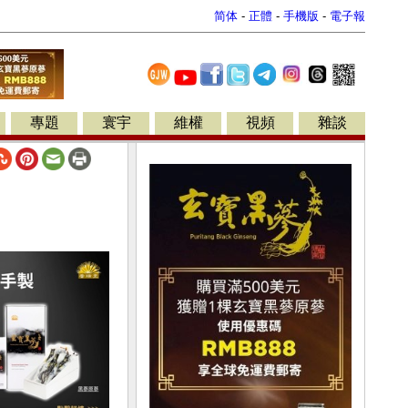
简体
-
正體
-
手機版
-
電子報
專題
寰宇
維權
視頻
雜談