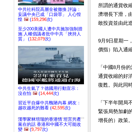
所謂的通貨收
中共社科院高層全被撤換 評論：
濟增長下滑，
妄議中央已成「口袋罪」 人心惶
惶
🖼️
(
159,296
次)
敢投資並由此造
至少200美國人遭中共施加強制措
施 人權倡議者批中中共「挾持人
質」 (
132,079
次)
9月9日星期一
價指）陷入通縮
「中國8月份
通貨收縮的好
復甦。與此同時
中共生氣了？德國用行動宣示：
沒在怕
🖼️
(
14,444
次)
「下半年開局
習近平自爆中共醜陋內幕 網友：
越吹越死的難看 (
42,595
次)
緊張局勢加劇
漢學家林培瑞的香港情 坦言共產
增長的）政策。
黨在的話 香港和中國不大可能改
變
🖼️
(
9,797
次)