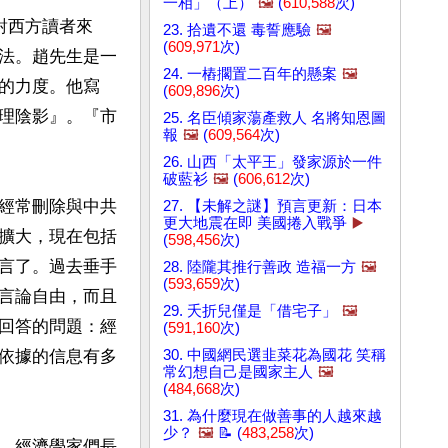
一相」（上）
🖼️
(
610,588
次)
對西方讀者來
23. 拾遺不還 毒誓應驗
🖼️
(
609,971
次)
法。趙先生是一
24. 一樁擱置二百年的懸案
🖼️
的力度。他寫
(
609,896
次)
理陰影』。『市
25. 名臣傾家蕩產救人 名將知恩圖
報
🖼️
(
609,564
次)
26. 山西「太平王」發家源於一件
破藍衫
🖼️
(
606,612
次)
經常刪除與中共
27. 【未解之謎】預言更新：日本
更大地震在即 美國捲入戰爭
▶️
擴大，現在包括
(
598,456
次)
言了。過去垂手
28. 陸隴其推行善政 造福一方
🖼️
(
593,659
次)
言論自由，而且
29. 夭折兒僅是「借宅子」
🖼️
回答的問題：經
(
591,160
次)
30. 中國網民選韭菜花為國花 笑稱
依據的信息有多
常幻想自己是國家主人
🖼️
(
484,668
次)
31. 為什麼現在做善事的人越來越
少？
🖼️
📝 (
483,258
次)
。經濟學家們長