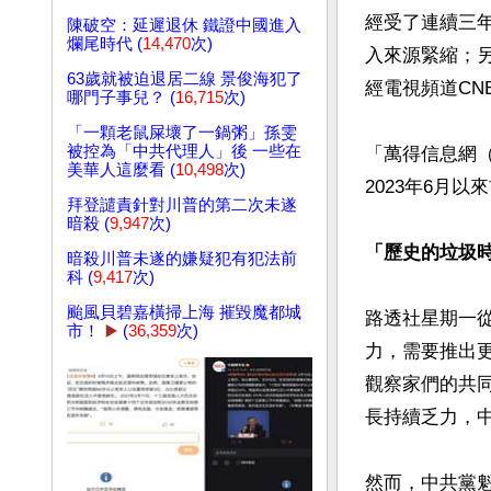
經受了連續三
陳破空：延遲退休 鐵證中國進入
爛尾時代 (
14,470
次)
入來源緊縮；
63歲就被迫退居二線 景俊海犯了
經電視頻道CN
哪門子事兒？ (
16,715
次)
「一顆老鼠屎壞了一鍋粥」孫雯
被控為「中共代理人」後 一些在
「萬得信息網（W
美華人這麼看 (
10,498
次)
2023年6月以
拜登譴責針對川普的第二次未遂
暗殺 (
9,947
次)
「歷史的垃圾
暗殺川普未遂的嫌疑犯有犯法前
科 (
9,417
次)
颱風貝碧嘉橫掃上海 摧毀魔都城
路透社星期一
市！
▶️
(
36,359
次)
力，需要推出
觀察家們的共
長持續乏力，
然而，中共黨