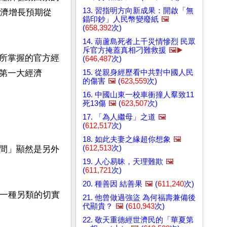
13. 習指明方向新成果：開啟「無
經濟增長預期從
錨印鈔」人民幣變廢紙
🖼️
(
658,392
次)
14. 葫蘆島死者上千災情慘烈 民眾
斥官方掩蓋真相刁難救援
🖼️▶️
所掌握的官方經
(
646,487
次)
15. 從親身經歷看中共對中國人民
第一大經濟
的傷害
🖼️
(
623,559
次)
16. 中國山東一校車衝撞人羣致11
死13傷
🖼️
(
623,507
次)
17. 「為人繼母」之道
🖼️
(
612,517
次)
18. 如此夫妻之緣超你想象
🖼️
(
612,513
次)
間」顯然是另外
19. 人心易昧，天理難欺
🖼️
(
611,721
次)
20. 種善因 結善果
🖼️
(
611,240
次)
取一種另類的切實
21. 他曾做過強盜 為何福壽兼備後
代顯貴？
🖼️
(
610,943
次)
22. 敬天重德經世濟民的「華夏第