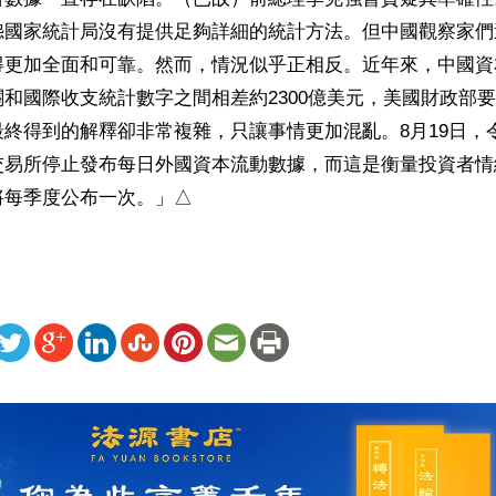
怨國家統計局沒有提供足夠詳細的統計方法。但中國觀察家們
得更加全面和可靠。然而，情況似乎正相反。近年來，中國資
和國際收支統計數字之間相差約2300億美元，美國財政部
終得到的解釋卻非常複雜，只讓事情更加混亂。8月19日，
交易所停止發布每日外國資本流動數據，而這是衡量投資者情
將每季度公布一次。」△
ww.renminbao.com/rmb/articles/2024/9/15/85159b.html