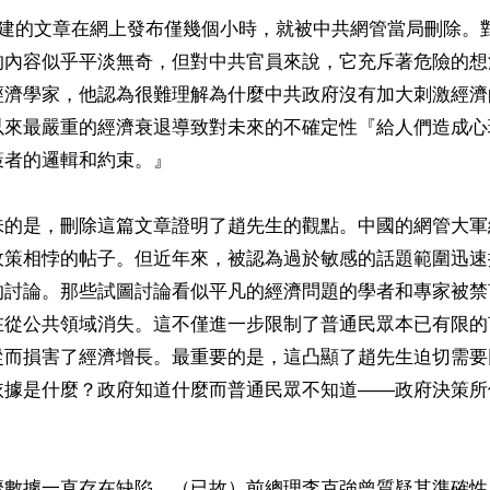
趙建的文章在網上發布僅幾個小時，就被中共網管當局刪除。
的內容似乎平淡無奇，但對中共官員來說，它充斥著危險的想
經濟學家，他認為很難理解為什麼中共政府沒有加大刺激經濟
以來最嚴重的經濟衰退導致對未來的不確定性『給人們造成心
者的邏輯和約束。』

味的是，刪除這篇文章證明了趙先生的觀點。中國的網管大軍
政策相悖的帖子。但近年來，被認為過於敏感的話題範圍迅速
的討論。那些試圖討論看似平凡的經濟問題的學者和專家被禁
在從公共領域消失。這不僅進一步限制了普通民眾本已有限的
從而損害了經濟增長。最重要的是，這凸顯了趙先生迫切需要
依據是什麼？政府知道什麼而普通民眾不知道——政府決策所
濟數據一直存在缺陷。（已故）前總理李克強曾質疑其準確性