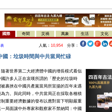
國際
奇聞
災禍
萬象
生活
文化
人氣：
10,954
分享：
發表
中國：垃圾時間與中共當局忙碌
】隨著世界第二大經濟體中國的增長模式看似
中國許多人正在哀嘆所謂的「歷史的垃圾時
們被裹挾在中國共產黨當局所宣揚的百年未遇
能為力。與此同時，中共當局正在採取各種積
限制重要經濟數據的發布以應對當下明顯嚴重
這一局面讓中外專家和觀察家不禁納悶：中國