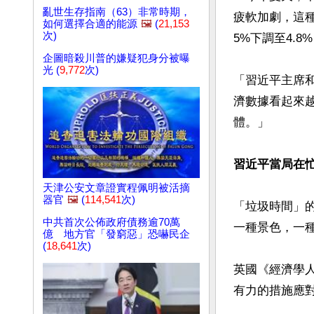
亂世生存指南（63）非常時期，
疲軟加劇，這種
如何選擇合適的能源
🖼️
(
21,153
次)
5%下調至4.8
企圖暗殺川普的嫌疑犯身分被曝
光 (
9,772
次)
「習近平主席
濟數據看起來
體。」

習近平當局在
天津公安文章證實程佩明被活摘
器官
🖼️
(
114,541
次)
「垃圾時間」
中共首次公佈政府債務逾70萬
一種景色，一種
億 地方官「發窮惡」恐嚇民企
(
18,641
次)
英國《經濟學
有力的措施應對