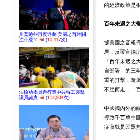
的經濟政策是根
百年未遇之大
川普險些再度遇刺 美國老百姓關
注什麼？
🖼️
(
10,417
次)
據美國之音報導
馬，反覆宣揚
「百年未遇之
自部署」的三
重的打擊，隨
不脛而走，「百
法輪功學員遊行遭中共特工襲擊
議員譴責
🖼️
(
112,904
次)
中國國內外的
導致千百萬中
症狀就是民眾