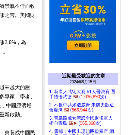
濟景氣不佳而收
漲之苦。美國財
漲2.8%，為
」

近期最受歡迎的文章
2024年9月15日
越來越大的壓
1. 新唐人武術大賽 51人晉決賽 選
多專家、學者、
手體悟武德
🖼️
(
1,036,890
次)
2. 不畏中共滲透威脅 朱虞夫歡迎
後，中國經濟增
會爆滿
🖼️
(
966,944
次)
重新啟動。

3. 青島路虎女惹怒全國退伍軍人
衝向青島
🖼️▶️
(
965,368
次)
4. 震撼！中國出現組團殺黨官 網
，會養成中國民