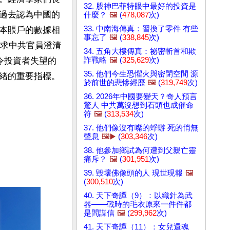
32. 股神巴菲特眼中最好的投資是
過去認為中國的
什麼？
🖼️
(
478,087
次)
33. 中南海傳真：習換了零件 有些
本賬戶的數據相
事忘了
🖼️
(
338,845
次)
要求中共官員澄清
34. 五角大樓傳真：祕密斬首和欺
詐戰略
🖼️
(
325,629
次)
令投資者失望的
35. 他們今生恐懼火與密閉空間 源
緒的重要指標。
於前世的悲慘經歷
🖼️
(
319,749
次)
36. 2026年中國要變天？奇人預言
驚人 中共萬沒想到石頭也成催命
符
🖼️
(
313,534
次)
37. 他們像沒有嘴的蜉蝣 死的悄無
聲息
🖼️▶️
(
303,346
次)
38. 他參加鄉試為何遭到父親亡靈
痛斥？
🖼️
(
301,951
次)
39. 毀壞佛像頭的人 現世現報
🖼️
(
300,510
次)
40. 天下奇譚（9）：以織針為武
器——戰時的毛衣原來一件件都
是間諜信
🖼️
(
299,962
次)
41. 天下奇譚（11）：女兒還魂