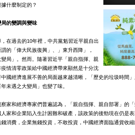
據什麼制定的？

變局的變調與變味
，在過去的10年裡，中共黨魁習近平親自出
所謂的「偉大民族復興」、」東升西降」，
大變局」。然而。隨著習近平「親自指揮、親
年疫情清零政策給中國經濟帶來顯然是十分沈
著中國經濟進展不善的局面越來越清晰，「歷史的垃圾時間」
年未遇之大變局」也變了味。

觀察家和經濟專家們普遍認為，「親自指揮、親自部署」的「
國人家和企業陷入生計困難和破產，該政策的後勁現在仍是表
無錢消費，企業無錢投資，不敢投資，中國經濟面臨通貨收縮的