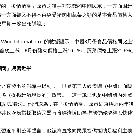
年的「疫情清零」政策之後手裡缺錢的中國民眾，一方面因經
另一方面卻又不得不再經受豬肉和蔬菜之類的基本食品價格大
B星期一發出報導說：

ind Information）的數據顯示，中國8月份食品價格同比上
來首次上漲。8月份豬肉價格上漲16.1%，蔬菜價格上漲21.8%。
時間」與習近平
從北京發出的報導中提到，「世界第二大經濟體（中國）面臨
更多（提振經濟增長的）政策。」這一說法也是中國國內外眾
同說法/看法。他們認為，在『疫情清零』政策結束將近兩年
中共政府應當採取給民眾直接經濟援助等措施使經濟得以快速
魁習近平則公開聲言，他認為直接向民眾提供援助是福利主義