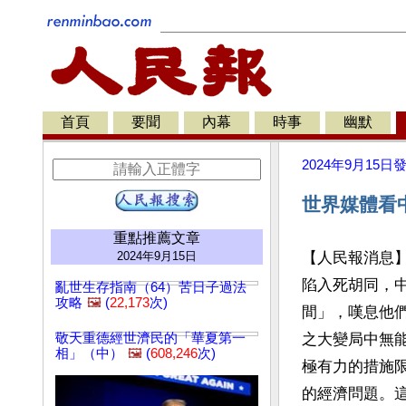
首頁
要聞
內幕
時事
幽默
2024年9月15日
世界媒體看
重點推薦文章
2024年9月15日
【人民報消息
陷入死胡同，
亂世生存指南（64）苦日子過法
攻略
🖼️
(
22,173
次)
間」，嘆息他
敬天重德經世濟民的「華夏第一
之大變局中無
相」（中）
🖼️
(
608,246
次)
極有力的措施
的經濟問題。