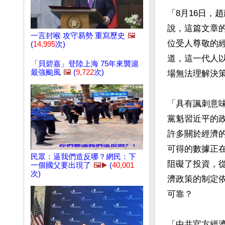
「8月16日，
說，這篇文章
一言封喉 攻守易勢 重寫歷史
🖼️
位受人尊敬的
(
14,995
次)
道，這一代人
「貝碧嘉」登陸上海 75年來襲滬
最強颱風
🖼️
(
9,722
次)
場無法理解決策
「具有諷刺意
黨魁習近平的
許多關於經濟
可得的數據正
民眾：逼我們造反哪？網民：下
阻礙了投資，
一個國父要出現了
🖼️▶️
(
40,001
次)
濟政策的制定
可靠？

「中共官方經