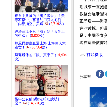
期以來一直抱
數據會逐漸變
來自中共國的「鴉片戰爭」？美
專家指中共蓄意利用芬太尼從
互矛盾——海關
「內部掏空」美國
🖼️
(
9,719
次)
這些數據。但最
經濟寒流不只「凍」到「舌尖上
是，中國證券
的中國」 (
9,800
次)
現在這些數據
颱風貝碧嘉直逼上海 上海萬人大
逃亡！
▶️
(
36,584
次)
文章網址: http://w
打印機版
延遲退休的「狼」真來了 (
14,404
次)
分享至：
當年公安部感謝法輪功說明什
麼？
🖼️
(
14,581
次)