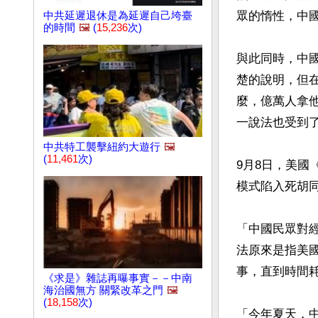
眾的惰性，中國
中共延遲退休是為延遲自己垮臺
的時間
🖼️
(
15,236
次)
與此同時，中
楚的說明，但
麼，億萬人拿
一說法也受到了
中共特工襲擊紐約大遊行
🖼️
(
11,461
次)
9月8日，美
模式陷入死胡同
「中國民眾對
法原來是指美
事，直到時間耗
《求是》雜誌再曝事實－－中南
海治國無方 關緊改革之門
🖼️
(
18,158
次)
「今年夏天，