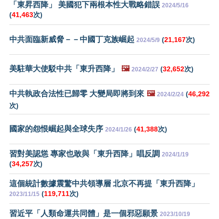
「東昇西降」 美國犯下兩根本性大戰略錯誤
2024/5/16
(
41,463
次)
中共面臨新威脅－－中國丁克族崛起
(
21,167
次)
2024/5/9
美駐華大使駁中共「東升西降」
🖼️
(
32,652
次)
2024/2/27
中共執政合法性已歸零 大變局即將到來
🖼️
(
46,292
2024/2/24
次)
國家的怨恨崛起與全球失序
(
41,388
次)
2024/1/26
習對美認慫 專家也敢與「東升西降」唱反調
2024/1/19
(
34,257
次)
這個統計數據震驚中共領導層 北京不再提「東升西降」
(
119,711
次)
2023/11/15
習近平「人類命運共同體」是一個邪惡願景
2023/10/19