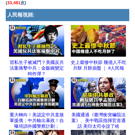
(
33,481
次)
人民報視頻:
習私生子被滅門？美國反共
史上最慘中秋節 幾億人不吃
法案痛擊中共；金飯碗變定
月餅 月餅崩盤 ｜ #人民報
時炸彈？
重大轉向！美認定中共直接
美國通過《臺灣衝突嚇阻法
軍援俄；中共輸出暴政！自
案》、美中戰區指揮官首通
曝培訓外國警察計劃；
話 美印太司令說了啥