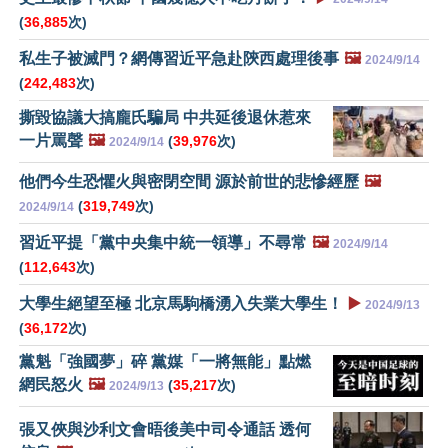
(
36,885
次)
私生子被滅門？網傳習近平急赴陝西處理後事
🖼️
2024/9/14
(
242,483
次)
撕毀協議大搞龐氏騙局 中共延後退休惹來
一片罵聲
🖼️
(
39,976
次)
2024/9/14
他們今生恐懼火與密閉空間 源於前世的悲慘經歷
🖼️
(
319,749
次)
2024/9/14
習近平提「黨中央集中統一領導」不尋常
🖼️
2024/9/14
(
112,643
次)
大學生絕望至極 北京馬駒橋湧入失業大學生！
▶️
2024/9/13
(
36,172
次)
黨魁「強國夢」碎 黨媒「一將無能」點燃
網民怒火
🖼️
(
35,217
次)
2024/9/13
張又俠與沙利文會晤後美中司令通話 透何