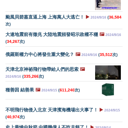
颱風貝碧嘉直逼上海 上海萬人大逃亡！
▶️
(
36,584
2024/9/16
次)
大連地震前有徵兆 大陸地震頻發昭示政權不穩
🖼️
2024/9/16
(
34,267
次)
俄羅斯權力中心將發生重大變化？
🖼️
(
35,512
次)
2024/9/16
天津北京神祕飛行物帶給人們的思索
🖼️
(
335,266
次)
2024/9/16
種善因 結善果
🖼️
(
611,240
次)
2024/9/15
不明飛行物侵入北京 天津濱海機場出大事了！
▶️
2024/9/15
(
40,974
次)
史上最慘中秋節 中國幾億人不吃月餅了！
▶️
2024/9/14