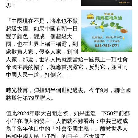
界：

「中國現在不是，將來也不做
超級大國。如果中國有朝一日
變了顏色，變成一個超級大
國，也在世界上稱王稱霸，到
處欺負人家，侵略人家，剝削
人家，那麼，世界人民就應當給中國戴上一頂社會
帝國主義的帽子，就應當揭露它，反對它，並且同
中國人民一道，打倒它。」

時光荏苒，彈指間半個世紀過去。今年9月，聯合國
將舉行第79屆聯大。

值此2024年聯大召開之際，如果重溫一下50年前鄧
小平在聯大的發言，人們就不難看出：中共已經成
為了當年他口中的「社會帝國主義」。離被世界人
民和中國人民「打倒」的日子，不太遠了。
