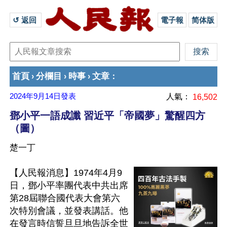
↺ 返回 
電子報
简体版
首頁
分欄目
時事
文章
›
›
›
：
2024年9月14日
發表
人氣：
16,502
鄧小平一語成讖 習近平「帝國夢」驚醒四方
（圖）
楚一丁
【人民報消息】1974年4月9
日，鄧小平率團代表中共出席
第28屆聯合國代表大會第六
次特別會議，並發表講話。他
在發言時信誓旦旦地告訴全世