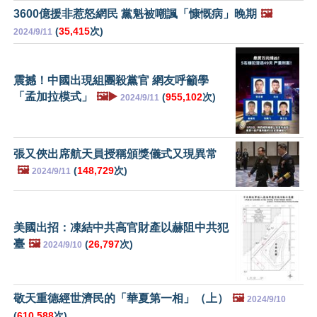
3600億援非惹怒網民 黨魁被嘲諷「慷慨病」晚期
🖼️
(
35,415
次)
2024/9/11
震撼！中國出現組團殺黨官 網友呼籲學
「孟加拉模式」
🖼️▶️
(
955,102
次)
2024/9/11
張又俠出席航天員授稱頒獎儀式又現異常
🖼️
(
148,729
次)
2024/9/11
美國出招：凍結中共高官財產以赫阻中共犯
臺
🖼️
(
26,797
次)
2024/9/10
敬天重德經世濟民的「華夏第一相」（上）
🖼️
2024/9/10
(
610,588
次)