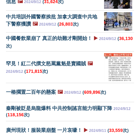
信息
🖼️
(
31,624
次)
2024/9/12
中共培訓外國警察挨批 加拿大調查中共地
下警察獲讚
🖼️
(
26,803
次)
2024/9/12
中國餐飲業崩了 真正的劫難才剛開始！
▶️
(
36,130
2024/9/12
次)
罕見！紅二代撰文怒罵黨魁是賣國賊
🖼️
(
171,815
次)
2024/9/12
一樁擱置二百年的懸案
🖼️
(
609,896
次)
2024/9/12
秦剛被貶是烏龍爆料 中共控制謠言能力明顯下降
2024/9/12
(
118,156
次)
廣州現狀！服裝業崩盤 一片哀嚎！
▶️
(
33,559
次)
2024/9/11