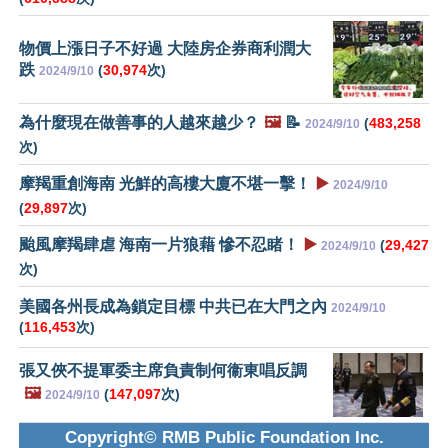
物價上漲日子不好過 大陸房企券商利潤大
跌
(
30,974
次)
2024/9/10
為什麼現在做善事的人越來越少？
🖼️
📝
(
483,258
2024/9/10
次)
摩羯重創海南 光鮮的高樓大廈不堪一擊！
▶️
2024/9/10
(
29,897
次)
颱風摩羯肆虐 海南一片狼藉 慘不忍睹！
▶️
(
29,427
2024/9/10
次)
美國各州長成為鎖定目標 中共已在大門之內
2024/9/10
(
116,453
次)
張又俠不提軍委主席負責制何衞東唱反調
🖼️
(
147,097
次)
2024/9/10
Copyright© RMB Public Foundation Inc.