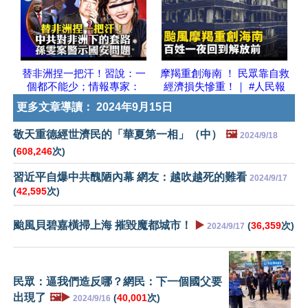
替非洲捏一把汗！習說：一
摩羯重創海南 ！ 民眾靠自救
個都不能少；情報專家：
經濟損失慘重！｜ #人民報
更多文章導讀：
2024年9月15日
敬天重德經世濟民的「華夏第一相」（中）
🖼️
2024/9/18
(
608,246
次)
習近平自爆中共醜陋內幕 網友：越吹越死的難看
2024/9/17
(
42,595
次)
颱風貝碧嘉橫掃上海 摧毀魔都城市！
▶️
(
36,359
次)
2024/9/17
民眾：逼我們造反哪？網民：下一個國父要
出現了
🖼️▶️
(
40,001
次)
2024/9/16