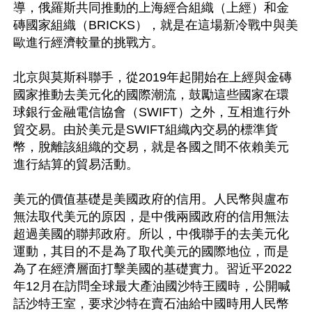
導，俄羅斯共同推動的上海經合組織（上經）和金
磚國家組織（BRICKS），就是在這場新冷戰中與美
歐進行經濟較量的挑戰方。

北京與莫斯科聯手，從2019年起開始在上經與金磚
國家推動去美元化的國際潮流，鼓勵這些國家在環
球銀行金融電信協會（SWIFT）之外，互相進行外
貿交易。由於美元是SWIFT組織內交易的標準貨
幣，脫離該組織的交易，就是各國之間不依賴美元
進行結算的貿易活動。

美元的價值基礎是美國政府的信用。人民幣與盧布
無法取代美元的原因，是中俄兩國政府的信用無法
超過美國的聯邦政府。所以，中俄聯手的去美元化
運動，其目的不是為了取代美元的國際地位，而是
為了在經濟層面打擊美國的基礎實力。習近平2022
年12月在訪問全球最大產油國沙特王國時，公開喊
話沙特王室，要求沙特在賣石油給中國時用人民幣