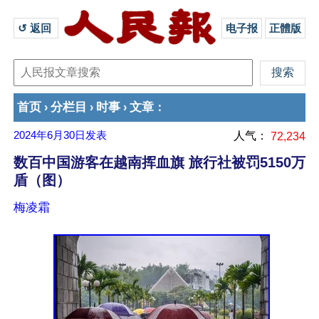
↺ 返回 
电子报
正體版
首页
分栏目
时事
文章
›
›
›
：
2024年6月30日
发表
人气：
72,234
数百中国游客在越南挥血旗 旅行社被罚5150万
盾（图）
梅凌霜