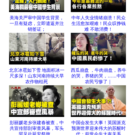
美海关严审中国学生背景，
中年人失业情绪崩溃！民众
一旦有疑虑，立即遣返并注
生活愈加艰难！民众叹挣钱
销签证；
难 不敢消费！
北京冰雹如下雪 地面积冰一
西瓜崩盘 ，牛肉崩盘，养牛
尺多深！山东河南持续大旱
的哭，养猪的哭，……中国
农作物枯死
农民亏惨了｜
彭丽媛老乡张建春被查，中
中国会发生大事！英国派克
共宣传部刮审查风暴，军头
预测世界迎来伟大的苏醒时
罕见赴延安祭旗，
代；前世今生大有关系