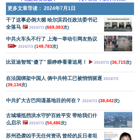
更多文章导读：
2024年7月1日
干了这事必倒大楣 哈尔滨四任政法委书记
全落马
🖼️
(
669,083
次)
2024/7/3
中共火车头不行了 上海一举动引网友热议
🖼️▶️
(
149,783
次)
2024/7/3
比亚迪智驾“傻了” 眼睁睁看著追尾！
▶️
(
36,715
次)
2024/7/3
在法国绑架中国人 俩中共特工已被悄悄驱逐
2024/7/3
(
39,134
次)
中共扩大古巴间谍基地目的何在？
(
38,642
次)
2024/7/3
古城墙抵挡洪水守护百姓平安 带给我们什
么启示
🖼️
(
54,486
次)
2024/7/3
苏州恐袭凶手无任何资讯 曾经的反日者坦