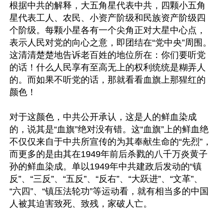
根据中共的解释，大五角星代表中共，四颗小五角
星代表工人、农民、小资产阶级和民族资产阶级四
个阶级。每颗小星各有一个尖角正对大星中心点，
表示人民对党的向心之意，即团结在“党中央”周围。
这清清楚楚地告诉老百姓的地位所在：你们要听党
的话！什么人民享有至高无上的权利统统是糊弄人
的。而如果不听党的话，那就看看血旗上那猩红的
颜色！

对于这颜色，中共公开承认，这是人的鲜血染成
的，说其是“血旗”绝对没有错。这“血旗”上的鲜血绝
不仅仅来自于中共所宣传的为其奉献生命的“先烈”，
而更多的是由其在1949年前后杀戮的八千万炎黄子
孙的鲜血染成。单以1949年中共建政后发动的“镇
反”、“三反”、“五反”、“反右”、“大跃进”、“文革”、
“六四”、“镇压法轮功”等运动看，就有相当多的中国
人被其迫害致死、致残，家破人亡。
