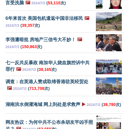
言受洗脑
🖼️
(
53,110
次)
2024/7/3
6年来首次 美国包机遣返中国非法移民
🖼️
(
39,357
次)
2024/7/3
李强遭暗批 房地产三信号大不妙！
🖼️
(
150,863
次)
2024/7/3
七一反共反暴政 南加华人烧血旗控诉中共
罪行
🖼️
(
38,165
次)
2024/7/2
调查：在英港人赞成取缔香港驻英经贸处
🖼️
(
713,708
次)
2024/7/2
湖南洪水倒灌淹城 网上到处是求救声
▶️
(
38,780
次)
2024/7/2
网友热议：为何中共不公布杀胡友平凶手照
片？
🖼️
(
62,650
次)