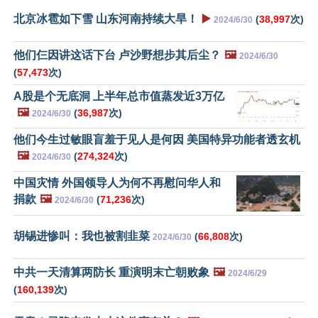
北京冰雹如下雪 山东河南持续大旱！
▶️
(
38,997
次)
2024/6/30
他们仨因讲这话下台 卢沙野想步其后尘？
🖼️
2024/6/30
(
57,473
次)
A股是个无底洞 上半年总市值蒸发近3万亿
🖼️
(
36,987
次)
2024/6/30
他们今生过敏眼盲羞于见人是何因 美国特异功能者透玄机
🖼️
(
274,324
次)
2024/6/30
中国灾情 外国领导人为何不再慰问华人和
捐款
🖼️
(
71,236
次)
2024/6/30
胡锡进惨叫：我也被割韭菜
(
66,808
次)
2024/6/30
中共一天清算两防长 重演明末亡朝败象
🖼️
2024/6/29
(
160,139
次)