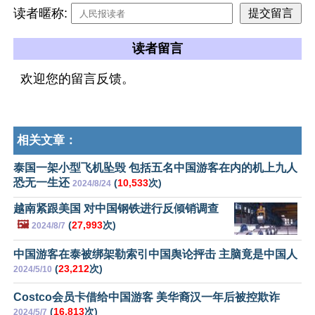
读者暱称:
读者留言
欢迎您的留言反馈。
相关文章：
泰国一架小型飞机坠毁 包括五名中国游客在内的机上九人
恐无一生还
(
10,533
次)
2024/8/24
越南紧跟美国 对中国钢铁进行反倾销调查
🖼️
(
27,993
次)
2024/8/7
中国游客在泰被绑架勒索引中国舆论抨击 主脑竟是中国人
(
23,212
次)
2024/5/10
Costco会员卡借给中国游客 美华裔汉一年后被控欺诈
(
16,813
次)
2024/5/7