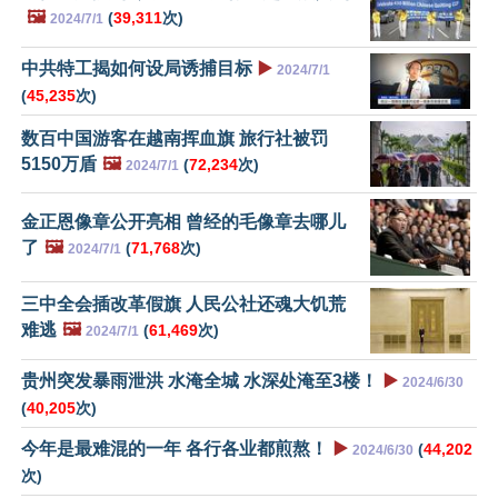
🖼️
(
39,311
次)
2024/7/1
中共特工揭如何设局诱捕目标
▶️
2024/7/1
(
45,235
次)
数百中国游客在越南挥血旗 旅行社被罚
5150万盾
🖼️
(
72,234
次)
2024/7/1
金正恩像章公开亮相 曾经的毛像章去哪儿
了
🖼️
(
71,768
次)
2024/7/1
三中全会插改革假旗 人民公社还魂大饥荒
难逃
🖼️
(
61,469
次)
2024/7/1
贵州突发暴雨泄洪 水淹全城 水深处淹至3楼！
▶️
2024/6/30
(
40,205
次)
今年是最难混的一年 各行各业都煎熬！
▶️
(
44,202
2024/6/30
次)