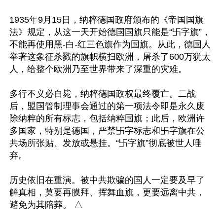
1935年9月15日，纳粹德国政府颁布的《帝国国旗
法》规定，从这一天开始德国国旗只能是“卐字旗”，
不能再使用黑-白-红三色旗作为国旗。从此，德国人
举著这象征杀戮的旗帜横扫欧洲，屠杀了600万犹太
人，给整个欧洲乃至世界带来了深重的灾难。

多行不义必自毙，纳粹德国政权最终覆亡。二战
后，盟国管制理事会通过的第一项法令即是永久废
除纳粹的所有标志，包括纳粹国旗；此后，欧洲许
多国家，特别是德国，严禁卐字标志和卐字旗在公
共场所张贴、发放或悬挂。“卐字旗”彻底被世人唾
弃。

历史依旧在重演。被中共欺骗的国人一定要及早了
解真相，莫要再膜拜、挥舞血旗，更要远离中共，
避免为其陪葬。 △
