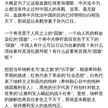
大概是为了让这面血旗红得更加燿眼，中共迄今为
止都没有停止过对中国人的杀戮、迫害。毫无疑
问，血旗将中共统治中国的目的已经明明白白昭告
天下，那就是以杀戮华夏子孙为己任。

一个将党置于人民之上的“国旗”，一个由人民的鲜血
染红的“国旗”，一个将中共狰狞面目宣告于天下的
“国旗”，中国人有什么可以引以为自豪的呢？有什么
理由要对其顶礼膜拜呢？有什么必要将其视为“国旗”
呢？

想想当年纳粹名为“血之旗”的“卐字旗”，根据希特勒
早期的描述：红色代表了革命的“社会思想”，白色代
表了纳粹主义和高尚的纯种（希特勒心目中的纯种
德国雅利安人），黑色的卐字代表了特别针对犹太
世界的“让雅利安人崛起的战斗任务”。显然，纳粹党
的旗帜也将其任务告之于天下，那就是杀戮犹太
人，保持雅利安人的血统纯正。
