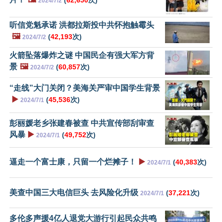
2024/7/2
听信党魁承诺 洪都拉斯投中共怀抱触霉头
🖼️
(
42,193
次)
2024/7/2
火箭坠落爆炸之谜 中国民企有强大军方背
景
🖼️
(
60,857
次)
2024/7/2
“走线”大门关闭？美海关严审中国学生背景
▶️
(
45,536
次)
2024/7/1
彭丽媛老乡张建春被查 中共宣传部刮审查
风暴
▶️
(
49,752
次)
2024/7/1
逼走一个富士康，只留一个烂摊子！
▶️
(
40,383
次)
2024/7/1
美查中国三大电信巨头 去风险化升级
(
37,221
次)
2024/7/1
多伦多声援4亿人退党大游行引起民众共鸣