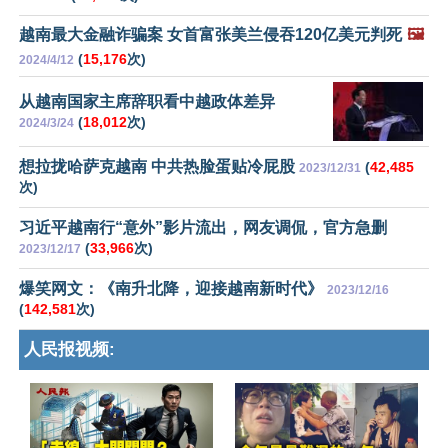
越南最大金融诈骗案 女首富张美兰侵吞120亿美元判死
🖼️
(
15,176
次)
2024/4/12
从越南国家主席辞职看中越政体差异
(
18,012
次)
2024/3/24
想拉拢哈萨克越南 中共热脸蛋贴冷屁股
(
42,485
2023/12/31
次)
习近平越南行“意外”影片流出，网友调侃，官方急删
(
33,966
次)
2023/12/17
爆笑网文：《南升北降，迎接越南新时代》
2023/12/16
(
142,581
次)
人民报视频: