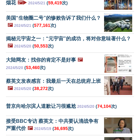
烟花
🖼️▶️
(
59,419
次)
2024/5/21
美国“生物圈二号”的惨败告诉了我们什么？
🖼️
(
577,161
次)
2024/5/21
揭秘元宇宙之一：“元宇宙”的成功，将对你意味著什么？
🖼️
(
50,553
次)
2024/5/20
大陆网友：找你的肯定不是好事
🖼️
(
53,460
次)
2024/5/20
蔡英文发表感言：我最后一天在总统府上班
🖼️
(
38,272
次)
2024/5/20
普京向哈尔滨人道歉让习很尴尬
(
74,104
次)
2024/5/20
接受BBC专访 蔡英文：中共要认清战争有
严重代价
🖼️
(
36,695
次)
2024/5/19