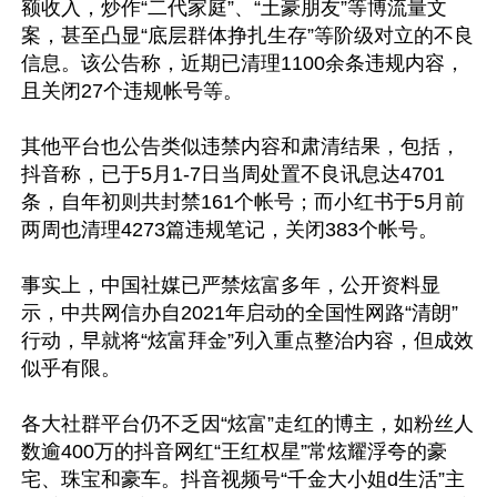
额收入，炒作“二代家庭”、“土豪朋友”等博流量文
案，甚至凸显“底层群体挣扎生存”等阶级对立的不良
信息。该公告称，近期已清理1100余条违规内容，
且关闭27个违规帐号等。

其他平台也公告类似违禁内容和肃清结果，包括，
抖音称，已于5月1-7日当周处置不良讯息达4701
条，自年初则共封禁161个帐号；而小红书于5月前
两周也清理4273篇违规笔记，关闭383个帐号。

事实上，中国社媒已严禁炫富多年，公开资料显
示，中共网信办自2021年启动的全国性网路“清朗”
行动，早就将“炫富拜金”列入重点整治内容，但成效
似乎有限。

各大社群平台仍不乏因“炫富”走红的博主，如粉丝人
数逾400万的抖音网红“王红权星”常炫耀浮夸的豪
宅、珠宝和豪车。抖音视频号“千金大小姐d生活”主