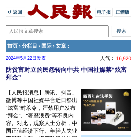
↺ 返回 
电子报
正體版
首页
分栏目
国际
文章
›
›
›
：
2024年5月22日
发表
人气：
16,920
防贫富对立的民怨转向中共 中国社媒禁“炫富
拜金”
【人民报消息】腾讯、抖音、
微博等中国社媒平台近日祭出
“炫富”封杀令，严禁用户发布
“拜金”、“奢靡浪费”等不良内
容。对此，观察人士分析，中
国正值经济下行、年轻人失业