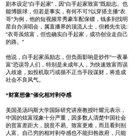
剧本设定“白手起家”，因“白手起家致富”既励志、也
能博眼球，但若是事实，有何不可?以穿搭主播“衣
哥”为例，他的短视频常秀豪车配保镖，钱多到找明
星自办演唱会，属直播界的顶流人士，但赖先生说:
“衣哥虽炫富，但也确实白手起家，成功创业走自己
的路。”

他说，白手起家虽励志，但负面影响是炒作“一夜暴
富”恐误导人们，特别是未成年人，为快速致富而误
入歧途，如投机取巧或循不正当手段谋财，将造成
社会不良风气。

“财富想像”催化相对剥夺感
美国圣汤玛斯大学国际研究讲座教授叶耀元表示，
中国的炫富现象十分严重，因多数人清楚中国社会
的贫富差距大，脱贫不易、致富更难，而且看到别
人富、自己穷的相对剥夺感也不能归咎政府，只能