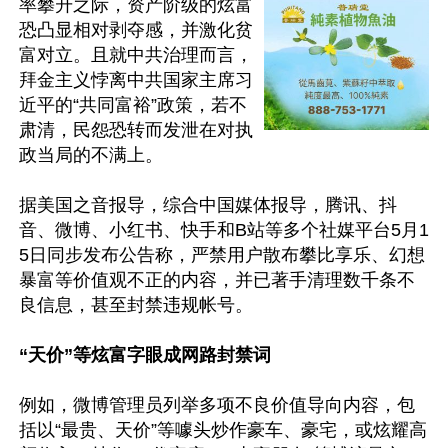
率攀升之际，资产阶级的炫富
恐凸显相对剥夺感，并激化贫
富对立。且就中共治理而言，
拜金主义悖离中共国家主席习
近平的“共同富裕”政策，若不
肃清，民怨恐转而发泄在对执
政当局的不满上。

据美国之音报导，综合中国媒体报导，腾讯、抖
音、微博、小红书、快手和B站等多个社媒平台5月1
5日同步发布公告称，严禁用户散布攀比享乐、幻想
暴富等价值观不正的内容，并已著手清理数千条不
良信息，甚至封禁违规帐号。

“天价”等炫富字眼成网路封禁词
例如，微博管理员列举多项不良价值导向内容，包
括以“最贵、天价”等噱头炒作豪车、豪宅，或炫耀高