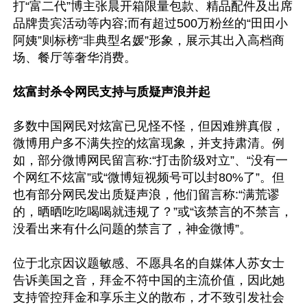
打“富二代”博主张晨开箱限量包款、精品配件及出席
品牌贵宾活动等内容;而有超过500万粉丝的“田田小
阿姨”则标榜“非典型名媛”形象，展示其出入高档商
场、餐厅等奢华消费。

炫富封杀令网民支持与质疑声浪并起
多数中国网民对炫富已见怪不怪，但因难辨真假，
微博用户多不满失控的炫富现象，并支持肃清。例
如，部分微博网民留言称:“打击阶级对立”、“没有一
个网红不炫富”或“微博短视频号可以封80%了”。但
也有部分网民发出质疑声浪，他们留言称:“满荒谬
的，晒晒吃吃喝喝就违规了？”或“该禁言的不禁言，
没看出来有什么问题的禁言了，神金微博”。

位于北京因议题敏感、不愿具名的自媒体人苏女士
告诉美国之音，拜金不符中国的主流价值，因此她
支持管控拜金和享乐主义的散布，才不致引发社会