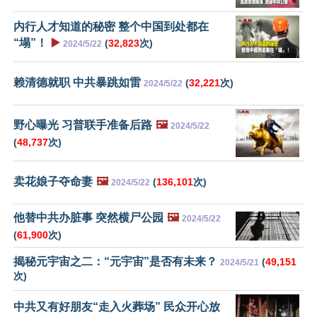
内行人才知道的秘密 整个中国到处都在
“塌”！
▶️
(
32,823
次)
2024/5/22
赖清德就职 中共暴跳如雷
(
32,221
次)
2024/5/22
野心曝光 习普联手准备后路
🖼️
2024/5/22
(
48,737
次)
卖花娘子夺命妻
🖼️
(
136,101
次)
2024/5/22
他替中共办脏事 突然横尸公园
🖼️
2024/5/22
(
61,900
次)
揭秘元宇宙之二：“元宇宙”是否有未来？
(
49,151
2024/5/21
次)
中共又有好朋友“走入火葬场” 民众开心放