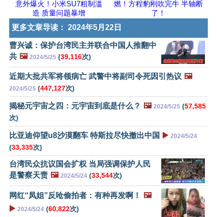
意外爆火！小米SU7粗制滥
燃！方程豹刚吹完牛 半轴断
造 质量问题暴增
了！
更多文章导读：
2024年5月22日
曹兴诚：保护台湾民主并联合中国人推翻中
共
🖼️
(
39,116
次)
2024/5/25
近期大批共军将领病亡 武警中将副司令死因引热议
🖼️
(
447,127
次)
2024/5/25
揭秘元宇宙之四：元宇宙到底是什么？
🖼️
(
57,585
2024/5/25
次)
比亚迪仰望u8沙漠翻车 特斯拉尽快撤出中国
▶️
2024/5/24
(
33,335
次)
台湾民众抗议国会扩权 当局强调保护人民
是警察天责
🖼️
(
33,544
次)
2024/5/24
网红“凤姐”反呛偷拍者：有种再发啊！
🖼️
▶️
(
60,822
次)
2024/5/24