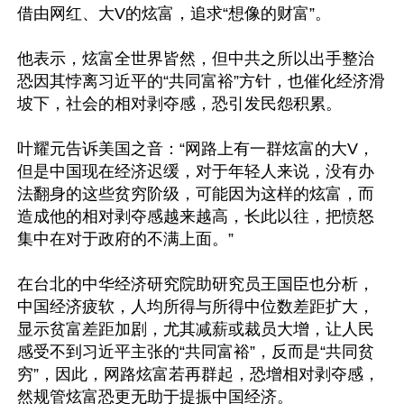
借由网红、大V的炫富，追求“想像的财富”。

他表示，炫富全世界皆然，但中共之所以出手整治
恐因其悖离习近平的“共同富裕”方针，也催化经济滑
坡下，社会的相对剥夺感，恐引发民怨积累。

叶耀元告诉美国之音：“网路上有一群炫富的大V，
但是中国现在经济迟缓，对于年轻人来说，没有办
法翻身的这些贫穷阶级，可能因为这样的炫富，而
造成他的相对剥夺感越来越高，长此以往，把愤怒
集中在对于政府的不满上面。”

在台北的中华经济研究院助研究员王国臣也分析，
中国经济疲软，人均所得与所得中位数差距扩大，
显示贫富差距加剧，尤其减薪或裁员大增，让人民
感受不到习近平主张的“共同富裕”，反而是“共同贫
穷”，因此，网路炫富若再群起，恐增相对剥夺感，
然规管炫富恐更无助于提振中国经济。
