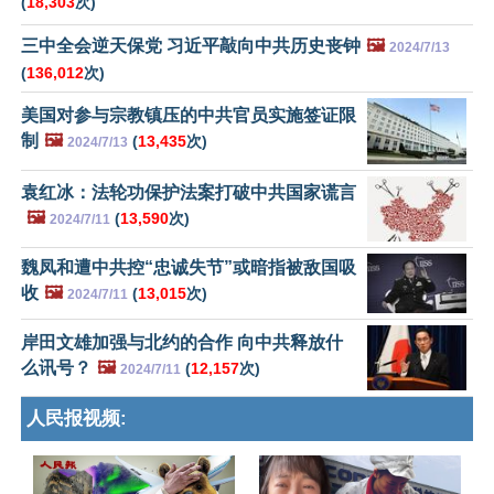
(
18,303
次)
三中全会逆天保党 习近平敲向中共历史丧钟
🖼️
2024/7/13
(
136,012
次)
美国对参与宗教镇压的中共官员实施签证限
制
🖼️
(
13,435
次)
2024/7/13
袁红冰：法轮功保护法案打破中共国家谎言
🖼️
(
13,590
次)
2024/7/11
魏凤和遭中共控“忠诚失节”或暗指被敌国吸
收
🖼️
(
13,015
次)
2024/7/11
岸田文雄加强与北约的合作 向中共释放什
么讯号？
🖼️
(
12,157
次)
2024/7/11
人民报视频: