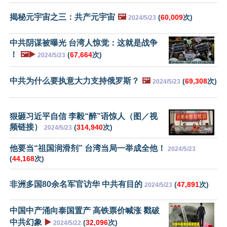
揭秘元宇宙之三：共产元宇宙
🖼️
(
60,009
次)
2024/5/23
中共阴谋被曝光 台湾人惊觉：这就是战争
！
🖼️▶️
(
67,664
次)
2024/5/23
中共为什么要执意大力支持俄罗斯？
🖼️
(
69,308
次)
2024/5/23
狠砸习近平自信 李毅“醉”语惊人（图／视
频链接）
(
314,940
次)
2024/5/23
他要当“祖国润滑剂” 台湾当局一举成全他！
2024/5/23
(
44,168
次)
非洲多国80余名军官访华 中共有目的
(
47,891
次)
2024/5/23
中国中产涌向泰国置产 高铁票价喊涨 戳破
中共幻象
▶️
(
32,096
次)
2024/5/22