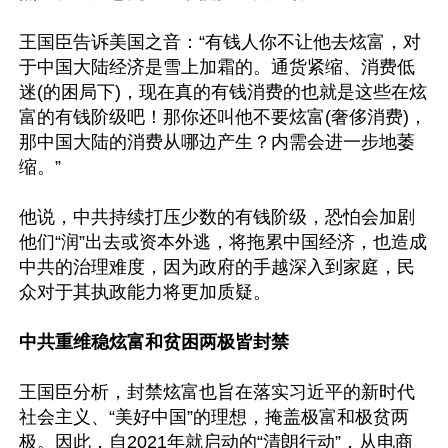
王国臣告诉美国之音：“有钱人你不让他去炫富，对
于中国大陆经济是雪上加霜的。通货紧缩、消费低
迷(的困局下)，现在真的有钱消费的也就是这些在炫
富的有钱阶级吧！那你还叫他不要炫富(奢侈消费)，
那中国大陆的消费从哪边产生？内需会进一步地萎
缩。”

他说，中共持续打压少数的有钱阶级，恐怕会加剧
他们“润”出去或资本外逃，将拖累中国经济，也造成
中共的治理难度，因为政府的手越深入到家庭，民
众对于其执政能力将更加质疑。

中共重维稳炫富和贫困两极皆封禁
王国臣分析，封禁炫富也旨在落实习近平的新时代
社会主义、“美好中国”的理想，掩盖极富和极贫两
极。因此，自2021年就启动的“清朗行动”，从电商