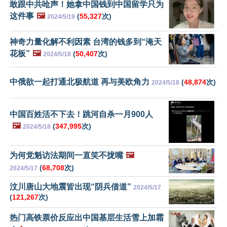
敢跟中共呛声！她拿中国钱到中国留学只为
这件事
🖼️
(
55,327
次)
2024/5/19
神奇力量化解不利因素 台湾的钱多到“淹天
花板”
🖼️
(
50,407
次)
2024/5/18
中俄欲一起打通北极航道 再与美欧角力
(
48,874
次)
2024/5/18
中国百姓活不下去！跳河自杀一月900人
🖼️
(
347,995
次)
2024/5/18
为何党魁访法期间一直笑不拢嘴
🖼️
(
68,708
次)
2024/5/17
汶川唐山大地震皆出现“阴兵借道”
2024/5/17
(
121,267
次)
热门高铁票价反应出中国基层生活雪上加霜