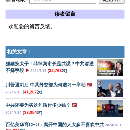
读者留言
欢迎您的留言反馈。
相关文章：
狸猫换太子！菲律宾市长是共谍？中共渗透
不择手段
▶️
(
32,763
次)
2024/7/15
川普遇刺后 中共外交部为何透习一举动
🖼️
(
41,267
次)
2024/7/15
中共还要为买这句话付多少钱？
🖼️
(
37,984
次)
2024/7/14
百亿美华裔CEO：离开中国的人大多不喜欢中共
2024/7/13