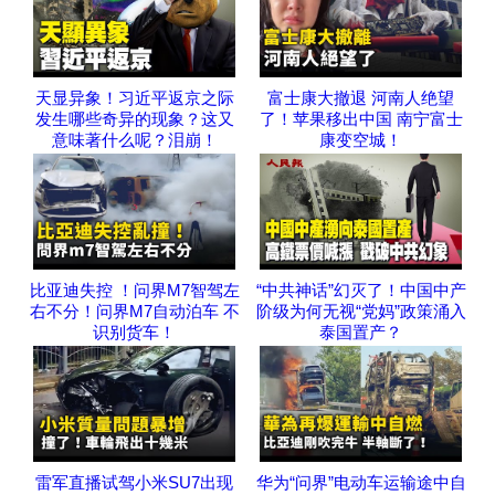
天显异象！习近平返京之际
富士康大撤退 河南人绝望
发生哪些奇异的现象？这又
了！苹果移出中国 南宁富士
意味著什么呢？泪崩！
康变空城！
比亚迪失控 ！问界M7智驾左
“中共神话”幻灭了！中国中产
右不分！问界M7自动泊车 不
阶级为何无视“党妈”政策涌入
识别货车！
泰国置产？
雷军直播试驾小米SU7出现
华为“问界”电动车运输途中自