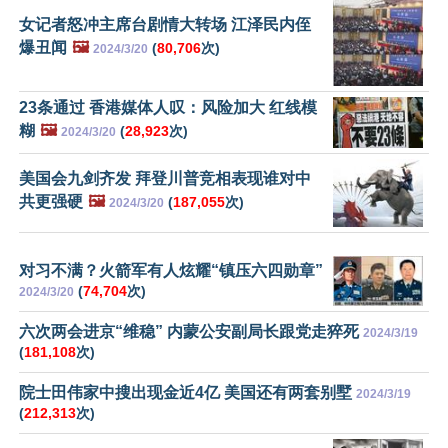
女记者怒冲主席台剧情大转场 江泽民内侄
爆丑闻
🖼️
(
80,706
次)
2024/3/20
23条通过 香港媒体人叹：风险加大 红线模
糊
🖼️
(
28,923
次)
2024/3/20
美国会九剑齐发 拜登川普竞相表现谁对中
共更强硬
🖼️
(
187,055
次)
2024/3/20
对习不满？火箭军有人炫耀“镇压六四勋章”
(
74,704
次)
2024/3/20
六次两会进京“维稳” 内蒙公安副局长跟党走猝死
2024/3/19
(
181,108
次)
院士田伟家中搜出现金近4亿 美国还有两套别墅
2024/3/19
(
212,313
次)