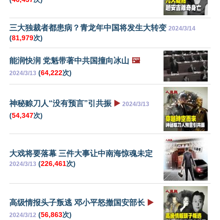
三大独裁者都患病？青龙年中国将发生大转变
2024/3/14
(
81,979
次)
能润快润 党魁带著中共国撞向冰山
🖼️
(
64,222
次)
2024/3/13
神秘赊刀人“没有预言”引共振
▶️
2024/3/13
(
54,347
次)
大戏将要落幕 三件大事让中南海惊魂未定
(
226,461
次)
2024/3/13
高级情报头子叛逃 邓小平怒撤国安部长
▶️
(
56,863
次)
2024/3/12