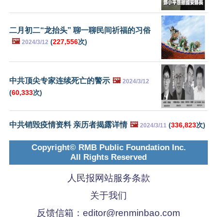
二月初二“龙抬头” 聊一聊民间祈福的习俗
🖼️
(
227,556
次)
2024/3/12
中共顶尖专家连续死亡的警示
🖼️
2024/3/12
(
60,333
次)
中共销毁疫情资料 亲历者揭露详情
🖼️
(
336,823
次)
2024/3/11
Copyright© RMB Public Foundation Inc.
All Rights Reserved
人民报网站服务条款
关于我们
反馈信箱：
editor@renminbao.com