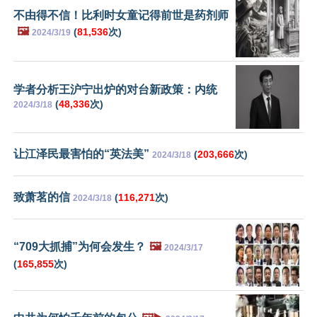
不由得不信！比利时女童记得前世是药剂师
🖼️
(
81,536
次)
2024/3/19
学者分析王沪宁出炉的对台新政策：内统
(
48,336
次)
2024/3/18
让江泽民最害怕的“英法美”
(
203,666
次)
2024/3/18
致萧茗的信
(
116,271
次)
2024/3/18
“709大抓捕”为何会发生？
🖼️
2024/3/17
(
165,855
次)