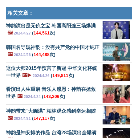
相关文章：
神韵演出是无价之宝 韩国高阳连三场爆满
🖼️
(
144,561
次)
2024/4/27
韩国名导观神韵：没有共产党的中国才纯正
🖼️
(
144,488
次)
2024/4/26
这位大师2015年预言了新冠 中华文化将统
一世界
🖼️▶️
(
149,811
次)
2024/4/26
看演出人生重启 音乐人感恩：神韵在拯救
世界
🖼️
(
143,206
次)
2024/4/24
神韵带来“大圆满” 柏林观众感到幸运相随
🖼️
(
147,117
次)
2024/4/21
神韵是神安排的作品 台湾28场演出全爆满