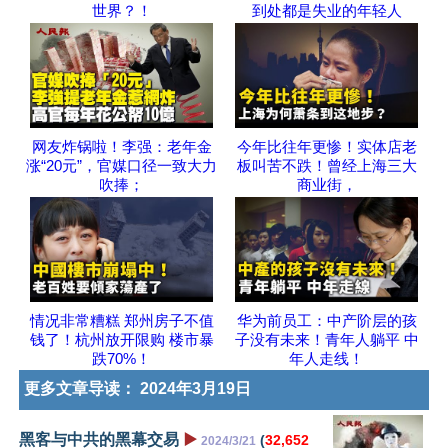
世界？！
到处都是失业的年轻人
网友炸锅啦！李强：老年金
今年比往年更惨！实体店老
涨“20元”，官媒口径一致大力
板叫苦不跌！曾经上海三大
吹捧；
商业街，
情况非常糟糕 郑州房子不值
华为前员工：中产阶层的孩
钱了！杭州放开限购 楼市暴
子没有未来！青年人躺平 中
跌70%！
年人走线！
更多文章导读：
2024年3月19日
黑客与中共的黑幕交易
▶️
(
32,652
2024/3/21