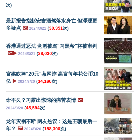
次)
最新报告指赵安吉酒驾落水身亡 但浮现更
多疑点
🖼️
(
30,351
次)
2024/3/21
香港通过恶法 党魁被骂“习黑帮”将被审判
🖼️▶️
(
38,030
次)
2024/3/21
官媒吹捧“20元”惹网炸 高官每年花公币10
亿
▶️
(
34,160
次)
2024/3/20
命不久？习露出惊悚的痛苦表情
🖼️
(
45,594
次)
2024/3/20
龙年灾祸不断 网友热议：这是王朝最后一
年？
🖼️
(
158,300
次)
2024/3/20