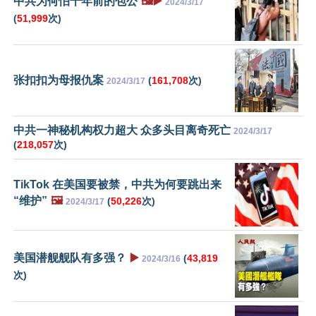
中共为何怕千年前的包公
🖼️▶️
2024/3/17
(
51,999
次)
张扣扣为母报仇案
(
161,708
次)
2024/3/17
中共一神秘机构权力超大 众多头目离奇死亡
2024/3/17
(
218,057
次)
TikTok 在美国要被禁，中共为何要跳出来
“维护”
🖼️
(
50,226
次)
2024/3/17
美国潜舰舰队有多强？
▶️
(
43,819
2024/3/16
次)