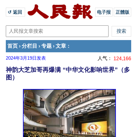
↺ 返回 
电子报
正體版
首页
分栏目
专题
文章
›
›
›
：
2024年3月19日
发表
人气：
124,166
神韵大芝加哥再爆满 “中华文化影响世界”（多
图）