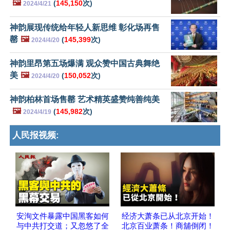
🖼️
(
145,150
次)
2024/4/21
神韵展现传统给年轻人新思维 彰化场再售
罄
🖼️
(
145,399
次)
2024/4/20
神韵里昂第五场爆满 观众赞中国古典舞绝
美
🖼️
(
150,052
次)
2024/4/20
神韵柏林首场售罄 艺术精英盛赞纯善纯美
🖼️
(
145,982
次)
2024/4/19
人民报视频:
安洵文件暴露中国黑客如何
经济大萧条已从北京开始！
与中共打交道；又忽悠了全
北京百业萧条！商舖倒闭！