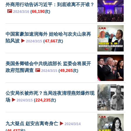
外商用行动告诉习近平：到底谁离不开谁？
🖼️
(
66,190
次)
2024/3/16
中国富豪加速润海外 娃哈哈与农夫山泉再
陷风波
▶️
(
47,667
次)
2024/3/15
美国务卿错会中共统战部长 监委会将展开
政府范围调查
🖼️
(
49,265
次)
2024/3/15
公安局长被炸死？当局连夜清理燕郊爆炸现
场
▶️
(
224,235
次)
2024/3/15
九大疑点 赵安吉离奇身亡
▶️
2024/3/14
(
46,437
次)