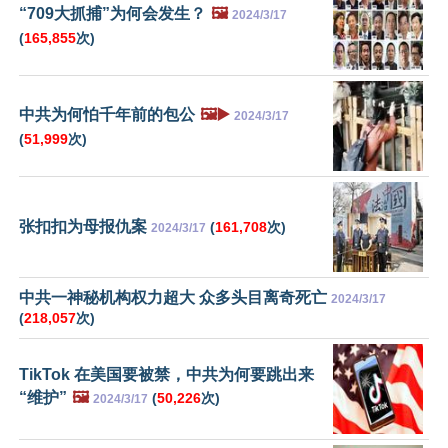
“709大抓捕”为何会发生？
🖼️
2024/3/17
(
165,855
次)
中共为何怕千年前的包公
🖼️▶️
2024/3/17
(
51,999
次)
张扣扣为母报仇案
(
161,708
次)
2024/3/17
中共一神秘机构权力超大 众多头目离奇死亡
2024/3/17
(
218,057
次)
TikTok 在美国要被禁，中共为何要跳出来
“维护”
🖼️
(
50,226
次)
2024/3/17