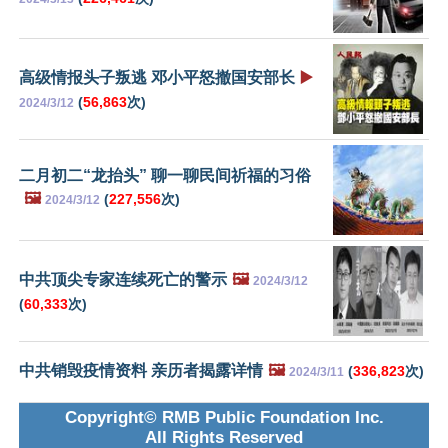
高级情报头子叛逃 邓小平怒撤国安部长
▶️
(
56,863
次)
2024/3/12
二月初二“龙抬头” 聊一聊民间祈福的习俗
🖼️
(
227,556
次)
2024/3/12
中共顶尖专家连续死亡的警示
🖼️
2024/3/12
(
60,333
次)
中共销毁疫情资料 亲历者揭露详情
🖼️
(
336,823
次)
2024/3/11
Copyright© RMB Public Foundation Inc.
All Rights Reserved