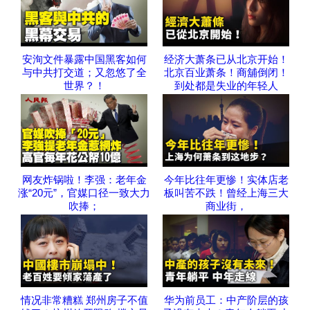
安洵文件暴露中国黑客如何
经济大萧条已从北京开始！
与中共打交道；又忽悠了全
北京百业萧条！商舖倒闭！
世界？！
到处都是失业的年轻人
网友炸锅啦！李强：老年金
今年比往年更惨！实体店老
涨“20元”，官媒口径一致大力
板叫苦不跌！曾经上海三大
吹捧；
商业街，
情况非常糟糕 郑州房子不值
华为前员工：中产阶层的孩