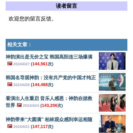
读者留言
欢迎您的留言反馈。
相关文章：
神韵演出是无价之宝 韩国高阳连三场爆满
🖼️
(
144,561
次)
2024/4/27
韩国名导观神韵：没有共产党的中国才纯正
🖼️
(
144,488
次)
2024/4/26
看演出人生重启 音乐人感恩：神韵在拯救
世界
🖼️
(
143,206
次)
2024/4/24
神韵带来“大圆满” 柏林观众感到幸运相随
🖼️
(
147,117
次)
2024/4/21