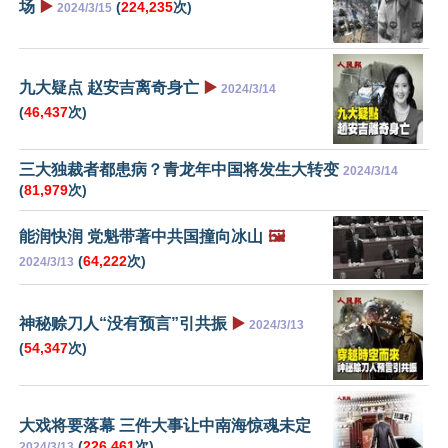
场
▶️
(
224,235
次)
2024/3/15
九大疑点 赵安吉离奇身亡
▶️
2024/3/14
(
46,437
次)
三大独裁者都患病？青龙年中国将发生大转变
2024/3/14
(
81,979
次)
能润快润 党魁带著中共国撞向冰山
🖼️
(
64,222
次)
2024/3/13
神秘赊刀人“没有预言”引共振
▶️
2024/3/13
(
54,347
次)
大戏将要落幕 三件大事让中南海惊魂未定
(
226,461
次)
2024/3/13