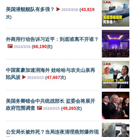
美国潜舰舰队有多强？
▶️
(
43,819
2024/3/16
次)
外商用行动告诉习近平：到底谁离不开谁？
🖼️
(
66,190
次)
2024/3/16
中国富豪加速润海外 娃哈哈与农夫山泉再
陷风波
▶️
(
47,667
次)
2024/3/15
美国务卿错会中共统战部长 监委会将展开
政府范围调查
🖼️
(
49,265
次)
2024/3/15
公安局长被炸死？当局连夜清理燕郊爆炸现