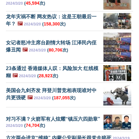
(
45,594
次)
2024/3/20
龙年灾祸不断 网友热议：这是王朝最后一
年？
🖼️
(
158,300
次)
2024/3/20
女记者怒冲主席台剧情大转场 江泽民内侄
爆丑闻
🖼️
(
80,706
次)
2024/3/20
23条通过 香港媒体人叹：风险加大 红线模
糊
🖼️
(
28,923
次)
2024/3/20
美国会九剑齐发 拜登川普竞相表现谁对中
共更强硬
🖼️
(
187,055
次)
2024/3/20
对习不满？火箭军有人炫耀“镇压六四勋章”
(
74,704
次)
2024/3/20
六次两会进京“维稳” 内蒙公安副局长跟党走猝死
2024/3/19