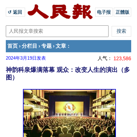
↺ 返回 
电子报
正體版
首页
分栏目
专题
文章
›
›
›
：
2024年3月19日
发表
人气：
123,586
神韵科泉爆满落幕 观众：改变人生的演出（多
图）