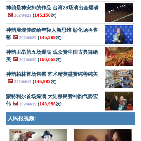
神韵是神安排的作品 台湾28场演出全爆满
🖼️
(
145,150
次)
2024/4/21
神韵展现传统给年轻人新思维 彰化场再售
罄
🖼️
(
145,399
次)
2024/4/20
神韵里昂第五场爆满 观众赞中国古典舞绝
美
🖼️
(
150,052
次)
2024/4/20
神韵柏林首场售罄 艺术精英盛赞纯善纯美
🖼️
(
145,982
次)
2024/4/19
蒙特利尔首场爆满 大陆移民赞神韵气势宏
伟
🖼️
(
143,956
次)
2024/4/19
人民报视频: