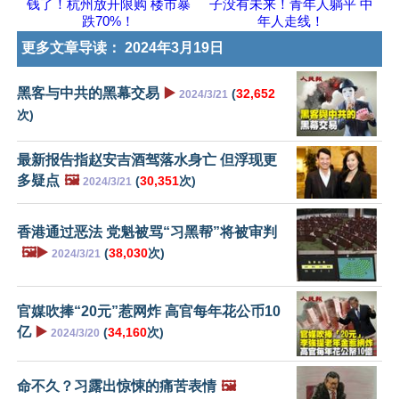
钱了！杭州放开限购 楼市暴
子没有未来！青年人躺平 中
跌70%！
年人走线！
更多文章导读：
2024年3月19日
黑客与中共的黑幕交易
▶️
(
32,652
2024/3/21
次)
最新报告指赵安吉酒驾落水身亡 但浮现更
多疑点
🖼️
(
30,351
次)
2024/3/21
香港通过恶法 党魁被骂“习黑帮”将被审判
🖼️▶️
(
38,030
次)
2024/3/21
官媒吹捧“20元”惹网炸 高官每年花公币10
亿
▶️
(
34,160
次)
2024/3/20
命不久？习露出惊悚的痛苦表情
🖼️