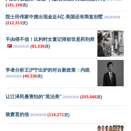
(
181,108
次)
院士田伟家中搜出现金近4亿 美国还有两套别墅
2024/3/19
(
212,313
次)
不由得不信！比利时女童记得前世是药剂师
🖼️
(
81,536
次)
2024/3/19
学者分析王沪宁出炉的对台新政策：内统
(
48,336
次)
2024/3/18
让江泽民最害怕的“英法美”
(
203,666
次)
2024/3/18
致萧茗的信
(
116,271
次)
2024/3/18