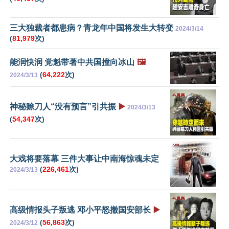
三大独裁者都患病？青龙年中国将发生大转变
2024/3/14
(
81,979
次)
能润快润 党魁带著中共国撞向冰山
🖼️
(
64,222
次)
2024/3/13
神秘赊刀人“没有预言”引共振
▶️
2024/3/13
(
54,347
次)
大戏将要落幕 三件大事让中南海惊魂未定
(
226,461
次)
2024/3/13
高级情报头子叛逃 邓小平怒撤国安部长
▶️
(
56,863
次)
2024/3/12