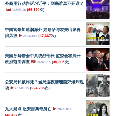
外商用行动告诉习近平：到底谁离不开谁？
🖼️
(
66,190
次)
2024/3/16
中国富豪加速润海外 娃哈哈与农夫山泉再
陷风波
▶️
(
47,667
次)
2024/3/15
美国务卿错会中共统战部长 监委会将展开
政府范围调查
🖼️
(
49,265
次)
2024/3/15
公安局长被炸死？当局连夜清理燕郊爆炸现
场
▶️
(
224,235
次)
2024/3/15
九大疑点 赵安吉离奇身亡
▶️
2024/3/14
(
46,437
次)