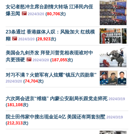
女记者怒冲主席台剧情大转场 江泽民内侄
爆丑闻
🖼️
(
80,706
次)
2024/3/20
23条通过 香港媒体人叹：风险加大 红线模
糊
🖼️
(
28,923
次)
2024/3/20
美国会九剑齐发 拜登川普竞相表现谁对中
共更强硬
🖼️
(
187,055
次)
2024/3/20
对习不满？火箭军有人炫耀“镇压六四勋章”
(
74,704
次)
2024/3/20
六次两会进京“维稳” 内蒙公安副局长跟党走猝死
2024/3/19
(
181,108
次)
院士田伟家中搜出现金近4亿 美国还有两套别墅
2024/3/19
(
212,313
次)