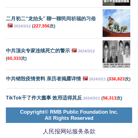
二月初二“龙抬头” 聊一聊民间祈福的习俗
🖼️
(
227,556
次)
2024/3/12
中共顶尖专家连续死亡的警示
🖼️
2024/3/12
(
60,333
次)
中共销毁疫情资料 亲历者揭露详情
🖼️
(
336,823
次)
2024/3/11
TikTok干了件大蠢事 效用适得其反
(
56,313
次)
2024/3/11
Copyright© RMB Public Foundation Inc.
All Rights Reserved
人民报网站服务条款