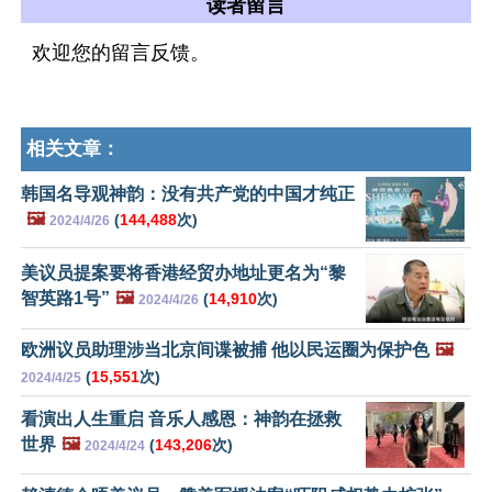
读者留言
欢迎您的留言反馈。
相关文章：
韩国名导观神韵：没有共产党的中国才纯正
🖼️
(
144,488
次)
2024/4/26
美议员提案要将香港经贸办地址更名为“黎
智英路1号”
🖼️
(
14,910
次)
2024/4/26
欧洲议员助理涉当北京间谍被捕 他以民运圈为保护色
🖼️
(
15,551
次)
2024/4/25
看演出人生重启 音乐人感恩：神韵在拯救
世界
🖼️
(
143,206
次)
2024/4/24