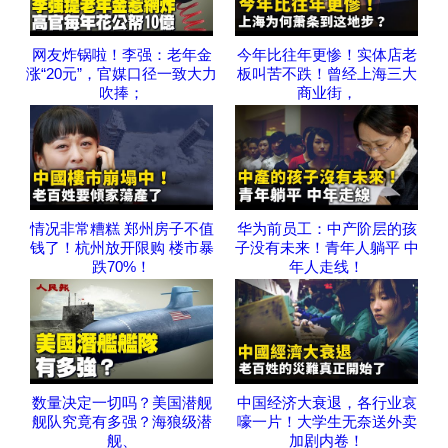
网友炸锅啦！李强：老年金
今年比往年更惨！实体店老
涨“20元”，官媒口径一致大力
板叫苦不跌！曾经上海三大
吹捧；
商业街，
情况非常糟糕 郑州房子不值
华为前员工：中产阶层的孩
钱了！杭州放开限购 楼市暴
子没有未来！青年人躺平 中
跌70%！
年人走线！
数量决定一切吗？美国潜舰
中国经济大衰退，各行业哀
舰队究竟有多强？海狼级潜
嚎一片！大学生无奈送外卖
舰、
加剧内卷！