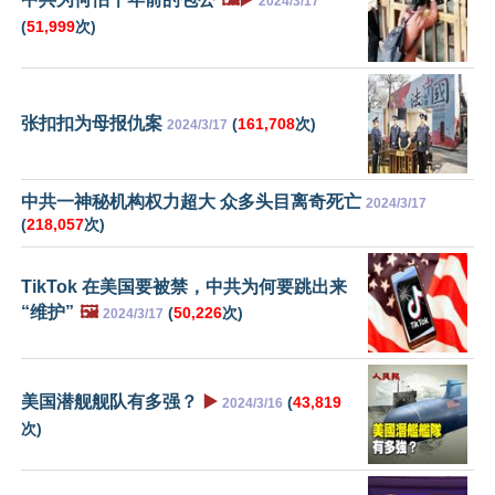
2024/3/17
(
51,999
次)
张扣扣为母报仇案
(
161,708
次)
2024/3/17
中共一神秘机构权力超大 众多头目离奇死亡
2024/3/17
(
218,057
次)
TikTok 在美国要被禁，中共为何要跳出来
“维护”
🖼️
(
50,226
次)
2024/3/17
美国潜舰舰队有多强？
▶️
(
43,819
2024/3/16
次)