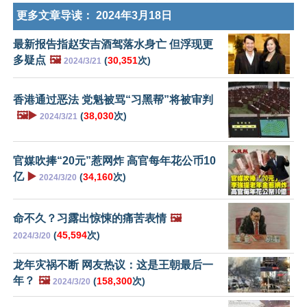
更多文章导读：
2024年3月18日
最新报告指赵安吉酒驾落水身亡 但浮现更
多疑点
🖼️
(
30,351
次)
2024/3/21
香港通过恶法 党魁被骂“习黑帮”将被审判
🖼️▶️
(
38,030
次)
2024/3/21
官媒吹捧“20元”惹网炸 高官每年花公币10
亿
▶️
(
34,160
次)
2024/3/20
命不久？习露出惊悚的痛苦表情
🖼️
(
45,594
次)
2024/3/20
龙年灾祸不断 网友热议：这是王朝最后一
年？
🖼️
(
158,300
次)
2024/3/20