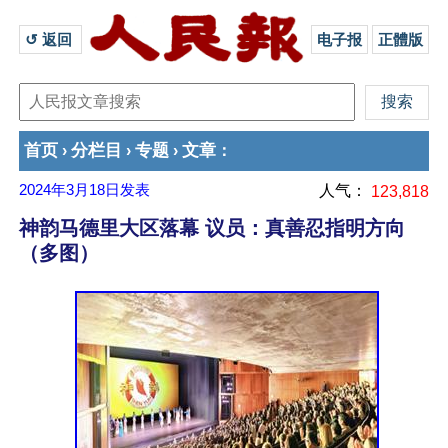
↺ 返回 
电子报
正體版
首页
分栏目
专题
文章
›
›
›
：
2024年3月18日
发表
人气：
123,818
神韵马德里大区落幕 议员：真善忍指明方向
（多图）