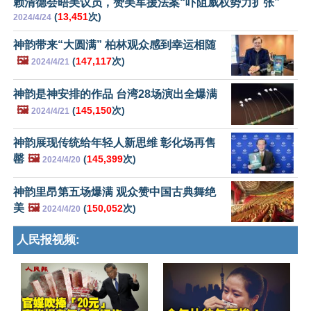
赖清德会晤美议员，赞美军援法案“吓阻威权势力扩张”
(
13,451
次)
2024/4/24
神韵带来“大圆满” 柏林观众感到幸运相随
🖼️
(
147,117
次)
2024/4/21
神韵是神安排的作品 台湾28场演出全爆满
🖼️
(
145,150
次)
2024/4/21
神韵展现传统给年轻人新思维 彰化场再售
罄
🖼️
(
145,399
次)
2024/4/20
神韵里昂第五场爆满 观众赞中国古典舞绝
美
🖼️
(
150,052
次)
2024/4/20
人民报视频: