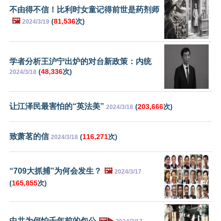
不由得不信！比利时女童记得前世是药剂师
🖼️
(
81,536
次)
2024/3/19
学者分析王沪宁出炉的对台新政策：内统
(
48,336
次)
2024/3/18
让江泽民最害怕的“英法美”
(
203,666
次)
2024/3/18
致萧茗的信
(
116,271
次)
2024/3/18
“709大抓捕”为何会发生？
🖼️
2024/3/17
(
165,855
次)
中共为何怕千年前的包公
🖼️▶️