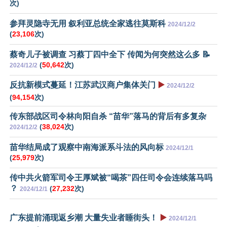
次)
参拜灵隐寺无用 叙利亚总统全家逃往莫斯科
2024/12/2
(
23,106
次)
蔡奇儿子被调查 习蔡丁四中全下 传闻为何突然这么多 📝
(
50,642
次)
2024/12/2
反抗新模式蔓延！江苏武汉商户集体关门
▶️
2024/12/2
(
94,154
次)
传东部战区司令林向阳自杀 “苗华”落马的背后有多复杂
(
38,024
次)
2024/12/2
苗华结局成了观察中南海派系斗法的风向标
2024/12/1
(
25,979
次)
传中共火箭军司令王厚斌被“喝茶”四任司令会连续落马吗
？
(
27,232
次)
2024/12/1
广东提前涌现返乡潮 大量失业者睡街头！
▶️
2024/12/1