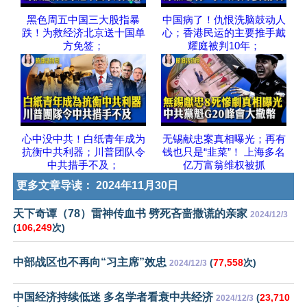
黑色周五中国三大股指暴
中国病了！仇恨洗脑鼓动人
跌！为救经济北京送十国单
心；香港民运的主要推手戴
方免签；
耀庭被判10年；
心中没中共！白纸青年成为
无锡献忠案真相曝光；再有
抗衡中共利器；川普团队令
钱也只是“韭菜”！ 上海多名
中共措手不及；
亿万富翁维权被抓
更多文章导读：
2024年11月30日
天下奇谭（78）雷神传血书 劈死吝啬撒谎的亲家
2024/12/3
(
106,249
次)
中部战区也不再向“习主席”效忠
(
77,558
次)
2024/12/3
中国经济持续低迷 多名学者看衰中共经济
(
23,710
2024/12/3