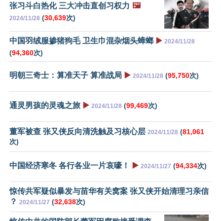
张习斗白热化 三大冲击直创习权力
🖼️
(
30,639
次)
2024/11/28
中国羽绒服掺猪狗毛 卫生巾混杂烟头蟑螂
▶️
2024/11/28
(
94,360
次)
明朝三奇士：算准天子 算准战局
▶️
(
95,750
次)
2024/11/28
通灵男孩的灵魂之旅
▶️
(
99,469
次)
2024/11/28
董军被查 张又侠反向清洗触及习核心层
(
81,061
2024/11/28
次)
中国经济寒冬 各行各业一片哀嚎！
▶️
(
94,334
次)
2024/11/27
惊传共军疑似暴发与苗华有关窝案 张又侠开始清理习亲信
？
(
32,638
次)
2024/11/27