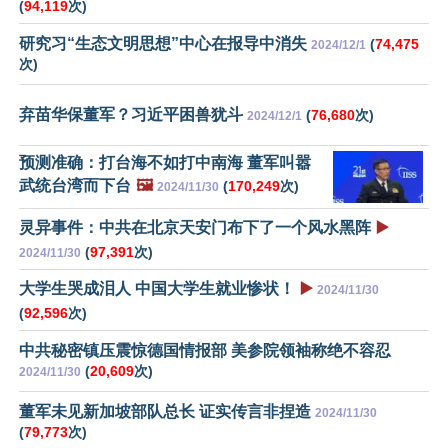
(
94,119
次)
研究习“生态文明思想”中心在报导中消失
(
74,475
2024/12/1
次)
弃苗华保董军？习近平困兽犹斗
(
76,680
次)
2024/12/1
预测准确：打台海不如打中南海 董军叫嚣
武统台湾而下台
🖼️
(
170,249
次)
2024/11/30
灵异事件：中共在北京天安门布下了一个风水黑阵
▶️
(
97,391
次)
2024/11/30
大学生哭成泪人 中国大学生就业惨状！
▶️
2024/11/30
(
92,596
次)
中共秘密镇压震惊德国情报部 美参院领袖称绝不容忍
(
20,609
次)
2024/11/30
董军未见新加坡部队总长 证实传言非捏造
2024/11/30
(
79,773
次)