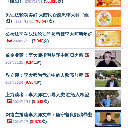
（组图）
(
96,610
次)
2024/12/31
见证法轮功美好 大陆民众感恩李大师（组
图）
(
98,547
次)
2024/12/30
公检法司军队法轮功学员恭祝李大师新年好
🖼️
(
7,342
次)
2024/12/29
前企业家：李大师指明从迷中回归之路
🖼️
(
8,141
次)
2024/11/21
界立建：李大师为危难中的人照亮前程
🖼️
(
9,354
次)
2024/11/14
上海读者：李大师在引导人类 在给人希望
🖼️
(
9,543
次)
2024/11/11
网络主播读李大师文章：坚守善良能消罪业
🖼️
(
9,370
次)
2024/11/8