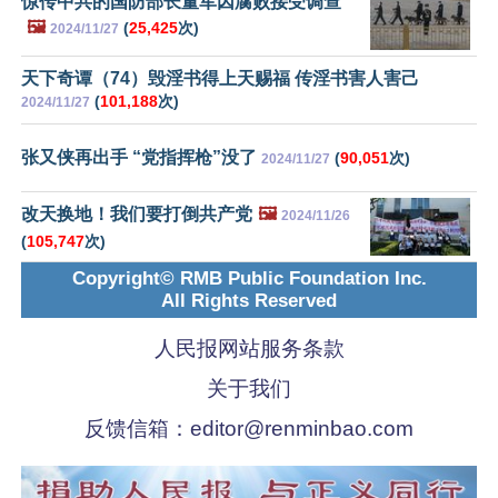
惊传中共的国防部长董军因腐败接受调查
🖼️
(
25,425
次)
2024/11/27
天下奇谭（74）毁淫书得上天赐福 传淫书害人害己
(
101,188
次)
2024/11/27
张又侠再出手 “党指挥枪”没了
(
90,051
次)
2024/11/27
改天换地！我们要打倒共产党
🖼️
2024/11/26
(
105,747
次)
Copyright© RMB Public Foundation Inc.
All Rights Reserved
人民报网站服务条款
关于我们
反馈信箱：
editor@renminbao.com