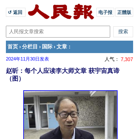
↺ 返回 
电子报
正體版
首页
分栏目
国际
文章
›
›
›
：
2024年11月30日
发表
人气：
7,307
赵昕：每个人应读李大师文章 获宇宙真谛
（图）