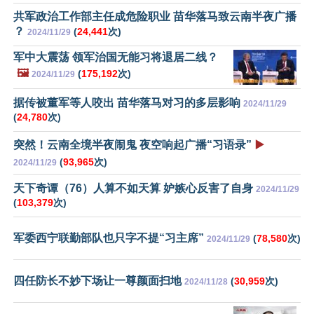
共军政治工作部主任成危险职业 苗华落马致云南半夜广播
？
(
24,441
次)
2024/11/29
军中大震荡 领军治国无能习将退居二线？
🖼️
(
175,192
次)
2024/11/29
据传被董军等人咬出 苗华落马对习的多层影响
2024/11/29
(
24,780
次)
突然！云南全境半夜闹鬼 夜空响起广播“习语录”
▶️
(
93,965
次)
2024/11/29
天下奇谭（76）人算不如天算 妒嫉心反害了自身
2024/11/29
(
103,379
次)
军委西宁联勤部队也只字不提“习主席”
(
78,580
次)
2024/11/29
四任防长不妙下场让一尊颜面扫地
(
30,959
次)
2024/11/28