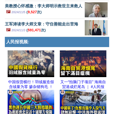
美教授心怀感激：李大师明示救世主来救人
🖼️
(
9,527
次)
2024/11/5
王军涛读李大师文章：守住善能走出苦海
🖼️
(
591,471
次)
2024/11/3
人民报视频:
中国假货横行！羽绒服造假
又一“拍脑门子项目” 海南自
含绒量为零 掺杂猪狗毛 ！
贸港成烂尾岛 ｜ #人民报