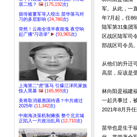
居二线？
🖼️
(
175,192
次)
军。从此，一直
据传被董军等人咬出 苗华落马对
年7月起，任86
习的多层影响 (
24,780
次)
陆军第31集团
突然！云南全境半夜闹鬼 夜空响
起广播“习语录”
▶️
(
93,965
次)
区战区陆军司令
部战区司令员。
从他们的升迁
高层，应该是受
上海第二“虎”落马 引爆江泽民家族
惊人黑幕
🖼️
(
165,959
次)
林向阳是福建
一起共事过，被
美将取消最惠国待遇？中共难过
2025年 (
11,342
次)
2021年8月
中南海决策机制瘫痪 整个北京城
正陷入一片政治乱局 (
12,710
次)
苗华也是生于福