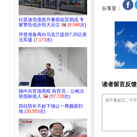
分享至：
比亚迪负债急升兼面临贸易战 专
家警告或步恒大后尘
🖼️
(
8,586
次)
拜登准备再向乌克兰提供7.25亿美
元军援 (
7,173
次)
读者留言反馈
揭中共官场黑暗 前官员：公检法
依指标抓人
🖼️
(
97,739
次)
四任防长不妙下场让一尊颜面扫
地 (
30,959
次)