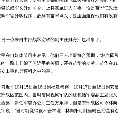
军军官升迁大权，所有军官都必须经他点头和推荐才会到习的
参谋长或军长升到司令、上将甚至进入军委，恰是苗华任政治
按照军官升职程序，必须有苗华点头，这里面难保他们有没有
，另一位来自中部战区空政的副主任姚丹江也出事了。

大宇在自媒体节目中表示，他们三人出事符合预期，“林向阳
林的一路上升除了习近平的关照，还有苗华的功劳。苗华在1
立出事也是预料之中的事。”

习近平10月15日至16日到福建考察、10月17日至18日到
东部战区范围内。当时陪同视察军队的还包括军委副主席张又
徐西盛、新任军委办公厅主任方永祥，但是东部战区司令林向
宇说，“当时就觉得很不合常理，林向阳可能当时已经是有点问