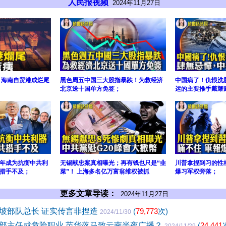
人民报视频
2024年11月27日
 海南自贸港成烂尾
黑色周五中国三大股指暴跌！为救经济
中国病了！仇恨洗
北京送十国单方免签；
运的主要推手戴耀
年成为抗衡中共利
无锡献忠案真相曝光；再有钱也只是“韭
川普拿捏到习的性
措手不及；
菜”！ 上海多名亿万富翁维权被抓
爆习军权旁落；
更多文章导读：
2024年11月27日
坡部队总长 证实传言非捏造
(
79,773
次)
2024/11/30
部主任成危险职业 苗华落马致云南半夜广播？
(
24,441