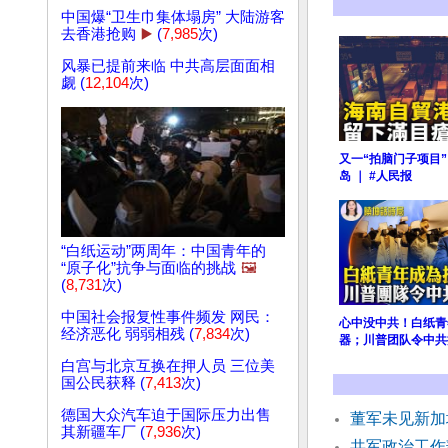
中国爆“卫生巾集体塌房” 大陆游客
去香港抢购
▶️
(
7,985
次)
风暴已提前来临 中共高层面面相
觑 (
12,104
次)
又一“拍脑门子项目”
岛 ｜ #人民报
“白纸运动”两周年：中国青年的
“原子化”抗争与面临的挑战
🖼️
(
8,731
次)
中国社会报复性事件频发 网民：
心中没中共！白纸青
经济恶化 弱弱相残 (
7,834
次)
器；川普团队令中共
白宫与北京互换在押人员 三位美
国公民获释 (
7,413
次)
德国大众汽车迫于国际压力出售
董军未见新加
其新疆车厂 (
7,936
次)
共军政治工作