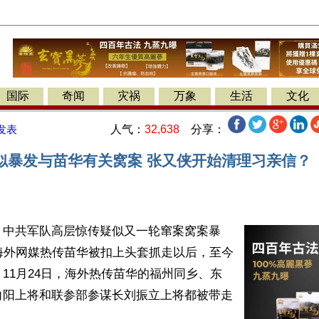
国际
奇闻
灾祸
万象
生活
文化
人气：
32,638
分享：
发表
似暴发与苗华有关窝案 张又侠开始清理习亲信？
】中共军队高层惊传疑似又一轮窜案窝案暴
海外网媒热传苗华被扣上头套抓走以后，至今
11月24日，海外热传苗华的福州同乡、东
向阳上将和联参部参谋长刘振立上将都被带走