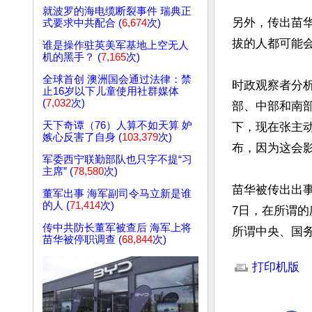
就波罗的海电缆断裂事件 瑞典正
另外，传出苗
式要求中共配合 (
6,674
次)
拔的人都可能会
谁是操作驻英美军基地上空无人
机的黑手？ (
7,165
次)
全球首创 澳洲国会通过法律：禁
时政观察者分
止16岁以下儿童使用社群媒体
(
7,032
次)
部、中部和南
天下奇谭（76）人算不如天算 妒
下，现在张主
嫉心反害了自身 (
103,379
次)
布，因为这会
军委西宁联勤部队也只字不提“习
主席” (
78,580
次)
苗华被传出出
董军出事 海军副司令马立新是谁
的人 (
71,414
次)
7日，在所谓的
传中共防长董军被查后 海军上将
所谓中央、国
苗华被停职调查 (
68,844
次)
文章网址: http://w
打印机版