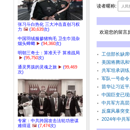
读者暱称:
张习斗白热化 三大冲击直创习权
力
🖼️
(
30,639
次)
欢迎您的留言
中国羽绒服掺猪狗毛 卫生巾混杂
烟头蟑螂
▶️
(
94,360
次)
明朝三奇士：算准天子 算准战局
工信部长缺席
▶️
(
95,750
次)
美国将腾讯和
通灵男孩的灵魂之旅
▶️
(
99,469
共军坦承训练
次)
军队一号命令
苗华让习近平
中国巨变已现
中共军方高层
反腐风暴突变
2024年中
专家：中共跨国攻击法轮功密谋
难得逞
🖼️
(
7,474
次)