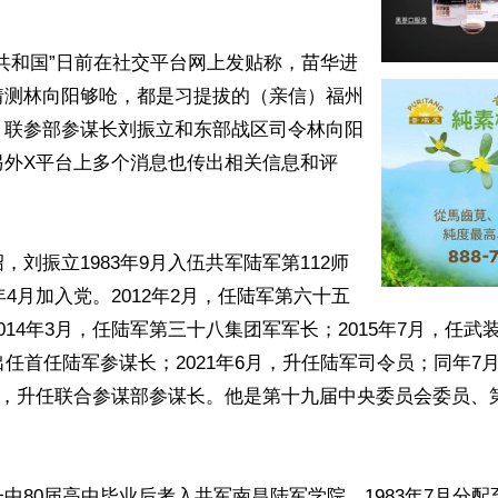
共和国”日前在社交平台网上发贴称，苗华进
猜测林向阳够呛，都是习提拔的（亲信）福州
，联参部参谋长刘振立和东部战区司令林向阳
另外X平台上多个消息也传出相关信息和评
，刘振立1983年9月入伍共军陆军第112师
年4月加入党。2012年2月，任陆军第六十五
014年3月，任陆军第三十八集团军军长；2015年7月，任武
出任首任陆军参谋长；2021年6月，升任陆军司令员；同年7
3月，升任联合参谋部参谋长。他是第十九届中央委员会委员、


中80届高中毕业后考入共军南昌陆军学院，1983年7月分配