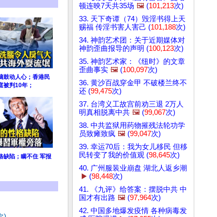
顿连映7天共35场
🖼️
(
101,213
次)
33. 天下奇谭（74）毁淫书得上天
赐福 传淫书害人害己 (
101,188
次)
34. 神韵艺术团：关于近期媒体对
神韵歪曲报导的声明 (
100,123
次)
35. 神韵艺术家：《纽时》的文章
歪曲事实
🖼️
(
100,097
次)
脑鼓动人心；香港民
36. 黄沙百战穿金甲 不破楼兰终不
庭被判10年；
还 (
99,475
次)
37. 台湾义工故宫前劝三退 2万人
明真相脱离中共
🖼️
(
99,067
次)
38. 中共监狱用药物摧残法轮功学
员致瘫致疯
🖼️
(
99,047
次)
39. 幸运70后：我为女儿移民 但移
民转变了我的价值观 (
98,645
次)
格缺陷；瞒不住 军报
40. 广州服装业崩盘 湖北人返乡潮
▶️
(
98,448
次)
41. 《九评》给答案：摆脱中共 中
国才有出路
🖼️
(
97,964
次)
42. 中国多地爆发疫情 各种病毒发
次)