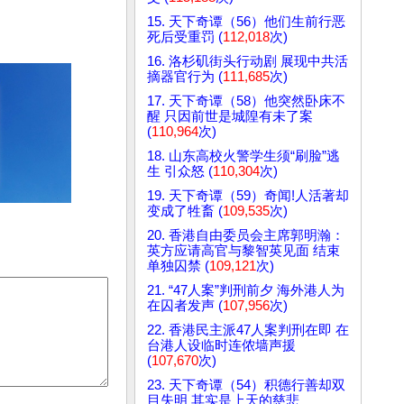
15. 天下奇谭（56）他们生前行恶
死后受重罚 (
112,018
次)
16. 洛杉矶街头行动剧 展现中共活
摘器官行为 (
111,685
次)
17. 天下奇谭（58）他突然卧床不
醒 只因前世是城隍有未了案
(
110,964
次)
18. 山东高校火警学生须“刷脸”逃
生 引众怒 (
110,304
次)
19. 天下奇谭（59）奇闻!人活著却
变成了牲畜 (
109,535
次)
20. 香港自由委员会主席郭明瀚：
英方应请高官与黎智英见面 结束
单独囚禁 (
109,121
次)
21. “47人案”判刑前夕 海外港人为
在囚者发声 (
107,956
次)
22. 香港民主派47人案判刑在即 在
台港人设临时连侬墙声援
(
107,670
次)
23. 天下奇谭（54）积德行善却双
目失明 其实是上天的慈悲