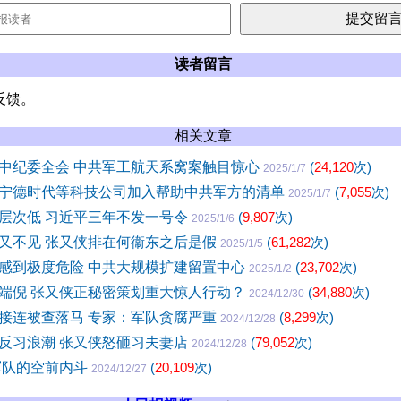
读者留言
反馈。
相关文章
中纪委全会 中共军工航天系窝案触目惊心
(
24,120
次)
2025/1/7
宁德时代等科技公司加入帮助中共军方的清单
(
7,055
次)
2025/1/7
层次低 习近平三年不发一号令
(
9,807
次)
2025/1/6
又不见 张又侠排在何衞东之后是假
(
61,282
次)
2025/1/5
感到极度危险 中共大规模扩建留置中心
(
23,702
次)
2025/1/2
端倪 张又侠正秘密策划重大惊人行动？
(
34,880
次)
2024/12/30
接连被查落马 专家：军队贪腐严重
(
8,299
次)
2024/12/28
反习浪潮 张又侠怒砸习夫妻店
(
79,052
次)
2024/12/28
共军队的空前内斗
(
20,109
次)
2024/12/27