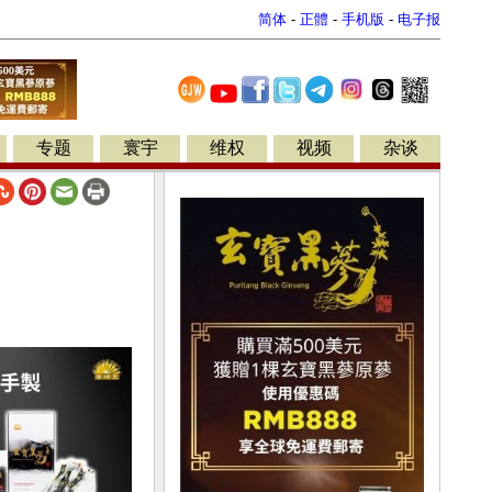
简体
-
正體
-
手机版
-
电子报
专题
寰宇
维权
视频
杂谈