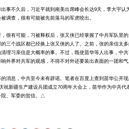
华出事不久后，习近平就到南美出席峰会长达9天，李大宇认
被调查，很有可能被先前落马的军虎咬出。

析，很有可能，习被释权后，张又侠已经掌握了中共军队里的
部的三个战区都已经换上张又侠的人了。之前，张的亲信太多
动清理习亲信是大概率的事。不过，既使苗华等人出事，中共
影响外界对共军的观感，不得不对外还要装出表面的一团和气。
事的消息，中共至今未有辟谣。笔者在百度上查到苗华公开现
庆祝新疆生产建设兵团成立70周年大会上，苗华作为中共代
务院、军委的贺信。△
ww.renminbao.com/rmb/articles/2024/11/27/86837.html