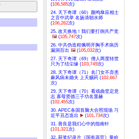
(
106,585
次)
24. 天下奇谭（60）颜鸣臯应相士
之言中武举 名扬清朝水师
(
106,262
次)
25. 改天换地！我们要打倒共产党
🖼️
(
105,747
次)
26. 中共伪造程佩明开胸手术病历
漏洞百出
🖼️
(
105,032
次)
27. 天下奇谭（69）僧人两度转世
只为了结尘缘 (
103,749
次)
28. 天下奇谭（71）名门女不弃患
麻风病未婚夫 上天赐药 (
102,667
次)
29. 天下奇谭（70）看戏曲坚定意
志 寡母贤德三子功名显赫
(
102,455
次)
30. APEC各国首脑大合照现场 习
近平丑态迭出
▶️
(
101,734
次)
31. 善良是我们心中的指南针
(
101,321
次)
32. 获奖纪录片《国有器官》曼哈