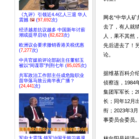
《九评》引领近4.4亿人三退 华人
网名“中华人矿
震撼
🖼️
(
97,692
次)
去了，有人就
经济越差抗议越多 中国新年讨薪
潮或提早启动 (
82,623
次)
人，果不其然
欧洲议会要求撤销香港关税优惠
先后进去了！
(
7,277
次)
论。

中共官媒前评论部副主任董郁玉
被以“间谍罪”判刑七年 (
85,025
次)
据维基百科介绍
共军政治工作部主任成危险职业
苗华落马致云南半夜广播？
侦察连，1984
(
24,441
次)
集团军军长；2
长；同年12月
衔；2023年
事委员会委员。
军中大震荡 领军治国无能习将退
林向阳是福清一