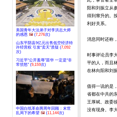
此，掌管著全
阳和刘振立从
得到窜升的。
利好关系。

美国青年大法弟子对李洪志大师
的感恩
🖼️
(
7,276
次)
消息同时还称
山东平阴县9亿元出售低空经济特
许经营权 引发“卖天”质疑 (
7,092
次)
时事评论员李
习近平“公开羞辱”苗华 一定是“非
平的人，而且
常愤怒” (
9,159
次)
在林向阳和刘振
值得一说的是，
省都在中共的
王厚斌、政委
中国白纸革命两周年回顾：末世
没有现身。李大
乱局下的希望
🖼️
(
11,144
次)