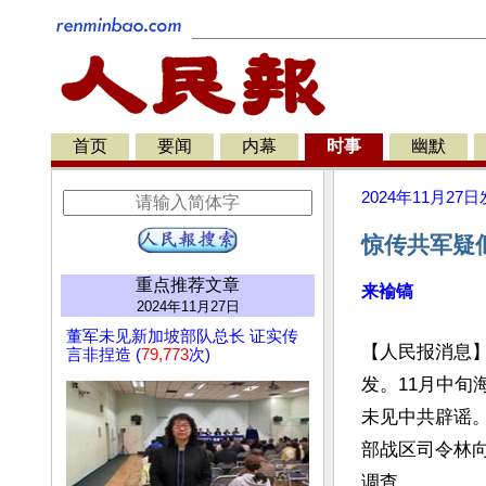
首页
要闻
内幕
时事
幽默
2024年11月27日
惊传共军疑
重点推荐文章
来褕镐
2024年11月27日
董军未见新加坡部队总长 证实传
【人民报消息
言非捏造 (
79,773
次)
发。11月中旬
未见中共辟谣。
部战区司令林
调查。
