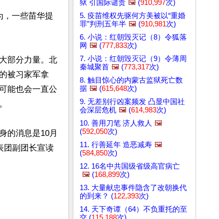
狱 引国际谴责
🖼️
(
910,997
次)
为，一些苗华提
5. 疫苗维权先驱何方美被以“重婚
罪”判刑五年半
🖼️
(
910,981
次)
6. 小说：红朝毁灭记（8）令狐落
网
🖼️
(
777,833
次)
7. 小说：红朝毁灭记（9）令薄周
大部分力量。北
秦城聚首
🖼️
(
773,317
次)
的被习家军拿
8. 触目惊心的内蒙古监狱死亡数
据
🖼️
(
615,648
次)
可能也会一直公
9. 无差别行凶案频发 凸显中国社


会深层危机
🖼️
(
614,983
次)
10. 善用刀笔 济人救人
🖼️
(
592,050
次)
身的消息是10月
11. 行善延年 造恶减寿
🖼️
表团副团长宣读
(
584,850
次)
12. 16名中共国级省级高官病亡
🖼️
(
168,899
次)
13. 大量献忠事件隐含了改朝换代
的到来？ (
122,393
次)
14. 天下奇谭（64）不负重托的至
交 (
115,188
次)