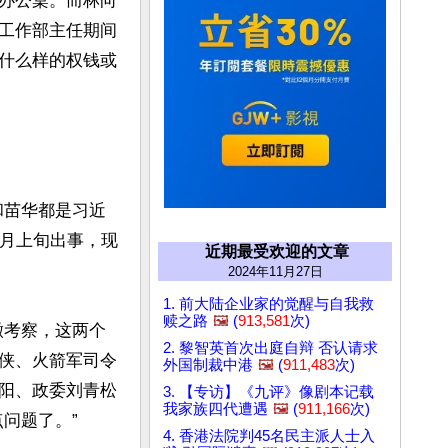
办公桌。而林向
工作部主任期间
什么样的权钱或
和苗华都是习近
1月上旬出事，现
近期最受欢迎的文章
2024年11月27日
1. 前大陆企业家的觉醒与自我救
赎之路
🖼️
(
913,581
次)
安徽考察，这两个
2. 黎智英首次出庭自辩 否认请求
侠、火箭军司令
外国制裁中港
🖼️
(
911,483
次)
阳、政委刘青松
3. 【专访】《九评》像剧本记载
我家族四代遭遇
🖼️
(
911,166
次)
题了。”

4. 香港法院判45名民主派人士入