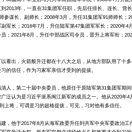
到2013年，一直在31集团军任职，先后任排长、连长、营长、
师参谋长、副师长；2008年3月，升任31集团军91师师长；2
军副军长；2016年7月，升任陆军第47集团军军长；2020年
员；2021年8月，升任中部战区司令员，晋升上将军衔；202


可以看出，火箭般升迁都在十八大之后，从地方部队用了十多
习的信任，作为习家军亲信才受到的提拔。

福清人，第二十届中央委员，他原任于原陆军第31集团军期
广泛认为是习近平派系闽江新军的成员之一。他从2020年4
升任到上将，可谓是习的超格提拔，可见，习对他有多信任。

建，他于2017年8月从海军政委升任到共军中央军委政治工