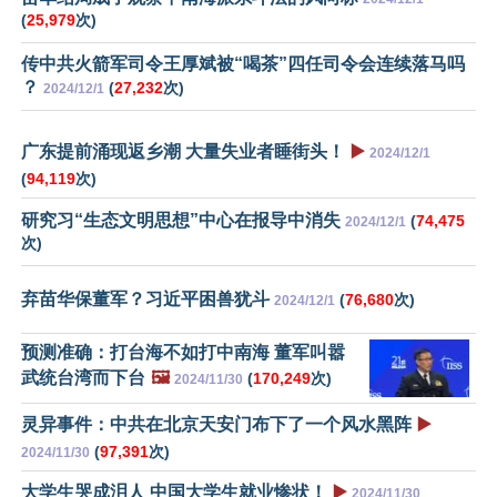
(
25,979
次)
传中共火箭军司令王厚斌被“喝茶”四任司令会连续落马吗
？
(
27,232
次)
2024/12/1
广东提前涌现返乡潮 大量失业者睡街头！
▶️
2024/12/1
(
94,119
次)
研究习“生态文明思想”中心在报导中消失
(
74,475
2024/12/1
次)
弃苗华保董军？习近平困兽犹斗
(
76,680
次)
2024/12/1
预测准确：打台海不如打中南海 董军叫嚣
武统台湾而下台
🖼️
(
170,249
次)
2024/11/30
灵异事件：中共在北京天安门布下了一个风水黑阵
▶️
(
97,391
次)
2024/11/30
大学生哭成泪人 中国大学生就业惨状！
▶️
2024/11/30