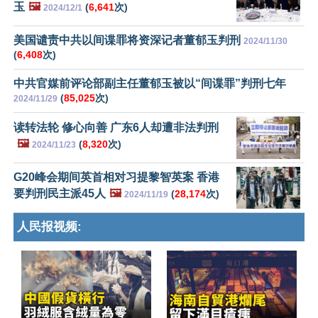
玉
🖼️
(
6,641
次)
2024/12/1
美国谴责中共以间谍罪将资深记者董郁玉判刑
2024/11/30
(
6,408
次)
中共官媒前评论部副主任董郁玉被以“间谍罪”判刑七年
(
85,025
次)
2024/11/29
读转法轮 修心向善 广东6人却遭非法判刑
🖼️
(
8,320
次)
2024/11/23
G20峰会期间英首相对习提黎智英案 香港
要判刑民主派45人
🖼️
(
28,174
次)
2024/11/19
人民报视频: