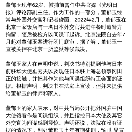
董郁玉现年62岁。被捕前曾任中共官媒《光明日
报》评论部副主任。作为工作的一部分，董郁玉经
常与外国外交官和记者碰面。2022年2月，董郁玉在
北京一家饭店与一名日本外交官共进午餐时遭警方
拘留，随后被检方以间谍罪起诉。北京法院自去年7
月起对董郁玉案进行闭门庭审，据了解，董郁玉一
直被关押在北京一所监狱等候裁决。

董郁玉家人在声明中说，判决书特别提到他与日本
前驻华大使垂秀夫以及现任日本驻上海总领事冈田
正的接触，并把其作为他与间谍组织特工会面的证
据。根据声明，判决书在法庭上宣读，但并未提供
给董郁玉的律师和家人。

董郁玉的家人表示，对中共当局公开把外国驻中国
大使馆看作是间谍组织，并且指控日本大使及其它
外交官为间谍感到震惊。声明还说，法院在没有证
据的情况下，判处董郁玉七年有期徒刑，“向世界宣