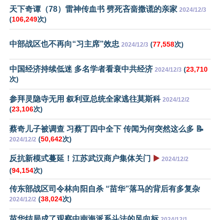
天下奇谭（78）雷神传血书 劈死吝啬撒谎的亲家
2024/12/3
(
106,249
次)
中部战区也不再向“习主席”效忠
(
77,558
次)
2024/12/3
中国经济持续低迷 多名学者看衰中共经济
(
23,710
2024/12/3
次)
参拜灵隐寺无用 叙利亚总统全家逃往莫斯科
2024/12/2
(
23,106
次)
蔡奇儿子被调查 习蔡丁四中全下 传闻为何突然这么多 📝
(
50,642
次)
2024/12/2
反抗新模式蔓延！江苏武汉商户集体关门
▶️
2024/12/2
(
94,154
次)
传东部战区司令林向阳自杀 “苗华”落马的背后有多复杂
(
38,024
次)
2024/12/2
苗华结局成了观察中南海派系斗法的风向标
2024/12/1