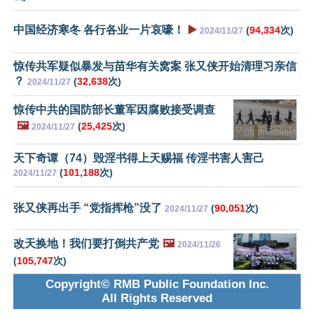
中国经济寒冬 各行各业一片哀嚎！
▶️
(
94,334
次)
2024/11/27
惊传共军疑似暴发与苗华有关窝案 张又侠开始清理习亲信
？
(
32,638
次)
2024/11/27
惊传中共的国防部长董军因腐败接受调查
🖼️
(
25,425
次)
2024/11/27
天下奇谭（74）毁淫书得上天赐福 传淫书害人害己
(
101,188
次)
2024/11/27
张又侠再出手 “党指挥枪”没了
(
90,051
次)
2024/11/27
改天换地！我们要打倒共产党
🖼️
2024/11/26
(
105,747
次)
Copyright© RMB Public Foundation Inc.
All Rights Reserved