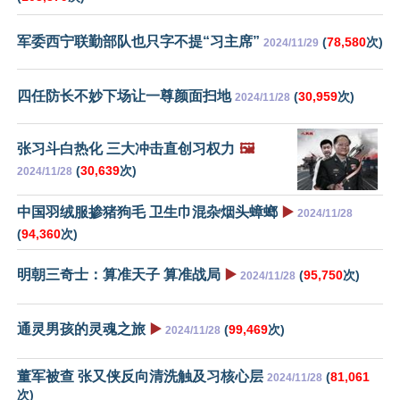
军委西宁联勤部队也只字不提“习主席”
(
78,580
次)
2024/11/29
四任防长不妙下场让一尊颜面扫地
(
30,959
次)
2024/11/28
张习斗白热化 三大冲击直创习权力
🖼️
(
30,639
次)
2024/11/28
中国羽绒服掺猪狗毛 卫生巾混杂烟头蟑螂
▶️
2024/11/28
(
94,360
次)
明朝三奇士：算准天子 算准战局
▶️
(
95,750
次)
2024/11/28
通灵男孩的灵魂之旅
▶️
(
99,469
次)
2024/11/28
董军被查 张又侠反向清洗触及习核心层
(
81,061
2024/11/28
次)