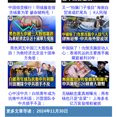
中国假货横行！羽绒服造假
又一“拍脑门子项目” 海南自
含绒量为零 掺杂猪狗毛 ！
贸港成烂尾岛 ｜ #人民报
黑色周五中国三大股指暴
中国病了！仇恨洗脑鼓动人
跌！为救经济北京送十国单
心；香港民运的主要推手戴
方免签；
耀庭被判10年；
心中没中共！白纸青年成为
无锡献忠案真相曝光；再有
抗衡中共利器；川普团队令
钱也只是“韭菜”！ 上海多名
中共措手不及；
亿万富翁维权被抓
更多文章导读：
2024年11月30日