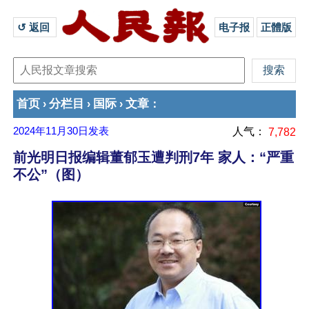
↺ 返回 
电子报
正體版
首页
分栏目
国际
文章
›
›
›
：
2024年11月30日
发表
人气：
7,782
前光明日报编辑董郁玉遭判刑7年 家人：“严重
不公”（图）