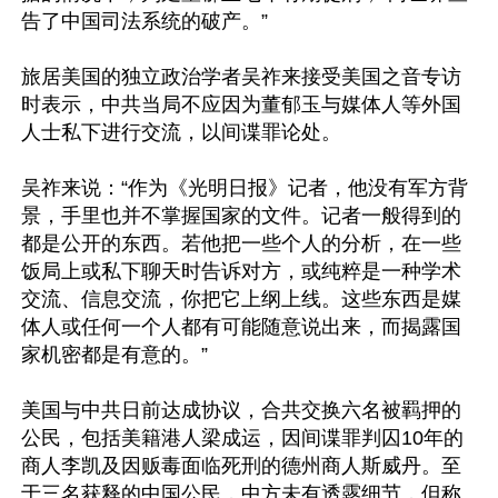
告了中国司法系统的破产。”

旅居美国的独立政治学者吴祚来接受美国之音专访
时表示，中共当局不应因为董郁玉与媒体人等外国
人士私下进行交流，以间谍罪论处。

吴祚来说：“作为《光明日报》记者，他没有军方背
景，手里也并不掌握国家的文件。记者一般得到的
都是公开的东西。若他把一些个人的分析，在一些
饭局上或私下聊天时告诉对方，或纯粹是一种学术
交流、信息交流，你把它上纲上线。这些东西是媒
体人或任何一个人都有可能随意说出来，而揭露国
家机密都是有意的。”

美国与中共日前达成协议，合共交换六名被羁押的
公民，包括美籍港人梁成运，因间谍罪判囚10年的
商人李凯及因贩毒面临死刑的德州商人斯威丹。至
于三名获释的中国公民，中方未有透露细节，但称