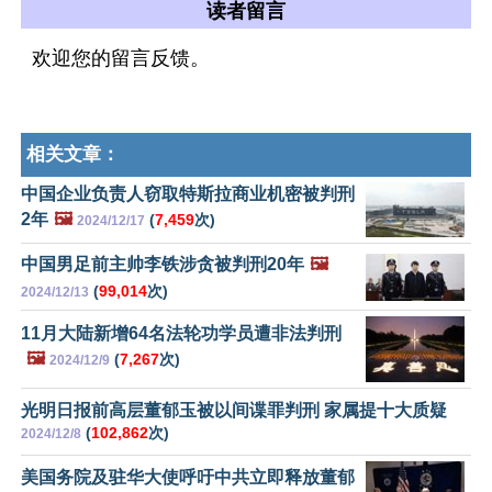
读者留言
欢迎您的留言反馈。
相关文章：
中国企业负责人窃取特斯拉商业机密被判刑
2年
🖼️
(
7,459
次)
2024/12/17
中国男足前主帅李铁涉贪被判刑20年
🖼️
(
99,014
次)
2024/12/13
11月大陆新增64名法轮功学员遭非法判刑
🖼️
(
7,267
次)
2024/12/9
光明日报前高层董郁玉被以间谍罪判刑 家属提十大质疑
(
102,862
次)
2024/12/8
美国务院及驻华大使呼吁中共立即释放董郁