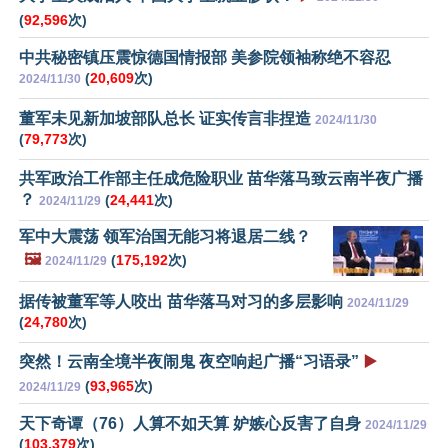
(
92,596
次)
中共秘密镇压震惊德国情报部 美参院领袖称绝不容忍
(
20,609
次)
2024/11/30
董军未见新加坡部队总长 证实传言非捏造
2024/11/30
(
79,773
次)
共军政治工作部主任成危险职业 苗华落马致云南半夜广播
？
(
24,441
次)
2024/11/29
军中大震荡 领军治国无能习将退居二线？
🖼️
(
175,192
次)
2024/11/29
据传被董军等人咬出 苗华落马对习的多层影响
2024/11/29
(
24,780
次)
突然！云南全境半夜闹鬼 夜空响起广播“习语录”
▶️
(
93,965
次)
2024/11/29
天下奇谭（76）人算不如天算 妒嫉心反害了自身
2024/11/29
(
103,379
次)