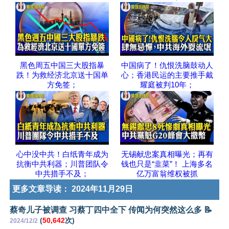
黑色周五中国三大股指暴
中国病了！仇恨洗脑鼓动人
跌！为救经济北京送十国单
心；香港民运的主要推手戴
方免签；
耀庭被判10年；
心中没中共！白纸青年成为
无锡献忠案真相曝光；再有
抗衡中共利器；川普团队令
钱也只是“韭菜”！ 上海多名
中共措手不及；
亿万富翁维权被抓
更多文章导读：
2024年11月29日
蔡奇儿子被调查 习蔡丁四中全下 传闻为何突然这么多 📝
(
50,642
次)
2024/12/2