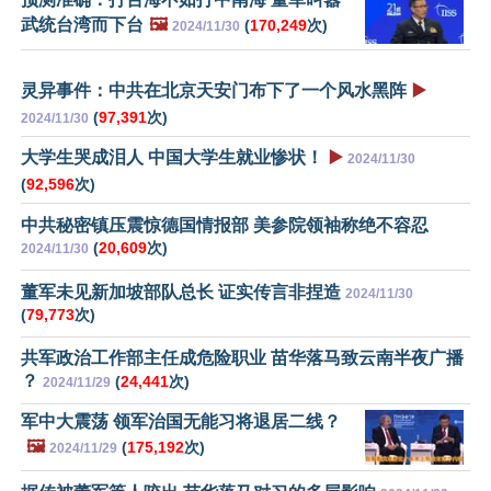
武统台湾而下台
🖼️
(
170,249
次)
2024/11/30
灵异事件：中共在北京天安门布下了一个风水黑阵
▶️
(
97,391
次)
2024/11/30
大学生哭成泪人 中国大学生就业惨状！
▶️
2024/11/30
(
92,596
次)
中共秘密镇压震惊德国情报部 美参院领袖称绝不容忍
(
20,609
次)
2024/11/30
董军未见新加坡部队总长 证实传言非捏造
2024/11/30
(
79,773
次)
共军政治工作部主任成危险职业 苗华落马致云南半夜广播
？
(
24,441
次)
2024/11/29
军中大震荡 领军治国无能习将退居二线？
🖼️
(
175,192
次)
2024/11/29