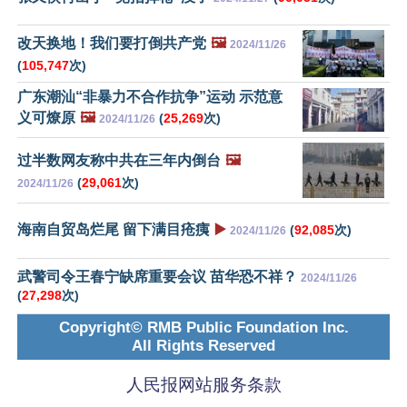
改天换地！我们要打倒共产党
🖼️
2024/11/26
(
105,747
次)
广东潮汕“非暴力不合作抗争”运动 示范意
义可燎原
🖼️
(
25,269
次)
2024/11/26
过半数网友称中共在三年内倒台
🖼️
(
29,061
次)
2024/11/26
海南自贸岛烂尾 留下满目疮痍
▶️
(
92,085
次)
2024/11/26
武警司令王春宁缺席重要会议 苗华恐不祥？
2024/11/26
(
27,298
次)
Copyright© RMB Public Foundation Inc.
All Rights Reserved
人民报网站服务条款