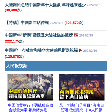
大陆网民总结中国新年十大怪象 年味越来越少
2024/2/16
(
38,480
次)
【特稿】中国新年话传统
(
121,572
次)
2024/2/15
中国新年“断亲”话题登大陆社媒热搜榜
🖼️
2024/2/15
(
222,175
次)
中国新年 布林肯和驻华大使伯恩斯送祝福
▶️
2024/2/10
(
125,878
次)
人民报视频:
中国假货横行！羽绒服造假
又一“拍脑门子项目” 海南自
含绒量为零 掺杂猪狗毛 ！
贸港成烂尾岛 ｜ #人民报