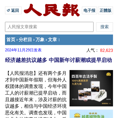
↺ 返回 
电子报
正體版
首页
分栏目
万象
文章
›
›
›
：
2024年11月29日
发表
人气：
82,623
经济越差抗议越多 中国新年讨薪潮或提早启动
【人民报消息】还有两个多月
才到中国新年假期，但海外人
权团体的调查发现，今年中国
工人的讨薪潮已提早启动，而
且越接近年末，涉及讨薪的抗
议越多，相信与中国经济环境
恶化有关。调查也发现，中国