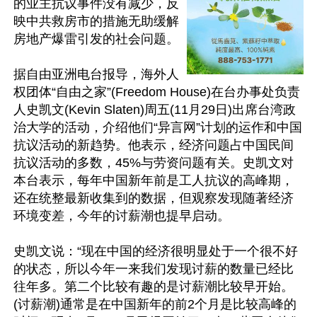
的业主抗议事件没有减少，反
映中共救房市的措施无助缓解
房地产爆雷引发的社会问题。

据自由亚洲电台报导，海外人
权团体“自由之家”(Freedom House)在台办事处负责
人史凯文(Kevin Slaten)周五(11月29日)出席台湾政
治大学的活动，介绍他们“异言网”计划的运作和中国
抗议活动的新趋势。他表示，经济问题占中国民间
抗议活动的多数，45%与劳资问题有关。史凯文对
本台表示，每年中国新年前是工人抗议的高峰期，
还在统整最新收集到的数据，但观察发现随著经济
环境变差，今年的讨薪潮也提早启动。

史凯文说：“现在中国的经济很明显处于一个很不好
的状态，所以今年一来我们发现讨薪的数量已经比
往年多。第二个比较有趣的是讨薪潮比较早开始。
(讨薪潮)通常是在中国新年的前2个月是比较高峰的