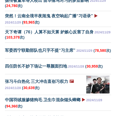
据传被董军等人咬出 苗华落马对习的多层影响
2024/11/29
(
24,780
次)
突然！云南全境半夜闹鬼 夜空响起广播“习语录”
▶️
(
93,965
次)
2024/11/29
天下奇谭（76）人算不如天算 妒嫉心反害了自身
2024/11/29
(
103,379
次)
军委西宁联勤部队也只字不提“习主席”
(
78,580
次)
2024/11/29
四任防长不妙下场让一尊颜面扫地
(
30,959
次)
2024/11/28
张习斗白热化 三大冲击直创习权力
🖼️
(
30,639
次)
2024/11/28
中国羽绒服掺猪狗毛 卫生巾混杂烟头蟑螂
▶️
2024/11/28
(
94,360
次)