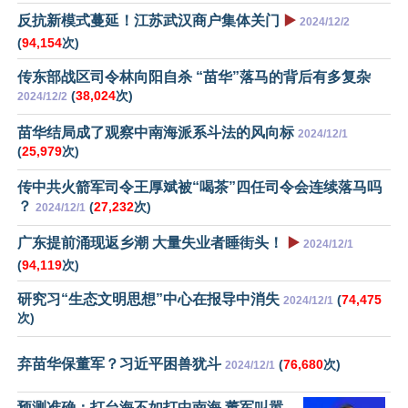
反抗新模式蔓延！江苏武汉商户集体关门
▶️
2024/12/2
(
94,154
次)
传东部战区司令林向阳自杀 “苗华”落马的背后有多复杂
(
38,024
次)
2024/12/2
苗华结局成了观察中南海派系斗法的风向标
2024/12/1
(
25,979
次)
传中共火箭军司令王厚斌被“喝茶”四任司令会连续落马吗
？
(
27,232
次)
2024/12/1
广东提前涌现返乡潮 大量失业者睡街头！
▶️
2024/12/1
(
94,119
次)
研究习“生态文明思想”中心在报导中消失
(
74,475
2024/12/1
次)
弃苗华保董军？习近平困兽犹斗
(
76,680
次)
2024/12/1
预测准确：打台海不如打中南海 董军叫嚣