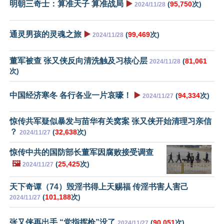
明朝三奇士：算准天子 算准战局
▶️
(
95,750
次)
2024/11/28
通灵男孩的灵魂之旅
▶️
(
99,469
次)
2024/11/28
董军被查 张又侠反向清洗触及习核心层
(
81,061
2024/11/28
次)
中国经济寒冬 各行各业一片哀嚎！
▶️
(
94,334
次)
2024/11/27
惊传共军疑似暴发与苗华有关窝案 张又侠开始清理习亲信
？
(
32,638
次)
2024/11/27
惊传中共的国防部长董军因腐败接受调查
🖼️
(
25,425
次)
2024/11/27
天下奇谭（74）毁淫书得上天赐福 传淫书害人害己
(
101,188
次)
2024/11/27
张又侠再出手 “党指挥枪”没了
(
90,051
次)
2024/11/27