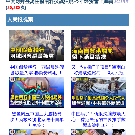
中共对拜登离任前的科技战狂跳 今年经贸雪上加霜
2025/1/7
(
20,288
次)
人民报视频:
中国假货横行！羽绒服造假
又一“拍脑门子项目” 海南自
含绒量为零 掺杂猪狗毛 ！
贸港成烂尾岛 ｜ #人民报
黑色周五中国三大股指暴
中国病了！仇恨洗脑鼓动人
跌！为救经济北京送十国单
心；香港民运的主要推手戴
方免签；
耀庭被判10年；