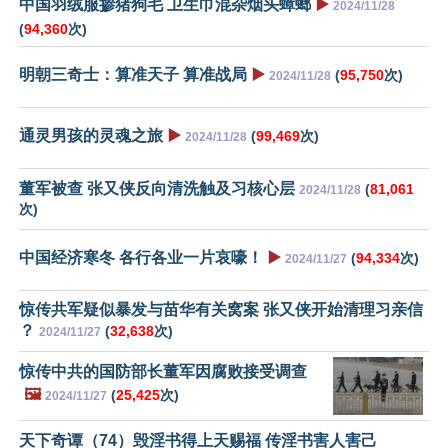
中国羽绒服掺猪狗毛 卫生巾混杂烟头蟑螂
▶️
2024/11/28
(
94,360
次)
明朝三奇士：算准天子 算准战局
▶️
(
95,750
次)
2024/11/28
通灵男孩的灵魂之旅
▶️
(
99,469
次)
2024/11/28
董军被查 张又侠反向清洗触及习核心层
(
81,061
2024/11/28
次)
中国经济寒冬 各行各业一片哀嚎！
▶️
(
94,334
次)
2024/11/27
惊传共军疑似暴发与苗华有关窝案 张又侠开始清理习亲信
？
(
32,638
次)
2024/11/27
惊传中共的国防部长董军因腐败接受调查
🖼️
(
25,425
次)
2024/11/27
天下奇谭（74）毁淫书得上天赐福 传淫书害人害己