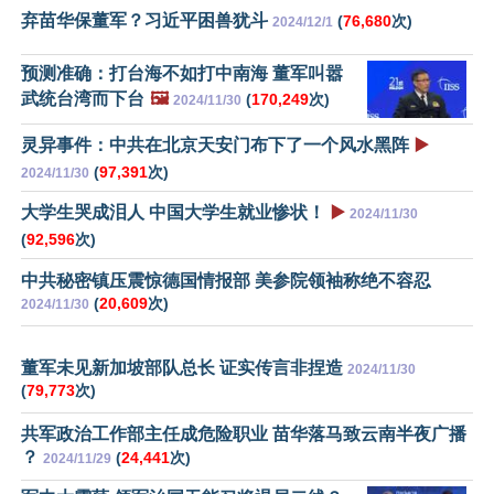
弃苗华保董军？习近平困兽犹斗
(
76,680
次)
2024/12/1
预测准确：打台海不如打中南海 董军叫嚣
武统台湾而下台
🖼️
(
170,249
次)
2024/11/30
灵异事件：中共在北京天安门布下了一个风水黑阵
▶️
(
97,391
次)
2024/11/30
大学生哭成泪人 中国大学生就业惨状！
▶️
2024/11/30
(
92,596
次)
中共秘密镇压震惊德国情报部 美参院领袖称绝不容忍
(
20,609
次)
2024/11/30
董军未见新加坡部队总长 证实传言非捏造
2024/11/30
(
79,773
次)
共军政治工作部主任成危险职业 苗华落马致云南半夜广播
？
(
24,441
次)
2024/11/29