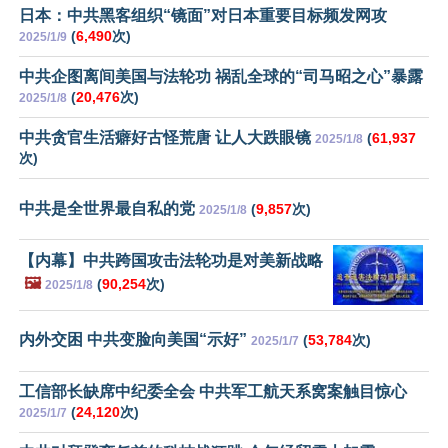
日本：中共黑客组织“镜面”对日本重要目标频发网攻
(
6,490
次)
2025/1/9
中共企图离间美国与法轮功 祸乱全球的“司马昭之心”暴露
(
20,476
次)
2025/1/8
中共贪官生活癖好古怪荒唐 让人大跌眼镜
(
61,937
2025/1/8
次)
中共是全世界最自私的党
(
9,857
次)
2025/1/8
【内幕】中共跨国攻击法轮功是对美新战略
🖼️
(
90,254
次)
2025/1/8
内外交困 中共变脸向美国“示好”
(
53,784
次)
2025/1/7
工信部长缺席中纪委全会 中共军工航天系窝案触目惊心
(
24,120
次)
2025/1/7