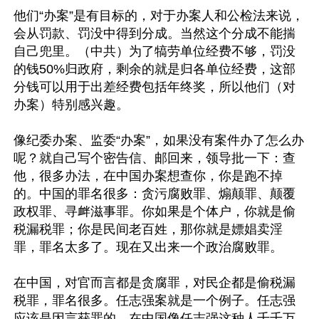
他们“办案”是有目标的，对于办案人和公检法来说，
会从罚款、罚没中得到分成。当然这个分成不能揣
自己兜里。（中共）为了犒劳单位经费不够，罚没
的钱50%归政府，剩余的就是归各单位经费，这部
分钱可以用于出差经费包括年终奖，所以他们（对
办案）特别感兴趣。

像纪委办案、监委“办案”，如果没有案件办了怎么办
呢？就自己写个密告信、邮回来，领导批一下：查
他，很多办法，在中国办案想查你，你是跑不掉
的。中国的罪名很多：贪污腐败罪、煽颠罪、颠覆
政权罪、寻衅滋事罪。你如果是个体户，你就是偷
税漏税罪；你是民间老百姓，那你就是嫖娼卖淫
罪，罪名太多了。现在又出来一个政治腐败罪。

在中国，对官而言都是贪腐罪，对民企都是偷税漏
税罪，罪名很多。任志强案就是一个例子。任志强
应该是因言获罪的，在中国像任志强这种人千千万