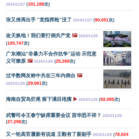
(
101,188
次)
2024/11/27
张又侠再出手 “党指挥枪”没了
(
90,051
次)
2024/11/27
改天换地！我们要打倒共产党
🖼️
2024/11/26
(
105,747
次)
广东潮汕“非暴力不合作抗争”运动 示范意
义可燎原
🖼️
(
25,269
次)
2024/11/26
过半数网友称中共在三年内倒台
🖼️
(
29,061
次)
2024/11/26
海南自贸岛烂尾 留下满目疮痍
▶️
(
92,085
次)
2024/11/26
武警司令王春宁缺席重要会议 苗华恐不祥？
2024/11/26
(
27,298
次)
又一轮高官履新有说道 王毅有了新副手
(
78,024
2024/11/26