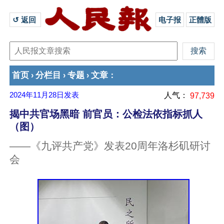
↺ 返回 
电子报
正體版
首页
分栏目
专题
文章
›
›
›
：
2024年11月28日
发表
人气：
97,739
揭中共官场黑暗 前官员：公检法依指标抓人
（图）
——《九评共产党》发表20周年洛杉矶研讨
会