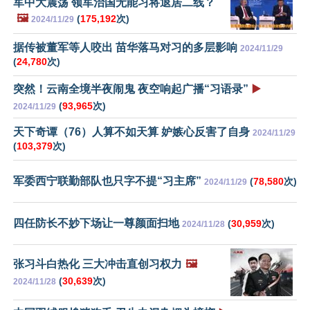
军中大震荡 领军治国无能习将退居二线？
🖼️
(
175,192
次)
2024/11/29
据传被董军等人咬出 苗华落马对习的多层影响
2024/11/29
(
24,780
次)
突然！云南全境半夜闹鬼 夜空响起广播“习语录”
▶️
(
93,965
次)
2024/11/29
天下奇谭（76）人算不如天算 妒嫉心反害了自身
2024/11/29
(
103,379
次)
军委西宁联勤部队也只字不提“习主席”
(
78,580
次)
2024/11/29
四任防长不妙下场让一尊颜面扫地
(
30,959
次)
2024/11/28
张习斗白热化 三大冲击直创习权力
🖼️
(
30,639
次)
2024/11/28