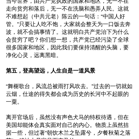
当今世界，由共产党执政的国家和地区，无一不在
走向贫穷和落后，无一不在洗脑和愚弄人民。这就
不难想起（中共元老）陈云的一句话：“中国人好
管。”只要让人吃不饱，大家就会整天为一口饭去奔
波，就不会搞事情了。这就明白共产党治下为什么
会贫穷了吧？你们想一想，共产党已经污染了全球
很多国家和地区，因此我们要保持清醒的头脑，要
净化心灵，远离黑暗。

第五，登高望远，人生自是一道风景
“舞榭歌台，风流总被雨打风吹去。”过去的一切就如
云烟，仕途的得失都会成为历史的长河中不起眼的
一粟。

离开官场后，虽然没有声色犬马的特权待遇，但在
美国却能体会真实面对自己的内心。物质上虽然拮
据一些，但过著“朝饮木兰之坠露兮，夕餐秋菊之落