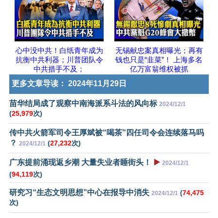
心中没中共！白纸青年成为
无锡献忠案真相曝光；再有
抗衡中共利器；川普团队令
钱也只是“韭菜”！ 上海多名
中共措手不及；
亿万富翁维权被抓
更多文章导读：
2024年11月29日
苗华结局成了观察中南海派系斗法的风向标
2024/12/1
(
25,979
次)
传中共火箭军司令王厚斌被“喝茶”四任司令会连续落马吗
？
(
27,232
次)
2024/12/1
广东提前涌现返乡潮 大量失业者睡街头！
▶️
2024/12/1
(
94,119
次)
研究习“生态文明思想”中心在报导中消失
(
74,475
2024/12/1
次)