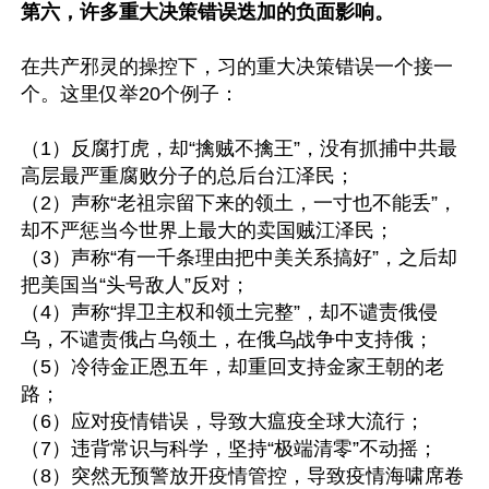
第六，许多重大决策错误迭加的负面影响。
在共产邪灵的操控下，习的重大决策错误一个接一
个。这里仅举20个例子：

（1）反腐打虎，却“擒贼不擒王”，没有抓捕中共最
高层最严重腐败分子的总后台江泽民；

（2）声称“老祖宗留下来的领土，一寸也不能丢”，
却不严惩当今世界上最大的卖国贼江泽民；

（3）声称“有一千条理由把中美关系搞好”，之后却
把美国当“头号敌人”反对；

（4）声称“捍卫主权和领土完整”，却不谴责俄侵
乌，不谴责俄占乌领土，在俄乌战争中支持俄；

（5）冷待金正恩五年，却重回支持金家王朝的老
路；

（6）应对疫情错误，导致大瘟疫全球大流行；

（7）违背常识与科学，坚持“极端清零”不动摇；

（8）突然无预警放开疫情管控，导致疫情海啸席卷