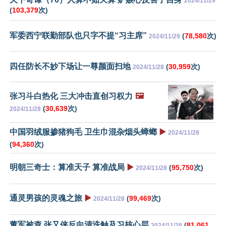
2024/11/29
(
103,379
次)
军委西宁联勤部队也只字不提“习主席”
(
78,580
次)
2024/11/29
四任防长不妙下场让一尊颜面扫地
(
30,959
次)
2024/11/28
张习斗白热化 三大冲击直创习权力
🖼️
(
30,639
次)
2024/11/28
中国羽绒服掺猪狗毛 卫生巾混杂烟头蟑螂
▶️
2024/11/28
(
94,360
次)
明朝三奇士：算准天子 算准战局
▶️
(
95,750
次)
2024/11/28
通灵男孩的灵魂之旅
▶️
(
99,469
次)
2024/11/28
董军被查 张又侠反向清洗触及习核心层
(
81,061
2024/11/28