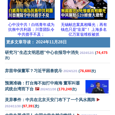
心中没中共！白纸青年成为
无锡献忠案真相曝光；再有
抗衡中共利器；川普团队令
钱也只是“韭菜”！ 上海多名
中共措手不及；
亿万富翁维权被抓
更多文章导读：
2024年11月28日
研究习“生态文明思想”中心在报导中消失
(
74,475
2024/12/1
次)
弃苗华保董军？习近平困兽犹斗
(
76,680
次)
2024/12/1
预测准确：打台海不如打中南海 董军叫嚣
武统台湾而下台
🖼️
(
170,249
次)
2024/11/30
灵异事件：中共在北京天安门布下了一个风水黑阵
▶️
(
97,391
次)
2024/11/30