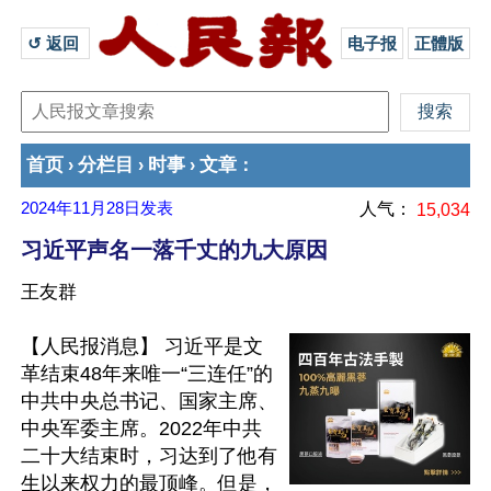
↺ 返回 
电子报
正體版
首页
分栏目
时事
文章
›
›
›
：
2024年11月28日
发表
人气：
15,034
习近平声名一落千丈的九大原因
王友群
【人民报消息】 习近平是文
革结束48年来唯一“三连任”的
中共中央总书记、国家主席、
中央军委主席。2022年中共
二十大结束时，习达到了他有
生以来权力的最顶峰。但是，