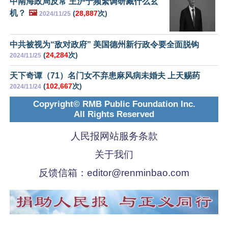
中南海政局反常 王沪宁频繁调研藏什么玄
机？
🖼️
(
28,887
次)
2024/11/25
中共被视为“敌对政府” 美国德州新行政令要全面脱钩
(
24,284
次)
2024/11/25
天下奇谭（71）名门女不弃患麻风病未婚夫 上天赐药
(
102,667
次)
2024/11/24
Copyright© RMB Public Foundation Inc.
All Rights Reserved
人民报网站服务条款
关于我们
反馈信箱：
editor@renminbao.com