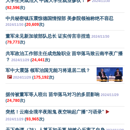
大学生哭成泪人 中国大学生就业惨状！
▶️
2024/11/30
(
92,596
次)
中共秘密镇压震惊德国情报部 美参院领袖称绝不容忍
(
20,609
次)
2024/11/30
董军未见新加坡部队总长 证实传言非捏造
2024/11/30
(
79,773
次)
共军政治工作部主任成危险职业 苗华落马致云南半夜广播
？
(
24,441
次)
2024/11/29
军中大震荡 领军治国无能习将退居二线？
🖼️
(
175,192
次)
2024/11/29
据传被董军等人咬出 苗华落马对习的多层影响
2024/11/29
(
24,780
次)
突然！云南全境半夜闹鬼 夜空响起广播“习语录”
▶️
(
93,965
次)
2024/11/29
天下奇谭（76）人算不如天算 妒嫉心反害了自身