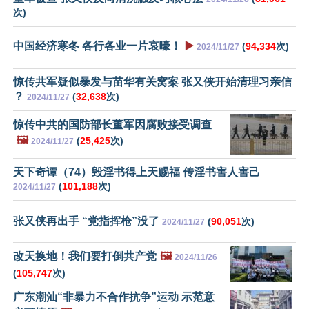
次)
中国经济寒冬 各行各业一片哀嚎！
▶️
(
94,334
次)
2024/11/27
惊传共军疑似暴发与苗华有关窝案 张又侠开始清理习亲信
？
(
32,638
次)
2024/11/27
惊传中共的国防部长董军因腐败接受调查
🖼️
(
25,425
次)
2024/11/27
天下奇谭（74）毁淫书得上天赐福 传淫书害人害己
(
101,188
次)
2024/11/27
张又侠再出手 “党指挥枪”没了
(
90,051
次)
2024/11/27
改天换地！我们要打倒共产党
🖼️
2024/11/26
(
105,747
次)
广东潮汕“非暴力不合作抗争”运动 示范意