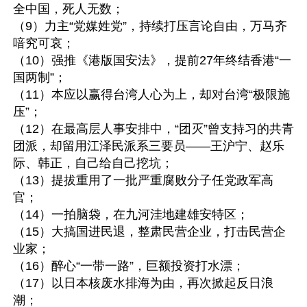
全中国，死人无数；

（9）力主“党媒姓党”，持续打压言论自由，万马齐
喑究可哀；

（10）强推《港版国安法》，提前27年终结香港“一
国两制”；

（11）本应以赢得台湾人心为上，却对台湾“极限施
压”；

（12）在最高层人事安排中，“团灭”曾支持习的共青
团派，却留用江泽民派系三要员——王沪宁、赵乐
际、韩正，自己给自己挖坑；

（13）提拔重用了一批严重腐败分子任党政军高
官；

（14）一拍脑袋，在九河洼地建雄安特区；

（15）大搞国进民退，整肃民营企业，打击民营企
业家；

（16）醉心“一带一路”，巨额投资打水漂；

（17）以日本核废水排海为由，再次掀起反日浪
潮；
