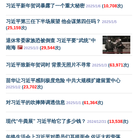
习近平新年贺词暴露了一个重大秘密
(
10,708
次)
2025/1/6
习近平第三任下半场展望 他会谋第四任吗？
2025/1/5
(
25,159
次)
退休常委家族恐被倒查 习近平要“武统”中
南海
🖼️
(
29,544
次)
2025/1/3
习近平致新年贺词时 背景无照片不寻常
(
63,971
次)
2025/1/3
苗华让习近平感到极度危险 中共大规模扩建留置中心
(
23,702
次)
2025/1/2
对习近平的吹捧降调透信息
(
61,364
次)
2025/1/1
现代“牛粪展” 习近平给它了多少钱？
(
13,538
次)
2024/12/31
年终生活会上习近平对委员们耳提面命 佐证大权旁落