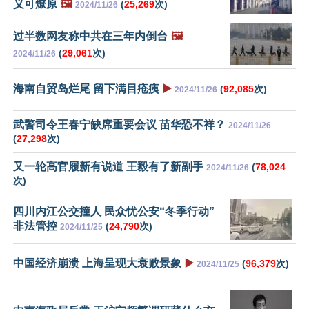
义可燎原
🖼️
(
25,269
次)
2024/11/26
过半数网友称中共在三年内倒台
🖼️
(
29,061
次)
2024/11/26
海南自贸岛烂尾 留下满目疮痍
▶️
(
92,085
次)
2024/11/26
武警司令王春宁缺席重要会议 苗华恐不祥？
2024/11/26
(
27,298
次)
又一轮高官履新有说道 王毅有了新副手
(
78,024
2024/11/26
次)
四川内江公交撞人 民众忧公安“冬季行动”
非法管控
(
24,790
次)
2024/11/25
中国经济崩溃 上海呈现大衰败景象
▶️
(
96,379
次)
2024/11/25