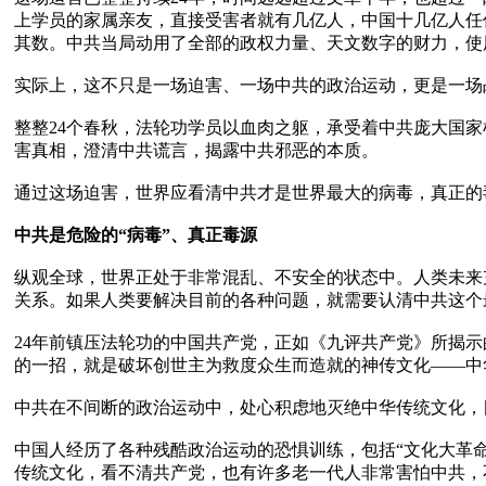
上学员的家属亲友，直接受害者就有几亿人，中国十几亿人任
其数。中共当局动用了全部的政权力量、天文数字的财力，使
实际上，这不只是一场迫害、一场中共的政治运动，更是一场
整整24个春秋，法轮功学员以血肉之躯，承受着中共庞大国
害真相，澄清中共谎言，揭露中共邪恶的本质。

通过这场迫害，世界应看清中共才是世界最大的病毒，真正的
中共是危险的“病毒”、真正毒源
纵观全球，世界正处于非常混乱、不安全的状态中。人类未来
关系。如果人类要解决目前的各种问题，就需要认清中共这个最
24年前镇压法轮功的中国共产党，正如《九评共产党》所揭
的一招，就是破坏创世主为救度众生而造就的神传文化——中
中共在不间断的政治运动中，处心积虑地灭绝中华传统文化，
中国人经历了各种残酷政治运动的恐惧训练，包括“文化大革
传统文化，看不清共产党，也有许多老一代人非常害怕中共，