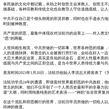
各民族的文化中都记载，末劫之时创世主会来救人。创世主不
德基础，各种宗教和传统文化也在教导人守住道德底线，让人
中共不仅自己是个彻头彻尾的邪灵邪教，同时也在不遗余力地
时刻被神救度。

共产党的邪恶，最集中体现在对法轮功的迫害上——对人类文
“恶”的两极。

人世间相生相克，中共所做的一切坏事，世界各种恶的现象，
人的道德抉择。有善念的人会被善行所打动，会站在好人一边
大忍大勇的反迫害，其实是良知的试金石，是对人性最本质的
值观与共产党之间的正邪交战，是当今世界人类传统力量与共
美东时间2023年1月20日，法轮功创始人李洪志大师发表了
法轮功学员24年的遭遇，即使面对世界最邪恶的中共政权，
世主的到来。他们不仅开创了一个人类历史最和平的非暴力抗
退”大潮，同时用纯善纯美的艺术表演——“神韵”在全世界复兴
在这个混乱和邪恶横行的世界，法轮功学员所做的一切给人以
待神的救度。
