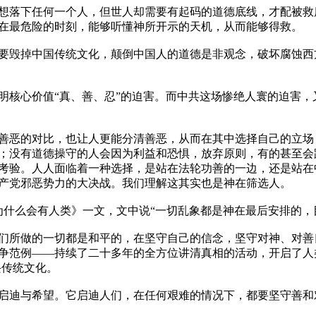
想落下任何一个人，但世人却需要有起码的道德底线，才配被救
在最危险的时刻，能够听懂神所开示的天机，从而能够得救。

要毁掉中国传统文化，颠倒中国人的道德是非观念，破坏腐蚀西
明核心价值“真、善、忍”的迫害。而中共这场惨绝人寰的迫害，
善恶的对比，也让人更能分清善恶，从而在其中选择自己的立场
；没有道德操守的人会因为利益和恐惧，放弃原则，有的甚至会
考验。人人面临着一种选择，是站在法轮功善的一边，还是站在
产党邪恶势力的大决战。我们理解这其实也是神在筛选人。

《为什么会有人类》一文，文中说“一切乱象都是神在最后安排的，
他们所做的一切都是和平的，在坚守自己的信念，坚守对神、对善
争范例——持续了二十多年的全方位讲清真相的活动，开启了人
传统文化。

启迪与希望。它启迪人们，在任何艰难的情况下，都要坚守善和