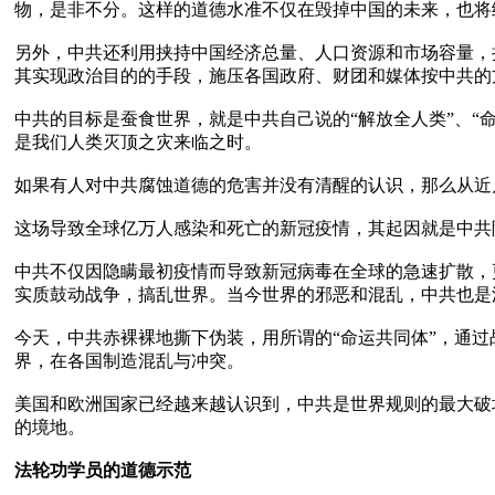
物，是非不分。这样的道德水准不仅在毁掉中国的未来，也将
另外，中共还利用挟持中国经济总量、人口资源和市场容量，
其实现政治目的的手段，施压各国政府、财团和媒体按中共的
中共的目标是蚕食世界，就是中共自己说的“解放全人类”、
是我们人类灭顶之灾来临之时。

如果有人对中共腐蚀道德的危害并没有清醒的认识，那么从近几年
这场导致全球亿万人感染和死亡的新冠疫情，其起因就是中共
中共不仅因隐瞒最初疫情而导致新冠病毒在全球的急速扩散，
实质鼓动战争，搞乱世界。当今世界的邪恶和混乱，中共也是源
今天，中共赤裸裸地撕下伪装，用所谓的“命运共同体”，通
界，在各国制造混乱与冲突。

美国和欧洲国家已经越来越认识到，中共是世界规则的最大破
的境地。

法轮功学员的道德示范