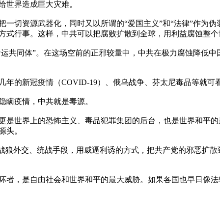
给世界造成巨大灾难。

把一切资源武器化，同时又以所谓的“爱国主义”和“法律”作为
方式行事。这样，中共可以把腐败扩散到全球，用利益腐蚀整个世
“命运共同体”。在这场空前的正邪较量中，中共在极力腐蚀降低
的新冠疫情（COVID-19）、俄乌战争、芬太尼毒品等就可
隐瞒疫情，中共就是毒源。

更是世界上的恐怖主义、毒品犯罪集团的后台，也是世界和平的
头。

过战狼外交、统战手段，用威逼利诱的方式，把共产党的邪恶扩
坏者，是自由社会和世界和平的最大威胁。如果各国也早日像法