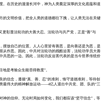
度。在历史的漫漫长河中，神为人类奠定深厚的文化底蕴和道
方的文明价值，把全人类的道德都往下拽，让人类无法在关键
又更彰显法轮功的大善大忍。法轮功与共产党，正是“善”与
，摆放自己的位置。人人心里皆有善恶，是向善还是为恶，是
跟从作恶。因此，中共对法轮功的残酷迫害，法轮功学员大善
中共恶的一边。因此，法轮功反迫害代表的是当今世界传统价
目地是考验众生能否得救度”。

良的信念，遵循“真、善、忍”的准则，恪守道德准则，等待创
类最伟大的精神解放运动——4亿人退出中共党、团、队的“三
对神的信仰。无论时局如何变化，我们都应该“坚守信念”，等