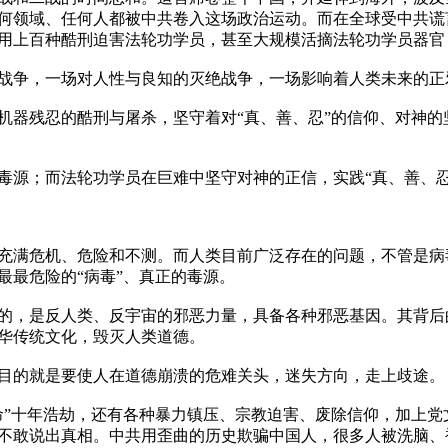
何领域、任何人都被中共卷入这场政治运动。而在全球受中共谎
用上百种酷刑迫害法轮功学员，甚至大规模活摘法轮功学员器官，
战争，一场对人性与良知的灭绝战争，一场影响着人类未来的正邪
家机器残忍的酷刑与屠杀，坚守着对“真、善、忍”的信仰、对神
毒源；而法轮功学员在巨难中坚守对神的正信，实践“真、善、忍
充满危机、危险和不测。而人类目前广泛存在的问题，不管是病
最危险的“病毒”、真正的毒源。

示的，是反人类、反宇宙的邪恶力量，具备各种邪恶基因。其背
华传统文化，毁灭人类道德。

目的就是要使人在道德崩溃的危难关头，迷失方向，走上歧途。

命”十年浩劫，还有各种暴力镇压、宗教迫害、废除信仰，加上
不敢说出真相。中共用歪曲的历史欺骗中国人，很多人被洗脑、