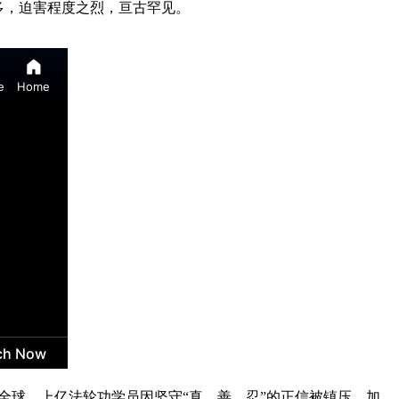
全球。上亿法轮功学员因坚守“真、善、忍”的正信被镇压，加