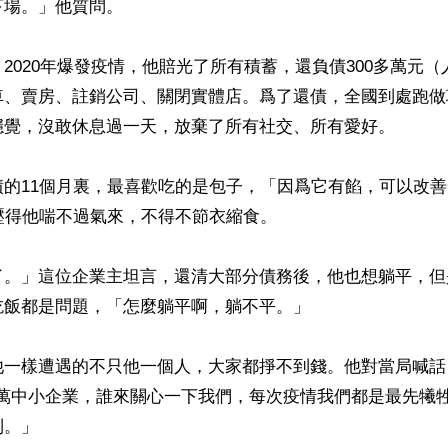
場。」他質問。

2020年爆發疫情，他賠光了所有積蓄，還負債300多萬元（
車、賣房、註銷公司、關閉實體店。爲了還債，全國到處跑做
穩覺，沒敢休息過一天，放棄了所有社交、所有愛好。

債的11個月裏，最喜歡吃的是包子，「因爲它有餡，可以改
壓得他喘不過氣來，不得不節衣縮食。

了。」這位企業主坦言，還清大部分債務後，他也想躺平，但
飯都是問題，「怎麼躺平啊，躺不平。」

他一樣遭遇的不只他一個人，大家都掙不到錢。他對當局喊話
00萬中小企業，誰來關心一下我們，每次疫情我們都是最先犧
。」
