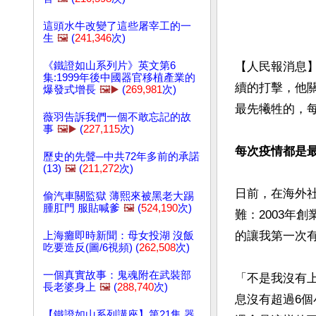
這頭水牛改變了這些屠宰工的一
生
🖼️
(
241,346
次)
《鐵證如山系列片》英文第6
【人民報消息
集:1999年後中國器官移植產業的
續的打擊，他
爆發式增長
🖼️▶️
(
269,981
次)
最先犧牲的，每
薇羽告訴我們一個不敢忘記的故
事
🖼️▶️
(
227,115
次)
每次疫情都是
歷史的先聲─中共72年多前的承諾
(13)
🖼️
(
211,272
次)
日前，在海外
偷汽車關監獄 薄熙來被黑老大踢
腫肛門 服貼喊爹
🖼️
(
524,190
次)
難：2003年
的讓我第一次有
上海癱即時新聞：母女投湖 沒飯
吃要造反(圖/6視頻) (
262,508
次)
一個真實故事：鬼魂附在武裝部
「不是我沒有上
長老婆身上
🖼️
(
288,740
次)
息沒有超過6
【鐵證如山系列講座】第21集 器