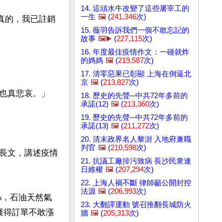
14. 這頭水牛改變了這些屠宰工的
一生
🖼️
(
241,346
次)
是真的，我已註銷
15. 薇羽告訴我們一個不敢忘記的
故事
🖼️▶️
(
227,115
次)
16. 年度最佳疫情作文：一碰就炸
的媽媽
🖼️
(
219,587
次)
17. 清零惡果已彰顯 上海在倒逼北
京
🖼️
(
213,827
次)
也真悲哀。」

18. 歷史的先聲─中共72年多前的
承諾(12)
🖼️
(
213,360
次)
19. 歷史的先聲─中共72年多前的
承諾(13)
🖼️
(
211,272
次)
20. 清末政界名人黎澍 入地府兼職
判官
🖼️
(
210,598
次)
的長文，講述疫情
21. 抗議工廠排污致病 長沙民衆連
日維權
🖼️
(
207,294
次)
22. 上海人禍不斷 律師籲公開封控
法源
🖼️
(
206,993
次)
%，石油天然氣
23. 大翻譯運動 號召推翻長城防火
了獲得訂單不敢漲
牆
🖼️
(
205,313
次)