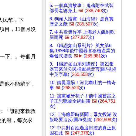
5. 一個真實故事：鬼魂附在武裝
部長老婆身上
🖼️
(
288,740
次)
6. 狗頭人證實《山海經》是真實
人民幣，下
歷史文獻
🖼️
(
285,507
次)
項目，11個月沒
7. 中共歌舞昇平 上海老人餓到吃
屎而死
🖼️
(
277,827
次)
8. 《鐵證如山系列片》英文第6
集:1999年後中國器官移植產業的
爆發式增長
🖼️▶️
(
269,981
次)
善一下」。每個月
9. 【鐵證如山系列講座】第21集
器官來於公民捐獻是謊言(圖/視頻
中英字幕) (
269,558
次)
10. 借屍還陽！河北唐山的一樁奇
是他不能躺平，
事
🖼️
(
268,524
次)
11. 讓黨嘬牙花子！前中國首富之
子王思聰被全網封殺
🖼️
(
264,751
次)
：「誰能來救救
12. 上海癱即時新聞：母女投湖 沒
飯吃要造反(圖/6視頻) (
262,508
次)
牲的呀，每次求
13. 中共對百姓過度封控的真正原
因在此
🖼️
(
247,376
次)