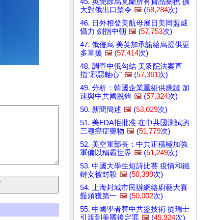
45. 英免除烏克蘭所有貨品關稅 擴
大對俄出口禁令
🖼️
(
58,284
次)
46. 日外相登美航母展日美同盟威
懾力 劍指中朝
🖼️
(
57,753
次)
47. 俄侵烏 美英加承諾給烏提供更
多軍援
🖼️
(
57,414
次)
48. 調查中俄勾結 美衆院法案直
指"邪惡軸心"
🖼️
(
57,361
次)
49. 分析：韓國企業重組供應鏈 加
速與中共國脫鉤
🖼️
(
57,324
次)
50. 新聞簡述
🖼️
(
53,029
次)
51. 美FDA拒批准 在中共國測試的
三種癌症藥物
🖼️
(
51,779
次)
52. 美空軍部長：中共正積極加強
軍備以稱霸世界
🖼️
(
51,249
次)
53. 中國大學生短詩比賽 疫情和鐵
鏈女被封殺
🖼️
(
50,399
次)
54. 上海封城市民辦網絡廚藝大賽
饅頭獲第一
🖼️
(
50,002
次)
55. 中國學者替中共盜技術 從瑞士
引渡到美國後定罪
🖼️
(
49,924
次)