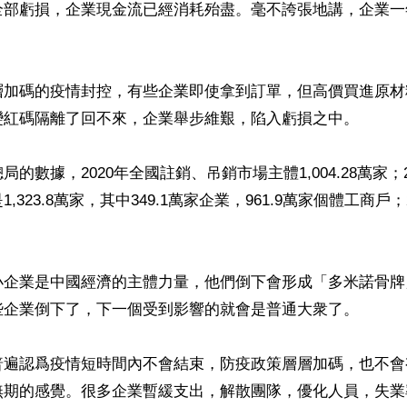
全部虧損，企業現金流已經消耗殆盡。毫不誇張地講，企業一


層加碼的疫情封控，有些企業即使拿到訂單，但高價買進原材
變紅碼隔離了回不來，企業舉步維艱，陷入虧損之中。

的數據，2020年全國註銷、吊銷市場主體1,004.28萬家；
,323.8萬家，其中349.1萬家企業，961.9萬家個體工商戶；
小企業是中國經濟的主體力量，他們倒下會形成「多米諾骨牌
些企業倒下了，下一個受到影響的就會是普通大衆了。

普遍認爲疫情短時間內不會結束，防疫政策層層加碼，也不會
無期的感覺。很多企業暫緩支出，解散團隊，優化人員，失業