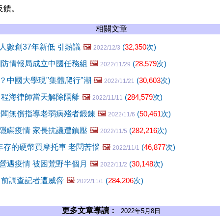
反饋。
相關文章
人數創37年新低 引熱議
🖼️
(
32,350
次)
2022/12/3
國防情報局成立中國任務組
🖼️
(
28,579
次)
2022/11/29
？中國大學現"集體爬行"潮
🖼️
(
30,603
次)
2022/11/21
 程海律師當天解除隔離
🖼️
(
284,579
次)
2022/11/11
老闆無償指導老弱病殘者鍛鍊
🖼️
(
50,461
次)
2022/11/6
隱瞞疫情 家長抗議遭鎮壓
🖼️
(
282,216
次)
2022/11/5
年存的硬幣買摩托車 老闆苦惱
🖼️
(
46,877
次)
2022/11/1
營遇疫情 被困荒野半個月
🖼️
(
30,148
次)
2022/11/2
 前調查記者遭威脅
🖼️
(
284,206
次)
2022/11/1
更多文章導讀：
2022年5月8日