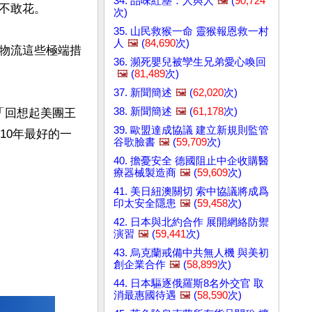
34. 品味紅塵：人與人
🖼️
(
90,724
敢花。

次)
35. 山民救猴一命 靈猴報恩救一村
人
🖼️
(
84,690
次)
物流這些極端措
36. 瀕死嬰兒被孿生兄弟愛心喚回
🖼️
(
81,489
次)
37. 新聞簡述
🖼️
(
62,020
次)
38. 新聞簡述
🖼️
(
61,178
次)
「回想起美團王
39. 歐盟達成協議 建立新規則監管
10年最好的一
谷歌臉書
🖼️
(
59,709
次)
40. 擔憂安全 德國阻止中企收購醫
療器械製造商
🖼️
(
59,609
次)
41. 美日紐澳關切 索中協議將成爲
印太安全隱患
🖼️
(
59,458
次)
42. 日本與北約合作 展開網絡防禦
演習
🖼️
(
59,441
次)
43. 烏克蘭戒備中共無人機 與美初
創企業合作
🖼️
(
58,899
次)
44. 日本驅逐俄羅斯8名外交官 取
消最惠國待遇
🖼️
(
58,590
次)