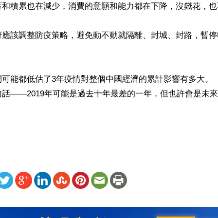
蓄和積累也在減少，消費的意願和能力都在下降，沒錢花，也不
府應該調整防疫策略，避免動不動就隔離、封城、封路，暫停
們可能都低估了3年疫情對整個中國經濟的累計影響有多大。
話――2019年可能是過去十年最差的一年，但也許會是未來
ww.renminbao.com/rmb/articles/2022/5/8/74289b.html