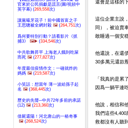
還會是這樣的下
官來於公民捐獻是謊言(圖/視頻中
英字幕) (
269,558
次)
這位企業主說，
讓黨嘬牙花子！前中國首富之子
王思聰被全網封殺
🖼️
(
264,751
次)
同），被迫賣
敢睡過一個安
爲何要特別行動？請看影片《抓
捕3》
🖼️▶️
(
334,546
次)
中共歌舞昇平 上海老人餓到吃屎
他還說，在還
而死
🖼️
(
277,827
次)
30多萬元還款
年度最佳疫情作文：一碰就炸的
媽媽
🖼️
(
219,587
次)
「我真的是累
小笑話：想當年 薄一波給孫子起
因爲一躺平連吃
名
🖼️
(
368,445
次)
歷史的先聲─中共72年多前的承諾
他說，相信和
(12)
🖼️
(
213,360
次)
我們這些4,4
借屍還陽！河北唐山的一樁奇事
🖼️
(
268,524
次)
救都沒有人聽到