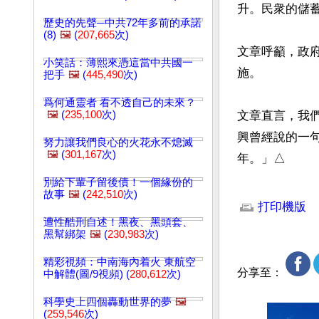
升。民衆的儲
歷史的先聲─中共72年多前的承諾
(8)
🖼️
(
207,665
次)
文章呼籲，政
小笑話：薄熙來憑這當中共國一
施。

把手
🖼️
(
445,490
次)
爲何通靈者 看不透自己的未來？
🖼️
(
235,100
次)
文章直言，我
興曾經說的一句
努力讓我們良心的火花永不熄滅
🖼️
(
301,167
次)
年。」△
別給下輩子留後債！一個緣份的
文章網址: http://w
故事
🖼️
(
242,510
次)
打印機版
遭性酷刑自述！黑夜、黑頭套、
黑幫綁架
🖼️
(
230,983
次)
精彩視頻：中南海內着火 東航空
分享至：
中解體(圖/9視頻) (
280,612
次)
科學史上四個轟動世界的夢
🖼️
(
259,546
次)