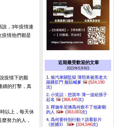
頻說，3年疫情連
次疫情他們都是
近期最受歡迎的文章
2022年5月8日
1. 偷汽車關監獄 薄熙來被黑老大
說疫情下的艱
踢腫肛門 服貼喊爹
🖼️
(
524,190
連續的打擊，真
次)
2. 小笑話：想當年 薄一波給孫子
起名
🖼️
(
368,445
次)
3. 釋迦牟尼佛爲何救不了他家鄉
小時以上，每天休
的人
🖼️▶️
(
363,003
次)
4. 爲何要特別行動？請看影片
這麼努力的人，
《抓捕3》
🖼️▶️
(
334,546
次)