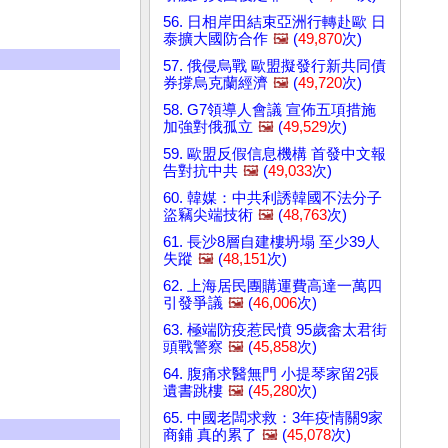
56. 日相岸田結束亞洲行轉赴歐 日
泰擴大國防合作
🖼️
(
49,870
次)
57. 俄侵烏戰 歐盟擬發行新共同債
券撐烏克蘭經濟
🖼️
(
49,720
次)
58. G7領導人會議 宣佈五項措施
加強對俄孤立
🖼️
(
49,529
次)
59. 歐盟反假信息機構 首發中文報
告對抗中共
🖼️
(
49,033
次)
60. 韓媒：中共利誘韓國不法分子
盜竊尖端技術
🖼️
(
48,763
次)
61. 長沙8層自建樓坍塌 至少39人
失蹤
🖼️
(
48,151
次)
62. 上海居民團購運費高達一萬四
引發爭議
🖼️
(
46,006
次)
63. 極端防疫惹民憤 95歲畲太君街
頭戰警察
🖼️
(
45,858
次)
64. 腹痛求醫無門 小提琴家留2張
遺書跳樓
🖼️
(
45,280
次)
65. 中國老闆求救：3年疫情關9家
商鋪 真的累了
🖼️
(
45,078
次)