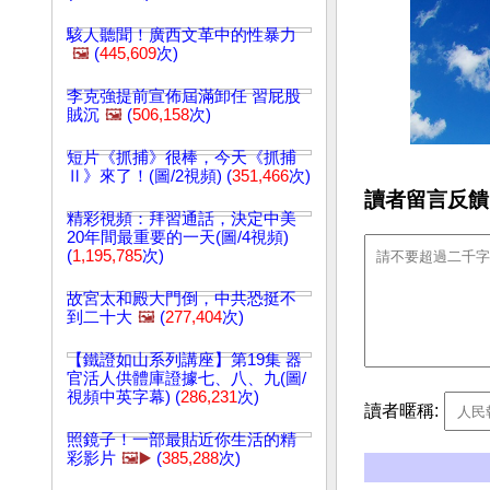
駭人聽聞！廣西文革中的性暴力
🖼️
(
445,609
次)
李克強提前宣佈屆滿卸任 習屁股
賊沉
🖼️
(
506,158
次)
短片《抓捕》很棒，今天《抓捕
Ⅱ》來了！(圖/2視頻) (
351,466
次)
讀者留言反饋
精彩視頻：拜習通話，決定中美
20年間最重要的一天(圖/4視頻)
(
1,195,785
次)
故宮太和殿大門倒，中共恐挺不
到二十大
🖼️
(
277,404
次)
【鐵證如山系列講座】第19集 器
官活人供體庫證據七、八、九(圖/
視頻中英字幕) (
286,231
次)
讀者暱稱:
照鏡子！一部最貼近你生活的精
彩影片
🖼️▶️
(
385,288
次)