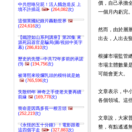
價，自己承擔
中共想咯兒屁！活人餓急造反 上
墳不許插花
🖼️▶️
(
264,082
次)
一個月內虧完。
這個英國紀錄片轟動世界
🖼️
(
224,616
次)
然而，由於層
【鐵證如山系列講座】第20集 來
出去，人出去
源死囚器官是騙局(圖/視頻中英字
幕) (
286,810
次)
根據市場監管總局
歷史的先聲─中共72年多前的承諾
(9)
🖼️
(
194,756
次)
市場主體數量是1
可能會更大。

被薄熙來咬爛乳頭的模特就是她
🖼️
(
765,596
次)
文章表示，中
失散69年 神奇之手使老夫妻再續
前緣
🖼️
(
169,778
次)
各個領域。這
喪命是因爲多長一根舌頭
🖼️
(
252,219
次)
文章說，大家
《永恆的五十分鐘》！電影跟着
整，有點遙遙
這四個字走
🖼️▶️
(
327,883
次)