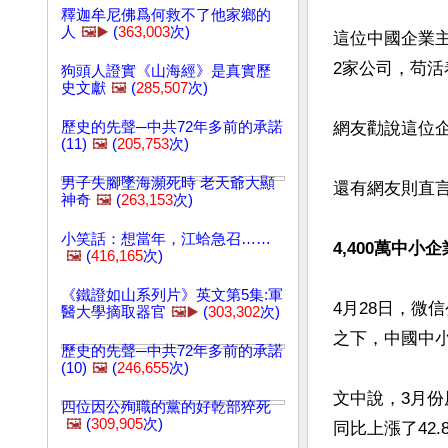
釋迦牟尼佛爲何救不了他家鄉的
人
🖼️▶️
(
363,003
次)
這位中國企業主
2家公司，苟活
狗頭人證實《山海經》是真實歷
史文獻
🖼️
(
285,507
次)
歷史的先聲─中共72年多前的承諾
網友勸說這位企
(11)
🖼️
(
205,753
次)
男子失腳墜海瀕死時 老天爺大顯
還有網友則直
神奇
🖼️
(
263,153
次)
小笑話：想當年，江蛤急召……
4,400萬中小
🖼️
(
416,165
次)
《鐵證如山系列片》英文第5集:軍
4月28日，微
醫大學摘取器官
🖼️▶️
(
303,302
次)
之下，中國中小
歷史的先聲─中共72年多前的承諾
(10)
🖼️
(
246,655
次)
文中說，3月份
四位因公殉職的黨的好乾部猝死
🖼️
(
309,905
次)
同比上漲了42