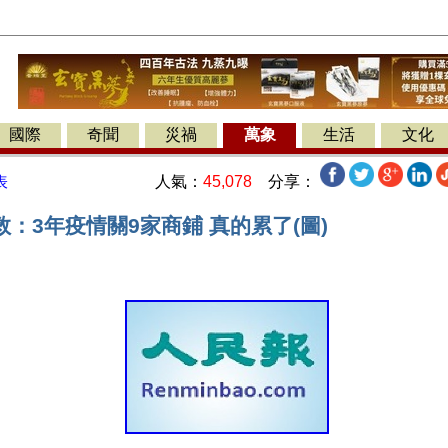
國際
奇聞
災禍
萬象
生活
文化
人氣：
45,078
分享：
表
：3年疫情關9家商鋪 真的累了(圖)