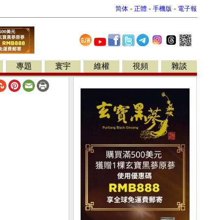
简体
-
正體
-
手機版
-
電子報
專題
寰宇
維權
視頻
雜談