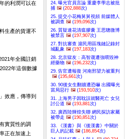
24. 曝光官員言論 重慶李學志被批
年的利潤可以在
捕
🖼️
(
202,888
次)
25. 提交小花梅舅舅視頻 前媒體人
被調查
🖼️
(
199,096
次)
26. 質疑連花清瘟膠囊 王思聰微博
料生產的貨運不
被禁言
🖼️
(
197,907
次)
27. 對抗審查 滬民用區塊鏈記錄封
城亂象
🖼️
(
197,183
次)
28. 北京獄友：高智晟遭強喂毀神
2021年全國註銷
經藥物
🖼️
(
196,232
次)
2022年這個數據
29. 告官遭報復 河南邢望力被重判
🖼️
(
195,661
次)
30. 90後女生翻牆遭恐嚇 出國曝光
當局惡行
🖼️
(
193,910
次)
」效應，傳導到
31. 上海男子因耽誤就醫死亡 女兒
討公道
🖼️
(
193,881
次)
32. 廣西陸輝煌失聯 網民探訪家屬
被帶走
🖼️
(
190,851
次)
有實質性的調
33. 《漢書》與《後漢書》中關於
巨人的記載
🖼️
(
186,854
次)
率正在加速上