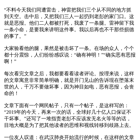
“不料今天我们同遭雷击，神雷把我们三个从不同的地方抓
到天空。击中后，又把我们三人一起扔到老彭的家门口。这
就是恶报。他们二人都被打死，我废了一条腿。雷神留下我
一条小命，是要我来讲明这件事。我以后再也不干那些损德
的事了。”

大家验看他的腿，果然是被击坏了一条。在场的众人，个个
都十分震惊，人们纷纷感叹说：“确有神明！”“确实恶有恶报
啊！”

每次看完文章之后，我都要看看读者评论。按理来说，这样
的文章寓意非常简单明确，就是开门见山的告诉现在堕落末
世的人，千万不要做坏事，因为神目如电，恶有恶报，会丧
命的！

文章下面有一个网民帖子，只有一个帖子，是这样写的：
“2019年的今天，再来一次的话，全球好几十亿人口保证不
干坏事。”还写了一堆指责老彭不应该发无名火等等的话，
目地大概是为了把其他读者的思维和视线转移到歧路上去。

一位友人叹道：在武汉肺炎开始流行的时候，在这样的文章