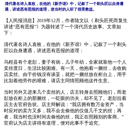
清代著名诗人袁枚，在他的《新齐谐》中，记叙了一个剃头匠以自身遭
遇，讲述恶有恶报的道理，使当时的人听了很受教益。
【人民报消息】2019年12月，作者陆文以《 剃头匠死而复生 
讲述“恶有恶报”》为题转述了一个清代历史故事。文章如
下：

清代著名诗人袁枚，在他的《新齐谐》中，记叙了一个剃头
匠以自身遭遇，讲述恶有恶报的道理：

乌程县有个老彭，妻子有病，儿子年幼，全家就靠他一个人
卖丝度日，生活比较困难。有一天，他抱着一捆丝，去收购
店卖丝。由于价钱没有谈妥，就把一捆丝放在柜台上，用手
比划着他劳作的艰难，请店主同情照顾他这件生意。

当时另外又进来几个卖丝的人，店主转身去照顾他们，而老
彭放在柜上的那捆丝，一眨眼的功夫，却不见了。老彭拉着
店主去官府告状。店主辩解说：“我店拥有数万金资产，当
时应对的卖方又多，我不会去偷他的仅值几千文的丝；再
者，我当时也没时间去偷他的丝，我正在照顾别的客商。”
官府认为店主讲得有道理，便对此事不予追究。
