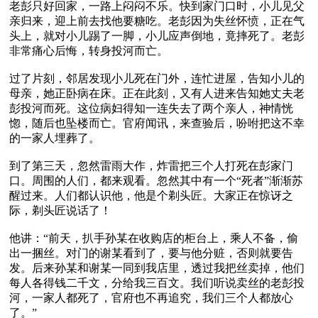
老彭只好回家，一路上闷闷不乐。快到家门口时，小儿见父
亲归来，迎上前去找他要糖吃。老彭因为失丝怀愤，正在气
头上，就对小儿踢了一脚，小儿应声倒地，竟摔死了。老彭
非常痛心后悔，转身投河而亡。

过了片刻，邻居发现小儿死在门外，连忙进屋，告知小儿的
母亲，她正卧病在床。正在此刻，又有人进来告知她丈夫老
彭投河而死。这位病妇得知一连失去了两个亲人，神情恍
惚，随后也坠楼而亡。官府闻讯，来查验后，吩咐把这不幸
的一家人埋葬了。

到了第三天，忽然雷雨大作，炸雷把三个人打死在彭家门
口。周围的人们，都来观看。忽然其中有一个“死者”渐渐苏
醒过来。人们都认识他，他是个剃头匠。大家正在惊讶之
际，剃头匠说话了！

他讲：“前天，扒手孙某在收购店的柜台上，乘人不备，偷
出一捆丝。对门的谢某看到了，要与他分赃，否则就要告
发。后来孙某和谢某一同到我店里，透过我把丝卖掉，他们
每人各得钱二千文，分给我三百文。我们听说卖丝的老彭投
河，一家人都死了，官府也不再追究，我们三个人都放心
了。”
