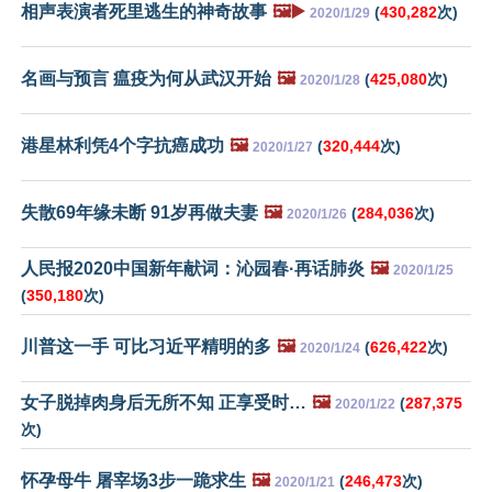
相声表演者死里逃生的神奇故事
🖼️▶️
(
430,282
次)
2020/1/29
名画与预言 瘟疫为何从武汉开始
🖼️
(
425,080
次)
2020/1/28
港星林利凭4个字抗癌成功
🖼️
(
320,444
次)
2020/1/27
失散69年缘未断 91岁再做夫妻
🖼️
(
284,036
次)
2020/1/26
人民报2020中国新年献词：沁园春·再话肺炎
🖼️
2020/1/25
(
350,180
次)
川普这一手 可比习近平精明的多
🖼️
(
626,422
次)
2020/1/24
女子脱掉肉身后无所不知 正享受时…
🖼️
(
287,375
2020/1/22
次)
怀孕母牛 屠宰场3步一跪求生
🖼️
(
246,473
次)
2020/1/21