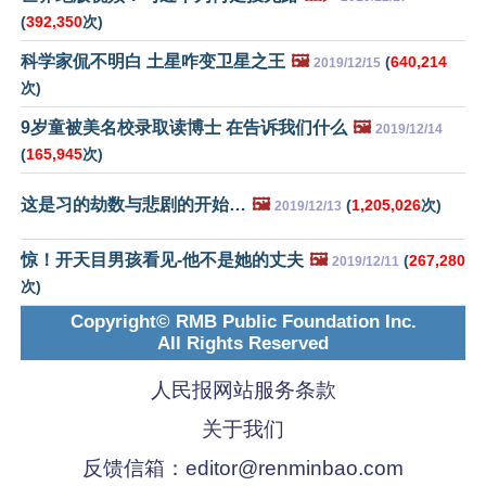
(
392,350
次)
科学家侃不明白 土星咋变卫星之王
🖼️
(
640,214
2019/12/15
次)
9岁童被美名校录取读博士 在告诉我们什么
🖼️
2019/12/14
(
165,945
次)
这是习的劫数与悲剧的开始…
🖼️
(
1,205,026
次)
2019/12/13
惊！开天目男孩看见-他不是她的丈夫
🖼️
(
267,280
2019/12/11
次)
Copyright© RMB Public Foundation Inc.
All Rights Reserved
人民报网站服务条款
关于我们
反馈信箱：
editor@renminbao.com