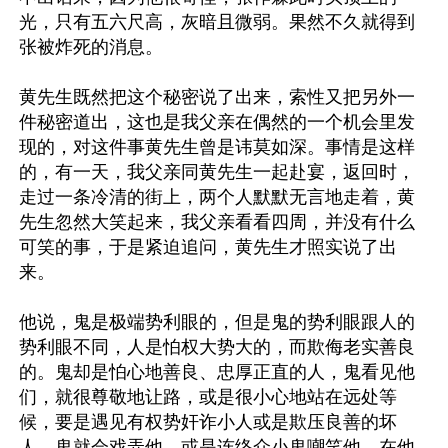
光，只有五六尺高，灰暗且微弱。果然不久就得到
张被炸死的消息。

黄先生既然把这个秘密说了出来，索性又把另外一
件秘密道出，这也是我父亲在偶然的一个机会里发
现的，对这件事黄先生曾是讳莫如深。事情是这样
的，有一天，我父亲同黄先生一起赴宴，返回时，
走过一条冷清的街上，两个人默默无言地走着，黄
先生忽然大笑起来，我父亲看看四周，并没有什么
可笑的事，于是紧迫追问，黄先生才照实说了出
来。

他说，鬼是极端势利眼的，但是鬼的势利眼跟人的
势利眼不同，人是怕权大势大的，而欺侮老实善良
的。鬼却是怕心地善良、忠厚正直的人，鬼看见他
们，就很尊敬地让路，或是很小心地站在远处等
候，要是遇见有权势奸诈小人或是欺压良善的坏
人，鬼就会戏弄他，或是连络众小鬼嘲笑他，在他