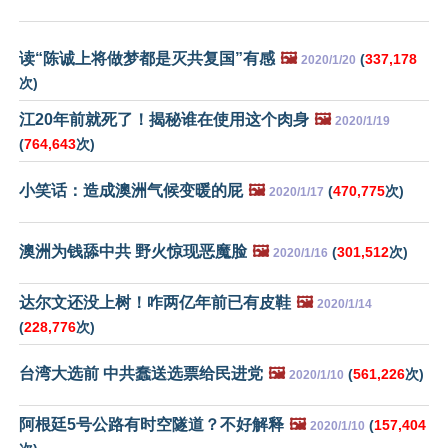
读“陈诚上将做梦都是灭共复国”有感
🖼️
(
337,178
2020/1/20
次)
江20年前就死了！揭秘谁在使用这个肉身
🖼️
2020/1/19
(
764,643
次)
小笑话：造成澳洲气候变暖的屁
🖼️
(
470,775
次)
2020/1/17
澳洲为钱舔中共 野火惊现恶魔脸
🖼️
(
301,512
次)
2020/1/16
达尔文还没上树！咋两亿年前已有皮鞋
🖼️
2020/1/14
(
228,776
次)
台湾大选前 中共蠢送选票给民进党
🖼️
(
561,226
次)
2020/1/10
阿根廷5号公路有时空隧道？不好解释
🖼️
(
157,404
2020/1/10