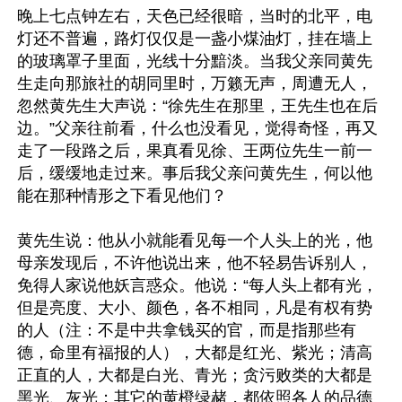
晚上七点钟左右，天色已经很暗，当时的北平，电
灯还不普遍，路灯仅仅是一盏小煤油灯，挂在墙上
的玻璃罩子里面，光线十分黯淡。当我父亲同黄先
生走向那旅社的胡同里时，万籁无声，周遭无人，
忽然黄先生大声说：“徐先生在那里，王先生也在后
边。”父亲往前看，什么也没看见，觉得奇怪，再又
走了一段路之后，果真看见徐、王两位先生一前一
后，缓缓地走过来。事后我父亲问黄先生，何以他
能在那种情形之下看见他们？

黄先生说：他从小就能看见每一个人头上的光，他
母亲发现后，不许他说出来，他不轻易告诉别人，
免得人家说他妖言惑众。他说：“每人头上都有光，
但是亮度、大小、颜色，各不相同，凡是有权有势
的人（注：不是中共拿钱买的官，而是指那些有
德，命里有福报的人），大都是红光、紫光；清高
正直的人，大都是白光、青光；贪污败类的大都是
黑光、灰光；其它的黄橙绿赭，都依照各人的品德