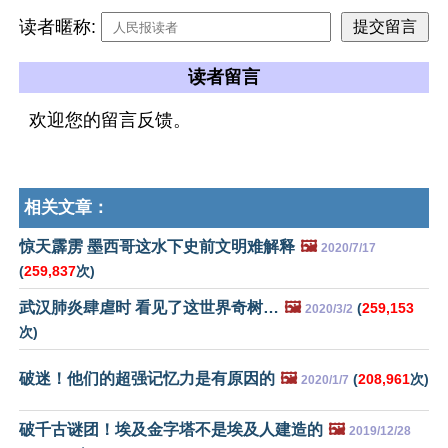
读者暱称:
读者留言
欢迎您的留言反馈。
相关文章：
惊天霹雳 墨西哥这水下史前文明难解释
🖼️
2020/7/17
(
259,837
次)
武汉肺炎肆虐时 看见了这世界奇树…
🖼️
(
259,153
2020/3/2
次)
破迷！他们的超强记忆力是有原因的
🖼️
(
208,961
次)
2020/1/7
破千古谜团！埃及金字塔不是埃及人建造的
🖼️
2019/12/28