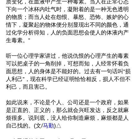
质变化，在血液中产生一种毒素。当人在正常心态
下向一个冰杯内吐气时，凝附着的是一种无色透明
的物质；而当人处在怨恨、暴怒、恐怖、嫉妒的心
情下，凝聚起的物体便分别显现出不同的颜色，通
过化学分析得知，人的负面思想会使人的体液内产
生毒素。”

听一位心理学家讲过，他说仇恨的心理产生的毒素
可以把桌子的一角削掉，可想而知，人经常怀着负
面思想，人的身体是不能好的。过去有一句话叫“损
人利己”，现在科学已经证明恰恰相反，损人不但不
利己，而且害己。

如此说来，不论是个人、公司还是一个政府，如果
是正直的、正义的，那么就会兴旺发达，反之就麻
烦很多。说到底，没人给你制造麻烦，麻烦都是人
自己找的。(文/
马勤
)△
