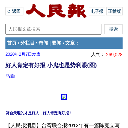
↺ 返回 
电子报
正體版
首页
分栏目
奇闻
要闻
文章
›
›
|
›
：
2020年2月7日
发表
人气：
269,028
好人肯定有好报 小鬼也是势利眼(图)
马勤
符合天理的才是好人，好人肯定有好报！
【人民报消息】台湾联合报2012年有一篇陈克立写