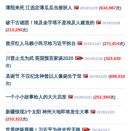
薄熙来死 江选定薄瓜瓜当接班人
🖼️
(
634,987
次)
2019/12/29
破千古谜团！埃及金字塔不是埃及人建造的
🖼️
2019/12/28
(
213,290
次)
曾庆红人马赖小民尽给习近平拆台
🖼️
(
271,814
次)
2019/12/27
川普止戈为武 英国预言家谈2020
🖼️▶️
(
323,630
2019/12/26
次)
圣诞节 不仅纪念神曾以人像诞生于世
🖼️
(
686,532
2019/12/25
次)
一个小小故事给人的大大启发
🖼️
(
252,394
次)
2019/12/21
新疆惊现3个太阳 神州大地即将发生大事
🖼️
2019/12/20
(
233,322
次)
世界绝版视频！习近平为何走投无路
🖼️▶️
2019/12/17