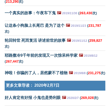
(
213,290
次)
一个真实的故事：午夜车下鬼
🖼️
(
263,430
次)
2019/11/30
让这条小狗脸上长尾巴 是为了这个
🖼️
(
231,787
2019/11/23
次)
轮回转世 死而复活 讲述前世的故事
🖼️
(
259,827
2019/11/12
次)
耶路撒冷9千年前的发现又一次惊呆科学家
🖼️
2019/8/12
(
267,447
次)
神啦！你骗的了人，居然蒙不了植物
🖼️
(
231,275
次)
2019/8/8
更多文章导读：
2020年2月7日
好人肯定有好报 小鬼也是势利眼
🖼️
(
269,028
次)
2020/2/7