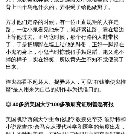
背上画个乌龟什么的，弄根绳子给他做辫子。

方才他们走路的时候，有一位正直规矩的人在走
路，一位小鬼看见他来了，就赶紧让路，靠在墙边
上等他过去。正巧这时候，那个行路的人鞋带松
了，于是把脚蹬在墙上结他的鞋带，正好一脚蹬在
小鬼的身上，小鬼当时惊骇得手舞足蹈，跑又跑不
掉的样子，实在好笑，所以黄先生不知不觉便笑了
出来。

连鬼都看不起坏人、捉弄坏人，可见“有钱能使鬼推
磨”是人用来为自己的胡作非为找借口的。

◎ 40多所美国大学100多项研究证明善恶有报
美国凯斯西储大学生命伦理学教授史蒂芬-波斯特和
小说家吉尔·奈马克从现代科学和医学的角度出发，