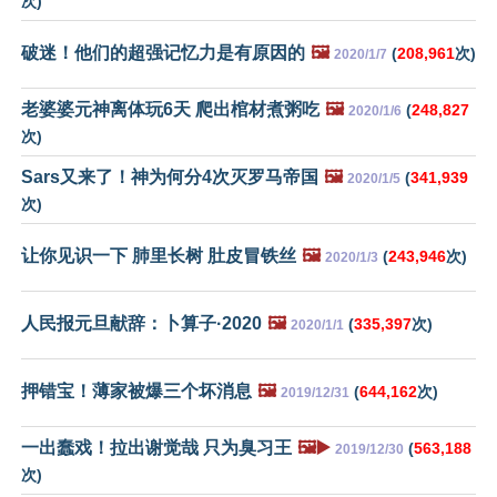
次)
破迷！他们的超强记忆力是有原因的
🖼️
(
208,961
次)
2020/1/7
老婆婆元神离体玩6天 爬出棺材煮粥吃
🖼️
(
248,827
2020/1/6
次)
Sars又来了！神为何分4次灭罗马帝国
🖼️
(
341,939
2020/1/5
次)
让你见识一下 肺里长树 肚皮冒铁丝
🖼️
(
243,946
次)
2020/1/3
人民报元旦献辞：卜算子·2020
🖼️
(
335,397
次)
2020/1/1
押错宝！薄家被爆三个坏消息
🖼️
(
644,162
次)
2019/12/31
一出蠢戏！拉出谢觉哉 只为臭习王
🖼️▶️
(
563,188
2019/12/30
次)