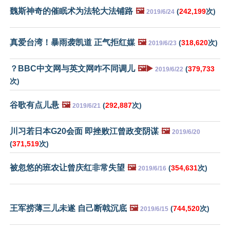
魏斯神奇的催眠术为法轮大法铺路
🖼️
(
242,199
次)
2019/6/24
真爱台湾！暴雨袭凯道 正气拒红媒
🖼️
(
318,620
次)
2019/6/23
？BBC中文网与英文网咋不同调儿
🖼️▶️
(
379,733
2019/6/22
次)
谷歌有点儿悬
🖼️
(
292,887
次)
2019/6/21
川习若日本G20会面 即挫败江曾政变阴谋
🖼️
2019/6/20
(
371,519
次)
被忽悠的班农让曾庆红非常失望
🖼️
(
354,631
次)
2019/6/16
王军捞薄三儿未遂 自己断戟沉底
🖼️
(
744,520
次)
2019/6/15