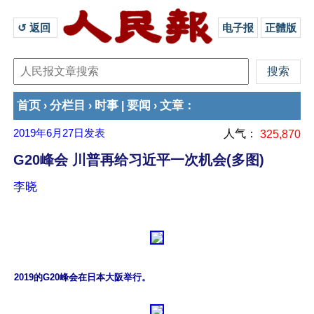
↺ 返回 
电子报
正體版
首页
分栏目
时事
要闻
文章
›
›
|
›
：
2019年6月27日
发表
人气：
325,870
G20峰会 川普再给习近平一次机会(多图)
李晓
2019的G20峰会在日本大阪举行。