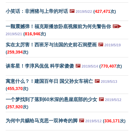
小笑话：非洲猪与上帝的对话
🖼️
(
427,471
次)
2019/5/22
一颗震撼弹！福克斯播放卧底视频前为何先警告你
🖼️▶️
(
816,946
次)
2019/5/21
实在太厉害！西班牙与法国的史前石洞壁画
🖼️
2019/5/19
(
259,394
次)
谈客星！李淳风侃侃 科学家傻傻
🖼️
(
770,407
次)
2019/5/14
寓意什么？！建国百年日 国父孙女车祸亡
🖼️
2019/5/13
(
455,370
次)
一个梦找到了落到60米深的悬崖底部的少女
🖼️
2019/5/12
(
257,920
次)
为何中共赐给马克思一双神奇的脚
🖼️
(
336,171
次)
2019/5/12