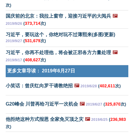
次)
国庆前的北京：我拉上窗帘，迎接习近平的大阅兵
🖼️
(
373,714
次)
2019/9/26
习近平，要玩这个，你绝对玩不过薄熙来(多图/更新)
(
531,679
次)
2019/9/27
习近平，你再不处理他，将会被正邪各方力量处理
🖼️
(
408,627
次)
2019/9/17
更多文章导读：
2019年6月27日
小笑话：曾庆红向罗干请教绝招
🖼️
(
402,611
次)
2019/6/28
G20峰会 川普再给习近平一次机会
🖼️
(
325,870
次)
2019/6/27
他拒绝这种方式报恩 全家免灭顶之灾
🖼️
(
236,983
2019/6/25
次)