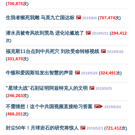
(
706,875
次)
生我者猴死我雕 马英九亡国达标
🖼️
(
707,474
次)
2019/6/4
潜水员被奇风吹到荒岛 进化论尴尬了
🖼️
(
294,412
2019/5/31
次)
福克斯11台点到中共死穴 刘欣受命转移视线
🖼️
2019/5/30
(
331,670
次)
牛顿和爱因斯坦发出智慧的声音
🖼️
(
324,491
次)
2019/5/26
"星球大战"石刻证明阿兹特克人的文明
🖼️
2019/5/25
(
246,263
次)
不需猜想！这个中共国视频直接给习答案
🖼️▶️
2019/5/24
(
466,201
次)
封尘50年！月球岩石的研究将惊人
🖼️
(
721,412
次)
2019/5/23