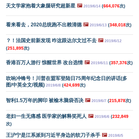
天文学家抱着大象腿研究超新星
🖼️
(
664,076
次)
2019/6/14
看来看去，2020总统跑不出赖清德
🖼️
(
348,018
次)
2019/6/13
？！法国史前新发现 咋这跟达尔文过不去
🖼️
2019/6/12
(
251,895
次)
香港百万人游行 惊醒世界 改台选情
🖼️
(
357,376
次)
2019/6/11
吹响冲锋号！川普在盟军登陆日75周年纪念日的讲话(多
图/中英全文/视频)
(
424,699
次)
2019/6/8
智利1.5万年的脚印 被榆木脑袋否决
🖼️
(
215,878
次)
2019/6/7
老妇一生无痛感 医学家的解释笑死人
🖼️
(
232,849
2019/6/6
次)
王沪宁是江系派到习近平身边的软刀子杀手
🖼️
2019/6/5