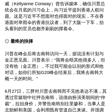
威（Kellyanne Conway）曾告诉媒体，确信川普总
统会在月底的川习会上，向习近平提到香港人权问
题。这是习近平不想面对也得面对的现实，不在香
港面对举雨伞的香港抗议者，到了大阪一下车，抬
头看到的官员也都齐刷刷的撑着伞。

◎
 最终的抉择
川普在峰会后将去南韩访问一天，据说没有计划与
金正恩见面。川普表示：“我将会晤其他很多人，但
没有他（金正恩），不过我可能会以别的形式和他
对话，如你们所知G20峰会结束后，我将去南韩大
概一天的时间。”

6月27日，三胖对川普去南韩而不见他表达不满，其
透过官媒朝中社抨击南韩，说借由扮演美朝间的“仲
裁”，拉抬身价，并警告南韩别往里掺和，当事人是
北朝鲜和美国，会利用既有管道自己来谈。并强调