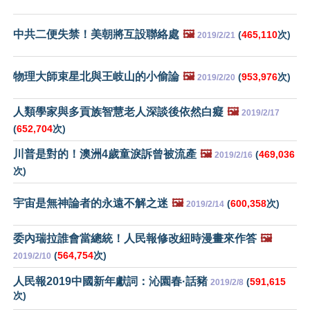
中共二便失禁！美朝將互設聯絡處
🖼️
(
465,110
次)
2019/2/21
物理大師束星北與王岐山的小偷論
🖼️
(
953,976
次)
2019/2/20
人類學家與多貢族智慧老人深談後依然白癡
🖼️
2019/2/17
(
652,704
次)
川普是對的！澳洲4歲童淚訴曾被流產
🖼️
(
469,036
2019/2/16
次)
宇宙是無神論者的永遠不解之迷
🖼️
(
600,358
次)
2019/2/14
委內瑞拉誰會當總統！人民報修改紐時漫畫來作答
🖼️
(
564,754
次)
2019/2/10
人民報2019中國新年獻詞：沁園春·話豬
(
591,615
2019/2/8
次)