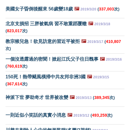
美國女子昏倒後醒來 56歲變18歲
🖼️
(
337,003
次)
2019/3/20
北京支損招 三胖被氣病 習不敢重蹈覆轍
🖼️
2019/3/18
(
823,017
次)
教宗猴兒急！欲見訪意的習近平被拒
🖼️
(
410,807
2019/3/17
次)
一個沒透露過的密聞！掀起江氏父子往日醜事
🖼️
2019/3/16
(
760,619
次)
150死！熱帶颶風橫掃中共友邦非洲3國
🖼️
2019/3/15
(
367,614
次)
神派下世 夢助奇才 世界被改變
🖼️
(
389,345
次)
2019/3/13
一則近似小笑話的真實小消息
🖼️
(
493,259
次)
2019/3/12