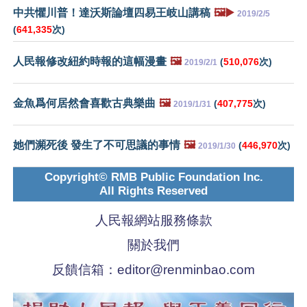
中共懼川普！達沃斯論壇四易王岐山講稿
🖼️▶️
2019/2/5
(
641,335
次)
人民報修改紐約時報的這幅漫畫
🖼️
(
510,076
次)
2019/2/1
金魚爲何居然會喜歡古典樂曲
🖼️
(
407,775
次)
2019/1/31
她們瀕死後 發生了不可思議的事情
🖼️
(
446,970
次)
2019/1/30
Copyright© RMB Public Foundation Inc.
All Rights Reserved
人民報網站服務條款
關於我們
反饋信箱：
editor@renminbao.com