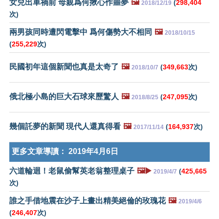
女兒出車禍前 母親爲何揪心作噩夢
🖼️
(
298,404
2018/12/19
次)
兩男孩同時遭閃電擊中 爲何傷勢大不相同
🖼️
2018/10/15
(
255,229
次)
民國初年這個新聞也真是太奇了
🖼️
(
349,663
次)
2018/10/7
俄北極小島的巨大石球來歷驚人
🖼️
(
247,095
次)
2018/8/25
幾個託夢的新聞 現代人還真得看
🖼️
(
164,937
次)
2017/11/14
更多文章導讀：
2019年4月6日
六道輪迴！老鼠偷幫英老翁整理桌子
🖼️▶️
(
425,665
2019/4/7
次)
誰之手借地震在沙子上畫出精美絕倫的玫瑰花
🖼️
2019/4/6
(
246,407
次)