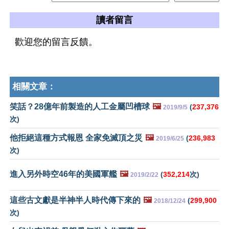
讀者留言
歡迎您的留言反饋。
相關文章：
笑話？28億年前製造的人工金屬凹槽球
🖼️
(
237,376
2019/9/5
次)
他拒絕這種方式報恩 全家免滅頂之災
🖼️
(
236,983
2019/6/25
次)
進入另外時空46年的美國軍艦
🖼️
(
352,214
次)
2019/2/22
這些古文獻是半神半人時代傳下來的
🖼️
(
299,900
2018/12/24
次)