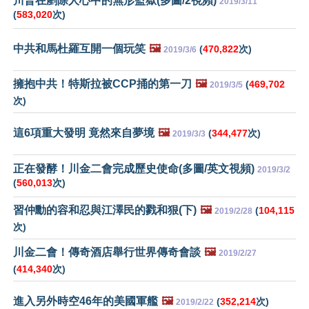
川普在剷除人心中的無形監獄(多圖/2視頻)
2019/3/11
(
583,020
次)
中共和馬杜羅互開一個玩笑
🖼️
(
470,822
次)
2019/3/6
擁抱中共！特斯拉被CCP捅的第一刀
🖼️
(
469,702
2019/3/5
次)
這6項重大發明 竟然來自夢境
🖼️
(
344,477
次)
2019/3/3
正在發酵！川金二會完成歷史使命(多圖/英文視頻)
2019/3/2
(
560,013
次)
習仲勳的容和忍與江澤民的戮和狠(下)
🖼️
(
104,115
2019/2/28
次)
川金二會！傳奇酒店舉行世界傳奇會談
🖼️
2019/2/27
(
414,340
次)
進入另外時空46年的美國軍艦
🖼️
(
352,214
次)
2019/2/22