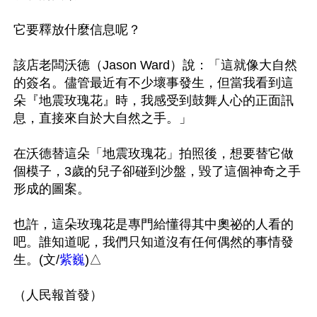
它要釋放什麼信息呢？

該店老闆沃德（Jason Ward）說：「這就像大自然
的簽名。儘管最近有不少壞事發生，但當我看到這
朵『地震玫瑰花』時，我感受到鼓舞人心的正面訊
息，直接來自於大自然之手。」

在沃德替這朵「地震玫瑰花」拍照後，想要替它做
個模子，3歲的兒子卻碰到沙盤，毀了這個神奇之手
形成的圖案。

也許，這朵玫瑰花是專門給懂得其中奧祕的人看的
吧。誰知道呢，我們只知道沒有任何偶然的事情發
生。(文/
紫巍
)△
