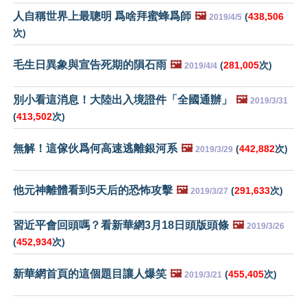
人自稱世界上最聰明 爲啥拜蜜蜂爲師
🖼️
(
438,506
2019/4/5
次)
毛生日異象與宣告死期的隕石雨
🖼️
(
281,005
次)
2019/4/4
別小看這消息！大陸出入境證件「全國通辦」
🖼️
2019/3/31
(
413,502
次)
無解！這傢伙爲何高速逃離銀河系
🖼️
(
442,882
次)
2019/3/29
他元神離體看到5天后的恐怖攻擊
🖼️
(
291,633
次)
2019/3/27
習近平會回頭嗎？看新華網3月18日頭版頭條
🖼️
2019/3/26
(
452,934
次)
新華網首頁的這個題目讓人爆笑
🖼️
(
455,405
次)
2019/3/21