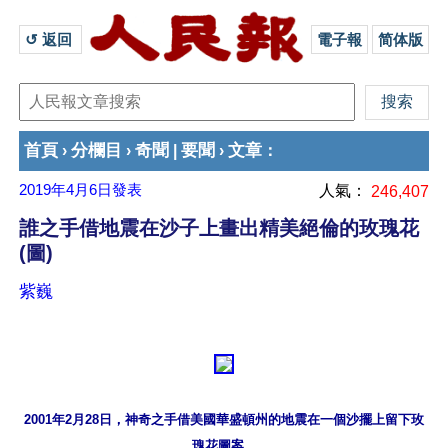
↺ 返回 
電子報
简体版
首頁
分欄目
奇聞
要聞
文章
›
›
|
›
：
2019年4月6日
發表
人氣：
246,407
誰之手借地震在沙子上畫出精美絕倫的玫瑰花
(圖)
紫巍
2001年2月28日，神奇之手借美國華盛頓州的地震在一個沙擺上留下玫