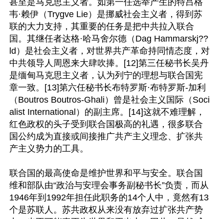
甚至是马克思主义者。如第一任选举产生的特吕格
韦·赖伊（Trygve Lie）是挪威社会主义者，得到苏
联的大力支持，其重要的任务是把中共拉入联合
国。其继任者达格·哈马舍尔德（Dag Hammarskj??
ld）是社会主义者，对世界共产革命持同情态度，对
中共领导人周恩来大肆吹捧。[12]第三任秘书长吴丹
是缅甸马克思主义者，认为列宁的理想与联合国宪
章一致。[13]第六任秘书长布特罗斯·布特罗斯-加利
（Boutros Boutros-Ghali）曾是社会主义国际（Soci
alist International）的副主席。[14]这就不难理解，
红色政权的头子受到联合国极高的礼遇，很多联合
国公约成为直接或间接推广共产主义理念、扩张共
产主义势力的工具。

联合国的最高使命是维护世界和平与安全。联合国
维和部队由“政治与安理会事务副秘书长”负责，而从
1946年到1992年担任此职务的14个人中，竟然有13
个是苏联人。苏共政权从来没有放弃过扩张共产势