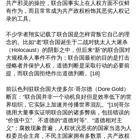
共产邪灵的操控，联合国事实上在人权方面不仅鲜
有作为，而且常常成为共产政权粉饰其恶劣人权记
录的工具。

不少学者翔实记载了联合国是怎样背叛它自己的理
念的。比如“老”联合国诞生于二战对犹太人大屠杀
（Holocaust）的阴影之中，但后来“新”的联合国对
大规模杀人事件不作为；联合国最初的目的是打击
侵略者并保护人权，道德判断是采取行动的必要前
提，而联合国拒绝作出道德判断。[18]

前以色列驻联合国大使多尔·哥尔德（Dore Gold）
断言：“联合国并非一个动机良好但是效率低下的世
界组织，它实际上加速并传播世界混乱。”[19]哥尔
德用大量事实证明联合国的诸多弊病，包括错误的
“价值中立”、不道德的“道德对等”、“道德相对主
义”；腐败现象普遍，人权状况恶劣的国家当选为人
权委员会主席，不民主国家拥有多数票，共产政权