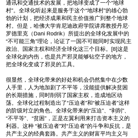
通讯和交通技术的发展，把地球变成了一个“地球
村”。全球化听起来是服务于这个“地球村”的雄心勃
勃的计划，把经济成果和民主价值推广到整个地球
村。但是，哈佛大学肯尼迪政府学院讲席教授丹尼·
罗德里克（Dani Rodrik）所提出的全球化发展中的
“不可能三角”理论，论证了一国不可能同时实现民主
政治、国家主权和经济全球化这三个目标。[8]这是
全球化的内伤，也是共产邪灵能够钻空子的地方，
把全球化变成了邪灵的工具。

很显然，全球化带来的好处和机会仍然集中在少数
人手里，人为地加剧了不平等，没能提供解决贫困
的长期措施，同时削弱了国家主权，造成地区动
荡。全球化过程制造出了“压迫者”和“被压迫者”这样
的阶级对立的角色。全球化带来的“压迫”、“剥削”、
“不平等”、“贫困”，正是左翼利用来打击资本主义的
利器。这种 “被压迫者”对“压迫者”的斗争和反抗，是
共产主义的经典套路。共产主义的财富平均主义与