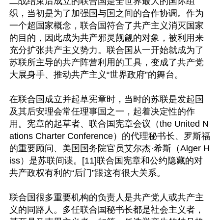
二战结束后成立的联合国是全世界最大的国际组
织，当初是为了加强国与国之间的合作协调。作为
一个超国家概念，联合国符合了共产主义消灭国家
的目的，因此成为共产邪灵觊觎的对象，被利用来
充分扩张共产主义势力。联合国从一开始就成为了
苏联所主导的共产阵营利用的工具，变成了共产党
大展身手、推动共产主义“世界政府”的舞台。

在联合国成立并起草宪章时，当时的苏联是发起国
及其后安理会常任理事国之一，起着决定性的作
用。宪章的起草者、联合国宪章会议（the United N
ations Charter Conference）的代理秘书长、罗斯福
的重要顾问、美国国务院官员艾尔杰·希斯（Alger H
iss）是苏联间谍。[11]联合国宪章和公约隐藏的对
共产政权有利的“后门”跟这有很大关系。

联合国很多重要机构的负责人是共产党人或共产主
义的同路人。多任联合国秘书长都是社会主义者，