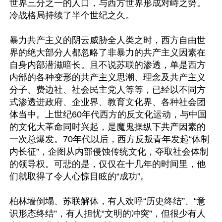
世界三分之一的人口，与西方世界形成对峙之势。
冷战格局持续了半个世纪之久。

暴力共产主义的阴云威胁全人类之时，西方自由世
界的绝大部分人都忽略了非暴力的共产主义因素在
自身内部潜滋暗长。且不说苏联的渗透，单是西方
内部的各种变形的共产主义思潮、理念及共产主义
分子、费边社、社会民主党人等等，已经以不同方
式渗透进政府、企业界、教育文化界、各种社会团
体当中。上世纪60年代西方的反文化运动，与中国
的文化大革命同时兴起，是魔鬼操纵下共产因素的
一次总爆发。70年代以后，西方反叛青年发起“体制
内长征”，企图从内部侵蚀传统文化，夺取社会体制
的领导权。可悲的是，仅仅在十几年的时间里，他
们就取得了令人心惊目眩的“成功”。

柏林墙倒塌、苏联解体，有人欢呼“历史终结”、“意
识形态终结”，有人担忧“文明的冲突”，但很少有人