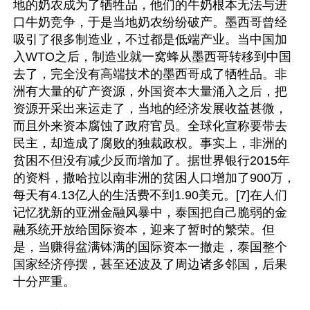
地的奶农成为了牺牲品，他们的牛奶根本无法与进
口牛奶竞争，于是当地奶农纷纷破产。墨西哥曾经
吸引了很多制造业，不过都是低端产业。当中国加
入WTO之后，制造业就一窝蜂从墨西哥转移到中国
去了，完全没有高端技术的墨西哥成了牺牲品。非
洲有大量的矿产资源，外国资本大量涌入之后，把
资源开采出来运走了，当地的经济发展收益甚微，
而且外来资本腐蚀了政府官员。全球化宣称要带去
民主，却造成了腐败的独裁政权。事实上，非洲的
贫困不但没有减少反而增加了。据世界银行2015年
的资料，撒哈拉以南非洲的贫困人口增加了900万，
每天有4.13亿人的生活费不到1.90美元。[7]在人们
记忆犹新的亚洲金融风暴中，泰国把自己脆弱的金
融系统开放给国际资本，迎来了暂时的繁荣。但
是，当赚得盆满钵满的国际资本一撤走，泰国整个
国家经济停摆，甚至还波及了周边诸多邻国，后果
十分严重。
