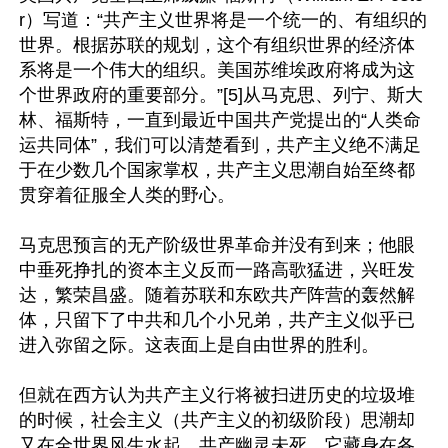
r）写道：“共产主义世界将是一个统一的、有组织的
世界。根据苏联的规划，这个有组织世界的经济体
系将是一个伟大的组织。美国苏维埃政府将成为这
个世界政府的重要部分。”[5]从马克思、列宁、斯大
林、福斯特，一直到最近中国共产党提出的“人类命
运共同体”，我们可以清楚看到，共产主义绝不满足
于在少数几个国家掌权，共产主义思潮自始至终都
贯穿着征服全人类的野心。

马克思预言的无产阶级世界革命并没有到来；他眼
中垂死挣扎的资本主义反而一路高歌猛进，兴旺发
达，繁荣昌盛。随着苏联和东欧共产阵营的轰然解
体，只留下了中共和几个小兄弟，共产主义似乎已
进入弥留之际。这表面上是自由世界的胜利。

但就在西方认为共产主义行将被扫进历史的垃圾堆
的时候，社会主义（共产主义的初级阶段）思潮却
又在全世界风生水起。共产幽灵未死，它藏身在各