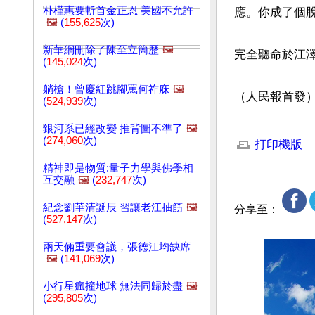
朴槿惠要斬首金正恩 美國不允許
應。你成了個
🖼️
(
155,625
次)
新華網刪除了陳至立簡歷
🖼️
完全聽命於江澤
(
145,024
次)
躺槍！曾慶紅跳腳罵何祚庥
🖼️
（人民報首發
(
524,939
次)
文章網址: http://w
銀河系已經改變 推背圖不準了
🖼️
(
274,060
次)
打印機版
精神即是物質:量子力學與佛學相
互交融
🖼️
(
232,747
次)
紀念劉華清誕辰 習讓老江抽筋
🖼️
分享至：
(
527,147
次)
兩天倆重要會議，張德江均缺席
🖼️
(
141,069
次)
小行星瘋撞地球 無法同歸於盡
🖼️
(
295,805
次)