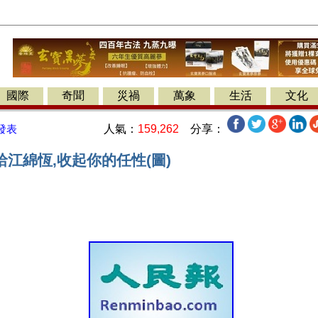
國際
奇聞
災禍
萬象
生活
文化
人氣：
159,262
分享：
發表
江綿恆,收起你的任性(圖)