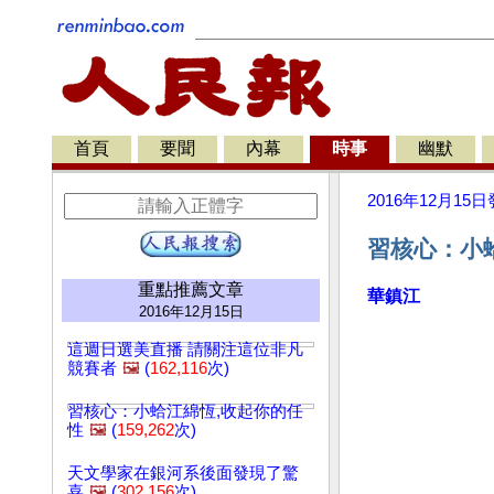
首頁
要聞
內幕
時事
幽默
2016年12月15日
習核心：小蛤
重點推薦文章
華鎮江
2016年12月15日
這週日選美直播 請關注這位非凡
競賽者
🖼️
(
162,116
次)
習核心：小蛤江綿恆,收起你的任
性
🖼️
(
159,262
次)
天文學家在銀河系後面發現了驚
喜
🖼️
(
302,156
次)