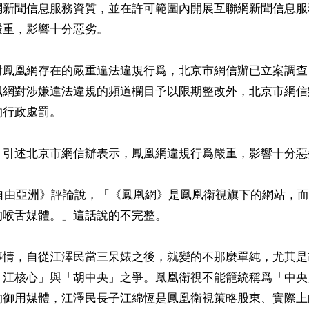
網新聞信息服務資質，並在許可範圍內開展互聯網新聞信息服
重，影響十分惡劣。

對鳳凰網存在的嚴重違法違規行爲，北京市網信辦已立案調查
凰網對涉嫌違法違規的頻道欄目予以限期整改外，北京市網信
行政處罰。

》引述北京市網信辦表示，鳳凰網違規行爲嚴重，影響十分惡劣
《自由亞洲》評論說，「《鳳凰網》是鳳凰衛視旗下的網站，
喉舌媒體。」這話說的不完整。

事情，自從江澤民當三呆婊之後，就變的不那麼單純，尤其是
「江核心」與「胡中央」之爭。鳳凰衛視不能籠統稱爲「中央
的御用媒體，江澤民長子江綿恆是鳳凰衛視策略股東、實際上