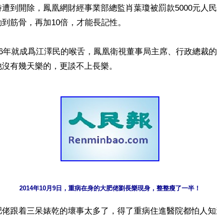
遭到開除，鳳凰網財經事業部總監肖葉瓊被罰款5000元人
到筋骨，再加10倍，才能長記性。

96年就成爲江澤民的喉舌，鳳凰衛視董事局主席、行政總裁
2014年10月9日，重病在身的大肥佬劉長樂現身，整整瘦了一半！
肥佬跟着三呆婊乾的壞事太多了，得了重病住進醫院都怕人知