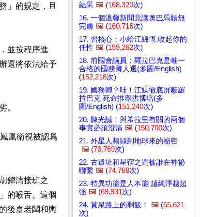
結果
🖼️
(
168,320
次)
務」的規定，且
16. 一個溫馨新聞竟讓奧巴馬體無
完膚
🖼️
(
160,716
次)
17. 習核心：小蛤江綿恆,收起你的
任性
🖼️
(
159,262
次)
，並按程序進
18. 前國會議員：羅拉巴克是唯一
辦還將依法給予
合格的國務卿人選(多圖/English)
(
152,218
次)
19. 國務卿？哇！江媒徹底屏蔽羅
拉巴克 死命推舉洪博培(多
圖/English) (
151,240
次)
。

20. 陳光誠：與希拉里有關的兩個
事實必須澄清
🖼️
(
150,700
次)
而鳳凰衛視被認爲
21. 外星人頻頻到地球來的祕密
🖼️
(
76,769
次)
22. 古遺址和星宿之間被誰在神祕
聯繫
🖼️
(
74,768
次)
胡錦濤接班之
23. 特異功能是人本能 越純淨越超
強
🖼️
(
69,931
次)
」的喉舌。這個
24. 黃泉路上的剩飯！
🖼️
(
55,621
的後臺老闆和輿
次)