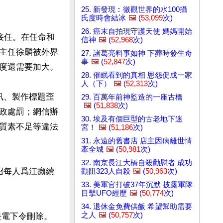
25. 新發現︰微觀世界的水100攝
氏度時會結冰
🖼️
(
53,099
次)
26. 癌末自拍現守護天使 媽媽開始
接任。在任命和
信神
🖼️
(
52,968
次)
主任徐麟被外界
27. 諸葛亮料事如神 下葬時發生奇
事
🖼️
(
52,847
次)
度還需要加大。

28. 催眠看到的真相 恩怨促成一家
人（下）
🖼️
(
52,313
次)
訊、製作標題歪
29. 百萬年前神監造的一座古橋
🖼️
(
51,838
次)
政處罰；網信辦
30. 埃及有個巨型的古老地下迷
質素不足等違法
宮！
🖼️
(
51,186
次)
31. 永遠的舊書店 店主因病離世情
牽全城
🖼️
(
50,981
次)
32. 南京長江大橋自殺勸慰者 成功
召每人爲江癩續
勸阻323人自殺
🖼️
(
50,963
次)
33. 美軍官打破37年沉默 披露軍隊
目擊UFO經歷
🖼️
(
50,774
次)
34. 退休金免費供飯 希望幫助需要
之人
🖼️
(
50,757
次)
去電下令刪除。