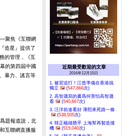
──聚焦《互聯網
『造星』提供了
務的管理，《互
開幕的第四屆中國
近期最受歡迎的文章
2016年12月15日
、暴力、謠言等
1. 被習追打！江曾準備在香港搞
獨立
🖼️
(
547,866
次)
2. 高智晟寫的書爲何害怕高智晟
看
🖼️
(
540,667
次)
3. 汪洋前途看好 薄熙來死路一條
🖼️
(
538,505
次)
》爲題報道說，北
4. 韓正楊雄懸乎 上海幫再製造撞
機
🖼️
(
519,040
次)
務和互聯網直播服