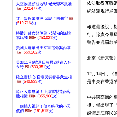
依法取得互聯
太空物體頻砸地球 老天爺不批准
🖼️
(
292,477
次)
網站違規行爲嚴
致川普賀電風波 習說了四個字
🖼️
(
519,716
次)
報道最後說，
轉播川普女兒伊萬卡演講的媒體
行。除責令鳳
忒玩鬧
🖼️▶️
(
253,031
次)
警告並處罰款的
美國大選爆出王立軍逃命案內幕
🖼️
(
559,282
次)
北京《新京報
美加11月6號週日凌晨2點進入冬
令時
🖼️
(
530,351
次)
12月14日，
確立習核心 官場哭笑看盡衆生相
是中央在香港的
🖼️
(
549,839
次)
韓正入常無望！上海幫製造兩客
機相撞
🖼️▶️
(
355,908
次)
中共國高層的
後，就出現了
一個撼人視頻！傳奇時代的小天
使們
🖼️▶️
(
191,519
次)
媒體是江澤民