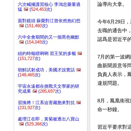
論導向大拿。

六次喊擁護習核心 李鴻忠藥量過
猛
🖼️
(
524,453
次)
面對鏡頭 蘇榮對江曾依然抱幻想
今年6月29日
🖼️
(
151,460
次)
去職的通告中
六中全會期間的又一個黑色幽默
認爲是習近平
🖼️
(
154,049
次)
紐約時報瞎咧咧 習王笑的多暢
🖼️
7月的第一波
(
151,727
次)
曲新聞原意等
朝鮮試射成功，美國才說實話
🖼️
負責人表示，
(
148,465
次)
違規問題。

宇宙永遠都在挑戰天文學家的研
究成果
🖼️
(
285,697
次)
8月，鳳凰衛
習換將！江系迫害藏胞來對抗
🖼️
(
231,927
次)
命一秒鐘。

處理江在即，黃菊被逐出八寶山
🖼️
(
529,366
次)
習近平要求對