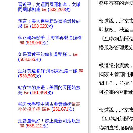
務中存在的違法
習近平：文運同國運相牽，文脈
同國脈相連
🖼️
(
502,260
次)
報道說，北京
預言：美大選重新點票的最後結
果
🖼️
(
168,320
次)
即整改。截至
韓正楊雄懸乎 上海幫再製造撞機
《互聯網新聞
🖼️
(
519,040
次)
播服務管理規定
如果習近平能像川普那樣…
🖼️
(
508,665
次)
報道還指責說
汪洋前途看好 薄熙來死路一條
🖼️
國家主管部門
(
538,505
次)
聞工作，並擅
站在神的身邊，美國的天開始放
可從事的互聯網
亮
🖼️
(
161,459
次)
飛天大學獲中國古典舞藝術
最高
學位授予權
🖼️▶️
(
251,671
次)
報道說，北京
《互聯網新聞
江曾運氣好！趕上最新司法規定
🖼️
(
558,212
次)
聯網直播服務