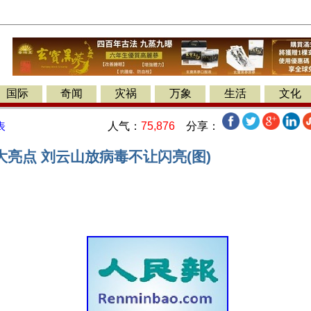
国际
奇闻
灾祸
万象
生活
文化
人气：
75,876
分享：
表
亮点 刘云山放病毒不让闪亮(图)