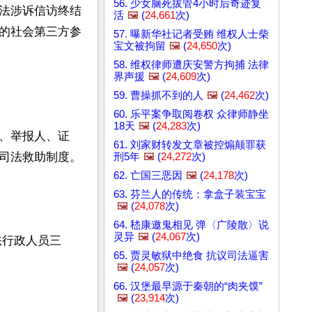
56. 少女脑死拔管4小时后奇迹复
法涉诉信访终结
活
🖼️
(
24,661
次)
的社会第三方参
57. 曝新华社记者受贿 维权人士柴
宝文被拘留
🖼️
(
24,650
次)
58. 维权律师遭庆安警方拘捕 法律
界声援
🖼️
(
24,609
次)
59. 曹操抓不到的人
🖼️
(
24,462
次)
60. 乐平案争取阅卷权 众律师静坐
18天
🖼️
(
24,283
次)
、举报人、证
61. 刘家财转发文章被控煽颠罪获
司法救助制度。

刑5年
🖼️
(
24,272
次)
62. 亡国三恶因
🖼️
(
24,178
次)
63. 芬兰人的传统：拿盒子装宝宝
🖼️
(
24,078
次)
64. 嵇康邀鬼相见 弹〈广陵散〉说
灵异
🖼️
(
24,067
次)
法行政人员三
65. 贾灵敏狱中绝食 抗议司法逼害
🖼️
(
24,057
次)
66. 汉堡最早源于秦朝的“肉夹馍”
🖼️
(
23,914
次)