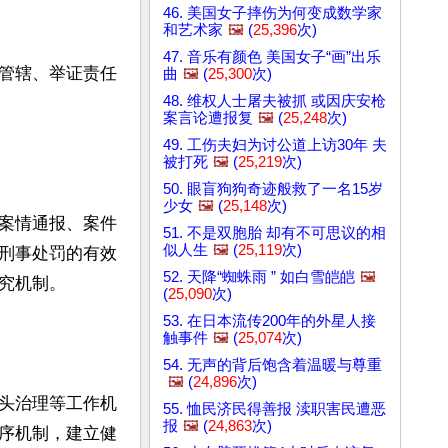
46. 美国女子摔伤为何变成数学家
和艺术家
🖼️
(
25,396
次)
47. 音乐有颜色 美国女子“画”出乐
管辖、举证责任
曲
🖼️
(
25,300
次)
48. 维权人士屠夫被抓 或因庆安枪
案言论遭报复
🖼️
(
25,248
次)
49. 工伤夫妇为讨公道上访30年 夫
被打死
🖼️
(
25,219
次)
50. 眼盲狗狗奇迹般救了一名15岁
少女
🖼️
(
25,148
次)
案情通报、案件
51. 不是双胞胎 却有不可思议的相
似人生
🖼️
(
25,119
次)
刑事处罚的有效
52. 天降“蜘蛛雨 ” 如白雪皑皑
🖼️
机制。

(
25,090
次)
53. 在日本流传200年的外星人接
触事件
🖼️
(
25,074
次)
54. 无声的背后饱含着温暖与尊重
🖼️
(
24,896
次)
头治理等工作机
55. 恤民济民得善报 渎职害民遭恶
报
🖼️
(
24,863
次)
序机制，建立健