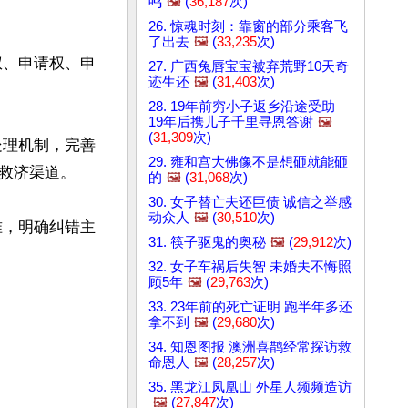
鸣
🖼️
(
36,187
次)
26. 惊魂时刻：靠窗的部分乘客飞
了出去
🖼️
(
33,235
次)
权、申请权、申
27. 广西兔唇宝宝被弃荒野10天奇
迹生还
🖼️
(
31,403
次)
28. 19年前穷小子返乡沿途受助
19年后携儿子千里寻恩答谢
🖼️
(
31,309
次)
处理机制，完善
29. 雍和宫大佛像不是想砸就能砸
救济渠道。

的
🖼️
(
31,068
次)
30. 女子替亡夫还巨债 诚信之举感
动众人
🖼️
(
30,510
次)
准，明确纠错主
31. 筷子驱鬼的奥秘
🖼️
(
29,912
次)
32. 女子车祸后失智 未婚夫不悔照
顾5年
🖼️
(
29,763
次)
33. 23年前的死亡证明 跑半年多还
拿不到
🖼️
(
29,680
次)
34. 知恩图报 澳洲喜鹊经常探访救
命恩人
🖼️
(
28,257
次)
35. 黑龙江凤凰山 外星人频频造访
🖼️
(
27,847
次)