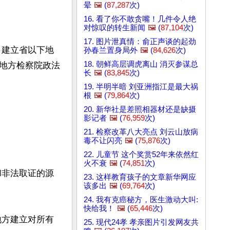
晕
🖼️
(
87,287
次)
16. 看了你不敢贪嘴！几件令人绝
对惊叹的转生新闻
🖼️
(
87,104
次)
17. 图片泄真情：俞正声谈的起劲
，建立省以下地
孙春兰置身局外
🖼️
(
84,626
次)
18. 朝鲜高层调虎离山 消灭参谋总
地方检察院政法
长
🖼️
(
83,845
次)
19. 半明半暗 刘亚洲指江是最大祸
根
🖼️
(
79,864
次)
20. 新华社是差照相器材还是缺摄
影记者
🖼️
(
76,959
次)
21. 检察改革八大亮点 刘云山放病
毒不让闪亮
🖼️
(
75,876
次)
22. 儿童节 这个奖赏52年来依然红
火不衰
🖼️
(
74,851
次)
和非法取证的源
23. 这样教育孩子的文章新华网应
该多出
🖼️
(
69,764
次)
24. 我有克癌秘方，医生激动大叫:
快给我！
🖼️
(
65,446
次)
地方建立对所有
25. 现代24孝 孝亲图片引发网友共