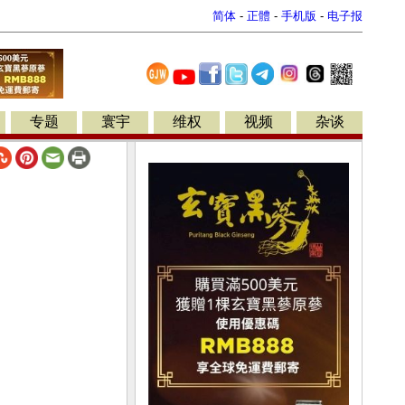
简体
-
正體
-
手机版
-
电子报
专题
寰宇
维权
视频
杂谈