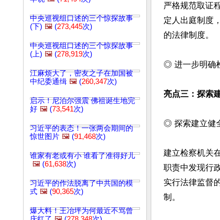
严格规范取证
中央巡视组口述的三个惊探故事
定人出庭制度
(下)
🖼️
(
273,445
次)
的法律制度。

中央巡视组口述的三个惊探故事
(上)
🖼️
(
278,919
次)
◎ 进一步明确
江麻烦大了，密友之子在加国被
中纪委通缉
🖼️
(
260,347
次)
亮点三：探索
启示！尼泊尔强震 佛祖诞生地完
好
🖼️
(
73,541
次)
◎ 探索建立健
习近平的表态！一张两会期间的
惊世图片
🖼️
(
91,468
次)
建立检察机关
谁家有老或有小 谁看了准得好儿
🖼️
(
61,638
次)
职责中发现行
实行法律监督
习近平的作法脱离了中共国的模
式
🖼️
(
90,365
次)
制。

爆大料！王冶坪为何最近不骂曾
庆红了
🖼️
(
278,348
次)