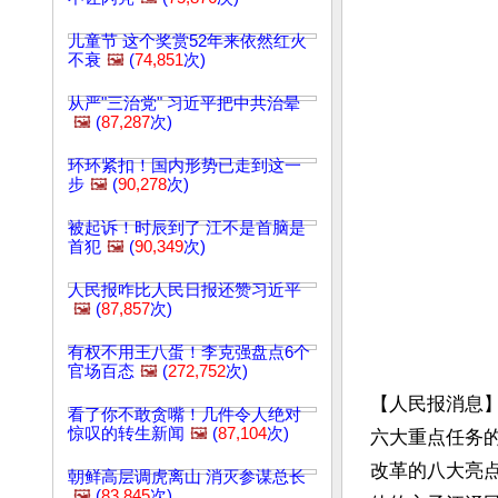
儿童节 这个奖赏52年来依然红火
不衰
🖼️
(
74,851
次)
从严"三治党" 习近平把中共治晕
🖼️
(
87,287
次)
环环紧扣！国内形势已走到这一
步
🖼️
(
90,278
次)
被起诉！时辰到了 江不是首脑是
首犯
🖼️
(
90,349
次)
人民报咋比人民日报还赞习近平
🖼️
(
87,857
次)
有权不用王八蛋！李克强盘点6个
官场百态
🖼️
(
272,752
次)
【人民报消息】
看了你不敢贪嘴！几件令人绝对
惊叹的转生新闻
🖼️
(
87,104
次)
六大重点任务的
改革的八大亮
朝鲜高层调虎离山 消灭参谋总长
🖼️
(
83,845
次)