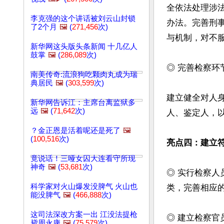
全依法处理涉
李克强的这个讲话被刘云山封锁
办法。完善刑
了2个月
🖼️
(
271,456
次)
与机制，对不
新华网这头版头条新闻 十几亿人
鼓掌
🖼️
(
286,089
次)
◎ 完善检察环
南美传奇:流浪狗吃颗肉丸成为瑞
典居民
🖼️
(
303,599
次)
建立健全对人
新华网告诉江：主席台离监狱多
远
🖼️
(
71,642
次)
人、鉴定人，
？金正恩是活着呢还是死了
🖼️
(
100,516
次)
亮点四：建立
竟说话！三哑女囚大连看守所现
神奇
🖼️
(
53,681
次)
◎ 实行检察
科学家对火山爆发没脾气 火山也
类，完善相应的
能没脾气
🖼️
(
466,888
次)
这司法深改方案一出 江没法提枪
◎ 建立检察官
毙周永康
🖼️
(
75,579
次)