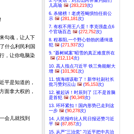
5. 小笑话：刘云山跨界重判姐们
儿高瑜
🖼️
(
283,219
次)
6. 杀猪榜！老虎苍蝇惧怕任前公
示
🖼️
(
281,181
次)


7. 有权不用王八蛋！李克强盘点6
个官场百态
🖼️
(
272,752
次)
来勾魂，让人下
8. 程慕阳,一个野心勃勃的通缉逃
犯
🖼️
(
271,937
次)
布了什么利民利国
9. "聂树斌案"昭雪的真正难度所在
行，让你电脑染
🖼️
(
212,114
次)
10. 高人指点习近平 铁三角能耐大
增
🖼️
(
101,901
次)
11. 慎海雄该歇了！新华社副社长
近平是知道的，
批习赞刘云山
🖼️
(
95,153
次)
方面拿大权的，
12. 被起诉！时辰到了 江不是首脑
是首犯
🖼️
(
90,349
次)
13. 环环紧扣！国内形势已走到这
一步
🖼️
(
90,278
次)
一会儿就找到
14. 人民报咋比人民日报还赞习近
平
🖼️
(
87,857
次)
15. 从严"三治党" 习近平把中共治