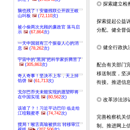
◎ 探索建立检
脑也残了！安徽残联公开跟王岐
山叫板
🖼️
(
72,110
次)
探索提起公益
被小偷两次光顾的廉政官 落马启
分配。健全督促
示
🖼️
(
67,864
次)
一天中国就有三个振奋人心的消
◎ 健全行政执
息
🖼️
(
78,262
次)
宇宙中的"黑洞"把科学家折腾苦了
🖼️
(
305,863
次)
配合有关部门
移送制度，坚
奇人奇事！坚决不上车，天上掉
馅饼
🖼️
(
61,713
次)
衔接。推进信
戈尔巴乔夫未能实现的愿望即将
在中国实现
🖼️
(
80,562
次)
◎ 改革涉法涉
该谁了？！习近平访巴印 临走给
江噎颗蜜枣
🖼️
(
74,742
次)
完善检察机关
搅局！喉舌高瑜被拱出 转移审江
制。推进网上
视线
🖼️▶️
(
207,506
次)