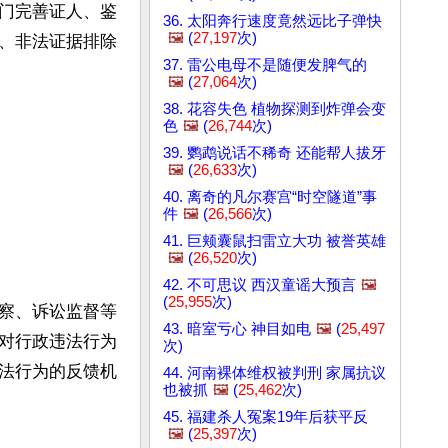
门完善证人、鉴
36. 太阳奔行速度竟然远比子弹快
🖼️
(
27,197
次)
、非法证据排除
37. 雷公电母不是随便发脾气的
🖼️
(
27,064
次)
38. 花容失色 植物探测到炸弹会变
色
🖼️
(
26,744
次)
39. 鹦鹉说话不稀奇 还能帮人拔牙
🖼️
(
26,633
次)
40. 离奇的凡尔赛宫“时空隧道”事
件
🖼️
(
26,566
次)
41. 巨颊囊鼠扫雷立大功 被誉英雄
🖼️
(
26,520
次)
42. 不可思议 西汉童谣大预言
🖼️
(
25,955
次)
察、诉讼监督等
43. 暗室亏心 神目如电
🖼️
(
25,497
对行政违法行为
次)
法行为的反馈机
44. 河南裸体维权被判刑 家属抗议
也被抓
🖼️
(
25,462
次)
45. 福建杀人冤案19年后获平反
🖼️
(
25,397
次)