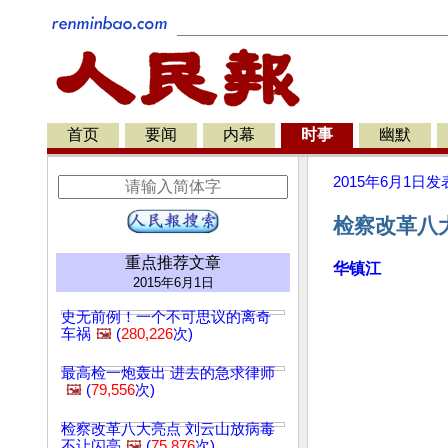
首页
要闻
内幕
时事
幽默
2015年6月1日
发
检察改革八大
重点推荐文章
华镇江
2015年6月1日
史无前例！一个不可思议的离奇
车祸
🖼️
(
280,226
次)
最高检一炮轰出 进去的急求律师
🖼️
(
79,556
次)
检察改革八大亮点 刘云山放病毒
不让闪亮
🖼️
(
75,876
次)