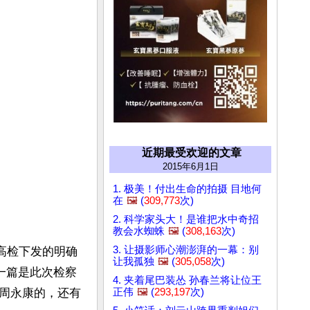
近期最受欢迎的文章
2015年6月1日
1. 极美！付出生命的拍摄 目地何
在
🖼️
(
309,773
次)
2. 科学家头大！是谁把水中奇招
教会水蜘蛛
🖼️
(
308,163
次)
3. 让摄影师心潮澎湃的一幕：别
最高检下发的明确
让我孤独
🖼️
(
305,058
次)
另一篇是此次检察
4. 夹着尾巴装怂 孙春兰将让位王
正伟
🖼️
(
293,197
次)
周永康的，还有