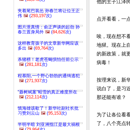
他的主子江泽民
夹着尾巴装怂 孙春兰将让位王正
伟
🖼️
(
293,197
次)
点开看看，一点
图片泄真情：俞正声谈的起劲 孙
春兰置身局外
🖼️
(
84,626
次)
唉，现在想不
这样教育孩子的文章新华网应该
地狱。现在上
多出
🖼️
(
69,764
次)
的新政策，就
杀猪榜！老虎苍蝇惧怕任前公示
病毒！

🖼️
(
281,181
次)
程慕阳,一个野心勃勃的通缉逃犯
按理来说，新
🖼️
(
271,937
次)
说白了，是习
"聂树斌案"昭雪的真正难度所在
🖼️
(
212,114
次)
那还能有谁？

慎海雄该歇了！新华社副社长批
习赞刘云山
🖼️
(
95,153
次)
为了让各位看
了，八个亮点转
半明半暗 刘亚洲指江是最大祸根
🖼️
(
79,864
次)