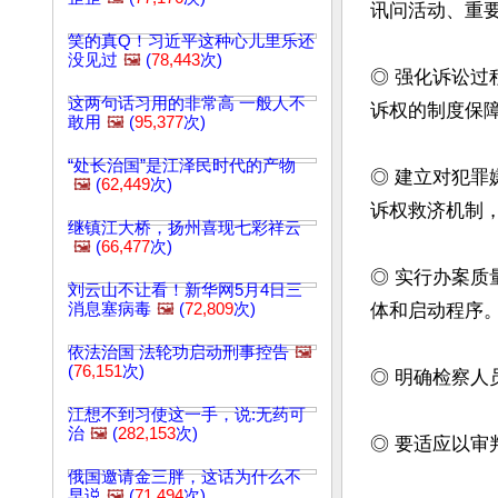
讯问活动、重要
笑的真Q！习近平这种心儿里乐还
没见过
🖼️
(
78,443
次)
◎ 强化诉讼
这两句话习用的非常高 一般人不
诉权的制度保障
敢用
🖼️
(
95,377
次)
“处长治国”是江泽民时代的产物
◎ 建立对犯
🖼️
(
62,449
次)
诉权救济机制
继镇江大桥，扬州喜现七彩祥云
🖼️
(
66,477
次)
◎ 实行办案
刘云山不让看！新华网5月4日三
消息塞病毒
🖼️
(
72,809
次)
体和启动程序。
依法治国 法轮功启动刑事控告
🖼️
(
76,151
次)
◎ 明确检察人
江想不到习使这一手，说:无药可
治
🖼️
(
282,153
次)
◎ 要适应以审
俄国邀请金三胖，这话为什么不
早说
🖼️
(
71,494
次)