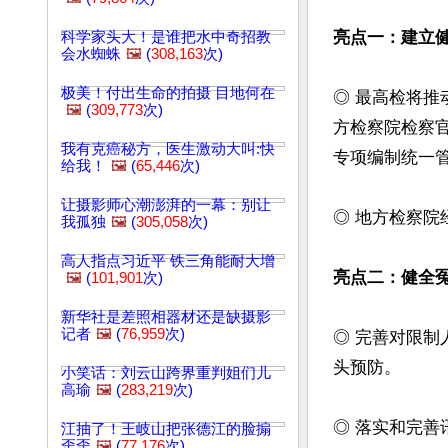
亮点一：建立
科学家头大！是谁把水中奇招教
会水蜘蛛
🖼️
(
308,163
次)
极美！付出生命的拍摄 目地何在
◎ 最高检将
🖼️
(
309,773
次)
方检察院检察
我有克癌秘方，医生激动大叫:快
专项编制统一管
给我！
🖼️
(
65,446
次)
让摄影师心潮澎湃的一幕：别让
◎ 地方检察院
我孤独
🖼️
(
305,058
次)
高人指点习近平 铁三角能耐大增
亮点二：健全
🖼️
(
101,901
次)
新华社是差照相器材还是缺摄影
记者
🖼️
(
76,959
次)
◎ 完善对限
头预防。

小笑话：刘云山跨界重判姐们儿
高瑜
🖼️
(
283,219
次)
◎ 落实和完
江抽了！王岐山把张德江的脸搧
歪歪
🖼️
(
77,176
次)