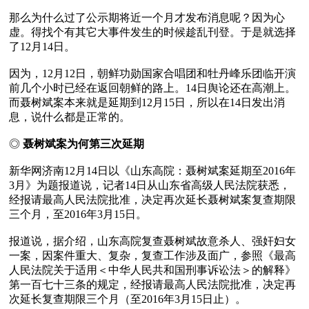
那么为什么过了公示期将近一个月才发布消息呢？因为心
虚。得找个有其它大事件发生的时候趁乱刊登。于是就选择
了12月14日。

因为，12月12日，朝鲜功勋国家合唱团和牡丹峰乐团临开演
前几个小时已经在返回朝鲜的路上。14日舆论还在高潮上。
而聂树斌案本来就是延期到12月15日，所以在14日发出消
息，说什么都是正常的。

◎ 
聂树斌案为何第三次延期 
新华网济南12月14日以《山东高院：聂树斌案延期至2016年
3月》为题报道说，记者14日从山东省高级人民法院获悉，
经报请最高人民法院批准，决定再次延长聂树斌案复查期限
三个月，至2016年3月15日。

报道说，据介绍，山东高院复查聂树斌故意杀人、强奸妇女
一案，因案件重大、复杂，复查工作涉及面广，参照《最高
人民法院关于适用＜中华人民共和国刑事诉讼法＞的解释》
第一百七十三条的规定，经报请最高人民法院批准，决定再
次延长复查期限三个月（至2016年3月15日止）。
