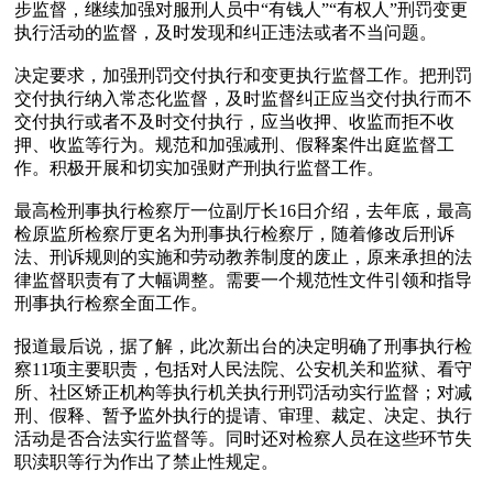
步监督，继续加强对服刑人员中“有钱人”“有权人”刑罚变更
执行活动的监督，及时发现和纠正违法或者不当问题。

决定要求，加强刑罚交付执行和变更执行监督工作。把刑罚
交付执行纳入常态化监督，及时监督纠正应当交付执行而不
交付执行或者不及时交付执行，应当收押、收监而拒不收
押、收监等行为。规范和加强减刑、假释案件出庭监督工
作。积极开展和切实加强财产刑执行监督工作。

最高检刑事执行检察厅一位副厅长16日介绍，去年底，最高
检原监所检察厅更名为刑事执行检察厅，随着修改后刑诉
法、刑诉规则的实施和劳动教养制度的废止，原来承担的法
律监督职责有了大幅调整。需要一个规范性文件引领和指导
刑事执行检察全面工作。

报道最后说，据了解，此次新出台的决定明确了刑事执行检
察11项主要职责，包括对人民法院、公安机关和监狱、看守
所、社区矫正机构等执行机关执行刑罚活动实行监督；对减
刑、假释、暂予监外执行的提请、审理、裁定、决定、执行
活动是否合法实行监督等。同时还对检察人员在这些环节失
职渎职等行为作出了禁止性规定。
