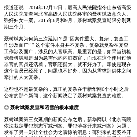
报道还说，2014年12月12日，最高人民法院指令山东省高级
人民法院复查河北省高级人民法院终审的聂树斌故意杀人、
强奸妇女一案。2015年6月和9月，聂树斌案复查期限分别延
期三个月。

聂树斌案为何第三次延期？是“因案件重大、复杂，复查工
作涉及面广”？这个案件本身并不复杂，复杂就复杂在复查
工作涉及面广，涉及的人官职高。最重要的是，如果当初枪
毙聂树斌就是因为急需他的内脏器官，而现在这个使用过他
器官的官员还活着，官职还挺大，就不好办了。即使是现在
这个官员已经死了，问题也不好办，因为从需求到供体之间
牵扯的人太复杂。

这些也不是最复杂的，真正的复杂在于新华网6个小时之后
公布的那个新闻，这个新闻决定了聂树斌案复查的难度。

◎ 
聂树斌案复查和昭雪的根本难度
聂树斌案第三次延期的新闻公布之后，新华网以《北京高院
依法裁定罪犯刘志军减刑案、罪犯薄谷开来减刑案》为题，
发布了另一则让全社会为之震惊的消息：薄熙来的老婆谷开