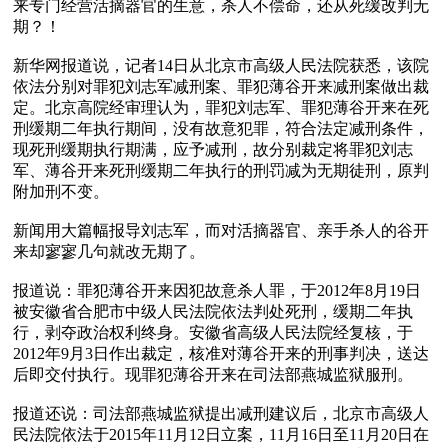
来专门经营活摘器官的生意，杀人不偿命，还从死缓改判无
期？！

新华网报道说，记者14日从北京市高级人民法院获悉，该院
依法分别对罪犯刘志军减刑案、罪犯薄谷开来减刑案做出裁
定。北京高院经审理认为，罪犯刘志军、罪犯薄谷开来在死
刑缓期二年执行期间，没有故意犯罪，符合法定减刑条件，
现死刑缓期执行期满，应予减刑，故分别裁定将罪犯刘志
军、薄谷开来死刑缓期二年执行的刑罚减为无期徒刑，原判
附加刑不变。

新闻用大篇幅报导刘志军，而对活摘器官、亲手杀人的谷开
来却寥寥几句就改无期了。

报道说：罪犯薄谷开来因犯故意杀人罪，于2012年8月19日
被安徽省合肥市中级人民法院依法判处死刑，缓期二年执
行，剥夺政治权利终身。安徽省高级人民法院经复核，于
2012年9月3日作出裁定，核准对薄谷开来的刑事判决，送达
后即交付执行。现罪犯薄谷开来在司法部燕城监狱服刑。

报道还说：司法部燕城监狱提出减刑建议后，北京市高级人
民法院依法于2015年11月12日立案，11月16日至11月20日在