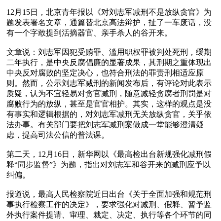
12月15日，北京青年报以《对刘志军减刑不是放纵贪官》为
题发表署名文章，通篇替北京高法辩护，扯了一车废话，没
有一个字敢提到活摘器官、亲手杀人的谷开来。

文章说：刘志军因犯受贿罪、滥用职权罪被判处死刑，缓期
二年执行，是中央反腐倡廉的显著成果，其刑期之重体现出
中央反对腐败的坚定决心，也符合刑法的罪责刑相适应原
则。然而，公示刘志军减刑的新闻发布后，有评论对此表示
质疑，认为不宜轻易对贪官减刑，随意减轻贪腐者刑罚是对
腐败行为的放纵，甚至是官官相护。其实，这样的观点是没
有事实和逻辑根据的，对刘志军减刑无关放纵贪官，关乎依
法办事。有关部门要把刘志军减刑案做成一堂能够澄清疑
虑，提高司法公信的普法课。

第二天，12月16日，新华网以《最高检出台新规强化减刑假
释“同步监督”》为题，指出对刘志军和谷开来的减刑应予以
纠偏。

报道说，最高人民检察院近日出台《关于全面加强和规范刑
事执行检察工作的决定》，要求强化对减刑、假释、暂予监
外执行案件提请、审理、裁定、决定、执行等各个环节的同