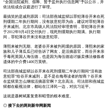
“全国法院减刑、假释、暂予监外执行信息网”予以公示，并
依法组成合议庭进行了审理。

最搞笑的是减刑原因：司法部燕城监狱以罪犯薄谷开来在死
刑缓期二年执行期间，没有故意犯罪为由，建议对罪犯薄谷
开来减刑。北京市高级人民法院经审理查明，罪犯薄谷开来
于2012年9月4日交付执行，现死刑缓期执行期满。执行期
间，罪犯薄谷开来没有故意犯罪。

薄熙来被判无期、老婆谷开来被判死缓的原因，薄熙来的家
族和儿子薄瓜瓜已经告诉了网友，是活摘器官，而谷开来亲
手毒死英国人海伍德，也是因为海伍德追讨贩卖佛法修炼者
遗体的中介费1400万英镑。

司法部燕城监狱以谷开来在死刑缓期二年执行期间“没有故
意犯罪”给谷开来减刑，是不是在侮辱读者的智商？谷开来
在监狱里怎么继续活摘器官啊？北京高法、司法部和燕城监
狱都在藐视法律，都站在江泽民一边，对抗习近平。

这就是聂树斌案复查和昭雪的根本难度。

◎ 
接下去的两则新华网新闻