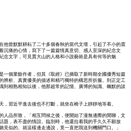
，在他曾默默耕耘了二十多個春秋的當代文壇，引起了不小的震
着沉痛的心情，寫下了一篇篇情真意切、感人至深的紀念文
紀念文字，可見賈大山的人格和小說藝術是具有何等的魅
只是一個業餘作者，但其《取經》已摘取了新時期全國優秀短篇
的辨析、真實優美的描述和精巧獨特的構思所折服。到正定工
識到相熟相知以後，他那超常的記憶、廣博的知識、幽默的談
天，習近平進去後也不打斷，就坐在椅子上靜靜地等着。

的人品所致，「相互問候之後，便開始了漫無邊際的閒聊，文
話題，表不盡的情誼。臨別時，他還拉着我的手久久不願放
聽見似的。就這樣邊走邊說，竟一直把我送到機關門口。」
