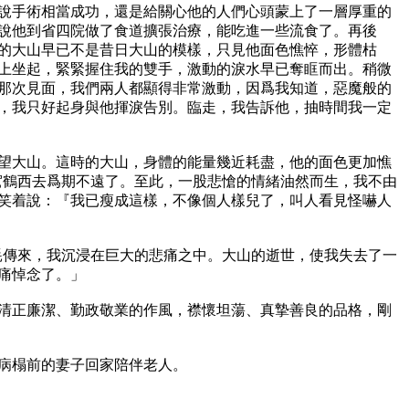
儘管說手術相當成功，還是給關心他的人們心頭蒙上了一層厚重的
說他到省四院做了食道擴張治療，能吃進一些流食了。再後
的大山早已不是昔日大山的模樣，只見他面色憔悴，形體枯
上坐起，緊緊握住我的雙手，激動的淚水早已奪眶而出。稍微
那次見面，我們兩人都顯得非常激動，因爲我知道，惡魔般的
，我只好起身與他揮淚告別。臨走，我告訴他，抽時間我一定
去看望大山。這時的大山，身體的能量幾近耗盡，他的面色更加憔
駕鶴西去爲期不遠了。至此，一股悲愴的情緒油然而生，我不由
笑着說：『我已瘦成這樣，不像個人樣兒了，叫人看見怪嚇人
。噩耗傳來，我沉浸在巨大的悲痛之中。大山的逝世，使我失去了一
悼念了。」

，清正廉潔、勤政敬業的作風，襟懷坦蕩、真摯善良的品格，剛
病榻前的妻子回家陪伴老人。
