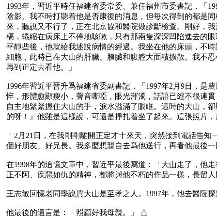
1993年，習近平時任福建省委常委、兼任福州市委書記，「
陰影。我不時打聽着他是否康復的消息，但每次得到的都是同
來，聽說又不行了，正在北京協和醫院做診斷檢查。剛好，我
槁，蜷縮在病床上不停地咳嗽，只有那兩隻深深凹陷進去的眼
平靜些後，他就給我述說病情的經過。我坐在他的床頭，不時
細胞，此時已在大山的肝臟、胰臟和腹腔大面積擴散。我不忍
再到正定去看他。」

1996年習近平晉升爲福建省委副書記，「1997年2月9
悴，形體愈顯瘦小，聲音嘶啞，眼光渾濁，話語已經不很連貫
自主地緊緊握住大山的手，淚水溢滿了眼眶。這時的大山，卻
的呀！』他雖是這樣說，可還是掙扎着坐了起來。這張照片，
「2月21日，在我剛剛離開正定才十來天，突然接到電話告知─
個好朋友、好兄長。我多麼想親自去爲他送行，再看他最後一
在1998年的追憶文章中，習近平最後寫道：「大山走了，
正不阿、疾惡如仇的精神，都將與他不朽的作品一樣，長留人間
王志敏回憶老同學說賈大山是至孝之人。1997年，他去醫院
他最後的遺言是：「照顧好我母親。」 △
