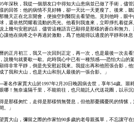
1995年深秋，我從一個朋友口中得知大山患病並已做了手術，
樣的回答：他的病情不見好轉，卻一天比一天更瘦了。後來，聽
那幾天正在北京開會，便抽空到醫院去看望他。見到他時，眼中
球，還依然閃耀着流動的亮光。他看到我進來，立即掙扎着從床
說上幾句安慰的話，儘管這種語言已顯得是那樣的蒼白和無力。
心讓他在病疼之中再過於激動，爲了他能得以適度的平靜和休息
日，是農曆的正月初三，我又一次回到正定，再一次，也是最後一次
，說幾句就要歇一歇。此時我心中已有一種預感──恐怕大山的
顯得非常平靜，倒是先安慰起我來。我提出再和他照張合影，他
成了我和大山，也是大山和別人最後的一張合影。」

─著名作家賈大山於1997年2月20日晚因病去世，享年54歲
眼哪！無奈遠隔千里，不能前往，也只能託人代送花圈，以示沉痛
他走得是那樣匆忙，走得是那樣悄無聲息，但他那憂國憂民的情愫
。」

探望賈大山，彌留之際的作家怕90多歲的老母親孤單，不忘讓守在