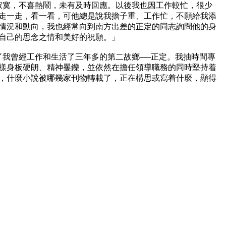
淡寂寞，不喜熱鬧，未有及時回應。以後我也因工作較忙，很少
走一走，看一看，可他總是說我擔子重、工作忙，不願給我添
情況和動向，我也經常向到南方出差的正定的同志詢問他的身
自己的思念之情和美好的祝願。」

到了我曾經工作和生活了三年多的第二故鄉──正定。我抽時間專
樣身板硬朗、精神矍鑠，並依然在擔任領導職務的同時堅持着
了，什麼小說被哪幾家刊物轉載了，正在構思或寫着什麼，顯得