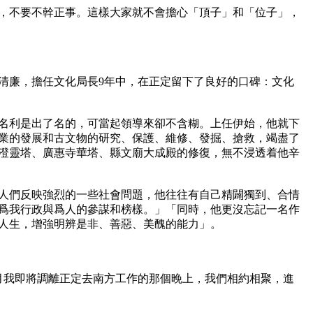
，不要不幹正事。這樣大家就不會擔心「頂子」和「位子」，
清廉，擔任文化局長9年中，在正定留下了良好的口碑：文化
泊名利是出了名的，可當起領導來卻不含糊。上任伊始，他就下
業的發展和古文物的研究、保護、維修、發掘、搶救，竭盡了
澄靈塔、廣惠寺華塔、縣文廟大成殿的修復，無不浸透着他辛
人們反映強烈的一些社會問題，他往往有自己精闢獨到、合情
爲我行政與爲人的參謀和榜樣。」「同時，他更沒忘記一名作
人生，增強明辨是非、善惡、美醜的能力」。

5月我即將調離正定去南方工作的那個晚上，我們相約相聚，進