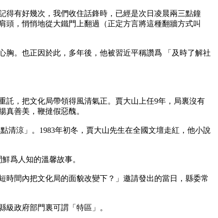
記得有好幾次，我們收住話鋒時，已經是次日凌晨兩三點鐘
肩頭，悄悄地從大鐵門上翻過（正定方言將這種翻牆方式叫
心胸。也正因於此，多年後，他被習近平稱讚爲 「及時了解社
重託，把文化局帶領得風清氣正。賈大山上任9年，局裏沒有
真善美，鞭撻假惡醜。

清涼」。1983年初冬，賈大山先生在全國文壇走紅，他小說
鮮爲人知的溫馨故事。

否短時間內把文化局的面貌改變下？」邀請發出的當日，縣委常
縣級政府部門裏可謂「特區」。
