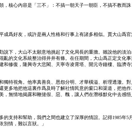
領，核心內容是「三不」：不搞一朝天子一朝臣，不搞不教而誅
平成爲好友，或許是兩人性格和行事上有諸多相似。賈大山爲官
動員勸說下，大山不太願意地挑起了文化局長的重擔。雖說他的淡
混亂的文化系統整治得井井有條。在任期間，大山爲正定文化事
建和修復，隆興寺大悲閣、天寧寺凌霄塔、開元寺鐘樓、臨濟寺
和獨特視角。他率真善良、恩怨分明、才華橫溢、析理透澈。對
還更多地把他這裏作爲及時了解社情民意的窗口和渠道，把他作
美，無情地揭露和鞭撻假、惡、醜，讓人們在潛移默化中去感悟
的支持和幫助，我們之間也建立了深厚的情誼。記得1985年
依別情，難以言狀。」
