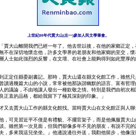
上世紀80年代賈大山(左一)參加人民文學筆會。
道：「賈大山離開我們已經一年了。他去世以後，在他的家鄉正定
無不在深切地懷念他，許多文學界的老朋友和他家鄉的至交，懷
層人士如此強烈的反響，在文壇、在社會上能夠得到如此豐厚的
分配到正定任縣委副書記。那時，賈大山還在縣文化館工作，雖然
曾讀過幾篇大山的小說，常常被他那詼諧幽默的語言、富有哲理
人的議論，不由地讓人發出一種欽敬之情。特別是我們由初次相
良正直的品格，都給我留下了極其深刻的印象。」

才又去賈大山工作的縣文化館找。當時賈大山在文化館正與人聊
他，可見習近平不僅是有禮貌、不擺官架子，而是他佩服賈大山
談。雖然第一次見面，但我們卻像多年不見的朋友，有說不完的
夫，多來我這兒坐坐。』他邊說邊往外送，我勸他留步，他像沒