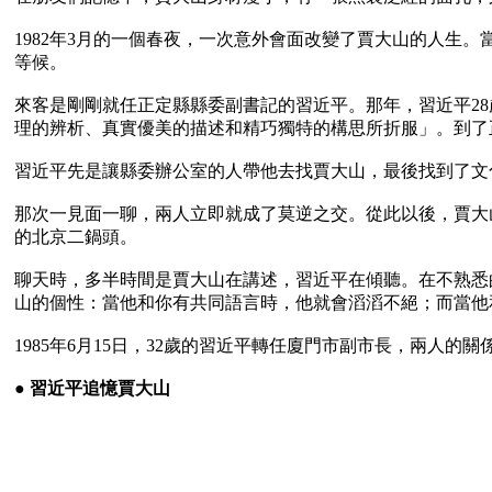
1982年3月的一個春夜，一次意外會面改變了賈大山的人生
等候。

來客是剛剛就任正定縣縣委副書記的習近平。那年，習近平2
理的辨析、真實優美的描述和精巧獨特的構思所折服」。到了
習近平先是讓縣委辦公室的人帶他去找賈大山，最後找到了文化
那次一見面一聊，兩人立即就成了莫逆之交。從此以後，賈大
的北京二鍋頭。

聊天時，多半時間是賈大山在講述，習近平在傾聽。在不熟悉
山的個性：當他和你有共同語言時，他就會滔滔不絕；而當他
1985年6月15日，32歲的習近平轉任廈門市副市長，兩人的
● 
習近平追憶賈大山