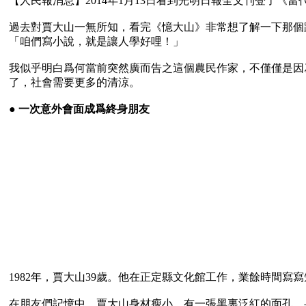
【人民報消息】2014年1月13日看到光明日報全文刊登了《
過去對賈大山一無所知，看完《憶大山》非常想了解一下那個
「咱們寫小說，就是讓人學好哩！」

我似乎明白爲何當前突然廣而告之這個農民作家，不僅僅是因
了，社會需要更多的清涼。

● 
一次意外會面成爲終身朋友
1982年，賈大山39歲。他在正定縣文化館工作，業餘時間
在朋友們記憶中，賈大山身材瘦小，有一張黑裏泛紅的面孔，