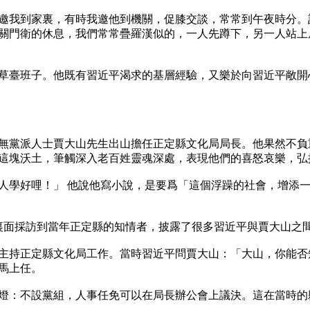
邀我到家裏，有時我邀他到機關，促膝交談，常常到午夜時分。
關門衛的休息，我們常常疊羅漢似的，一人先蹲下，另一人站上
草臺班子。他既有習近平渴求的基層經驗，又樂於向習近平敞開
無黨派人士賈大山先生出山擔任正定縣文化局局長。他果然不負
這塊沃土，筆觸深入老百姓靈魂深處，表現他們的喜怒哀樂，弘揚
學好哩！」 他說他寫小說，是要爲「這個浮躁的社會，增添一點
裏面採訪到當年正定縣的知情者，披露了很多習近平與賈大山之間
山」主持正定縣文化局工作。當時習近平問賈大山：「大山，你能
上任。

燈：不設黨組，人事任免可以在局長辦公會上議決。這在當時的