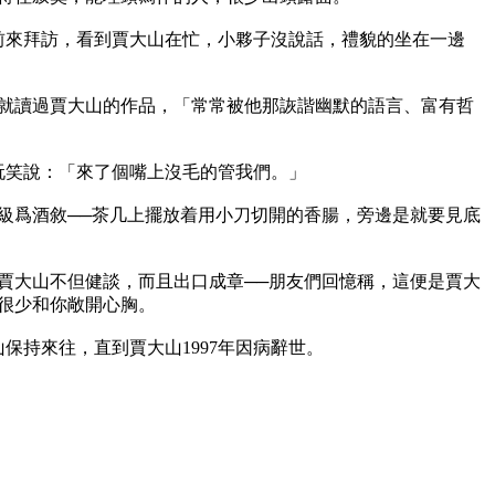
子前來拜訪，看到賈大山在忙，小夥子沒說話，禮貌的坐在一邊
平就讀過賈大山的作品，「常常被他那詼諧幽默的語言、富有哲
笑說：「來了個嘴上沒毛的管我們。」 

級爲酒敘──茶几上擺放着用小刀切開的香腸，旁邊是就要見底
賈大山不但健談，而且出口成章──朋友們回憶稱，這便是賈大
少和你敞開心胸。

保持來往，直到賈大山1997年因病辭世。
