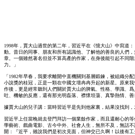
1998年，賈大山過世的第二年，習近平在《憶大山》中寫
動。昔日的同事、朋友和所有認識他、了解他的善良的人們，
章。一個雖然著名但並不算高產的作家，在身後能引起不同階
力。」

「1982年早春，我要求離開中直機關到基層鍛鍊，被組織
小說獎的桂冠，正是一顆在中國文壇冉冉升起的新星。原來我
作後，更是經常聽到人們關於賈大山的脾氣、性格、學識、爲
吐、機敏的反應，還有那光明磊落、襟懷坦蕩、真摯熱情、善
據賈大山的兒子講：當時習近平是先到他家裏，結果沒找到，
習近平上任當晚就去登門拜訪一個業餘作家，而且還耐心的等
學藝術、戲曲電影、古今中外、社會人生，無所不及，無話不
開：『近平，雖說我們是初次見面，但神交已久啊！以後有工