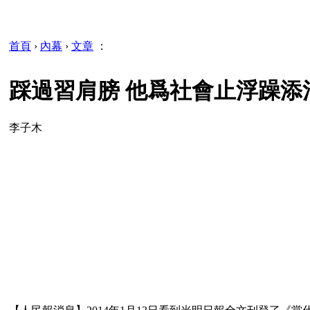
首頁
›
內幕
›
文章
：
踩過習肩膀 他爲社會止浮躁添清
李子木