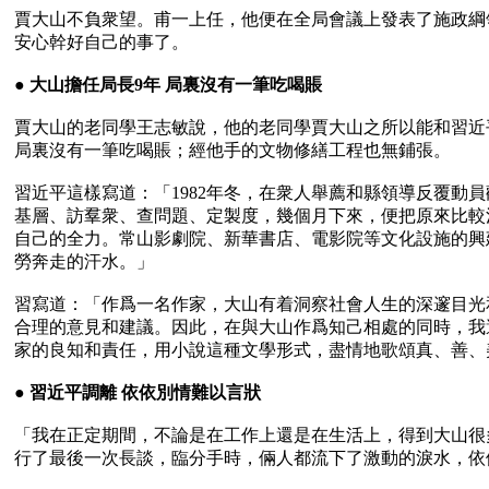
賈大山不負衆望。甫一上任，他便在全局會議上發表了施政綱
安心幹好自己的事了。

● 
大山擔任局長9年 局裏沒有一筆吃喝賬
賈大山的老同學王志敏說，他的老同學賈大山之所以能和習近
局裏沒有一筆吃喝賬；經他手的文物修繕工程也無鋪張。

習近平這樣寫道：「1982年冬，在衆人舉薦和縣領導反覆
基層、訪羣衆、查問題、定製度，幾個月下來，便把原來比較
自己的全力。常山影劇院、新華書店、電影院等文化設施的興
勞奔走的汗水。」

習寫道：「作爲一名作家，大山有着洞察社會人生的深邃目光
合理的意見和建議。因此，在與大山作爲知己相處的同時，我
家的良知和責任，用小說這種文學形式，盡情地歌頌真、善、
● 
習近平調離 依依別情難以言狀
「我在正定期間，不論是在工作上還是在生活上，得到大山很多
行了最後一次長談，臨分手時，倆人都流下了激動的淚水，依