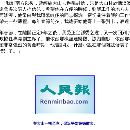
回憶道：「我到南方以後，曾經給大山去過幾封信，只是大山甘於恬
還曾多次讓人捎信兒，希望他在方便的時候，到我工作的地方去
而淡漠，他常向與我聯繫較多的同志探詢，密切關注着我的工作
帶去一些薄禮。每年春節前夕，我總要給他寄上一張賀卡，表達
991年春節，在離開正定6年之後，我受正定縣委之邀，又一次回
政協任專職副主席了。他依然那樣豁達樂觀、詼諧幽默，依然那
慾望非常強烈的黃金時期。他告訴我，什麼小說在哪個雜誌發表
別了。」

與大山一樣至孝，習近平陪媽媽散步。