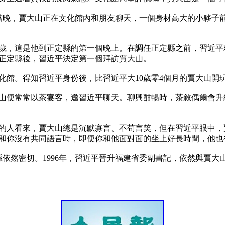
。當晚，賈大山正在文化館內和朋友聊天，一個身材高大的小夥
8歲，這是他到正定縣的第一個晚上。在調任正定縣之前，習近
正定縣後，習近平決定第一個拜訪賈大山。

館。得知習近平身份後，比習近平大10歲零4個月的賈大山開玩
山便常常以茶宴客，邀習近平聊天。聊興酣暢時，茶敘偶爾會升
的人看來，賈大山總是沉默寡言、不苟言笑，但在習近平眼中，
和你沒有共同語言時，即便你和他面對面的坐上好長時間，他也很
關係依然密切。1996年，習近平晉升福建省委副書記，依然與賈大山