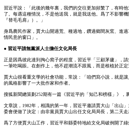
習近平說：「此後的幾年裏，我們的交往更加頻繁了，有時他
了。每遇這種情況，不是他送我，就是我送他。爲了不影響機
『替毛毛肩』）。」

身爲農民作家，賈大山開過荒、種過地，鑽過鄉間灰窯、進過
情民意的窗口」。

● 
習近平請無黨派人士擔任文化局長
正是因爲彼此達到掏心窩子的程度，習近平「三顧茅廬」，請
一筆吃喝賬。在創作上，他不趕潮流不跟風，而是根植於正定
賈大山很看重文學的社會功能，常說：「咱們寫小說，就是讓人
的風格影響了一大批作家和作者。 

搜狐新聞總策劃252期有一篇《習近平的「知己和榜樣」》，
文章說，1982年，相識的第一年，習近平邀請賈大山「出
委會便做了決定：由非黨員賈大山出任文化局局長，第二天走馬
爲了方便賈大山工作，習近平和縣委特地給文化局破例開了綠