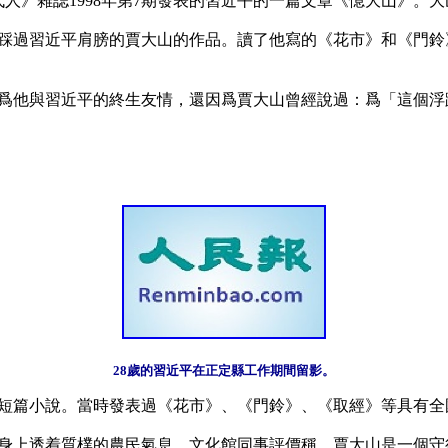
當代人》雜誌1998年第7期發表的習近平的一篇文章《憶大山》。
踩過習近平肩膀的賈大山的作品。讀了他寫的《花市》和《門鈴
爲他與習近平的終生友情，還因爲賈大山曾經說過：爲「這個浮
28歲的習近平在正定縣工作期間留影。
寫寫短篇小說。當時發表過《花市》、《門鈴》、《取經》等具有全
身上透着質樸的農民氣息。文化館同事評價稱，賈大山是一個守