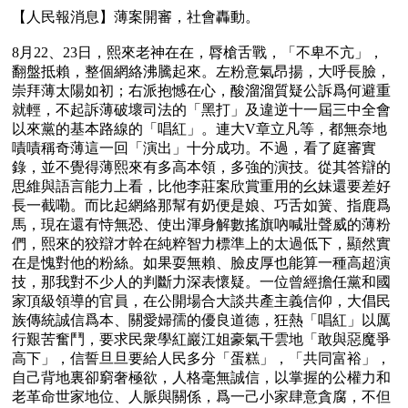
【人民報消息】薄案開審，社會轟動。

8月22、23日，熙來老神在在，脣槍舌戰，「不卑不亢」，
翻盤抵賴，整個網絡沸騰起來。左粉意氣昂揚，大呼長臉，
崇拜薄太陽如初；右派抱憾在心，酸溜溜質疑公訴爲何避重
就輕，不起訴薄破壞司法的「黑打」及違逆十一屆三中全會
以來黨的基本路線的「唱紅」。連大V章立凡等，都無奈地
嘖嘖稱奇薄這一回「演出」十分成功。不過，看了庭審實
錄，並不覺得薄熙來有多高本領，多強的演技。從其答辯的
思維與語言能力上看，比他李莊案欣賞重用的幺妹還要差好
長一截嘞。而比起網絡那幫有奶便是娘、巧舌如簧、指鹿爲
馬，現在還有恃無恐、使出渾身解數搖旗吶喊壯聲威的薄粉
們，熙來的狡辯才幹在純粹智力標準上的太過低下，顯然實
在是愧對他的粉絲。如果耍無賴、臉皮厚也能算一種高超演
技，那我對不少人的判斷力深表懷疑。一位曾經擔任黨和國
家頂級領導的官員，在公開場合大談共產主義信仰，大倡民
族傳統誠信爲本、關愛婦孺的優良道德，狂熱「唱紅」以厲
行艱苦奮鬥，要求民衆學紅巖江姐豪氣干雲地「敢與惡魔爭
高下」，信誓旦旦要給人民多分「蛋糕」，「共同富裕」，
自己背地裏卻窮奢極欲，人格毫無誠信，以掌握的公權力和
老革命世家地位、人脈與關係，爲一己小家肆意貪腐，不但