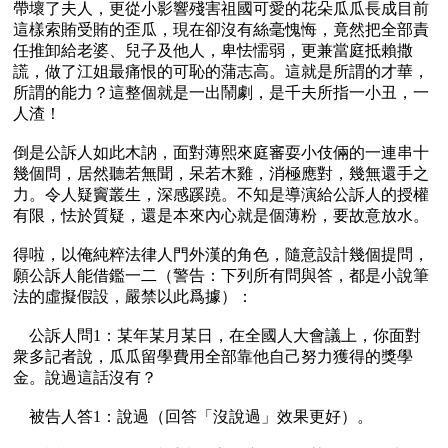
帶壞了夫人，更從小影響殘害祖國可愛的花朵瓜瓜長成目前
這樣索賄受賄的歪瓜，現在卻沒有絲毫愧悔，竟然把全部責
任推卸給老婆、兒子及他人，卑怯懦弱，更兼當庭抵賴撒
謊，做了江姐最痛恨的可恥的蒲志高。這就是所謂的才華，
所謂的能力？這整個就是一出鬧劇，是千夫所指一小丑，一
人渣！

倒是公訴人如此木訥，面對薄熙來庭審耍小伎倆的一連串十
幾個問，居然聽若無聞，呆若木雞，消極應對，幾無還手之
力。令人疑竇叢生，深感蹊蹺。不知是導演給公訴人的授權
有限，怯於質疑，還是本來內心就是個薄粉，要故意放水。

得啦，以俺純粹法律人門外漢的角色，隨意設計幾個提問，
願公訴人能借鑑一二（警告：下列所有問與答，都是小說筆
法的虛擬假設，嚴禁以此爲據）：

    公訴人問1：某年某月某日，在全國人大會議上，你面對
衆多記者說，瓜瓜留學費用全部靠他自己努力獲得的獎學
金。說過這話沒有？

    被告人答1：說過（回答「沒說過」效果更好）。
