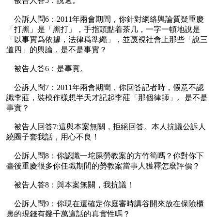
    被告人答5：說過。

    公訴人問6：2011年兩會期間，你針對網絡輿論質疑重慶
「打黑」是「黑打」，手指頭點着茶几，一字一頓地說是
「以事實爲依據，法律爲準繩」，並蔑視社會上那些「說三
道四」的輿論，是不是事實？

    被告人答6：是事實。

    公訴人問7：2011年兩會期間，你回答記者時，假意不認
識李莊，裝模作樣想半天才記起李莊「那個律師」。是不是
事實？

    被告人回答7:這與本案無關，拒絕回答。本人抗議公訴人
繞圈子套我話，用心不良！

    公訴人問8：你認識一坨屎勞教案的方竹筍嗎？你對你下
臺後重慶很多你任職期間的勞教案當事人獲釋怎麼評價？

    被告人答8：與本案無關，我抗議！

    公訴人問9：你現在還確定你庭審時講谷開來放在保險櫃
裏的現錢有幾千萬這話的真實性嗎？
