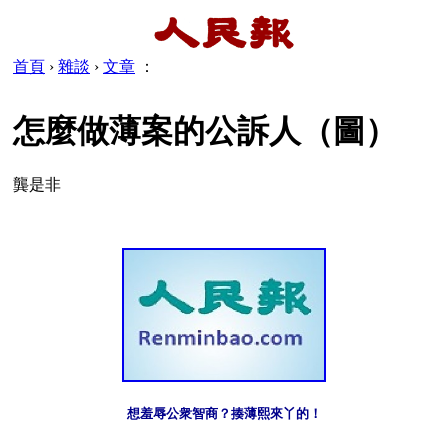
首頁
›
雜談
›
文章
：
怎麼做薄案的公訴人（圖）
龔是非
想羞辱公衆智商？揍薄熙來丫的！