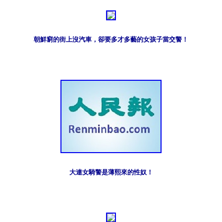
朝鮮窮的街上沒汽車，卻要多才多藝的女孩子當交警！
大連女騎警是薄熙來的性奴！