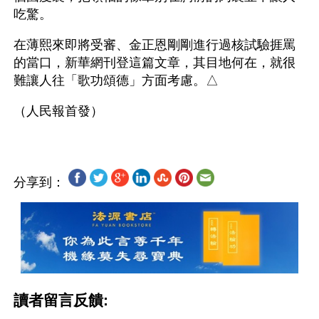
吃驚。
在薄熙來即將受審、金正恩剛剛進行過核試驗捱罵
的當口，新華網刊登這篇文章，其目地何在，就很
難讓人往「歌功頌德」方面考慮。△
分享到：
讀者留言反饋: