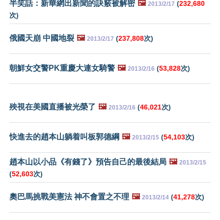
半笑話：新華網出新聞的訣竅被解密
🖼️
(
232,680
2013/2/17
次)
俄國天崩 中國地裂
🖼️
(
237,808
次)
2013/2/17
朝鮮女交警PK重慶大連女騎警
🖼️
(
53,828
次)
2013/2/16
殃視在美國直播被光榮了
🖼️
(
46,021
次)
2013/2/16
快進去的趙本山躺着叫板郭德綱
🖼️
(
54,103
次)
2013/2/15
趙本山以小品《有錢了》預告自己的最後結局
🖼️
2013/2/15
(
52,603
次)
奧巴馬挑戰美憲法 神不會置之不理
🖼️
(
41,278
次)
2013/2/14