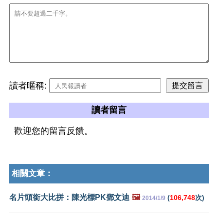
讀者暱稱:
讀者留言
歡迎您的留言反饋。
相關文章：
名片頭銜大比拼：陳光標PK鄧文迪
🖼️
(
106,748
次)
2014/1/9