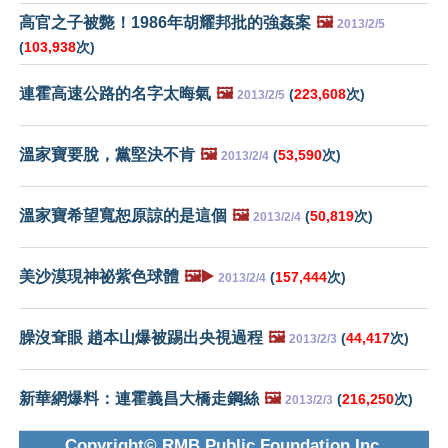
高官之子被斃！1986年胡耀邦批的強姦案
🖼️
2013/2/5
(
103,938
次)
連霍高速公路的名字太晦氣
🖼️
(
223,608
次)
2013/2/5
溫家寶要脫，黨堅決不肯
🖼️
(
53,590
次)
2013/2/4
溫家寶希望寬恕原諒的是這個
🖼️
(
50,819
次)
2013/2/4
美沙漠現神祕紫色球體
🖼️▶️
(
157,444
次)
2013/2/4
臊沒耷眼 趙本山爆被踢出央視過程
🖼️
(
44,417
次)
2013/2/3
新華網爆料：連霍義昌大橋走鋼絲
🖼️
(
216,250
次)
2013/2/3
Copyright© RMB Public Foundation Inc.