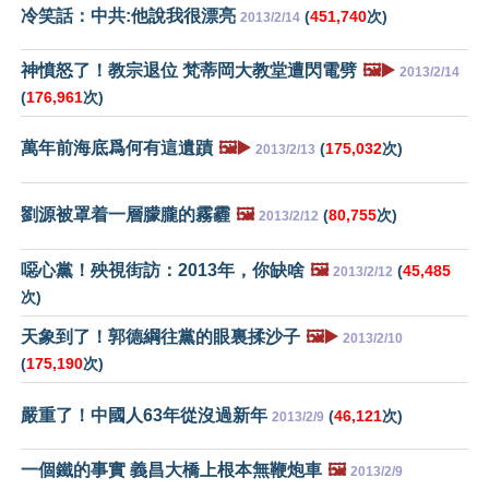
冷笑話：中共:他說我很漂亮
(
451,740
次)
2013/2/14
神憤怒了！教宗退位 梵蒂岡大教堂遭閃電劈
🖼️▶️
2013/2/14
(
176,961
次)
萬年前海底爲何有這遺蹟
🖼️▶️
(
175,032
次)
2013/2/13
劉源被罩着一層朦朧的霧霾
🖼️
(
80,755
次)
2013/2/12
噁心黨！殃視街訪：2013年，你缺啥
🖼️
(
45,485
2013/2/12
次)
天象到了！郭德綱往黨的眼裏揉沙子
🖼️▶️
2013/2/10
(
175,190
次)
嚴重了！中國人63年從沒過新年
(
46,121
次)
2013/2/9
一個鐵的事實 義昌大橋上根本無鞭炮車
🖼️
2013/2/9