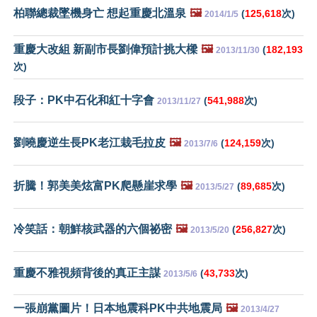
柏聯總裁墜機身亡 想起重慶北溫泉
🖼️
(
125,618
次)
2014/1/5
重慶大改組 新副市長劉偉預計挑大樑
🖼️
(
182,193
2013/11/30
次)
段子：PK中石化和紅十字會
(
541,988
次)
2013/11/27
劉曉慶逆生長PK老江栽毛拉皮
🖼️
(
124,159
次)
2013/7/6
折騰！郭美美炫富PK爬懸崖求學
🖼️
(
89,685
次)
2013/5/27
冷笑話：朝鮮核武器的六個祕密
🖼️
(
256,827
次)
2013/5/20
重慶不雅視頻背後的真正主謀
(
43,733
次)
2013/5/6
一張崩黨圖片！日本地震科PK中共地震局
🖼️
2013/4/27