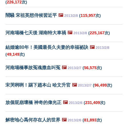
(
226,172
次)
鬧騷 宋祖英想侍候習近平
🖼️
(
115,957
次)
2013/2/8
河南塌橋七天後 湖南特大車禍
🖼️
(
225,167
次)
2013/2/8
結婚逾80年！美國最長久夫妻的幸福祕訣
🖼️
2013/2/8
(
49,149
次)
河南塌橋事故冤魂撒血叫冤
🖼️
(
56,575
次)
2013/2/7
宋哭咧咧！踢下趙本山 哈文升官
🖼️
(
96,499
次)
2013/2/7
放個屁崩壞橋 神奇的偉光正
🖼️
(
231,409
次)
2013/2/6
解密地心爲何存在人的世界
🖼️
(
81,893
次)
2013/2/6