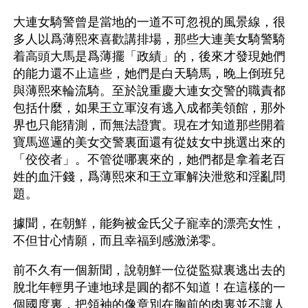
大連女騎警曾是當地的一道不可忽視的風景線，很
多人以爲薄熙來喜歡講排場，那些大連美女騎警騎
着高頭大馬是爲薄擺「政績」的，後來才發現她們
的能力還不止這些，她們是白天騎馬，晚上倒班兒
與薄熙來輪流騎。至於說重慶大連女交警的職責都
包括什麼，如果王立軍沒有逃入成都美領館，那外
界也只能猜測，而無法證實。現在才知道那些開着
寶馬巡邏的美女交警裏面還有從妓女中挑選出來的
「佼佼者」。不管從哪裏來的，她們都是拿着老百
姓的血汗錢，爲薄熙來和王立軍解決泄慾和淫亂問
題。
據聞，在朝鮮，能夠被金氏父子寵幸的漂亮女性，
不但甘心情願，而且幸福到感激涕零。
前不久有一個新聞，說朝鮮一位從監獄裏逃出去的
脫北年輕男子連地球是圓的都不知道！在這樣的一
個國度裏，把領袖的像章別在胸前的肉裏並不讓人