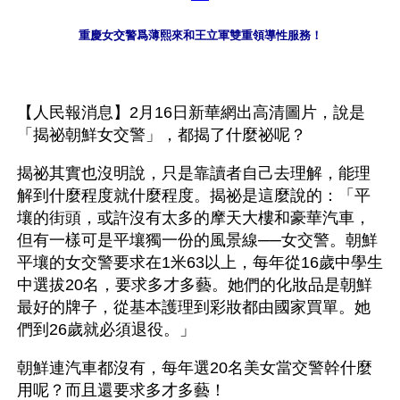
重慶女交警爲薄熙來和王立軍雙重領導性服務！
【人民報消息】2月16日新華網出高清圖片，說是
「揭祕朝鮮女交警」，都揭了什麼祕呢？
揭祕其實也沒明說，只是靠讀者自己去理解，能理
解到什麼程度就什麼程度。揭祕是這麼說的：「平
壤的街頭，或許沒有太多的摩天大樓和豪華汽車，
但有一樣可是平壤獨一份的風景線──女交警。朝鮮
平壤的女交警要求在1米63以上，每年從16歲中學生
中選拔20名，要求多才多藝。她們的化妝品是朝鮮
最好的牌子，從基本護理到彩妝都由國家買單。她
們到26歲就必須退役。」
朝鮮連汽車都沒有，每年選20名美女當交警幹什麼
用呢？而且還要求多才多藝！