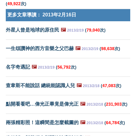
(
49,922
次)
更多文章導讀：
2013年2月16日
外星人曾是地球的原住民
🖼️
(
79,040
次)
2013/2/19
一生頌讚神的西方音樂之父巴赫
🖼️
(
98,638
次)
2013/2/19
名字奇遇記
🖼️
(
56,792
次)
2013/2/19
查韋斯不能說話 總統能認識人兒
🖼️
(
47,083
次)
2013/2/18
點開看看吧…偉光正畢竟是偉光正
🖼️
(
231,903
次)
2013/2/18
兩張精彩照！這瞬間是怎麼截圖的
🖼️
(
64,784
次)
2013/2/18