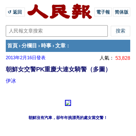
↺ 返回 
電子報
简体版
首頁
分欄目
時事
文章
›
›
›
：
2013年2月16日
發表
人氣：
53,828
朝鮮女交警PK重慶大連女騎警（多圖）
伊冰
朝鮮沒有汽車，卻年年挑漂亮的處女當交警！