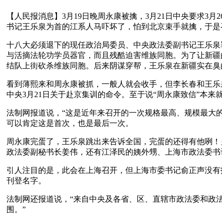
【人民报消息】3月19日晚周永康被擒，3月21日中央要求3
书记王乐泉为首的江系人马吓坏了，怕到北京束手就擒，于是
十八大必须退下的现任政治局委员、中央政法委副书记王乐泉
与活摘法轮功学员器官，而且残酷迫害维族同胞。为了让新疆
结队上街砍杀维族同胞。后来阴谋穿帮，王乐泉在新疆实在臭
看到薄熙来和周永康被抓，一般人就会收手，但李长春和王乐
中央3月21日关于赴京集训的命令。至于说“周永康致信”本
法制网报道说，“这是近年来召开的一次规格最高、规模最大的
可以肯定这是首次，也是最后一次。
周永康完蛋了，王乐泉跳出来告诉全国，完蛋的还得有他咧！
政法委副秘书长姜伟，还有江泽民的姨外甥、上海市政法委书
引人注目的是，此会在上海召开，但上海市委书记俞正声没有
刊登名字。
法制网还报道说，“来自中央及各省、区、直辖市政法委和政
围。”