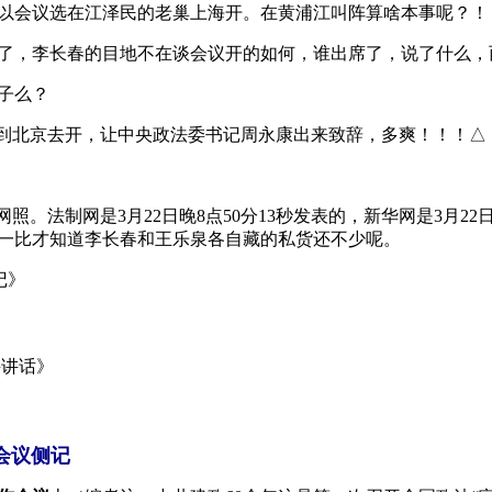
以会议选在江泽民的老巢上海开。在黄浦江叫阵算啥本事呢？！
了，李长春的目地不在谈会议开的如何，谁出席了，说了什么，而
子么？
搬到北京去开，让中央政法委书记周永康出来致辞，多爽！！！△
。法制网是3月22日晚8点50分13秒发表的，新华网是3月22日
一比才知道李长春和王乐泉各自藏的私货还不少呢。
记》
并讲话》
会议侧记