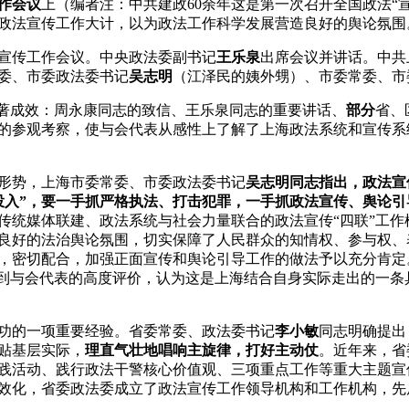
作会议
上（编者注：中共建政60余年这是第一次召开全国政法“
政法宣传工作大计，以为政法工作科学发展营造良好的舆论氛围
宣传工作会议。中央政法委副书记
王乐泉
出席会议并讲话。中共
委、市委政法委书记
吴志明
（江泽民的姨外甥）、市委常委、市
显著成效：周永康同志的致信、王乐泉同志的重要讲话、
部分
省、
的参观考察，使与会代表从感性上了解了上海政法系统和宣传系
形势，上海市委常委、市委政法委书记
吴志明同志指出，政法宣
投入”，要一手抓严格执法、打击犯罪，一手抓政法宣传、舆论引
传统媒体联建、政法系统与社会力量联合的政法宣传“四联”工
好的法治舆论氛围，切实保障了人民群众的知情权、参与权、表达
，密切配合，加强正面宣传和舆论引导工作的做法予以充分肯定
得到与会代表的高度评价，认为这是上海结合自身实际走出的一
功的一项重要经验。省委常委、政法委书记
李小敏
同志明确提出
贴基层实际，
理直气壮地唱响主旋律，打好主动仗
。近年来，省
实践活动、践行政法干警核心价值观、三项重点工作等重大主题
效化，省委政法委成立了政法宣传工作领导机构和工作机构，先