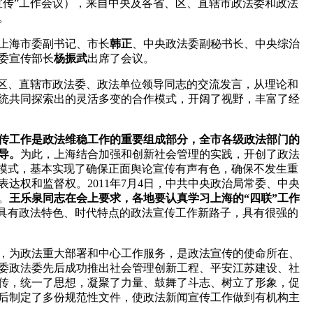
宣传”工作会议），来自中央及各省、区、直辖市政法委和政法
。
上海市委副书记、市长
韩正
、中央政法委副秘书长、中央综治
委宣传部长
杨振武
出席了会议。
区、直辖市政法委、政法单位领导同志的交流发言，从理论和
统共同探索出的灵活多变的合作模式，开阔了视野，丰富了经
传工作是政法维稳工作的重要组成部分，全市各级政法部门的
导。
为此，上海结合加强和创新社会管理的实践，开创了政法
作模式，基本实现了确保正面舆论宣传有声有色，确保不发生重
权和监督权。2011年7月4日，中共中央政治局常委、中央
。
王乐泉同志在会上要求，各地要认真学习上海的“四联”工作
条具有政法特色、时代特点的政法宣传工作新路子，具有很强的
，为政法重大部署和中心工作服务，是政法宣传的使命所在、
委政法委先后成功推出社会管理创新工程、平安江苏建设、社
宣传，统一了思想，凝聚了力量、鼓舞了斗志、树立了形象，促
后制定了多份规范性文件，使政法新闻宣传工作做到有机构主