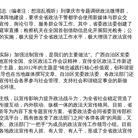
洋同志（编者注：想混乱视听）到肇庆市专题调研政法微博群，
体阵地建设，要求全省政法干警都学会使用新媒体与群众交
宣传、舆论引导、服务群众等工作。其中，省委政法委创建了
络庭审直播；检察机关在全国首创借助信息化开展阳光检务；公
的实施，极大提升了全省政法工作水平，极大增强了政法宣传
区实际）加强法制宣传，是我们的主要做法”。广西自治区党委
盖地宣传全国、全区政法工作会议精神，宣传全区政法工作新进
主题，如2012年的主题是“铸忠诚践行核心价值观，创和谐迎
领导也在当地媒体撰写文章。自治区党委政法委、各政法部门还
宣传社会各界参与社会管理、支持社会和谐稳定事业的新做
论环境。
主线，以宣传影响力提升政法战斗力，为全省社会稳定营造了
衔接互动，内外联动、纵横一体的政法大宣传格局。目前，省
理创新等为内容下发专题宣传方案。省委政法委会同省委宣传部积
交流平台，既有效改变了政法部门之间“各弹各调”的局面，又
长、政法部门“一把手”为成员的政法宣传工作领导小组。目前
各地政法宣传有人抓、有人管、有人干，形成了全省政法宣传