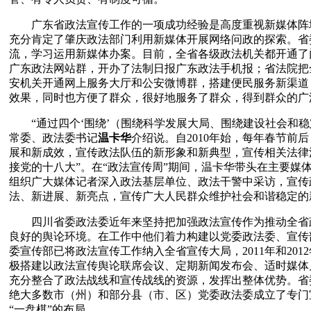
　　广东省政法宣传工作的一项成功经验是高度重视新媒体阵地
充分肯定了肇庆政法部门利用新媒体开展网络问政的探索。省
流，学习运用新媒体办案。目前，全省各级政法机关都开通了
广东政法网站群，开办了法制日报广东政法手机报；省法院把
安机关开通网上服务大厅和公安微博群，搭建便民服务新渠道
效果，同时也方便了群众，很好地服务了群众，得到群众的广
　　“通过四个‘围绕’（围绕科学发展大局、围绕建设社会和
常委、政法委书记
温卡华
介绍说。自2010年始，每年春节
展和新成效，宣传政法队伍的新形象和新典型，宣传相关法律法
接党的十八大”。在“政法宣传周”期间，温卡华带头在主要
组织广大媒体记者深入政法基层单位、政法干警中采访，宣传
法、新进展、新亮点，宣传广大人民群众维护社会和谐稳定的
　　四川省委政法委近年来坚持把加强政法宣传作为推动全省
良好的舆论环境。在工作中他们着力构建以党委政法委、宣传
委宣传部已将政法宣传工作纳入全省宣传大局，2011年和2
极搭建以政法宣传舆论联席会议、定期新闻发布会、适时媒体
充分整合了政法战线和宣传战线的资源，发挥出整体优势。省
绝大多数市（州）和部分县（市、区）党委政法委成立了专门
“一盘棋”的布局。