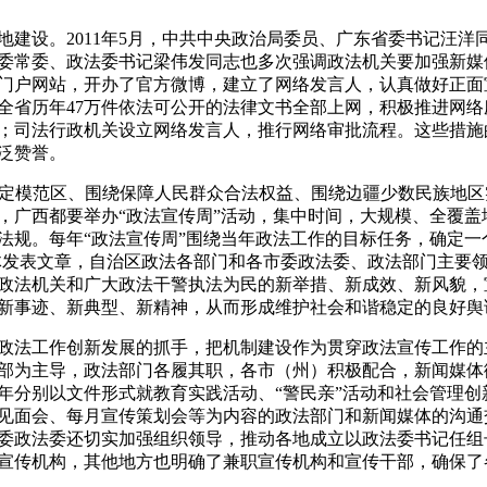
建设。2011年5月，中共中央政治局委员、广东省委书记汪
委常委、政法委书记梁伟发同志也多次强调政法机关要加强新媒
门户网站，开办了官方微博，建立了网络发言人，认真做好正面
全省历年47万件依法可公开的法律文书全部上网，积极推进网
；司法行政机关设立网络发言人，推行网络审批流程。这些措施
泛赞誉。
稳定模范区、围绕保障人民群众合法权益、围绕边疆少数民族地
前后，广西都要举办“政法宣传周”活动，集中时间，大规模、全覆
规。每年“政法宣传周”围绕当年政法工作的目标任务，确定一个
媒体发表文章，自治区政法各部门和各市委政法委、政法部门主要
政法机关和广大政法干警执法为民的新举措、新成效、新风貌，
新事迹、新典型、新精神，从而形成维护社会和谐稳定的良好舆
政法工作创新发展的抓手，把机制建设作为贯穿政法宣传工作的
部为主导，政法部门各履其职，各市（州）积极配合，新闻媒体
012年分别以文件形式就教育实践活动、“警民亲”活动和社会管
见面会、每月宣传策划会等为内容的政法部门和新闻媒体的沟通
委政法委还切实加强组织领导，推动各地成立以政法委书记任组
宣传机构，其他地方也明确了兼职宣传机构和宣传干部，确保了