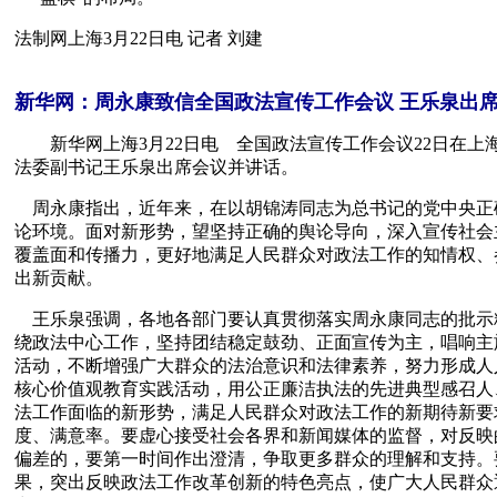
法制网上海3月22日电 记者 刘建
新华网：周永康致信全国政法宣传工作会议 王乐泉出
　　新华网上海3月22日电　全国政法宣传工作会议22日在
法委副书记王乐泉出席会议并讲话。
    周永康指出，近年来，在以胡锦涛同志为总书记的党中央正确领导下，政法、宣传两条战线的同志们团结协作，创造性地做好政法宣传工作，为政法机关忠实履行法定职责创造了良好舆
论环境。面对新形势，望坚持正确的舆论导向，深入宣传社会
覆盖面和传播力，更好地满足人民群众对政法工作的知情权、
出新贡献。
    王乐泉强调，各地各部门要认真贯彻落实周永康同志的批示精神，充分认识新形势下加强政法宣传工作的重要性紧迫性，切实增强责任感使命感，着眼于维护社会和谐稳定大局，紧紧围
绕政法中心工作，坚持团结稳定鼓劲、正面宣传为主，唱响主
活动，不断增强广大群众的法治意识和法律素养，努力形成人
核心价值观教育实践活动，用公正廉洁执法的先进典型感召人
法工作面临的新形势，满足人民群众对政法工作的新期待新要
度、满意率。要虚心接受社会各界和新闻媒体的监督，对反映
偏差的，要第一时间作出澄清，争取更多群众的理解和支持。
果，突出反映政法工作改革创新的特色亮点，使广大人民群众