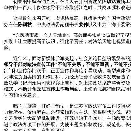
　　初春的申城温润宜人。在今天召开的
首次全国政法宣传工
单位的一百八十多位领导干部齐聚浦江之畔，共商加强和改进
　　这是近年来召开的一次规格最高、规模最大的全国性政法
办主任
陈训秋
、中央政法委副秘书长
姜伟
以及中共上海市委常
　　“东风洒雨露，会人天地春”。高效而务实的会议取得了
实践上让大家提高了认识，强化了责任；对法治天地电视频道
验。
　　近年来，面对新媒体异军突起，社会舆论日益纷繁复杂的
领导干部对政法宣传工作“不能不关系，不能不重视，不能不
部门和宣传部门联手、正面宣传和舆论引导联动、新型媒体和
大涉法负面舆情的工作目标，为经济社会平稳较快发展营造了良
政法委书记周永康同志视察上海时，对上海政法系统整合资源
模式，不断开创政法宣传工作新局面。
上海的“四联”新模式
学习和借鉴意义。
　　唱响主旋律，打好主动仗，是江苏省政法宣传工作取得成
力量所在、价值所在。必须紧扣政法主题、紧跟时代步伐、紧
会矛盾纠纷大调解机制建设、江苏综治工作20年、主题教育
进了政法各项工作的开展。为使主题宣传制度化、规范化、长
管、有专人负责、有制度可循。