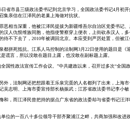
月26日省市县三级政法委书记到北京学习，全国政法委书记4月初
召集亲信在江泽民的老巢上海做对抗状。
罪恶相当深重，他被江泽民提拔为新疆维吾尔自治区党委书记、
的汉人仇恨维族同胞，他指使警察穿上便衣，上街砍杀汉人，多
的待不下去了，2010年被调回北京。本应受到严厉处置，但被
泉都拼死抵抗。江系人马控制的法制网3月22日使用的题目是《
来就是谎言，所以没敢在题目上露，也没敢在副标题上露。
全国性政法宣传工作会议。”中共建政以来，召开过多次“全国政
另外，法制网还把想跟着王乐泉完蛋的人名都列了出来，上海市
记吴志明、上海市委宣传部长杨振武；江苏省政法委书记李小敏
搀和，而江泽民曾把持的据点广东省的政法委却与省委书记汪洋
法单位的一百八十多位领导干部齐聚浦江之畔，共商加强和改进