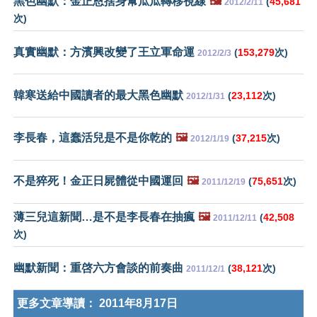
黑色幽默：金正恩捨身幫瓜瓜轉移視線
🖼️
(
45,681
2012/2/11
次)
真實幽默：方濱興改變了王立軍命運
(
153,279
次)
2012/2/3
韓寒送給中國讀者的最大黑色幽默
(
23,112
次)
2012/1/31
李長春，這蠢活兒是不是你乾的
🖼️
(
37,215
次)
2012/1/19
不是猝死！金正日屍體從中國運回
🖼️
(
75,651
次)
2011/12/19
薄三兒這新聞…是不是李長春在抽瘋
🖼️
(
42,508
2011/12/11
次)
幽默新聞：重啓六方會談的前奏曲
(
38,121
次)
2011/12/1
更多文章導讀：
2011年8月17日