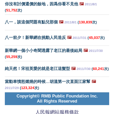
你沒有討價還價的餘地，因爲你看不見他
🖼️
2011/8/1
(
51,752
次)
八一，談這個問題有點兒那個
🖼️
(
130,839
次)
2011/8/1
八一前夕！新華網在挑動人民造反
🖼️
(
45,037
次)
2011/7/31
新華網一個小小奇聞透露了老江的最後結局
🖼️
2011/7/30
(
55,259
次)
純天然！宋祖英愛的就是老江這髮型
🖼️
(
60,241
次)
2011/7/30
當動車憤怒燃燒的時候…胡溫第一次直面江家幫
🖼️
(
123,324
次)
2011/7/29
Copyright© RMB Public Foundation Inc.
All Rights Reserved
人民報網站服務條款