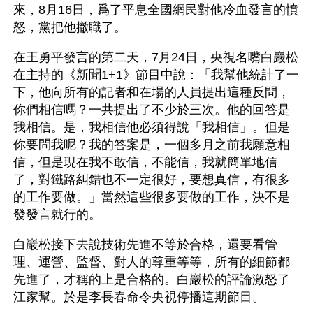
來，8月16日，爲了平息全國網民對他冷血發言的憤
怒，黨把他撤職了。
在王勇平發言的第二天，7月24日，央視名嘴白巖松
在主持的《新聞1+1》節目中說：「我幫他統計了一
下，他向所有的記者和在場的人員提出這種反問，
你們相信嗎？一共提出了不少於三次。他的回答是
我相信。是，我相信他必須得說「我相信」。但是
你要問我呢？我的答案是，一個多月之前我願意相
信，但是現在我不敢信，不能信，我就簡單地信
了，對鐵路糾錯也不一定很好，要想真信，有很多
的工作要做。」當然這些很多要做的工作，決不是
發發言就行的。
白巖松接下去說技術先進不等於合格，還要看管
理、運營、監督、對人的尊重等等，所有的細節都
先進了，才稱的上是合格的。白巖松的評論激怒了
江家幫。於是李長春命令央視停播這期節目。