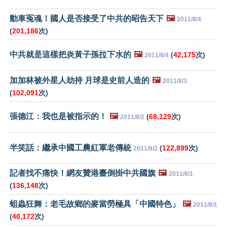
動車冤魂！國人是否接受了中共的昭告天下
🖼️
2011/8/4
(
201,186
次)
中共就是這樣把炎黃子孫拉下水的
🖼️
(
42,175
次)
2011/8/4
加加林被外星人劫持 月球是史前人造的
🖼️
2011/8/3
(
102,091
次)
張德江：我也是被指示的！
🖼️
(
68,129
次)
2011/8/2
半笑話：繼承中國工農紅軍老傳統
(
122,899
次)
2011/8/2
記者找不痛快！網友贊港臺倒掛中共國旗
🖼️
2011/8/1
(
136,148
次)
蛆蟲狂舞：老毛故鄉的麥當勞極具「中國特色」
🖼️
2011/8/1
(
40,172
次)