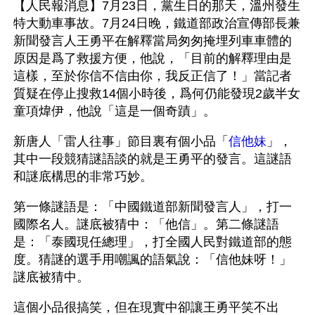
【人民報消息】7月23日，黨生日的那天，溫州發生
特大動車事故。7月24日晚，鐵道部政治宣傳部長兼
新聞發言人王勇平在解釋當局匆匆掩埋列車車體的
原因是爲了救援方便，他說，「目前的解釋理由是
這樣，至於你信不信由你，我反正信了！」當記者
質疑在停止搜救14個小時後，爲何仍能發現2歲半女
童項煒伊，他說「這是一個奇蹟」。
新唐人「雷人往事」節目裏有個小品「
信他妹
」，
其中一段競猜謎語談的就是王勇平的發言。這謎語
和謎底構思的非常巧妙。
第一條謎語是：「中國鐵道部新聞發言人」，打一
國際名人。謎底被猜中：「他信」。第二條謎語
是：「泰國現任總理」，打全國人民對鐵道部的態
度。猜謎的選手用嘲諷的語氣說：「信他妹呀！」
謎底被猜中。
這個小品很搞笑，但在現實中卻讓王勇平笑不出