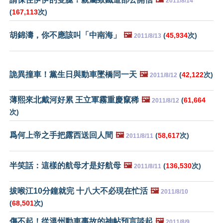
2011/8/14
(
167,113
次)
胡錦濤，你不應該叫「中南海」
🖼️
(
45,934
次)
2011/8/13
詭異撞車！黨生日與動車墜橋同一天
🖼️
(
42,122
次)
2011/8/12
薄熙來北戴河好累 王立軍霧重慶竄稀
🖼️
(
61,664
2011/8/12
次)
爲何上帝之手把露西送回人間
🖼️
(
58,617
次)
2011/8/11
半笑話：這樣的航母才是好航母
🖼️
(
136,530
次)
2011/8/11
拔喉江10分鐘就完 十八大不必現在忙活
🖼️
2011/8/10
(
68,501
次)
傷不起！從溫州動車事故的神帖預言談起
🖼️
2011/8/9