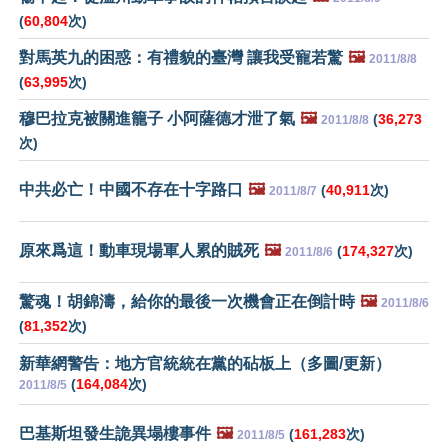
(
60,804
次)
對馬英九的困惑：有禮貌的臺灣 讓我受寵若驚
🖼️
2011/8/8
(
63,995
次)
穆巴拉克被關進籠子 小阿薩德才泄了氣
🖼️
(
36,273
2011/8/8
次)
中共必亡！中國不存在十字路口
🖼️
(
40,911
次)
2011/8/7
原來爲這！動車現場軍人累的賊死
🖼️
(
174,327
次)
2011/8/6
驚魂！胡錦濤，給你的最後一次機會正在倒計時
🖼️
2011/8/6
(
81,352
次)
新華網警告：地方官統統在黨的砧板上（多圖/更新）
(
164,084
次)
2011/8/5
巴基斯坦發生詭異塌樓事件
🖼️
(
161,283
次)
2011/8/5