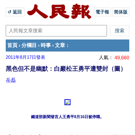
↺ 返回 
電子報
简体版
首頁
分欄目
時事
文章
›
›
›
：
2011年8月17日
發表
人氣：
49,660
黑色但不是幽默：白巖松王勇平遭雙封（圖）
岳磊
鐵道部新聞發言人王勇平8月16日被停職。