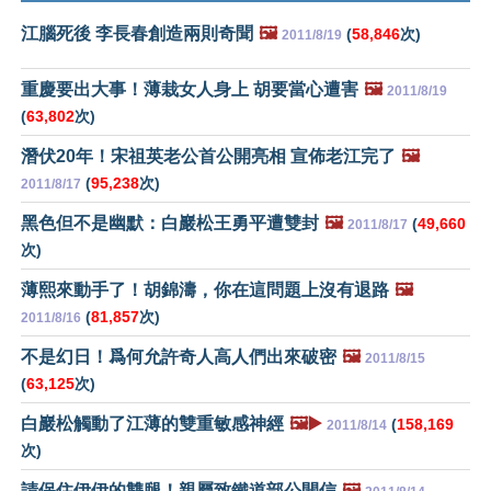
江腦死後 李長春創造兩則奇聞
🖼️
(
58,846
次)
2011/8/19
重慶要出大事！薄栽女人身上 胡要當心遭害
🖼️
2011/8/19
(
63,802
次)
潛伏20年！宋祖英老公首公開亮相 宣佈老江完了
🖼️
(
95,238
次)
2011/8/17
黑色但不是幽默：白巖松王勇平遭雙封
🖼️
(
49,660
2011/8/17
次)
薄熙來動手了！胡錦濤，你在這問題上沒有退路
🖼️
(
81,857
次)
2011/8/16
不是幻日！爲何允許奇人高人們出來破密
🖼️
2011/8/15
(
63,125
次)
白巖松觸動了江薄的雙重敏感神經
🖼️▶️
(
158,169
2011/8/14
次)
請保住伊伊的雙腿！親屬致鐵道部公開信
🖼️