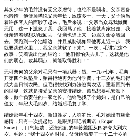
其实少年的毛并没有受父亲虐待，也绝不是弱者。父亲责备
他懒惰，他便顶嘴说父亲年长，应该多干。一天，父子俩当
着许多客人的面吵了起来，毛后来说：“父亲当众骂我懒而
无用，这一下激怒了我。我回骂了他，接着就离家出走。我
母亲追着我想劝我回去，父亲也追上来，边骂边命令我回
去。我跑到一个池塘边，并且威胁说如果他再走近一步，我
就要跳进水里……我父亲就软了下来”。一次，毛讲完这个
故事，笑着说出他的结论： “他们都怕失去儿子，这就是他
们的弱点。攻其弱点，就能取得胜利！”
无可奈何的父亲对毛只有一项武器：钱。一九○七年，毛离
开第四个私塾后，贻昌拒绝再为他付学费，十三岁的毛只得
成为全日制农民。但毛很快找到办法逃离农活，重新回到书
的世界，这就是接受父亲的安排结婚。贻昌想要毛安顿下
来，做个负责任的一家之长。他给毛找了个媳妇，是自己的
侄女，年纪大毛四岁。结婚后毛复了学。
结婚那年毛十四岁。新娘姓罗，人称罗氏。毛对她没有丝毫
感情，只有一次提起她，是跟美国记者斯诺（Edgar 
Snow），口气轻蔑，还把他们的年龄差距从四岁夸大到六
岁。毛说：“我十四岁的时候，父母给我娶了一个二十岁的