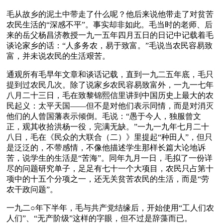
毛从故乡的泥土中带走了什么呢？他后来说他带走了对贫苦
农民生活的“深感不平”。事实却非如此。毛当时的老师、后
来的岳父杨昌济教授一九一五年四月五日的日记中记载着毛
谈论家乡的话：“人多务农，易于致富。”毛说当农民容易致
富，并未说农民的生活艰苦。
通观所有毛早年文章和谈话记载，直到一九二五年底，毛只
提到过农民几次。除了说家乡农民容易致富外，一九一七年
八月二十三日，毛在致黎锦熙信里讲到中国历史上最大的农
民起义：太平天国——但不是对他们表示同情，而是对消灭
他们的人曾国藩表示倾倒。毛说：“愚于今人，独服曾文
正，观其收拾洪杨一役，完满无缺。”一九一九年七月二十
八日，毛在《民众的大联合（二）》里提起“种田人”，但只
是泛泛的，不带感情，不像他描述学生那样长篇大论地诉
苦，说学生的生活是“苦海”。同年九月一日，毛拟了一份详
尽的问题研究单子，足足有七十一个大项目，农民只占第十
项中的十五个分项之一，还无关贫苦农民的生活，而是“劳
农干政问题”。
一九二○年下半年，毛与共产党结缘后，开始使用“工人们农
人们”、“无产阶级”这样的字眼，但不过是辞藻而已。