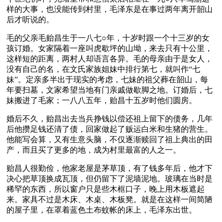
样的大事，也没能传到村里，毛泽东是在事过两年离开韶山
后才听说的。
毛的父亲毛贻昌生于一八七○年，十岁时跟一个十三岁的女
孩订婚。女家隔着一座叫虎歇坪的山坳，来去只有十公里，
这样短的距离，两村人却语言各异。毛的母亲由于是女人，
没有自己的名，在文氏家族姐妹中排行第七，就叫作“七
妹”。定亲多半出于现实的考虑，七妹的祖父葬在韶山，每
年要扫墓，文家希望当地有门亲戚做歇脚之地。订婚后，七
妹搬进了毛家；一八八五年，贻昌十五岁时他们圆房。
婚后不久，贻昌出去当兵挣钱以偿还祖上留下的债务，几年
后他攒足钱还清了债，回家做起了贩运白米和生猪的营生。
他能写会算，又有生意头脑，不仅逐渐赎回了祖上典出的田
产，而且买了更多的地，成为村里最富的人之一。
贻昌人很勤俭，他家老屋是茅草顶，有了钱多年后，他才下
决心把草顶换成瓦顶，但仍留下了泥墙泥地。玻璃在当时是
稀罕的东西，所以窗户只是些木框口子，晚上用木板遮起
来。家具不过是木床、木桌、木板凳。就是在这样一间简陋
的屋子里，在罩着蓝色土布蚊帐的床上，毛泽东出世。