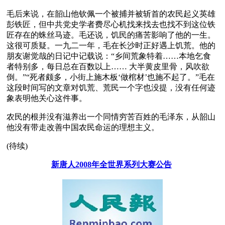
毛后来说，在韶山他钦佩一个被捕并被斩首的农民起义英雄
彭铁匠，但中共党史学者费尽心机找来找去也找不到这位铁
匠存在的蛛丝马迹。毛还说，饥民的痛苦影响了他的一生。
这很可质疑。一九二一年，毛在长沙时正好遇上饥荒。他的
朋友谢觉哉的日记中记载说：“乡间荒象特着……本地乞食
者特别多，每日总在百数以上…… 大半黄皮里骨，风吹欲
倒。”“死者颇多，小街上施木板‘做棺材’也施不起了。”毛在
这段时间写的文章对饥荒、荒民一个字也没提，没有任何迹
象表明他关心这件事。
农民的根并没有滋养出一个同情穷苦百姓的毛泽东，从韶山
他没有带走改善中国农民命运的理想主义。
(待续) 
新唐人2008年全世界系列大赛公告