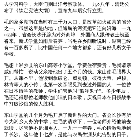
去学习科学，大臣们则出洋考察政体。一九○八年，清廷公
布了《钦定宪法大纲》，宣布九年后实行立宪。
毛的家乡湖南在当时有三千万人口，是改革如火如茶的省分
之一。虽然这里是内地，但通航的河流把它连向沿海，一九
○四年，省会长沙开辟为对外商埠，外国商人跟传教士纷至
沓来。新式学堂如雨后春笋，当毛在乡间听说时，湖南已经
有一百多所了，比中国任何一个地方都多，还有好几所女子
学校。
毛想上湘乡县的东山高等小学堂。学费住宿费贵，毛就请亲
戚们帮忙，说动父亲给他出了五个月的钱。东山使毛眼界大
开。从课本里，他读到拿破仑、威灵顿、彼得大帝、卢梭、
林肯等人的小传，也第一次亲眼见到去过外国的人：一位曾
在日本留学的教师，学生们管他叫“假洋鬼子”。多少年后，
毛还记得那位老师教他们唱的日本歌，庆祝日本在日俄战争
中打败沙俄的惊人胜利。
东山学堂的几个月为毛开启了新世界的大门。省会长沙有所
专为湘乡人办的中学，在毛的请求下，一位老师介绍他前去
就读，尽管他不是湘乡人。一九一一年春，毛心情激动地到
了长沙。这年他十七岁，是他与农民生涯从此告别的日子。