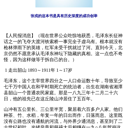
张戎的这本书是具有历史深度的成功创举
【人民报消息】（现在世界公众吃惊地获悉，毛泽东长征神
话之一的飞夺大渡河铁索桥一事完全子虚乌有。根本就没有
枪林弹雨下的英雄，红军未受干扰就过了河。直到今天，北
京仍然不愿意承认毛泽东神坛下隐藏的真相。这一点也不奇
怪，因为这样做等于拆自己的台。）
 1 走出韶山 1893～1911年 1～17岁
毛泽东，这个主宰世界四分之一人口命运数十年，导致至少
七千万中国人在和平时期死亡的统治者，出生在湖南省湘潭
县韶山一个普通农民家庭。那是一八九三年十二月二十六
日，他的祖先已在这丘陵山冲居住了五百年。
山冲有五公里长、三公里半宽，聚居着六百多户人家。他们
种茶、竹、水稻，年复一年的日出而作，日落而息。这里既
没有公路也没有通航的河流，与外界少通消息，甚至到了二
十世纪初叶，光绪皇帝和慈禧太后相继在一九○八年驾崩这