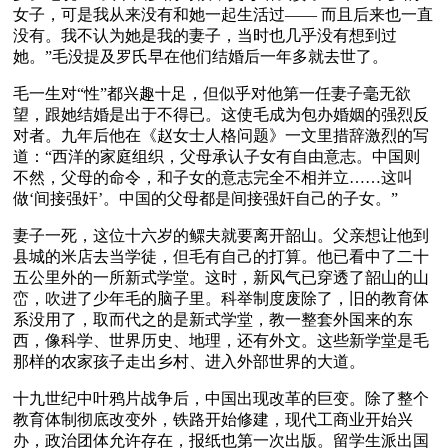
女子，可是我从来没有和她一起生活过—— 而且后来也一直
没有。我不认为她是我的妻子，当时也几乎没有想到过
她。”毛没提及罗氏早在他们结婚后一年多就去世了。
毛一生对“性”都兴趣十足，但似乎对他第一任妻子毫无欲
望，跟她结婚是出于不得已。这使毛成为包办婚姻的强烈反
对者。九年后他在《赵女士人格问题》一文里措辞激烈的写
道：“西洋的家庭组织，父母承认子女有自由意志。中国则
不然，父母的命令，和子女的意志完全不相并立……这叫
做‘间接强奸’。中国的父母都是间接强奸自己的子女。”
妻子一死，这位十六岁的鳏夫就要离开韶山。父亲想让他到
县城的米店去当学徒，但毛有自己的打算。他已看中了二十
五公里外的一所新式学堂。这时，新风气已穿透了韶山的山
峦，吹进了少年毛的脑子里。科举制度废除了，旧的教育体
系没用了，取而代之的是新式学堂，教一整套外国来的东
西，像科学、世界历史、地理，还有外文。这些新学堂是毛
那样的农家孩子走出乡村、进入外部世界的大道。
十九世纪中叶鸦片战争后，中国出现改革的巨变。除了整个
教育体制彻底改变外，铁路开始修建，现代工商业开始兴
办，政治团体允许存在，报纸也第一次出版。留学生派出国