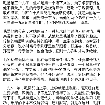
毛是第三个儿子，但却是第一个活下来的。为了求菩萨保佑
他不再夭折，毛的母亲到处烧香拜佛，还吃上了观音斋。毛
取名泽东。“泽”在十八世纪毛氏族谱初修时，就定为他这一
辈的辈名。泽东：施光泽于东方。当他的两个弟弟在一八九
六年跟一九○五年出生时，他们分别取名泽民、泽覃。
毛爱他的母亲，对她保留了一种从未给与过他人的深情。母
亲温和宽容，从不训斥毛。从她那里毛继承了圆圆的脸庞、
传情的嘴唇和沉静自持的眼神。毛一生常谈起她，谈时还十
分动容，说小时候母亲到哪里他部跟着，赶庙会，烧香纸，
拜菩萨，母亲信佛，他也信佛，直到十几岁时才与佛绝缘。
毛的幼年无忧无虑。他在母亲娘家住到八岁，外婆将他视为
心头肉，两个舅舅舅母拿他当自己儿子看待，一个舅舅作了
他的“干爹”。在文家，毛做些轻松的农活，有时在芭蕉塘边
的油茶林里割草放牛。他也开始识字，晚间，舅妈在油灯下
纺线，毛坐在她身旁看书。毛后来说他十分眷念那些日子。
一九○二年，毛回韶山上学。上学就是进私塾，儒家经典是
主要课程。深奥的古书不是孩子懂得了的，只能生吞活剥地
背下来。毛具有超人的记忆力，当年的同学记得他学习很用
功，艰深的书本不仅能背诵，还能默写。就是在这时，毛打