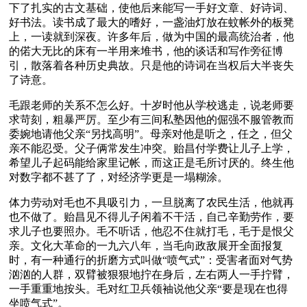
下了扎实的古文基础，使他后来能写一手好文章、好诗词、
好书法。读书成了最大的嗜好，一盏油灯放在蚊帐外的板凳
上，一读就到深夜。许多年后，做为中国的最高统治者，他
的偌大无比的床有一半用来堆书，他的谈话和写作旁征博
引，散落着各种历史典故。只是他的诗词在当权后大半丧失
了诗意。
毛跟老师的关系不怎么好。十岁时他从学校逃走，说老师要
求苛刻，粗暴严厉。至少有三间私塾因他的倔强不服管教而
委婉地请他父亲“另找高明”。母亲对他是听之，任之，但父
亲不能忍受。父子俩常发生冲突。贻昌付学费让儿子上学，
希望儿子起码能给家里记帐，而这正是毛所讨厌的。终生他
对数字都不甚了了，对经济学更是一塌糊涂。
体力劳动对毛也不具吸引力，一旦脱离了农民生活，他就再
也不做了。贻昌见不得儿子闲着不干活，自己辛勤劳作，要
求儿子也要照办。毛不听话，他忍不住就打毛，毛于是恨父
亲。文化大革命的一九六八年，当毛向政敌展开全面报复
时，有一种通行的折磨方式叫做“喷气式”：受害者面对气势
汹汹的人群，双臂被狠狠地拧在身后，左右两人一手拧臂，
一手重重地按头。毛对红卫兵领袖说他父亲“要是现在也得
坐喷气式”。