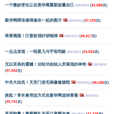
一个微妙变化让在美华裔重新掂量自己
(
32,868
次)
2007/5/15
新华网两张难得凑在一起的图片
🖼️
(
37,155
次)
2007/5/14
再害俄国！江曾欲强奸胡锦涛
🖼️
(
46,817
次)
2007/5/13
一点点发现：一恒星几与宇宙同龄
(
24,933
次)
2007/5/13
无以言表的震撼！法轮功创始人所展现的神奇
🖼️
2007/5/12
(
47,002
次)
中共大凶兆！天安门老毛画像被烧毁
🖼️
(
46,286
次)
2007/5/12
挨批！李长春用这方式在新华网追悼黄菊
🖼️
2007/5/11
(
45,741
次)
高层较量！黄菊葬礼关乎江家帮未来
(
37,329
次)
2007/5/11