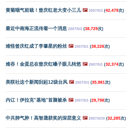
黄菊咽气前栽！曾庆红老大变小三儿
🖼️
(
42,479
次)
2007/5/3
最近中南海正流传着一个消息
(
38,729
次)
2007/5/2
难怪曾庆红成了李肇星的粉丝
🖼️
(
38,226
次)
2007/5/1
难吞！金蛋总在曾庆红嗓子眼儿转悠
🖼️
(
32,374
次)
2007/5/1
美联社这个新闻刮起12级台风
🖼️
(
35,981
次)
2007/5/1
内讧！伊拉克"基地"首脑被杀
🖼️
(
29,798
次)
2007/5/1
中共肺气肿！高智晟获奖的深层意义
🖼️
(
32,285
次)
2007/4/30