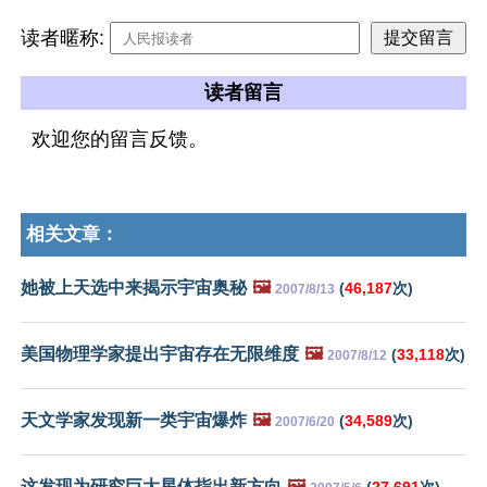
读者暱称:
读者留言
欢迎您的留言反馈。
相关文章：
她被上天选中来揭示宇宙奥秘
🖼️
(
46,187
次)
2007/8/13
美国物理学家提出宇宙存在无限维度
🖼️
(
33,118
次)
2007/8/12
天文学家发现新一类宇宙爆炸
🖼️
(
34,589
次)
2007/6/20
这发现为研究巨大星体指出新方向
🖼️
(
27,691
次)