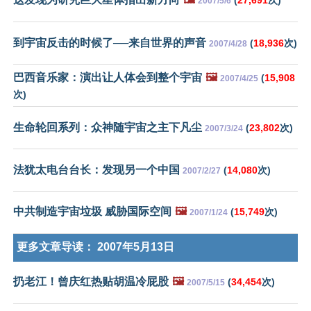
2007/5/6
到宇宙反击的时候了──来自世界的声音
(
18,936
次)
2007/4/28
巴西音乐家：演出让人体会到整个宇宙
🖼️
(
15,908
2007/4/25
次)
生命轮回系列：众神随宇宙之主下凡尘
(
23,802
次)
2007/3/24
法犹太电台台长：发现另一个中国
(
14,080
次)
2007/2/27
中共制造宇宙垃圾 威胁国际空间
🖼️
(
15,749
次)
2007/1/24
更多文章导读：
2007年5月13日
扔老江！曾庆红热贴胡温冷屁股
🖼️
(
34,454
次)
2007/5/15