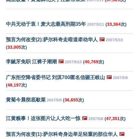
中共无动于衷！麦大志最高刑期35年
(
33,364
次)
2007/5/11
预言为何改变(2):萨尔科奇走暗道牵动华人
🖼️
2007/5/10
(
33,005
次)
李龇牙免职 江裤子潮潮
🖼️
(
40,769
次)
2007/5/10
广东拒空降省委书记 刘淇700匿名信砸王岐山
🖼️
2007/5/9
(
48,197
次)
黄菊今晨彻底歇菜
(
36,655
次)
2007/5/9
江黄糗事！这张图片让人大吃一惊
🖼️
(
47,351
次)
2007/5/8
预言为何改变(1):萨尔科奇身边举足轻重的那位华人
🖼️