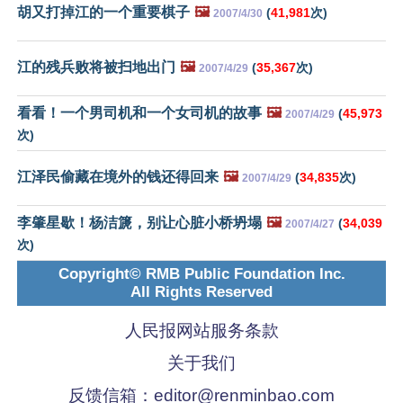
胡又打掉江的一个重要棋子
🖼️
(
41,981
次)
2007/4/30
江的残兵败将被扫地出门
🖼️
(
35,367
次)
2007/4/29
看看！一个男司机和一个女司机的故事
🖼️
(
45,973
2007/4/29
次)
江泽民偷藏在境外的钱还得回来
🖼️
(
34,835
次)
2007/4/29
李肇星歇！杨洁篪，别让心脏小桥坍塌
🖼️
(
34,039
2007/4/27
次)
Copyright© RMB Public Foundation Inc.
All Rights Reserved
人民报网站服务条款
关于我们
反馈信箱：
editor@renminbao.com