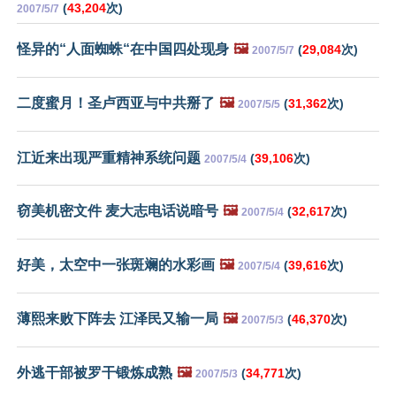
(
43,204
次)
2007/5/7
怪异的“人面蜘蛛“在中国四处现身
🖼️
(
29,084
次)
2007/5/7
二度蜜月！圣卢西亚与中共掰了
🖼️
(
31,362
次)
2007/5/5
江近来出现严重精神系统问题
(
39,106
次)
2007/5/4
窃美机密文件 麦大志电话说暗号
🖼️
(
32,617
次)
2007/5/4
好美，太空中一张斑斓的水彩画
🖼️
(
39,616
次)
2007/5/4
薄熙来败下阵去 江泽民又输一局
🖼️
(
46,370
次)
2007/5/3
外逃干部被罗干锻炼成熟
🖼️
(
34,771
次)
2007/5/3