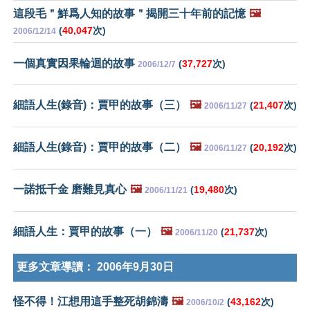
這段毛＂鮮爲人知的故事＂揭開三十年前的記憶
🖼️
(
40,047
次)
2006/12/14
一個真實因果輪迴的故事
(
37,727
次)
2006/12/7
細語人生(錄音)：賈甲的故事（三）
🖼️
(
21,407
次)
2006/11/27
細語人生(錄音)：賈甲的故事（二）
🖼️
(
20,192
次)
2006/11/27
一諾抵千金 磨難見真心
🖼️
(
19,480
次)
2006/11/21
細語人生：賈甲的故事（一）
🖼️
(
21,737
次)
2006/11/20
更多文章導讀：
2006年9月30日
怪不得！江想用這手整死胡錦濤
🖼️
(
43,162
次)
2006/10/2