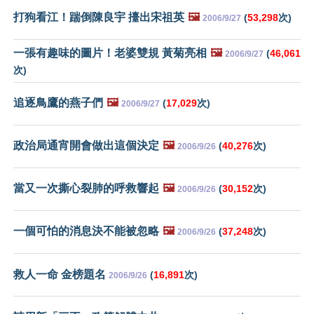
打狗看江！踹倒陳良宇 擡出宋祖英
🖼️
(
53,298
次)
2006/9/27
一張有趣味的圖片！老婆雙規 黃菊亮相
🖼️
(
46,061
2006/9/27
次)
追逐鳥鷹的燕子們
🖼️
(
17,029
次)
2006/9/27
政治局通宵開會做出這個決定
🖼️
(
40,276
次)
2006/9/26
當又一次撕心裂肺的呼救響起
🖼️
(
30,152
次)
2006/9/26
一個可怕的消息決不能被忽略
🖼️
(
37,248
次)
2006/9/26
救人一命 金榜題名
(
16,891
次)
2006/9/26