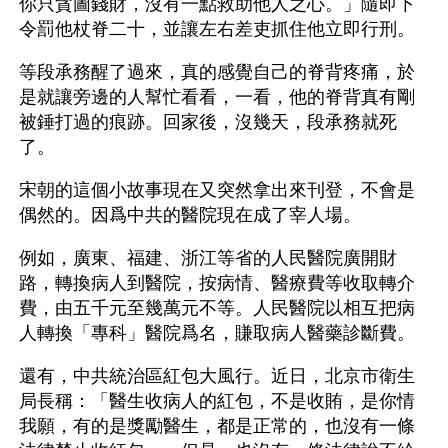
你只貪圖錢財，沒有一點救助他人之心。」隨即下
令罰他杖脊二十，並讓左右差吏抓住他立即行刑。
等段承務醒了過來，真的感覺自己的脊背疼痛，於
是就讓旁邊的人幫忙看看，一看，他的脊背真有剛
被錘打過的痕跡。回家後，沒幾天，段承務就死
了。 
宋朝的這個小故事現在又突然拿出來刊登，不會是
偶然的。因爲中共的醫院現在成了宰人場。
例如，廣東、福建、浙江等省的人民醫院廣開財
路，轉換病人到醫院，按病情、醫療費等收取轉介
費，由五千元至幾萬元不等。人民醫院以相互把病
人轉換「專科」醫院爲名，賺取病人醫藥診斷費。
還有，中共統治區紅包大風行。近日，北京市衛生
局長稱：「醫生收病人的紅包，不是收賄，是你情
我願，有的是獎勵醫生，都是正常的，也沒有一條