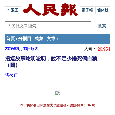
↺ 返回 
電子報
简体版
首頁
分欄目
萬象
文章
›
›
›
：
2006年9月30日
發表
人氣：
26,954
把這故事唸叨唸叨，說不定少錘死倆白狼
（圖）
諸葛仁
咋，我的傷口開這麼大？誰讓你不送紅包呢！(爭鳴)