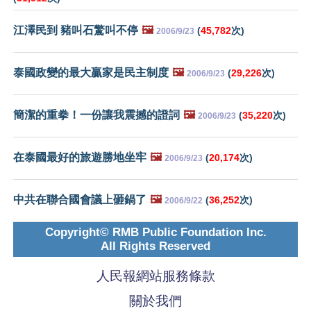
江澤民到 豬叫石驚叫不停
🖼️
(
45,782
次)
2006/9/23
泰國政變的最大贏家是民主制度
🖼️
(
29,226
次)
2006/9/23
簡潔的重拳！一份讓我震撼的證詞
🖼️
(
35,220
次)
2006/9/23
在泰國最好的旅遊勝地坐牢
🖼️
(
20,174
次)
2006/9/23
中共在聯合國會議上砸鍋了
🖼️
(
36,252
次)
2006/9/22
Copyright© RMB Public Foundation Inc.
All Rights Reserved
人民報網站服務條款
關於我們