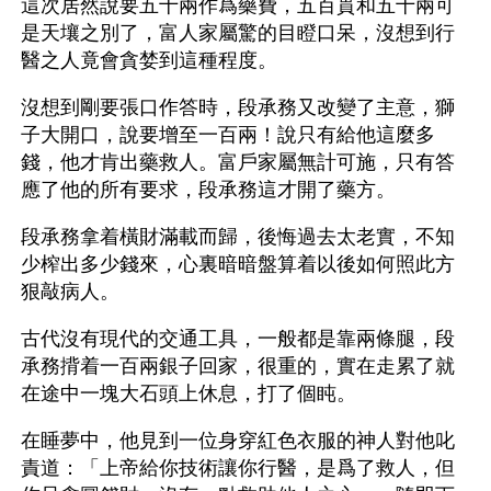
這次居然說要五十兩作爲藥費，五百貫和五十兩可
是天壤之別了，富人家屬驚的目瞪口呆，沒想到行
醫之人竟會貪婪到這種程度。
沒想到剛要張口作答時，段承務又改變了主意，獅
子大開口，說要增至一百兩！說只有給他這麼多
錢，他才肯出藥救人。富戶家屬無計可施，只有答
應了他的所有要求，段承務這才開了藥方。
段承務拿着橫財滿載而歸，後悔過去太老實，不知
少榨出多少錢來，心裏暗暗盤算着以後如何照此方
狠敲病人。
古代沒有現代的交通工具，一般都是靠兩條腿，段
承務揹着一百兩銀子回家，很重的，實在走累了就
在途中一塊大石頭上休息，打了個盹。
在睡夢中，他見到一位身穿紅色衣服的神人對他叱
責道：「上帝給你技術讓你行醫，是爲了救人，但