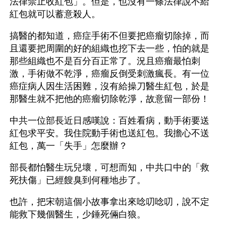
法律禁止收紅包」。但是，也沒有一條法律說不給
紅包就可以蓄意殺人。
搞醫的都知道，癌症手術不但要把癌瘤切除掉，而
且還要把周圍的好的組織也挖下去一些，怕的就是
那些組織也不是百分百正常了。況且癌瘤最怕刺
激，手術做不乾淨，癌瘤反倒受刺激瘋長。有一位
癌症病人因生活困難，沒有給操刀醫生紅包，於是
那醫生就不把他的癌瘤切除乾淨，故意留一部份！ 
中共一位部長近日感嘆說：百姓看病，動手術要送
紅包求平安。我住院動手術也送紅包。我擔心不送
紅包，萬一「失手」怎麼辦？
部長都怕醫生玩兒壞，可想而知，中共口中的「救
死扶傷」已經餿臭到何種地步了。
也許，把宋朝這個小故事拿出來唸叨唸叨，說不定
能救下幾個醫生，少錘死倆白狼。