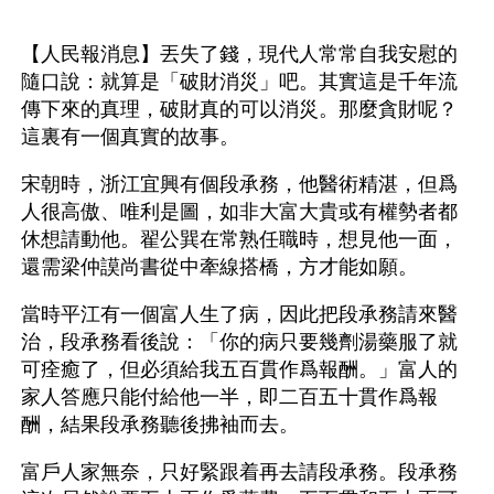
【人民報消息】丟失了錢，現代人常常自我安慰的
隨口說：就算是「破財消災」吧。其實這是千年流
傳下來的真理，破財真的可以消災。那麼貪財呢？
這裏有一個真實的故事。
宋朝時，浙江宜興有個段承務，他醫術精湛，但爲
人很高傲、唯利是圖，如非大富大貴或有權勢者都
休想請動他。翟公巽在常熟任職時，想見他一面，
還需梁仲謨尚書從中牽線搭橋，方才能如願。
當時平江有一個富人生了病，因此把段承務請來醫
治，段承務看後說：「你的病只要幾劑湯藥服了就
可痊癒了，但必須給我五百貫作爲報酬。」富人的
家人答應只能付給他一半，即二百五十貫作爲報
酬，結果段承務聽後拂袖而去。
富戶人家無奈，只好緊跟着再去請段承務。段承務