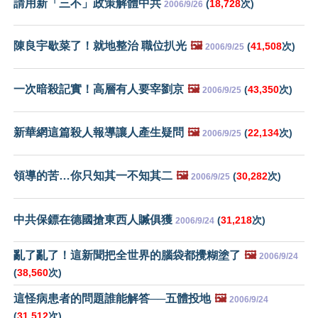
請用新「三不」政策解體中共
(
18,728
次)
2006/9/26
陳良宇歇菜了！就地整治 職位扒光
🖼️
(
41,508
次)
2006/9/25
一次暗殺記實！高層有人要宰劉京
🖼️
(
43,350
次)
2006/9/25
新華網這篇殺人報導讓人產生疑問
🖼️
(
22,134
次)
2006/9/25
領導的苦…你只知其一不知其二
🖼️
(
30,282
次)
2006/9/25
中共保鏢在德國搶東西人贓俱獲
(
31,218
次)
2006/9/24
亂了亂了！這新聞把全世界的腦袋都攪糊塗了
🖼️
2006/9/24
(
38,560
次)
這怪病患者的問題誰能解答──五體投地
🖼️
2006/9/24
(
31,512
次)