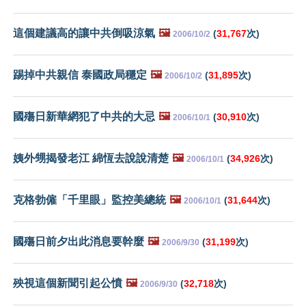
這個建議高的讓中共倒吸涼氣
🖼️
(
31,767
次)
2006/10/2
踢掉中共親信 泰國政局穩定
🖼️
(
31,895
次)
2006/10/2
國殤日新華網犯了中共的大忌
🖼️
(
30,910
次)
2006/10/1
姨外甥揭發老江 綿恆去說說清楚
🖼️
(
34,926
次)
2006/10/1
克格勃僱「千里眼」監控美總統
🖼️
(
31,644
次)
2006/10/1
國殤日前夕出此消息要幹麼
🖼️
(
31,199
次)
2006/9/30
殃視這個新聞引起公憤
🖼️
(
32,718
次)
2006/9/30