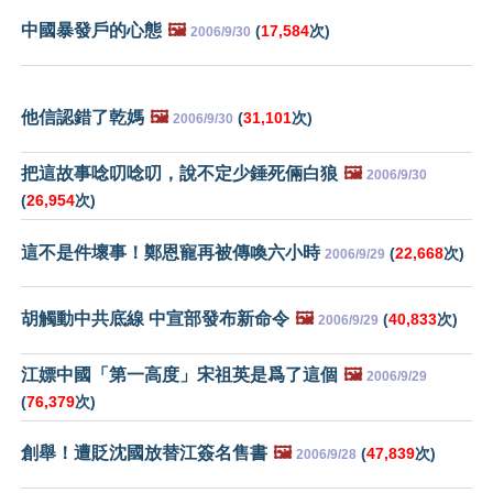
中國暴發戶的心態
🖼️
(
17,584
次)
2006/9/30
他信認錯了乾媽
🖼️
(
31,101
次)
2006/9/30
把這故事唸叨唸叨，說不定少錘死倆白狼
🖼️
2006/9/30
(
26,954
次)
這不是件壞事！鄭恩寵再被傳喚六小時
(
22,668
次)
2006/9/29
胡觸動中共底線 中宣部發布新命令
🖼️
(
40,833
次)
2006/9/29
江嫖中國「第一高度」宋祖英是爲了這個
🖼️
2006/9/29
(
76,379
次)
創舉！遭貶沈國放替江簽名售書
🖼️
(
47,839
次)
2006/9/28