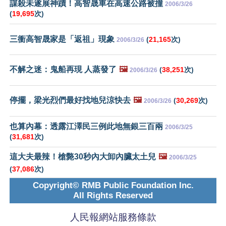
謀殺未遂展神蹟！高智晟車在高速公路被撞
2006/3/26
(
19,695
次)
三衝高智晟家是「返祖」現象
(
21,165
次)
2006/3/26
不解之迷：鬼船再現 人蒸發了
🖼️
(
38,251
次)
2006/3/26
停擺，梁光烈們最好找地兒涼快去
🖼️
(
30,269
次)
2006/3/26
也算內幕：透露江澤民三例此地無銀三百兩
2006/3/25
(
31,681
次)
這大夫最辣！槍斃30秒內大卸內臟太土兒
🖼️
2006/3/25
(
37,086
次)
Copyright© RMB Public Foundation Inc.
All Rights Reserved
人民報網站服務條款