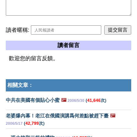
讀者暱稱:
讀者留言
歡迎您的留言反饋。
相關文章：
中共在美國有個貼心小蜜
🖼️
(
41,646
次)
2006/5/30
老婆爆內幕！老江在俄國演講爲何差點被趕下臺
🖼️
(
42,799
次)
2006/5/17