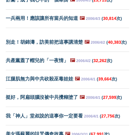
2006/4/3
一兵兩用！應該讓所有當兵的知道
🖼️
(
30,814
次)
2006/4/3
別走！胡錦濤，訪美前把這事講清楚
🖼️
(
40,383
次)
2006/4/2
共產黨蓋了帽兒的「一夜情」
🖼️
(
32,262
次)
2006/4/2
江腿肌無力與中共砍殺巫毒娃娃
🖼️
(
39,664
次)
2006/4/1
挺好，阿扁頭腦沒被中共攪糊塗了
🖼️
(
27,599
次)
2006/4/1
我「神人」堂叔說的這事你一定要看
(
27,756
次)
2006/4/1
美女瑪蘇麗的詛咒傳奇故事
🖼️
(
67,991
次)
2006/3/31