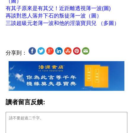
（圖）
有其子原來是有其父！近距離透視薄一波(圖)
再談對恩人落井下石的叛徒薄一波（圖）
三談超級元老薄一波和他的淫蕩寶貝兒 （多圖）
分享到：
讀者留言反饋: