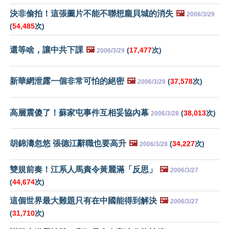
決非偷拍！這張圖片不能不聯想龐貝城的消失
🖼️
2006/3/29
(
54,485
次)
還等啥，讓中共下課
🖼️
(
17,477
次)
2006/3/29
新華網泄露一個非常可怕的絕密
🖼️
(
37,578
次)
2006/3/29
高層震傻了！蘇家屯事件互相妥協內幕
(
38,013
次)
2006/3/28
胡錦濤忽悠 張德江辭職也要高升
🖼️
(
34,227
次)
2006/3/28
雙規前奏！江系人馬責令黃麗滿「反思」
🖼️
2006/3/27
(
44,674
次)
這個世界最大難題只有在中國能得到解決
🖼️
2006/3/27
(
31,710
次)