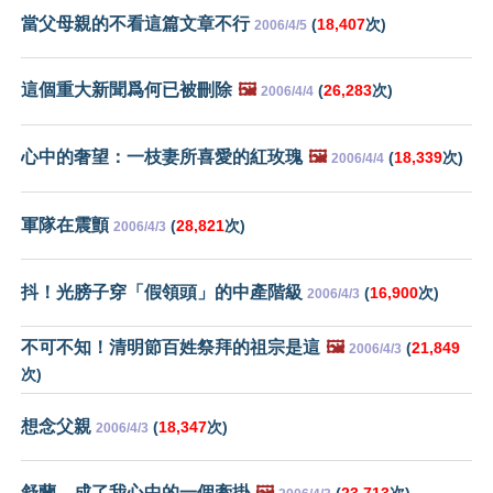
當父母親的不看這篇文章不行
(
18,407
次)
2006/4/5
這個重大新聞爲何已被刪除
🖼️
(
26,283
次)
2006/4/4
心中的奢望：一枝妻所喜愛的紅玫瑰
🖼️
(
18,339
次)
2006/4/4
軍隊在震顫
(
28,821
次)
2006/4/3
抖！光膀子穿「假領頭」的中產階級
(
16,900
次)
2006/4/3
不可不知！清明節百姓祭拜的祖宗是這
🖼️
(
21,849
2006/4/3
次)
想念父親
(
18,347
次)
2006/4/3
舒蘭，成了我心中的一個牽掛
🖼️
(
23,713
次)