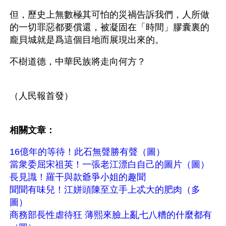
但，歷史上無數極其可怕的災禍告訴我們，人所做
的一切罪惡都要償還，被凝固在「時間」膠囊裏的
龐貝城就是爲這個目地而展現出來的。
不樹道德，中華民族將走向何方？
（人民報首發）
相關文章：
16億年的等待！此石無聲勝有聲（圖）
當衆委屈宋祖英！一張老江漂白自己的圖片（圖）
長見識！羅干與款爺爭小姐的趣聞
聞聞有味兒！江姘頭陳至立手上忒大的肥肉（多
圖）
商務部長性虐待狂 薄熙來臉上亂七八糟的什麼都有