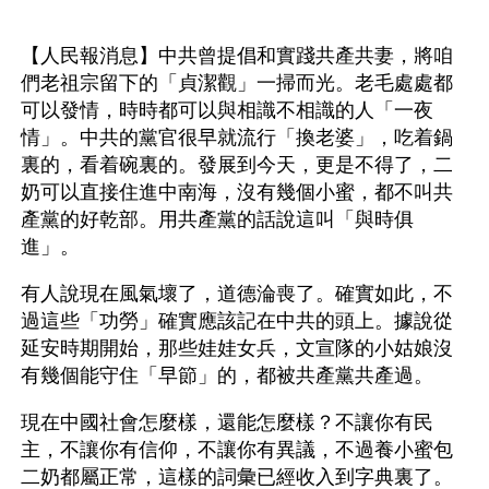
【人民報消息】中共曾提倡和實踐共產共妻，將咱
們老祖宗留下的「貞潔觀」一掃而光。老毛處處都
可以發情，時時都可以與相識不相識的人「一夜
情」。中共的黨官很早就流行「換老婆」，吃着鍋
裏的，看着碗裏的。發展到今天，更是不得了，二
奶可以直接住進中南海，沒有幾個小蜜，都不叫共
產黨的好乾部。用共產黨的話說這叫「與時俱
進」。
有人說現在風氣壞了，道德淪喪了。確實如此，不
過這些「功勞」確實應該記在中共的頭上。據說從
延安時期開始，那些娃娃女兵，文宣隊的小姑娘沒
有幾個能守住「早節」的，都被共產黨共產過。
現在中國社會怎麼樣，還能怎麼樣？不讓你有民
主，不讓你有信仰，不讓你有異議，不過養小蜜包
二奶都屬正常，這樣的詞彙已經收入到字典裏了。