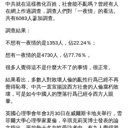
中共就在這樣教化百姓，社會能不亂嗎？曾經有人
在網上作過調查，調查人們對「一夜情」的看法。
共有6083人蔘加調查。 
調查結果：
不想有一夜情的是1353人，佔22.24％；
想有一夜情的是4730人，佔77.76％ 。
很多人覺得這不是什麼大不了的事情，很正常。
結果看出，多數人對敗壞人倫的亂性行爲已經不再
覺得恥辱。中共一直宣揚說西方社會的人倫腐朽敗
壞，可是如今中國人的墮落行爲已經令西方人眼
暈。
英國心理學會年會3月30日在威爾斯卡地夫舉行，雪
菲爾大學心理學家夏倫．辛琪克莉芙博士發表的論
文指出，平均每十名女性受訪者中，有九人覺得濫