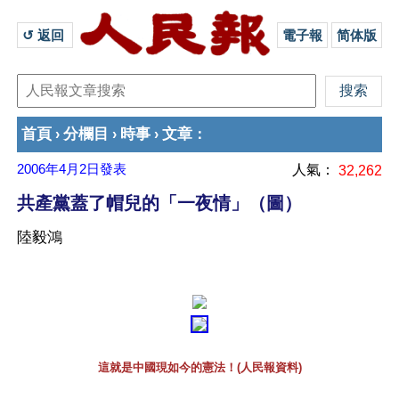
↺ 返回 
電子報
简体版
首頁
分欄目
時事
文章
›
›
›
：
2006年4月2日
發表
人氣：
32,262
共產黨蓋了帽兒的「一夜情」（圖）
陸毅鴻
這就是中國現如今的憲法！(人民報資料)