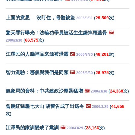
上面的意思──沒盯住，骨髓被盜
(
29,509
次)
2006/3/31
驚天罪行曝光！法輪功學員被活生生鋸掉頭蓋骨
🖼️
(
66,575
次)
2006/3/30
江澤民的人腦補品來源被泄露
🖼️
(
48,201
次)
2006/3/30
智力測驗：哪個與我們是同類
🖼️
(
26,975
次)
2006/3/30
氣象局的資料：中共建政沙塵暴猛增
🖼️
(
24,368
次)
2006/3/30
曾慶紅猛壓七大山 胡警告成了出逃令
🖼️
(
41,658
2006/3/29
次)
江澤民的家訓變成了黨訓
🖼️
(
28,166
次)
2006/3/29