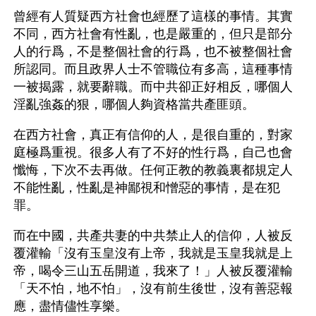
曾經有人質疑西方社會也經歷了這樣的事情。其實
不同，西方社會有性亂，也是嚴重的，但只是部分
人的行爲，不是整個社會的行爲，也不被整個社會
所認同。而且政界人士不管職位有多高，這種事情
一被揭露，就要辭職。而中共卻正好相反，哪個人
淫亂強姦的狠，哪個人夠資格當共產匪頭。
在西方社會，真正有信仰的人，是很自重的，對家
庭極爲重視。很多人有了不好的性行爲，自己也會
懺悔，下次不去再做。任何正教的教義裏都規定人
不能性亂，性亂是神鄙視和憎惡的事情，是在犯
罪。
而在中國，共產共妻的中共禁止人的信仰，人被反
覆灌輸「沒有玉皇沒有上帝，我就是玉皇我就是上
帝，喝令三山五岳開道，我來了！」人被反覆灌輸
「天不怕，地不怕」，沒有前生後世，沒有善惡報
應，盡情儘性享樂。