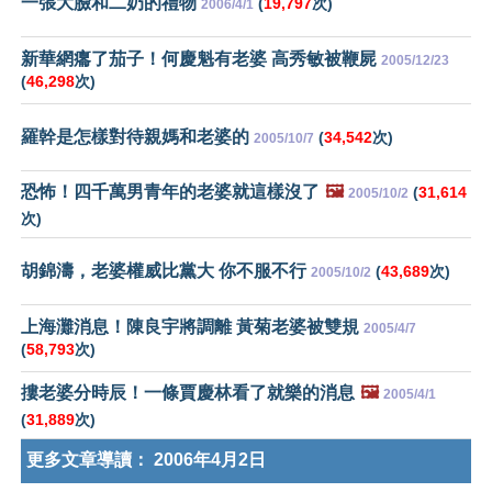
一張大臉和二奶的禮物
(
19,797
次)
2006/4/1
新華網癟了茄子！何慶魁有老婆 高秀敏被鞭屍
2005/12/23
(
46,298
次)
羅幹是怎樣對待親媽和老婆的
(
34,542
次)
2005/10/7
恐怖！四千萬男青年的老婆就這樣沒了
🖼️
(
31,614
2005/10/2
次)
胡錦濤，老婆權威比黨大 你不服不行
(
43,689
次)
2005/10/2
上海灘消息！陳良宇將調離 黃菊老婆被雙規
2005/4/7
(
58,793
次)
摟老婆分時辰！一條賈慶林看了就樂的消息
🖼️
2005/4/1
(
31,889
次)
更多文章導讀：
2006年4月2日