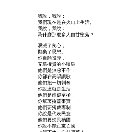
我說，我說：
我們現在是在火山上生活。
我說，我說：
爲什麼那麼多人自甘墮落？
泯滅了良心，
拋棄了思想。
你自願投降，
充當權貴的小嘍羅
他們是無惡不作，
你卻在高唱讚歌
他們把一切剝奪，
你說這就是生活
他們是虛僞至極，
你幫著掩蓋事實
他們要獨裁專制，
你說是代表民意
他們要殃民禍國，
你說不能亡黨亡國