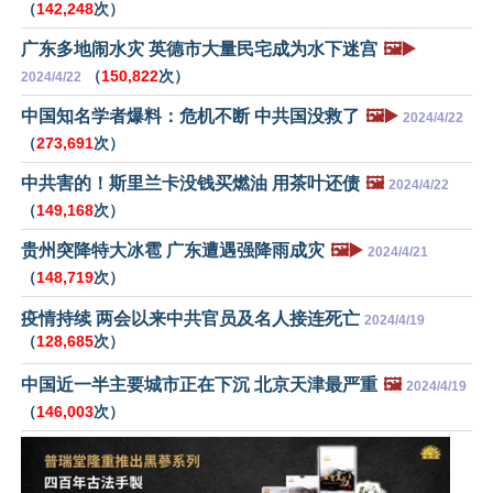
（
142,248
次）
广东多地闹水灾 英德市大量民宅成为水下迷宫
🖼️▶️
（
150,822
次）
2024/4/22
中国知名学者爆料：危机不断 中共国没救了
🖼️▶️
2024/4/22
（
273,691
次）
中共害的！斯里兰卡没钱买燃油 用茶叶还债
🖼️
2024/4/22
（
149,168
次）
贵州突降特大冰雹 广东遭遇强降雨成灾
🖼️▶️
2024/4/21
（
148,719
次）
疫情持续 两会以来中共官员及名人接连死亡
2024/4/19
（
128,685
次）
中国近一半主要城市正在下沉 北京天津最严重
🖼️
2024/4/19
（
146,003
次）