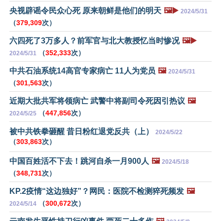
央视辟谣令民众心死 原来朝鲜是他们的明天
🖼️▶️
2024/5/31
（
379,309
次）
六四死了3万多人？前军官与北大教授忆当时惨况
🖼️▶️
（
352,333
次）
2024/5/31
中共石油系统14高官专家病亡 11人为党员
🖼️
2024/5/31
（
301,563
次）
近期大批共军将领病亡 武警中将副司令死因引热议
🖼️
（
447,856
次）
2024/5/25
被中共铁拳砸醒 昔日粉红退党反共（上）
2024/5/22
（
303,863
次）
中国百姓活不下去！跳河自杀一月900人
🖼️
2024/5/18
（
348,731
次）
KP.2疫情“这边独好”？网民：医院不检测猝死频发
🖼️
（
300,672
次）
2024/5/14