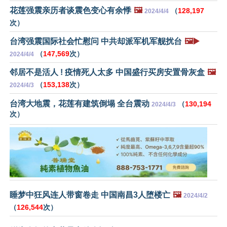
花莲强震亲历者谈震色变心有余悸
🖼️
（
128,197
2024/4/4
次）
台湾强震国际社会忙慰问 中共却派军机军舰扰台
🖼️▶️
（
147,569
次）
2024/4/4
邻居不是活人 ! 疫情死人太多 中国盛行买房安置骨灰盒
🖼️
（
153,138
次）
2024/4/3
台湾大地震，花莲有建筑倒塌 全台震动
（
130,194
2024/4/3
次）
睡梦中狂风连人带窗卷走 中国南昌3人堕楼亡
🖼️
2024/4/2
（
126,544
次）