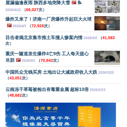
屋漏偏逢夜雨 陕西多地突降大雪
🖼️
📝
（
66,027
次）
2026/4/22
爆炸又来了！济南一厂房爆炸升起巨大火球
🖼️
（
72,928
次）
2026/4/7
目击者揭北京集市推土车撞人惨案内情
（
41,583
2026/4/2
次）
重庆一隧道发生爆炸4亡9伤 工人每天提心
吊胆
🖼️
（
70,842
次）
2026/4/1
中国民众无钱买房 土地出让大减政府收入大跌
2026/3/20
（
43,051
次）
云南冻干草莓被检出有毒重金属 超标10倍
2026/3/15
（
48,682
次）