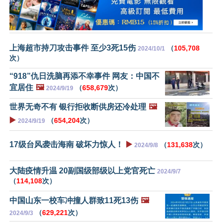
上海超市持刀攻击事件 至少3死15伤
（
105,708
2024/10/1
次）
“918”仇日洗脑再添不幸事件 网友：中国不
宜居住
🖼️
（
658,679
次）
2024/9/19
世界无奇不有 银行拒收断供房还冷处理
🖼️
▶️
（
654,204
次）
2024/9/19
17级台风袭击海南 破坏力惊人！
▶️
（
131,638
次）
2024/9/8
大陆疫情升温 20副国级部级以上党官死亡
2024/9/7
（
114,108
次）
中国山东一校车冲撞人群致11死13伤
🖼️
（
629,221
次）
2024/9/3