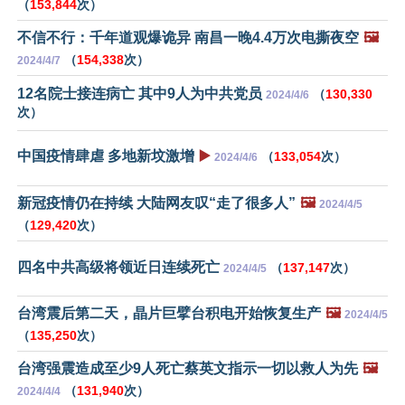
（
153,844
次）
不信不行：千年道观爆诡异 南昌一晚4.4万次电撕夜空
🖼️
（
154,338
次）
2024/4/7
12名院士接连病亡 其中9人为中共党员
（
130,330
2024/4/6
次）
中国疫情肆虐 多地新坟激增
▶️
（
133,054
次）
2024/4/6
新冠疫情仍在持续 大陆网友叹“走了很多人”
🖼️
2024/4/5
（
129,420
次）
四名中共高级将领近日连续死亡
（
137,147
次）
2024/4/5
台湾震后第二天，晶片巨擘台积电开始恢复生产
🖼️
2024/4/5
（
135,250
次）
台湾强震造成至少9人死亡蔡英文指示一切以救人为先
🖼️
（
131,940
次）
2024/4/4