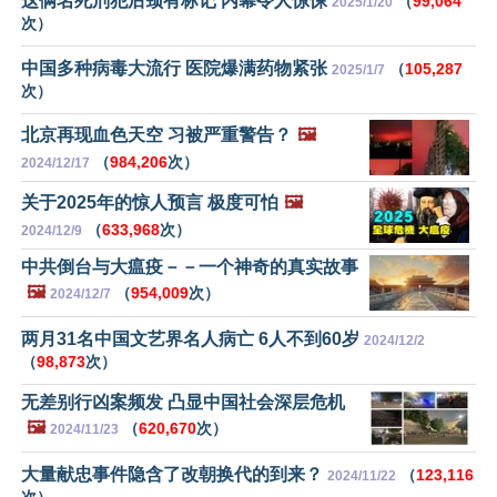
这俩名死刑犯后颈有标记 内幕令人惊悚
（
99,064
2025/1/20
次）
中国多种病毒大流行 医院爆满药物紧张
（
105,287
2025/1/7
次）
北京再现血色天空 习被严重警告？
🖼️
（
984,206
次）
2024/12/17
关于2025年的惊人预言 极度可怕
🖼️
（
633,968
次）
2024/12/9
中共倒台与大瘟疫－－一个神奇的真实故事
🖼️
（
954,009
次）
2024/12/7
两月31名中国文艺界名人病亡 6人不到60岁
2024/12/2
（
98,873
次）
无差别行凶案频发 凸显中国社会深层危机
🖼️
（
620,670
次）
2024/11/23
大量献忠事件隐含了改朝换代的到来？
（
123,116
2024/11/22
次）