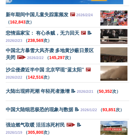
新年期间中国儿童失踪案频发
🖼️
2026/2/24
（
162,843
次）
悲情温家宝： 有心杀贼，无力回天
🖼️
📝
（
238,569
次）
2026/2/23
中国北方暴雪大风齐袭 多地黄沙蔽日景区
关闭
🖼️▶️
（
145,297
次）
2026/2/22
沙尘侵袭近半中国 北京罕现“蓝太阳”
🖼️
（
142,516
次）
2026/2/22
大陆出现猝死潮 年轻死者激增 📝
（
50,352
次）
2026/2/21
中国大陆细思极恐的现象与数据 📝
（
93,851
次）
2026/1/22
强迫燃气取暖 活活冻死村民
🖼️▶️
📝
（
305,800
次）
2026/1/19