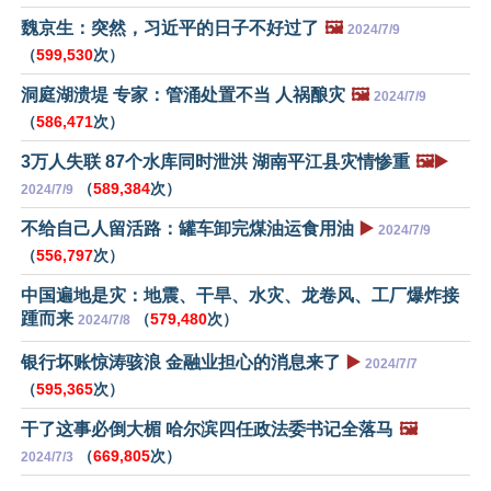
魏京生：突然，习近平的日子不好过了
🖼️
2024/7/9
（
599,530
次）
洞庭湖溃堤 专家：管涌处置不当 人祸酿灾
🖼️
2024/7/9
（
586,471
次）
3万人失联 87个水库同时泄洪 湖南平江县灾情惨重
🖼️▶️
（
589,384
次）
2024/7/9
不给自己人留活路：罐车卸完煤油运食用油
▶️
2024/7/9
（
556,797
次）
中国遍地是灾：地震、干旱、水灾、龙卷风、工厂爆炸接
踵而来
（
579,480
次）
2024/7/8
银行坏账惊涛骇浪 金融业担心的消息来了
▶️
2024/7/7
（
595,365
次）
干了这事必倒大楣 哈尔滨四任政法委书记全落马
🖼️
（
669,805
次）
2024/7/3