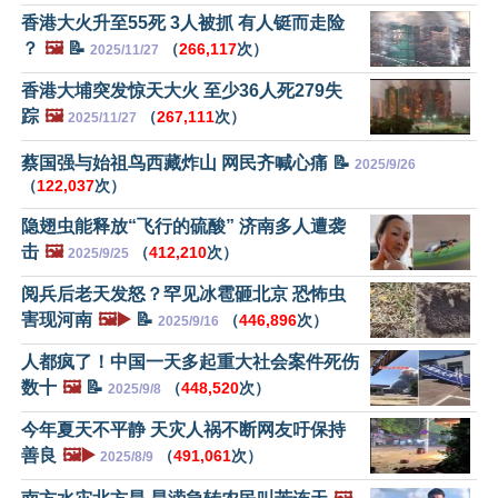
香港大火升至55死 3人被抓 有人铤而走险
？
🖼️
📝
（
266,117
次）
2025/11/27
香港大埔突发惊天大火 至少36人死279失
踪
🖼️
（
267,111
次）
2025/11/27
蔡国强与始祖鸟西藏炸山 网民齐喊心痛 📝
2025/9/26
（
122,037
次）
隐翅虫能释放“飞行的硫酸” 济南多人遭袭
击
🖼️
（
412,210
次）
2025/9/25
阅兵后老天发怒？罕见冰雹砸北京 恐怖虫
害现河南
🖼️▶️
📝
（
446,896
次）
2025/9/16
人都疯了！中国一天多起重大社会案件死伤
数十
🖼️
📝
（
448,520
次）
2025/9/8
今年夏天不平静 天灾人祸不断网友吁保持
善良
🖼️▶️
（
491,061
次）
2025/8/9