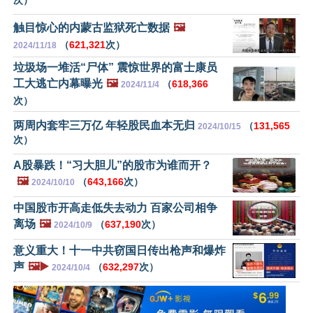
触目惊心的内蒙古监狱死亡数据
🖼️
（
621,321
次）
2024/11/18
垃圾场一堆活“尸体” 震惊世界的富士康员
工大逃亡内幕曝光
🖼️
（
618,366
2024/11/4
次）
两周内套牢三万亿 年轻股民血本无归
（
131,565
2024/10/15
次）
A股暴跌！“习大胆儿”的股市为谁而开？
🖼️
（
643,166
次）
2024/10/10
中国股市开高走低失去动力 百家公司相争
离场
🖼️
（
637,190
次）
2024/10/9
意义重大！十一中共窃国日传出枪声和爆炸
声
🖼️▶️
（
632,297
次）
2024/10/4