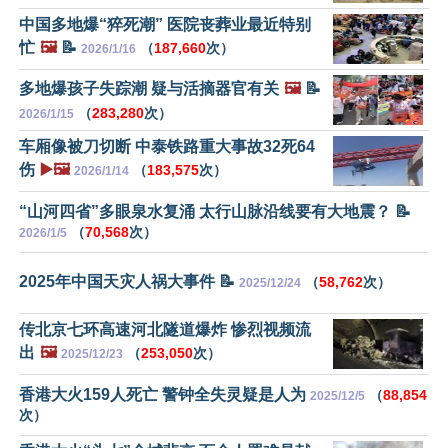
中国多地爆“猝死潮” 医院丧葬业最近特别
忙
🖼️
📝
（
187,660
次）
2026/1/16
多地爆孩子失踪潮 疑与活摘器官有关
🖼️
📝
（
283,280
次）
2026/1/15
车厢像被刀切断 中泰铁路重大事故32死64
伤
▶️🖼️
（
183,575
次）
2026/1/14
“山河四省”多眼泉水复涌 太行山脉沿线要有大地震？ 📝
（
70,568
次）
2026/1/5
2025年中国天灾人祸大事件 📝
（
58,762
次）
2025/12/24
传北京七环高速河北隧道爆炸 惨烈视频流
出
🖼️
（
253,050
次）
2025/12/23
香港大火159人死亡 警钟全失灵疑是人为
（
88,854
2025/12/5
次）