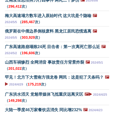
云南发生恶性持刀行凶事件 两死二十多伤
🖼️
2024/5/8
（
296,412
次）
梅大高速塌方数车进入原始时代 这大坑是个隐喻
🖼️
（
285,467
次）
2024/5/5
俄罗斯在中俄边界倒核废料 黑龙江居民恐慌逃离
🖼️
（
303,929
次）
2024/5/5
广东高速路崩塌致24死 目击者：第一次离死亡那么近
🖼️
（
196,606
次）
2024/5/2
山西车祸惨烈 全网消音 事故责任方背景炸裂
🖼️
2024/5/1
（
201,022
次）
罕见！北方下大雪南方强龙卷 网民：这是犯了天条吗？
🖼️
▶️
（
175,219
次）
2024/4/29
广东洪水滔天 党魁带媒体飞抵重庆远离灾区
🖼️▶️
2024/4/25
（
149,298
次）
大陆一季度46万家餐饮店消失 同比增232%
🖼️
2024/4/23