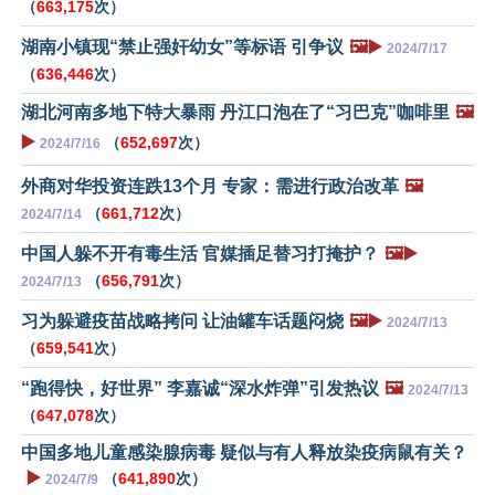
（
663,175
次）
湖南小镇现“禁止强奸幼女”等标语 引争议
🖼️▶️
2024/7/17
（
636,446
次）
湖北河南多地下特大暴雨 丹江口泡在了“习巴克”咖啡里
🖼️
▶️
（
652,697
次）
2024/7/16
外商对华投资连跌13个月 专家：需进行政治改革
🖼️
（
661,712
次）
2024/7/14
中国人躲不开有毒生活 官媒插足替习打掩护？
🖼️▶️
（
656,791
次）
2024/7/13
习为躲避疫苗战略拷问 让油罐车话题闷烧
🖼️▶️
2024/7/13
（
659,541
次）
“跑得快，好世界” 李嘉诚“深水炸弹”引发热议
🖼️
2024/7/13
（
647,078
次）
中国多地儿童感染腺病毒 疑似与有人释放染疫病鼠有关？
▶️
（
641,890
次）
2024/7/9