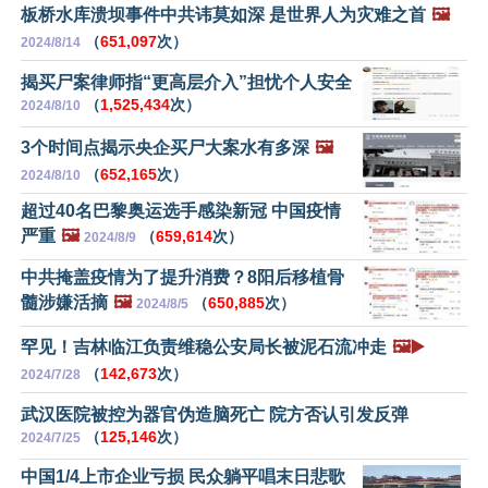
板桥水库溃坝事件中共讳莫如深 是世界人为灾难之首
🖼️
（
651,097
次）
2024/8/14
揭买尸案律师指“更高层介入”担忧个人安全
（
1,525,434
次）
2024/8/10
3个时间点揭示央企买尸大案水有多深
🖼️
（
652,165
次）
2024/8/10
超过40名巴黎奥运选手感染新冠 中国疫情
严重
🖼️
（
659,614
次）
2024/8/9
中共掩盖疫情为了提升消费？8阳后移植骨
髓涉嫌活摘
🖼️
（
650,885
次）
2024/8/5
罕见！吉林临江负责维稳公安局长被泥石流冲走
🖼️▶️
（
142,673
次）
2024/7/28
武汉医院被控为器官伪造脑死亡 院方否认引发反弹
（
125,146
次）
2024/7/25
中国1/4上市企业亏损 民众躺平唱末日悲歌