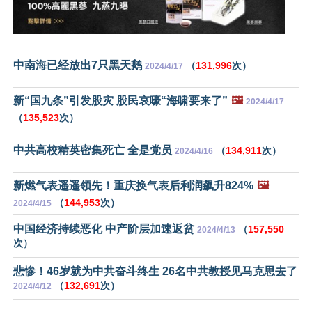
中南海已经放出7只黑天鹅
（
131,996
次）
2024/4/17
新“国九条”引发股灾 股民哀嚎“海啸要来了”
🖼️
2024/4/17
（
135,523
次）
中共高校精英密集死亡 全是党员
（
134,911
次）
2024/4/16
新燃气表遥遥领先！重庆换气表后利润飙升824%
🖼️
（
144,953
次）
2024/4/15
中国经济持续恶化 中产阶层加速返贫
（
157,550
2024/4/13
次）
悲惨！46岁就为中共奋斗终生 26名中共教授见马克思去了
（
132,691
次）
2024/4/12