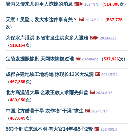
墙内又传来几则令人惊悚的消息
🖼️▶️
（
514,008
次）
2024/7/3
天意！灵隐寺发大水这件事有关？
🖼️
（
567,775
2024/6/29
次）
为保水库泄洪 多省市发生洪灾多人遇难
🖼️▶️
2024/6/22
（
516,154
次）
定陵发掘酿惨剧 天网恢恢饶过谁
🖼️
（
537,926
次）
2024/6/22
成都在建地铁工地坍塌 惊现长12米大坑洞
🖼️
2024/6/21
（
467,389
次）
北方高温遇大旱 金猴王教人求雨先归善
🖼️
2024/6/15
（
483,050
次）
中国北方酷暑干旱 农作物“干渴”求生
🖼️
2024/6/14
（
407,645
次）
563个肝脏来源不明 有大官14年换5心2肾
🖼️
2024/6/14