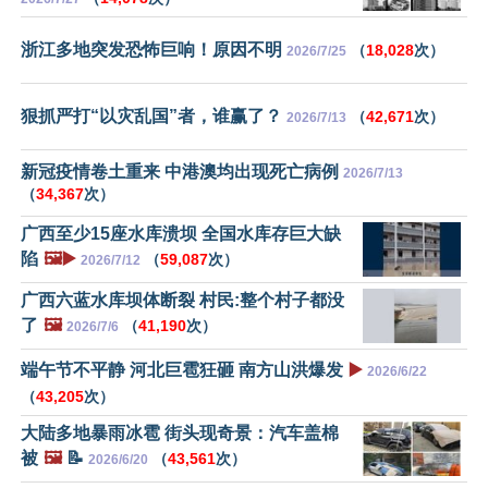
浙江多地突发恐怖巨响！原因不明
（
18,028
次）
2026/7/25
狠抓严打“以灾乱国”者，谁赢了？
（
42,671
次）
2026/7/13
新冠疫情卷土重来 中港澳均出现死亡病例
2026/7/13
（
34,367
次）
广西至少15座水库溃坝 全国水库存巨大缺
陷
🖼️▶️
（
59,087
次）
2026/7/12
广西六蓝水库坝体断裂 村民:整个村子都没
了
🖼️
（
41,190
次）
2026/7/6
端午节不平静 河北巨雹狂砸 南方山洪爆发
▶️
2026/6/22
（
43,205
次）
大陆多地暴雨冰雹 街头现奇景：汽车盖棉
被
🖼️
📝
（
43,561
次）
2026/6/20