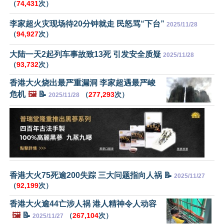
（
74,431
次）
李家超火灾现场待20分钟就走 民怒骂“下台”
2025/11/28
（
94,927
次）
大陆一天2起列车事故致13死 引发安全质疑
2025/11/28
（
93,732
次）
香港大火烧出最严重漏洞 李家超遇最严峻
危机
🖼️
📝
（
277,293
次）
2025/11/28
香港大火75死逾200失踪 三大问题指向人祸 📝
2025/11/27
（
92,199
次）
香港大火逾44亡涉人祸 港人精神令人动容
🖼️
📝
（
267,104
次）
2025/11/27