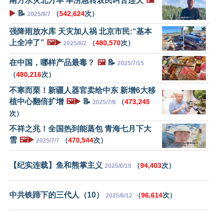
南方水灾北方旱 旱涝急转农民叫苦连天
🖼️
▶️
📝
（
542,624
次）
2025/8/7
强降雨放水库 天灾加人祸 北京市民:“基本
上全冲了”
🖼️▶️
（
480,570
次）
2025/8/2
在中国，哪样产品最毒？
🖼️
📝
2025/7/15
（
480,216
次）
不寒而栗！新疆人器官卖给中东 新增6大移
植中心翻倍扩增
🖼️▶️
📝
（
473,245
2025/7/8
次）
不祥之兆！全国热到能蒸包 青海七月下大
雪
🖼️▶️
（
470,544
次）
2025/7/7
【纪实连载】鱼和熊掌主义
（
94,403
次）
2025/6/19
中共铁蹄下的三代人（10）
（
96,614
次）
2025/6/12