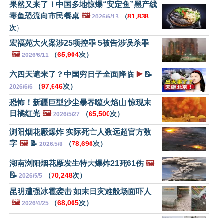
果然又来了！中国多地惊爆“安定鱼”黑产线
毒鱼恐流向市民餐桌
🖼️
（
81,838
2026/6/13
次）
宏福苑大火案涉25项控罪 5被告涉误杀罪
🖼️
（
65,904
次）
2026/6/11
六四天谴来了？中国穷日子全面降临
▶️
📝
（
97,646
次）
2026/6/6
恐怖！新疆巨型沙尘暴吞噬火焰山 惊现末
日橘红光
🖼️
（
65,500
次）
2026/5/27
浏阳烟花厰爆炸 实际死亡人数远超官方数
字
🖼️
📝
（
78,696
次）
2026/5/8
湖南浏阳烟花厰发生特大爆炸21死61伤
🖼️
📝
（
70,248
次）
2026/5/5
昆明遭强冰雹袭击 如末日灾难般场面吓人
🖼️
（
68,065
次）
2026/4/25