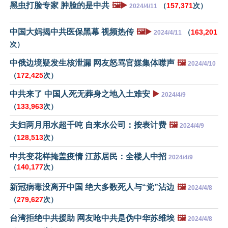
黑虫打脸专家 肿脸的是中共
🖼️▶️
（
157,371
次）
2024/4/11
中国大妈揭中共医保黑幕 视频热传
🖼️▶️
（
163,201
2024/4/11
次）
中俄边境疑发生核泄漏 网友怒骂官媒集体噤声
🖼️
2024/4/10
（
172,425
次）
中共来了 中国人死无葬身之地入土难安
▶️
2024/4/9
（
133,963
次）
夫妇两月用水超千吨 自来水公司：按表计费
🖼️
2024/4/9
（
128,513
次）
中共变花样掩盖疫情 江苏居民：全楼人中招
2024/4/9
（
140,177
次）
新冠病毒没离开中国 绝大多数死人与“党”沾边
🖼️
2024/4/8
（
279,627
次）
台湾拒绝中共援助 网友呛中共是伪中华苏维埃
🖼️
2024/4/8