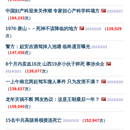
中国妇产科迎来关停潮 专家担心产科学科塌方
🖼️
2024/3/27
（
184,243
次）
1976·唐山－－死神不该降临的地方
🖼️
（
139,529
2024/3/26
次）
警方：赵安吉酒驾掉入池塘 临终遗言曝光
2024/3/22
（
147,436
次）
8个月内卖血16次 山西19岁小伙子猝死 事涉央企
🖼️
（
139,077
次）
2024/3/21
一上午南北两起驾车撞人事件 只为发泄不满？
🖼️
2024/3/20
（
138,627
次）
龙年灾祸不断 网友热议：这是王朝最后一年？
🖼️
2024/3/20
（
159,040
次）
15名中共高级将领接连死亡
（
152,947
次）
2024/3/19