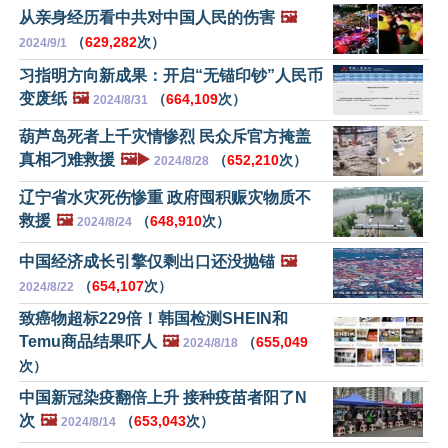
从亲身经历看中共对中国人民的伤害
🖼️
（
629,282
次）
2024/9/1
习指明方向新成果：开启“无锚印钞”人民币
变废纸
🖼️
（
664,109
次）
2024/8/31
葫芦岛死者上千灾情惨烈 民众斥官方掩盖
真相刁难救援
🖼️▶️
（
652,210
次）
2024/8/28
辽宁省水灾死伤惨重 政府囤积赈灾物质不
救援
🖼️
（
648,910
次）
2024/8/24
中国经济成长引擎仅剩出口还没抛锚
🖼️
（
654,107
次）
2024/8/22
致癌物超标229倍！韩国检测SHEIN和
Temu商品结果吓人
🖼️
（
655,049
2024/8/18
次）
中国新冠染疫翻倍上升 接种疫苗者阳了N
次
🖼️
（
653,043
次）
2024/8/14