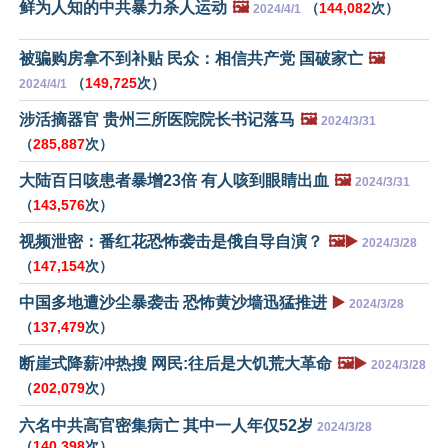
鲜为人知的中共暴力杀人运动
🖼️
（
144,082
次）
2024/4/1
被骗购房拿不到补贴 民众：相信共产党 国破家亡
🖼️
（
149,725
次）
2024/4/1
涉活摘器官 贵州三所医院院长书记落马
🖼️
2024/3/31
（
285,887
次）
大陆百日咳患者暴增23倍 有人咳到眼睛出血
🖼️
2024/3/31
（
143,576
次）
视频泄密：番红花恐怖袭击是俄自导自演？
🖼️▶️
2024/3/28
（
147,154
次）
中国多地遭沙尘暴袭击 恐怖黄沙墙迅猛推进
▶️
2024/3/28
（
137,479
次）
断崖式降薪冲热搜 网民:往后是大饥荒大革命
🖼️▶️
2024/3/28
（
202,079
次）
六名中共高官密集病亡 其中一人年仅52岁
2024/3/28
（
140,398
次）