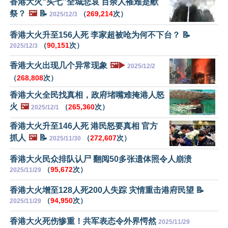
香港大火“头七”全城悲哀 百余人罹难是献
祭？
🖼️
📝
（
269,214
次）
2025/12/3
香港大火升至156人死 李家超被呛为何不下台？ 📝
（
90,151
次）
2025/12/3
香港大火出现几个异常现象
🖼️▶️
2025/12/2
（
268,808
次）
香港大火全民找真相，政府堵嘴难掩港人怒
火
🖼️
（
265,360
次）
2025/12/1
香港大火升至146人死 港民怒要真相 官方
抓人
🖼️
📝
（
272,607
次）
2025/11/30
香港大火民众排队认尸 翻阅50多张遗体照令人崩溃
（
95,672
次）
2025/11/29
香港大火增至128人死200人失踪 灾情重击港府民望 📝
（
94,950
次）
2025/11/29
香港大火死伤惨重！共军表态令外界愕然
2025/11/29