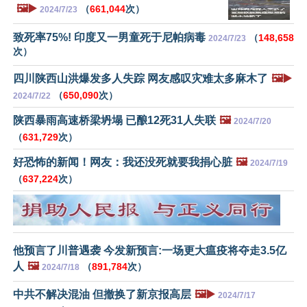
🖼️▶️
（
661,044
次）
2024/7/23
致死率75%! 印度又一男童死于尼帕病毒
（
148,658
2024/7/23
次）
四川陕西山洪爆发多人失踪 网友感叹灾难太多麻木了
🖼️▶️
（
650,090
次）
2024/7/22
陕西暴雨高速桥梁坍塌 已酿12死31人失联
🖼️
2024/7/20
（
631,729
次）
好恐怖的新闻！网友：我还没死就要我捐心脏
🖼️
2024/7/19
（
637,224
次）
他预言了川普遇袭 今发新预言:一场更大瘟疫将夺走3.5亿
人
🖼️
（
891,784
次）
2024/7/18
中共不解决混油 但撤换了新京报高层
🖼️▶️
2024/7/17