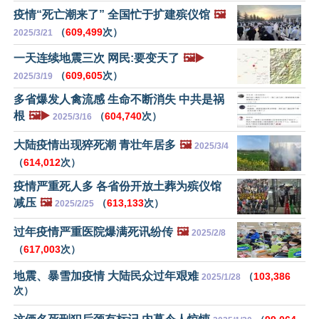
疫情“死亡潮来了” 全国忙于扩建殡仪馆
🖼️
（
609,499
次）
2025/3/21
一天连续地震三次 网民:要变天了
🖼️▶️
（
609,605
次）
2025/3/19
多省爆发人禽流感 生命不断消失 中共是祸
根
🖼️▶️
（
604,740
次）
2025/3/16
大陆疫情出现猝死潮 青壮年居多
🖼️
2025/3/4
（
614,012
次）
疫情严重死人多 各省份开放土葬为殡仪馆
减压
🖼️
（
613,133
次）
2025/2/25
过年疫情严重医院爆满死讯纷传
🖼️
2025/2/8
（
617,003
次）
地震、暴雪加疫情 大陆民众过年艰难
（
103,386
2025/1/28
次）