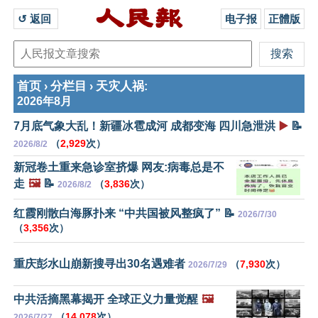
↺ 返回 
电子报
正體版
首页
分栏目
天灾人祸
›
›
:
2026年8月
7月底气象大乱！新疆冰雹成河 成都变海 四川急泄洪
▶️
📝
（
2,929
次）
2026/8/2
新冠卷土重来急诊室挤爆 网友:病毒总是不
走
🖼️
📝
（
3,836
次）
2026/8/2
红霞刚散白海豚扑来 “中共国被风整疯了” 📝
2026/7/30
（
3,356
次）
重庆彭水山崩新搜寻出30名遇难者
（
7,930
次）
2026/7/29
中共活摘黑幕揭开 全球正义力量觉醒
🖼️
（
14,078
次）
2026/7/27