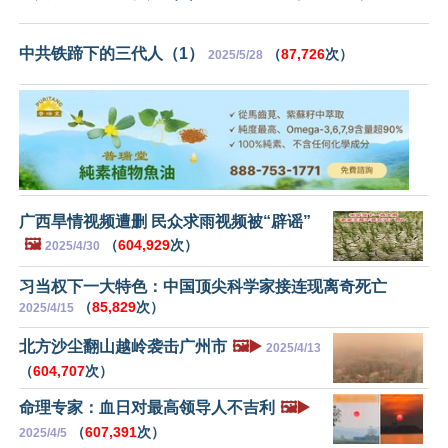
中共铁蹄下的三代人（1）
（
87,726
次）
2025/5/28
广西旱情视频遭删 民众求雨视频被“辟谣”
🖼️
（
604,929
次）
2025/4/30
习当权下一大特色：中国顶尖科学家接连现离奇死亡
（
85,829
次）
2025/4/15
北方沙尘翻山越岭袭击广州市
🖼️▶️
2025/4/13
（
604,707
次）
命理专家：血日对最高领导人不吉利
🖼️▶️
（
607,391
次）
2025/4/5