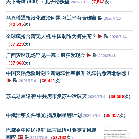
天下奇谭 (609) ：孔子论妖怪
（
7,563
次）
2026/7/15
马兴瑞通报淡化政治问题 习近平有苦难言 📝
2026/7/15
（
42,535
次）
全球疯抢台湾无人机 中国制造为何失宠？
▶️
📝
2026/7/14
（
37,229
次）
广西灾区现场罕见一幕：疯狂发现金
▶️
📝
2026/7/14
（
37,968
次）
中国又陷危险时刻？新冠阳性率飙升 沈阳告急河北惨烈！
▶️
📝
（
36,421
次）
2026/7/14
苏式老屋逆袭 中共房市复苏神话破灭
（
36,589
次）
2026/7/14
中俄泄密文件曝光 揭反制星链计划
（
36,457
次）
2026/7/14
巴威令中网民抓狂 疯言疯语引蔡英文风趣
回应
🖼️
📝
（
52,182
次）
2026/7/14