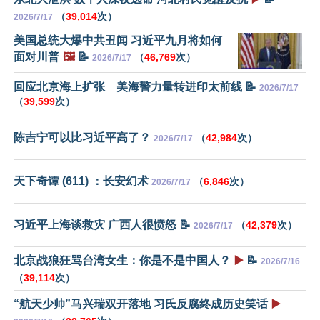
（
39,014
次）
2026/7/17
美国总统大爆中共丑闻 习近平九月将如何
面对川普
🖼️
📝
（
46,769
次）
2026/7/17
回应北京海上扩张 美海警力量转进印太前线 📝
2026/7/17
（
39,599
次）
陈吉宁可以比习近平高了？
（
42,984
次）
2026/7/17
天下奇谭 (611) ：长安幻术
（
6,846
次）
2026/7/17
习近平上海谈救灾 广西人很愤怒 📝
（
42,379
次）
2026/7/17
北京战狼狂骂台湾女生：你是不是中国人？
▶️
📝
2026/7/16
（
39,114
次）
“航天少帅”马兴瑞双开落地 习氏反腐终成历史笑话
▶️