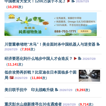
中国教育大变天！1200万孩子不见了
▶️
📝
2026/7/29
（
10,255
次）
川普重拳堵绝“木马”！美全面封杀中国机器人与逆变器 📝
（
7,916
次）
2026/7/29
经济要恶化到什么地步中国人才会造反？
▶️
📝
2026/7/29
（
11,141
次）
低价攻势再折戟？比亚迪在日本面临多个困
局
🖼️
（
11,804
次）
2026/7/29
美日联手抗中 印太战略升级 📝
（
9,293
次）
2026/7/29
重庆彭水山崩新搜寻出30名遇难者
（
9,714
次）
2026/7/29