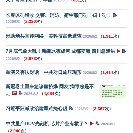
（
801
次）
2026/8/3
长春以罚增收 交警、消防、衞生部门罚！罚！罚！ 📝
（
2,220
次）
2026/8/3
涉助亲共宣传网络 美科技富豪遭查
（
1,911
次）
2026/8/2
7月底气象大乱！新疆冰雹成河 成都变海 四川急泄洪
▶️
📝
（
2,973
次）
2026/8/2
军演又否认对话 中共对日施压现形
（
1,414
次）
2026/8/2
新冠卷土重来急诊室挤爆 网友:病毒总是不
走
🖼️
📝
（
4,084
次）
2026/8/2
习近平狂喊政治建军难掩心虚 📝
（
3,367
次）
2026/8/2
中共量产DUV光刻机 芯片产业有救了？
▶️
📝
2026/8/1
（
2,046
次）