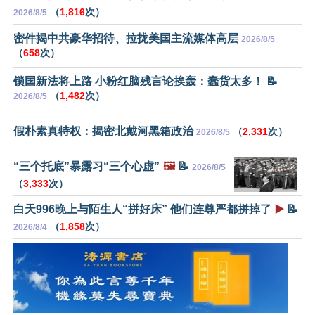
（
1,816
次）
2026/8/5
密件揭中共豪华招待、拉拢美国主流媒体高层
2026/8/5
（
658
次）
锁国新法将上路 小粉红脑残言论挨轰：蠢货太多！ 📝
（
1,482
次）
2026/8/5
假朴素真特权：揭密北戴河黑箱政治
（
2,331
次）
2026/8/5
“三个托底”暴露习“三个心虚”
🖼️
📝
2026/8/5
（
3,333
次）
白天996晚上与陌生人“拼好床” 他们连尊严都拼掉了
▶️
📝
（
1,858
次）
2026/8/4