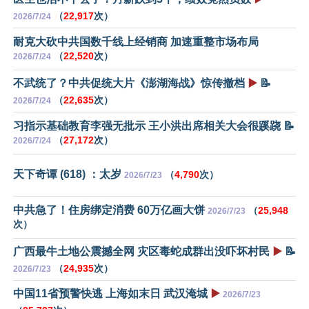
（
22,917
次）
2026/7/24
耐克大砍中共国数千线上经销商 加速重整市场布局
（
22,520
次）
2026/7/24
不武统了？中共促统大片《澎湖海战》惊传撤档
▶️
📝
（
22,635
次）
2026/7/24
习指示基础教育李强无批示 王小洪出席相关大会很蹊跷 📝
（
27,172
次）
2026/7/24
天下奇谭 (618) ：太岁
（
4,790
次）
2026/7/23
中共急了！住房绑定消费 60万亿画大饼
（
25,948
2026/7/23
次）
广西最牛土地公震撼全网 灾区毒蛇成群出没吓坏村民
▶️
📝
（
24,935
次）
2026/7/23
中国11省预警快逃 上海如末日 武汉淹城
▶️
2026/7/23