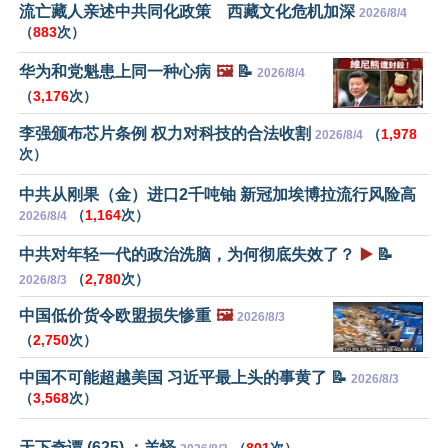
流亡藏人亲述中共同化政策 西藏文化危机加深
2026/8/4
（
883
次）
华为和党魁患上同一种心病
🖼️
📝
2026/8/4
（
3,176
次）
李强颁布芯片条例 权力对科技的合法收割
（
1,978
2026/8/4
次）
中共从刚果（金）进口2千吨铀 新冠加埃博拉流行风险高
（
1,164
次）
2026/8/4
中共对年轻一代的政治洗脑，为何彻底失效了？
▶️
📝
（
2,780
次）
2026/8/3
中国低价货令欧盟损失惨重
🖼️
2026/8/3
（
2,750
次）
中国不可能超越美国 习近平最上头的事黄了 📝
2026/8/3
（
3,568
次）
天下奇谭 (625) ：羊怪