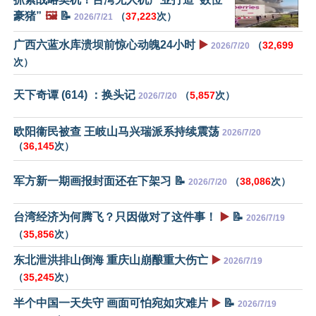
豪猪”
🖼️
📝
（
37,223
次）
2026/7/21
广西六蓝水库溃坝前惊心动魄24小时
▶️
（
32,699
2026/7/20
次）
天下奇谭 (614) ：换头记
（
5,857
次）
2026/7/20
欧阳衞民被查 王岐山马兴瑞派系持续震荡
2026/7/20
（
36,145
次）
军方新一期画报封面还在下架习 📝
（
38,086
次）
2026/7/20
台湾经济为何腾飞？只因做对了这件事！
▶️
📝
2026/7/19
（
35,856
次）
东北泄洪排山倒海 重庆山崩酿重大伤亡
▶️
2026/7/19
（
35,245
次）
半个中国一天失守 画面可怕宛如灾难片
▶️
📝
2026/7/19