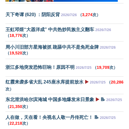
天下奇谭 (620) ：阴阳反背
（
3,274
次）
2026/7/26
王虹邓煜“大器洋成” 中共热炒民族主义翻车
2026/7/26
（
18,776
次）
周小川旧部方星海被抓 跪舔中共不是免死金牌
2026/7/26
（
19,520
次）
浙江多地突发恐怖巨响！原因不明
（
19,709
次）
2026/7/25
红霞来袭多省大乱 245座水库提前放水
▶️
（
20,286
2026/7/25
次）
东北泄洪哈尔滨淹城 中国多地爆发末日景象
▶️
📝
2026/7/25
（
21,350
次）
人在做，天在看！央视名人敬一丹传死亡！ 📝
2026/7/25
（
22,218
次）