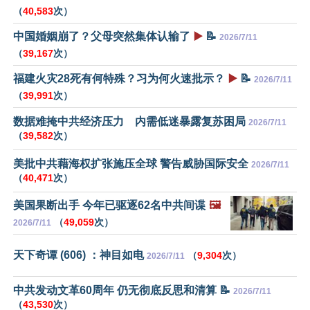
（
40,583
次）
中国婚姻崩了？父母突然集体认输了
▶️
📝
2026/7/11
（
39,167
次）
福建火灾28死有何特殊？习为何火速批示？
▶️
📝
2026/7/11
（
39,991
次）
数据难掩中共经济压力 内需低迷暴露复苏困局
2026/7/11
（
39,582
次）
美批中共藉海权扩张施压全球 警告威胁国际安全
2026/7/11
（
40,471
次）
美国果断出手 今年已驱逐62名中共间谍
🖼️
（
49,059
次）
2026/7/11
天下奇谭 (606) ：神目如电
（
9,304
次）
2026/7/11
中共发动文革60周年 仍无彻底反思和清算 📝
2026/7/11
（
43,530
次）