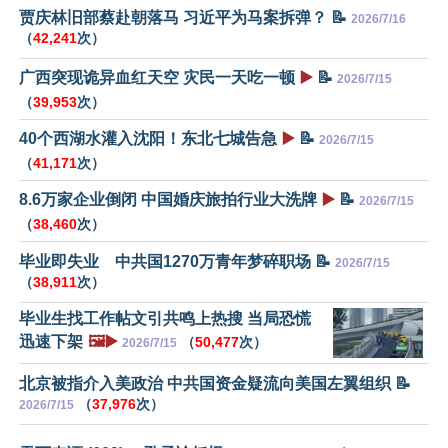
贾庆林旧部蔡赴朝落马 习近平为马案拆弹？ 📝
2026/7/16
（
42,241
次）
广西突现诡异血红天空 灾民一天吃一顿
▶️
📝
2026/7/15
（
39,953
次）
40个西湖水灌入沈阳！东北七城告急
▶️
📝
2026/7/15
（
41,171
次）
8.6万家企业倒闭 中国婚庆旅拍行业大洗牌
▶️
📝
2026/7/15
（
38,460
次）
毕业即失业 中共国1270万青年梦碎职场 📝
2026/7/15
（
38,911
次）
毕业生找工作帖文引共鸣上热搜 当局恐慌
迅速下架
🖼️▶️
（
50,477
次）
2026/7/15
北京被指介入美政治 中共国资金疑流向美国左翼组织 📝
（
37,976
次）
2026/7/15