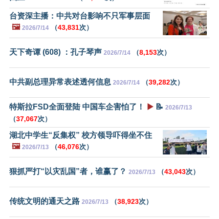
台资深主播：中共对台影响不只军事层面
🖼️
（
43,831
次）
2026/7/14
天下奇谭 (608) ：孔子琴声
（
8,153
次）
2026/7/14
中共副总理异常表述透何信息
（
39,282
次）
2026/7/14
特斯拉FSD全面登陆 中国车企害怕了！
▶️
📝
2026/7/13
（
37,067
次）
湖北中学生“反集权” 校方领导吓得坐不住
🖼️
（
46,076
次）
2026/7/13
狠抓严打“以灾乱国”者，谁赢了？
（
43,043
次）
2026/7/13
传统文明的通天之路
（
38,923
次）
2026/7/13