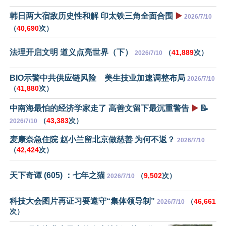
韩日两大宿敌历史性和解 印太铁三角全面合围
▶️
2026/7/10
（
40,690
次）
法理开启文明 道义点亮世界（下）
（
41,889
次）
2026/7/10
BIO示警中共供应链风险 美生技业加速调整布局
2026/7/10
（
41,880
次）
中南海最怕的经济学家走了 高善文留下最沉重警告
▶️
📝
（
43,383
次）
2026/7/10
麦康奈急住院 赵小兰留北京做慈善 为何不返？
2026/7/10
（
42,424
次）
天下奇谭 (605) ：七年之猫
（
9,502
次）
2026/7/10
科技大会图片再证习要遵守“集体领导制”
（
46,661
2026/7/10
次）