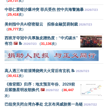
（
25,737
次）
中菲仁爱暗沙爆冲突 菲兵受伤 控中共海警施暴
2026/7/23
（
25,418
次）
美剑指中共AI窃密疑云 拟祭金融贸易制裁
2026/7/23
（
26,777
次）
西班牙夺冠中共厚脸皮蹭热度：“中式碳水”
有功
🖼️
📝
（
31,136
次）
2026/7/23
高人透三年前淄博烧烤大火背后有玄机 📝
2026/7/23
（
30,411
次）
《推背图》归序：地支预言年份、2029前
后紫微星明改朝换代
🖼️
（
36,447
2026/7/22
次）
巴纽突关闭台湾办事处 北京布局威胁第一岛链
2026/7/22