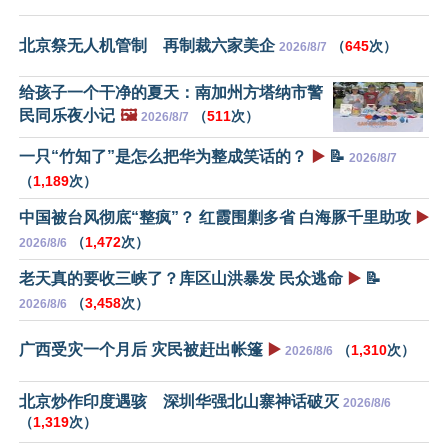
北京祭无人机管制 再制裁六家美企
（
645
次）
2026/8/7
给孩子一个干净的夏天：南加州方塔纳市警
民同乐夜小记
🖼️
（
511
次）
2026/8/7
一只“竹知了”是怎么把华为整成笑话的？
▶️
📝
2026/8/7
（
1,189
次）
中国被台风彻底“整疯”？ 红霞围剿多省 白海豚千里助攻
▶️
（
1,472
次）
2026/8/6
老天真的要收三峡了？库区山洪暴发 民众逃命
▶️
📝
（
3,458
次）
2026/8/6
广西受灾一个月后 灾民被赶出帐篷
▶️
（
1,310
次）
2026/8/6
北京炒作印度遇骇 深圳华强北山寨神话破灭
2026/8/6
（
1,319
次）