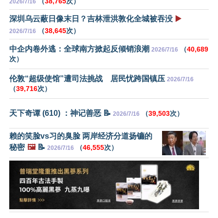
（
38,765
次）
2026/7/16
深圳乌云蔽日像末日？吉林泄洪敦化全城被吞没
▶️
（
38,645
次）
2026/7/16
中企内卷外逃：全球南方掀起反倾销浪潮
（
40,689
2026/7/16
次）
伦敦“超级使馆”遭司法挑战 居民忧跨国镇压
2026/7/16
（
39,716
次）
天下奇谭 (610) ：神记善恶 📝
（
39,503
次）
2026/7/16
赖的笑脸vs习的臭脸 两岸经济分道扬镳的
秘密
🖼️
📝
（
46,555
次）
2026/7/16