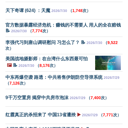
天下奇谭 (624) ：天魔
（
1,748
次）
2026/7/30
官方数据暴露经济危机：赚钱的不需要人 用人的全在赔钱
📝
（
7,774
次）
2026/7/30
李强代习到唐山调研慰问 习怎么了？ 📝
（
9,522
2026/7/30
次）
美国战地摄影师：在台湾什么东西最可怕
🖼️
📝
（
8,176
次）
2026/7/30
中东再爆空袭 路透：中共将售伊朗防空导弹系统
2026/7/29
（
7,126
次）
9千万空置房 揭穿中共房市泡沫
（
7,400
次）
2026/7/29
红霞真正的杀招来了 中国13省遭殃
▶️
（
7,771
次）
2026/7/29