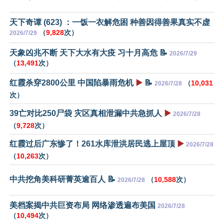
天下奇谭 (623) ：一饭一衣解危困 种善因得善果真实不虚
（
9,828
次）
2026/7/29
天象凶兆不断 天下大水有大疫 习十月高危 📝
2026/7/29
（
13,491
次）
红霞杀穿2800公里 中国陷暴雨危机
▶️
📝
（
10,031
2026/7/28
次）
39亡对比250尸袋 灾区真相泄漏中共急抓人
▶️
2026/7/28
（
9,728
次）
红霞过后广东惨了！261水库泄洪居民逃上屋顶
▶️
2026/7/28
（
10,263
次）
中共挖角美科研菁英逾百人 📝
（
10,588
次）
2026/7/28
美档案揭中共巨资布局 网络渗透遍布美国
2026/7/28
（
10,494
次）