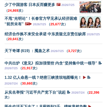
少了中国游客 日本反而赚更多
🖼️
2026/7/25
（
24,869
次）
不甩“光明论”！长春官方罕见承认经济困难
“前所未有”
🖼️▶️
（
25,677
次）
2026/7/25
经济合作换不来安全承诺 中东质疑北京责任缺席
2026/7/25
（
20,641
次）
天下奇谭 (619) ：魇蛊之术
（
3,727
次）
2026/7/25
中共出炉《意见》拟加强管控 内含“坚持集中统一领导” 📝
（
21,917
次）
2026/7/25
1.32 亿人命悬一线？绝密三峡溃坝地图曝光！
▶️
📝
（
30,660
次）
2026/7/24
从实名举报“习近平共产党下台”说起 📝
（
22,396
2026/7/24
次）
医生也活不下去了！月薪跌到3千，绩效竟然负数
▶️