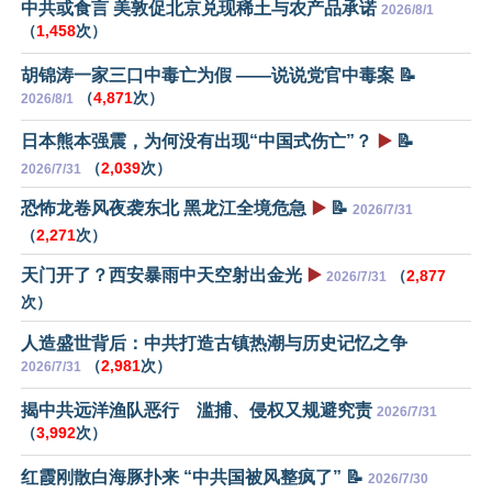
中共或食言 美敦促北京兑现稀土与农产品承诺
2026/8/1
（
1,458
次）
胡锦涛一家三口中毒亡为假 ——说说党官中毒案 📝
（
4,871
次）
2026/8/1
日本熊本强震，为何没有出现“中国式伤亡”？
▶️
📝
（
2,039
次）
2026/7/31
恐怖龙卷风夜袭东北 黑龙江全境危急
▶️
📝
2026/7/31
（
2,271
次）
天门开了？西安暴雨中天空射出金光
▶️
（
2,877
2026/7/31
次）
人造盛世背后：中共打造古镇热潮与历史记忆之争
（
2,981
次）
2026/7/31
揭中共远洋渔队恶行 滥捕、侵权又规避究责
2026/7/31
（
3,992
次）
红霞刚散白海豚扑来 “中共国被风整疯了” 📝
2026/7/30