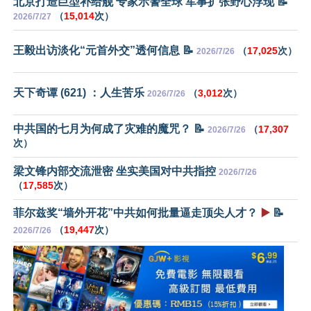
北京打造巨型补给舰 专家示警全球 军事扩张野心浮现 📝
（
15,014
次）
2026/7/27
王毅出访淡化“元首外交”透何信息 📝
（
17,025
次）
2026/7/26
天下奇谭 (621) ：人生苦乐
（
3,012
次）
2026/7/26
中共国的七月为何成了灾难的魔咒？ 📝
（
17,307
2026/7/26
次）
梁文锋内部交流泄密 坐实美国对中共指控
2026/7/26
（
17,585
次）
菲尔兹奖“墙外开花”中共如何批量逼走顶尖人才？
▶️
📝
（
19,447
次）
2026/7/26