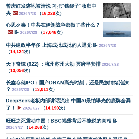
曾庆红发迹地被清洗 习把“钱袋子”收归中
央
🖼️
（
16,229
次）
2026/7/28
心思歹毒！中共在伊朗战争都做了些什么？
🖼️
📝
（
17,048
次）
2026/7/28
中共建政半年多 上海成批成批的人退党 📝
2026/7/28
（
14,124
次）
天下奇谭 (622) ：杭州苏州大劫 冥府早安排
2026/7/28
（
13,056
次）
长鑫存储IPO：国产DRAM高光时刻，还是民族情绪泡沫
？
（
13,011
次）
2026/7/28
DeepSeek老板内部讲话流出 中国AI最怕曝光的底牌全漏
了！
▶️
（
14,190
次）
2026/7/27
旺旺之死震动中国！BBC揭露背后不能说的真相 📝
（
14,268
次）
2026/7/27