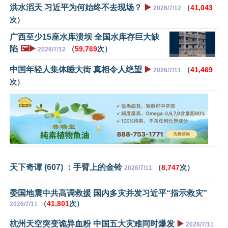
洪水滔天 习近平为何始终不去现场？
▶️
（
41,043
2026/7/12
次）
广西至少15座水库溃坝 全国水库存巨大缺
陷
🖼️▶️
（
59,769
次）
2026/7/12
中国年轻人集体睡大街 真相令人绝望
▶️
（
41,469
2026/7/11
次）
天下奇谭 (607) ：手臂上的金铃
（
8,747
次）
2026/7/11
委国地震中共高调救援 国内多灾并发习近平“指示救灾”
（
41,801
次）
2026/7/11
杭州天空突变诡异血粉 中国五大灾难同时爆发
▶️
2026/7/11