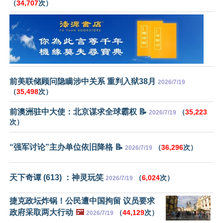
（
34,707
次）
前美联储顾问隐瞒涉中关系 重判入狱38月
2026/7/19
（
35,498
次）
前澳洲驻中大使：北京谋求全球霸权 📝
（
35,223
2026/7/19
次）
“强军讨论”主办单位依旧降格 📝
（
36,296
次）
2026/7/19
天下奇谭 (613) ：神灵玩笑
（
6,024
次）
2026/7/19
捷克政坛炸锅！公民遭中国拘留 议员要求
政府采取两大行动
🖼️
（
44,129
次）
2026/7/19