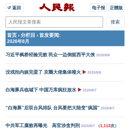
↺ 返回 
电子报
正體版
首页
分栏目
首发要闻
›
›
:
2026年8月
习近平枫桥经验完败 民众一边倒挺西平大侠
2026/8/8
没戏拍内娱完蛋了 京圈大佬集体哑火
▶️
2026/8/8
白海豚兵临城下 中国万库疯狂放水
▶️
2026/8/7
“白海豚”后双台风排队 台风要把大陆变“疯国”
2026/8/7
中共军工腐败再曝光 高官涉贪判刑
（
1,113
次）
2026/8/7