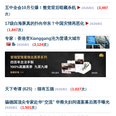
五中全会10月引爆！整党背后暗藏杀机
▶️
（
3,497
2026/8/1
次）
17级白海豚真的扑向华东？中国灾情再恶化
▶️
2026/8/1
（
1,847
次）
专家：香港变Xianggang沦为普通大城市
🖼️
📝
（
3,124
次）
2026/8/1
天下奇谭 (625) ：猫有五德
（
1,027
次）
2026/8/1
骗德国顶尖专家赴华“交流” 华裔夫妇间谍案幕后黑手曝光
（
1,501
次）
2026/8/1