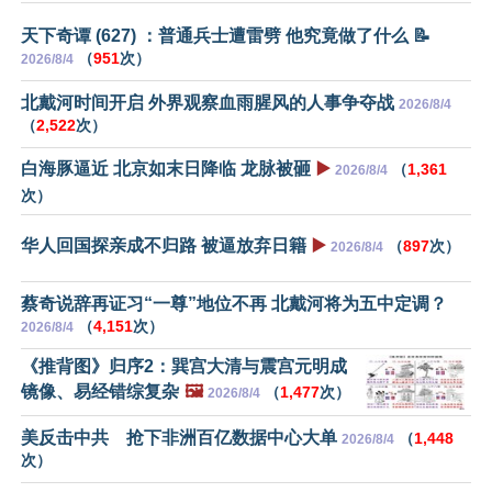
天下奇谭 (627) ：普通兵士遭雷劈 他究竟做了什么 📝
（
951
次）
2026/8/4
北戴河时间开启 外界观察血雨腥风的人事争夺战
2026/8/4
（
2,522
次）
白海豚逼近 北京如末日降临 龙脉被砸
▶️
（
1,361
2026/8/4
次）
华人回国探亲成不归路 被逼放弃日籍
▶️
（
897
次）
2026/8/4
蔡奇说辞再证习“一尊”地位不再 北戴河将为五中定调？
（
4,151
次）
2026/8/4
《推背图》归序2：巽宫大清与震宫元明成
镜像、易经错综复杂
🖼️
（
1,477
次）
2026/8/4
美反击中共 抢下非洲百亿数据中心大单
（
1,448
2026/8/4
次）