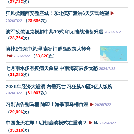
（
27,732
次）
狂风掀翻西安整座城！东北疯狂泄洪6天灾民绝望
▶️
（
28,666
次）
2026/7/22
澳军改装坦克模拟中共99式 印太陆战准备升温
2026/7/22
（
28,754
次）
换掉2任亲中总理 索罗门群岛政策大转弯
🖼️
（
33,620
次）
2026/7/22
七月雨水多有疫病天象显 中南海高层多忧愁
2026/7/22
（
31,285
次）
2026年经济大崩溃 内需死亡 习狂飙AI砸3亿人饭碗
（
31,907
次）
2026/7/22
习刚说告别马桶 随即上海暴雨马桶倒灌
▶️
2026/7/22
（
29,906
次）
中国变天在即！明朝崩溃模式在重演？
▶️
📝
2026/7/22
（
33,316
次）