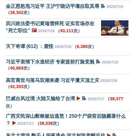
金正恩怒甩习近平 王沪宁跪访平壤自取其辱 📝
2026/7/19
（
38,302
次）
四川政法委书记黄瑞雪猝死 证实官场存在
“死亡职位”
🖼️
（
43,111
次）
2026/7/18
天下奇谭 (612) ：鹿怪
（
6,380
次）
2026/7/18
习近平衷情下水道经济 专家提前打脸党魁 📝
2026/7/18
（
40,869
次）
高官离世与落马双潮来袭 习近平遭灭顶之灾
2026/7/18
（
42,353
次）
巴威台风过境 大陆又输给了台湾
▶️
📝
（
38,377
2026/7/17
次）
广西灾民深山断粮被迫逃荒！250个尸袋背后隐藏著什么
？
▶️
（
38,538
次）
2026/7/17
东北大泄洪 数千人深夜逃命 河北村民觉醒反抗
▶️
📝