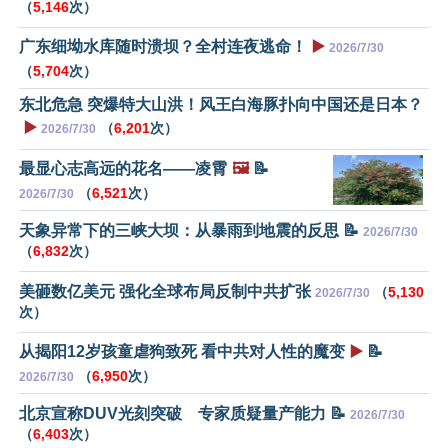
（
5,146
次）
广东细坳水库随时溃坝？全村连夜逃命！
▶️
2026/7/30
（
5,704
次）
东北危急 突爆特大山洪！风王白海豚扑向中国还是日本？
▶️
（
6,201
次）
2026/7/30
最显心志高远的花名——凌霄
🖼️
📝
（
6,521
次）
2026/7/30
天象异常下的三峡大坝：从暴雨到地震的反思 📝
2026/7/30
（
6,832
次）
美砸数亿美元 强化全球布局反制中共扩张
（
5,130
2026/7/30
次）
从揭阳12岁孩童虐狗致死 看中共对人性的魔变
▶️
📝
（
6,950
次）
2026/7/30
北京宣称DUV光刻突破 专家质疑量产能力 📝
2026/7/30
（
6,403
次）