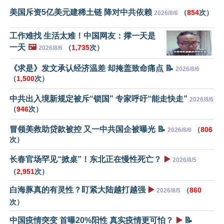
美国斥资5亿美元建稀土链 降对中共依赖
（
854
次）
2026/8/6
工作难找 生活太难！中国网友：撑一天是
一天
🖼️
（
1,735
次）
2026/8/6
《求是》发文承认经济温差 却掩盖致命痛点 📝
2026/8/6
（
1,500
次）
中共出入境新规定被斥“锁国” 专家呼吁“能走快走”
2026/8/6
（
946
次）
冒领美救助贷款被控 又一中共国企被曝光 📝
（
806
2026/8/6
次）
长春官场罕见“掀桌”！东北正在慢性死亡？
▶️
2026/8/5
（
2,951
次）
白海豚真的有灵性？盯紧大陆越打越强
▶️
（
860
2026/8/5
次）
中国疫情突变 首曝20%阳性 真实疫情更可怕？
▶️
📝