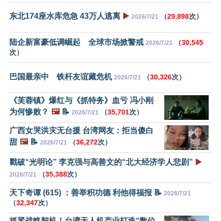
东北174座水库危急 43万人逃离
▶️
（
29,898
次）
2026/7/21
陆企新富豪低调崛起 全球市场掀警戒
（
30,545
2026/7/21
次）
巴国最亲中 铁杆友谊藏危机
（
30,326
次）
2026/7/21
《芙蓉镇》爆红与《抓特务》血亏 冯小刚
为何惨败？
🖼️
📝
（
35,701
次）
2026/7/21
广西女哭洪灾无台援 台湾网友：拒当傻白
甜
🖼️
📝
（
36,272
次）
2026/7/21
戳破“光明论” 李克强与高善文的“北大经济学人悲剧”
▶️
（
35,388
次）
2026/7/21
天下奇谭 (615) ：善举积功德 利他得福报 📝
2026/7/21
（
32,347
次）
抓紧战略契机！台湾无人机产业打造“数位